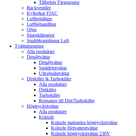
Tillbehör Färgsprutor
Backventiler
Kyltorkar FIAC
Luftbehållare
Luftbehandling
Oljor
Slangklämmor
Snabbkopplingar Luft
Tvättutrustning
Alla produkter
Detaljtvättar
Detaljtvättar
Smådelstvättar
Ultraljudstvättar
Dirtkiller & Turbokiller
Alla produkter
Dirtkiller
Turbokiller
Repsatser till Dirt/Turbokiller
Högtryckstvättar
Alla produkter
Kränzle
Kränzle stationära högtryckstvättar
Kränzle Hetvattentvättar
Kränzle högtryckstvättar 230V