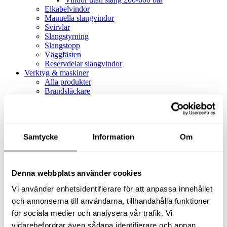
Elkabelvindor
Manuella slangvindor
Svirvlar
Slangstyrning
Slangstopp
Väggfästen
Reservdelar slangvindor
Verktyg & maskiner
Alla produkter
Brandsläckare
Alla produkter
Brandsläckare
Tillbehör brandsläckare
Dammsugare
Samtycke
Alla produkter
Information
Om
Slang & Tillbehör
Slang metervara
Slang komplett
Denna webbplats använder cookies
Slangfäste
Textil- & Våtdammsugare
Vi använder enhetsidentifierare för att anpassa innehållet
Textil- & Våtdammsugare
Tillbehör Textil- & våtdammsugare
och annonserna till användarna, tillhandahålla funktioner
Adaptrar
för sociala medier och analysera vår trafik. Vi
Dammsugare
vidarebefordrar även sådana identifierare och annan