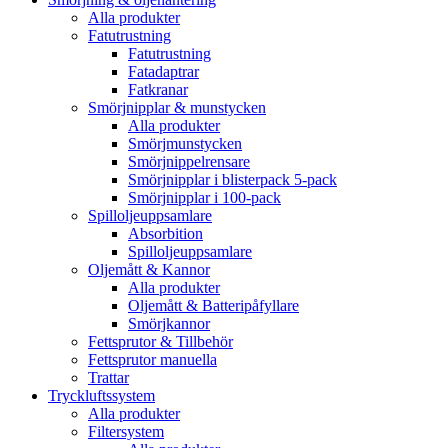
Alla produkter
Fatutrustning
Fatutrustning
Fatadaptrar
Fatkranar
Smörjnipplar & munstycken
Alla produkter
Smörjmunstycken
Smörjnippelrensare
Smörjnipplar i blisterpack 5-pack
Smörjnipplar i 100-pack
Spilloljeuppsamlare
Absorbition
Spilloljeuppsamlare
Oljemått & Kannor
Alla produkter
Oljemått & Batteripåfyllare
Smörjkannor
Fettsprutor & Tillbehör
Fettsprutor manuella
Trattar
Tryckluftssystem
Alla produkter
Filtersystem