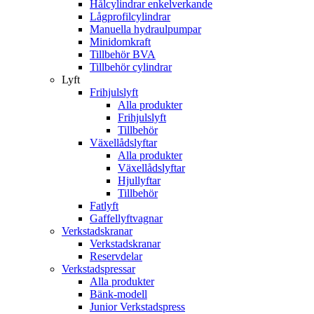
Hålcylindrar enkelverkande
Lågprofilcylindrar
Manuella hydraulpumpar
Minidomkraft
Tillbehör BVA
Tillbehör cylindrar
Lyft
Frihjulslyft
Alla produkter
Frihjulslyft
Tillbehör
Växellådslyftar
Alla produkter
Växellådslyftar
Hjullyftar
Tillbehör
Fatlyft
Gaffellyftvagnar
Verkstadskranar
Verkstadskranar
Reservdelar
Verkstadspressar
Alla produkter
Bänk-modell
Junior Verkstadspress