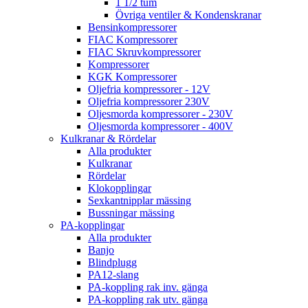
1 1/2 tum
Övriga ventiler & Kondenskranar
Bensinkompressorer
FIAC Kompressorer
FIAC Skruvkompressorer
Kompressorer
KGK Kompressorer
Oljefria kompressorer - 12V
Oljefria kompressorer 230V
Oljesmorda kompressorer - 230V
Oljesmorda kompressorer - 400V
Kulkranar & Rördelar
Alla produkter
Kulkranar
Rördelar
Klokopplingar
Sexkantnipplar mässing
Bussningar mässing
PA-kopplingar
Alla produkter
Banjo
Blindplugg
PA12-slang
PA-koppling rak inv. gänga
PA-koppling rak utv. gänga