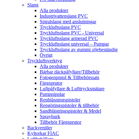
Slang
Alla produkter
Industrivattenslang PVC
Spiralslang med anslutningar
Tryckluftsslang PVC
Tryckluftsslang PVC - Universal
Tryckluftsslang armerad PVC
Tryckluftsslang universal – Pumpar
Tryckluftsslang av gummi oljebeständig
Övrigt
Tryckluftsverktyg
Alla produkter
Bärbar däckpåfyllare/Tillbehör
Fotogenpistol & Tillbehörssats
Färgsprutor
Luftpåfyllare & Lufttrycksmätare
Pumpnipplar
Renblåsningspistoler
Rengöringspistoler & tillbehör
Sandblästringspistoler & Medel
Sprayburk
Tillbehör Färgsprutor
Backventiler
Kyltorkar FIAC
Luftbehållare