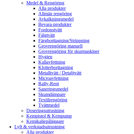
Medel & Rengöring
Alla produkter
Allmän rengöring
Avkalkningsmedel
Bevara-produkter
Fordonstvätt
Fälgtvätt
Färgborttagning/Strippning
Grovrengöring manuell
Grovrengöring för skurmaskiner
Hygien
Kallavfettning
Klotterborttagning
Metalltvätt / Detaljtvätt
Microavfettning
Rally-Rent
Saneringsmedel
Skumdämpare
Textilrengöring
Tvättmedel
Doseringsutrustning
Kempistol & Kempump
Kemikaliepåläggare
Lyft & verkstadsutrustning
Alla produkter