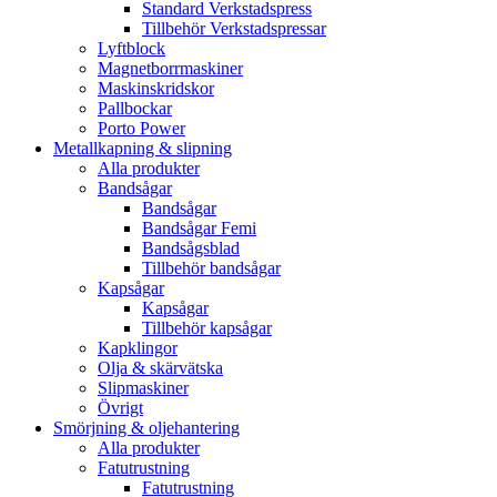
Standard Verkstadspress
Tillbehör Verkstadspressar
Lyftblock
Magnetborrmaskiner
Maskinskridskor
Pallbockar
Porto Power
Metallkapning & slipning
Alla produkter
Bandsågar
Bandsågar
Bandsågar Femi
Bandsågsblad
Tillbehör bandsågar
Kapsågar
Kapsågar
Tillbehör kapsågar
Kapklingor
Olja & skärvätska
Slipmaskiner
Övrigt
Smörjning & oljehantering
Alla produkter
Fatutrustning
Fatutrustning