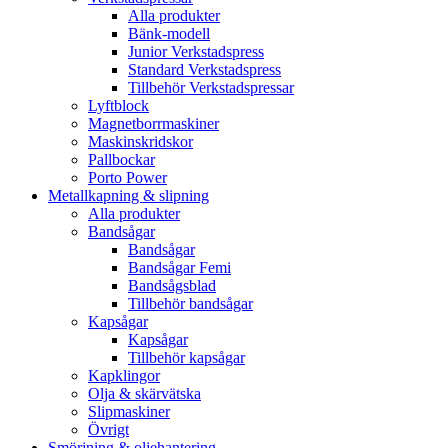
Alla produkter
Bänk-modell
Junior Verkstadspress
Standard Verkstadspress
Tillbehör Verkstadspressar
Lyftblock
Magnetborrmaskiner
Maskinskridskor
Pallbockar
Porto Power
Metallkapning & slipning
Alla produkter
Bandsågar
Bandsågar
Bandsågar Femi
Bandsågsblad
Tillbehör bandsågar
Kapsågar
Kapsågar
Tillbehör kapsågar
Kapklingor
Olja & skärvätska
Slipmaskiner
Övrigt
Smörjning & oljehantering