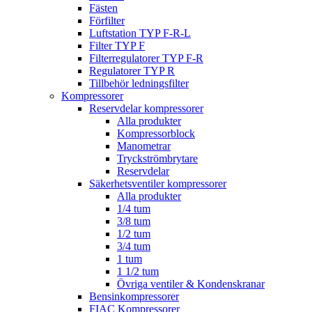
Fästen
Förfilter
Luftstation TYP F-R-L
Filter TYP F
Filterregulatorer TYP F-R
Regulatorer TYP R
Tillbehör ledningsfilter
Kompressorer
Reservdelar kompressorer
Alla produkter
Kompressorblock
Manometrar
Tryckströmbrytare
Reservdelar
Säkerhetsventiler kompressorer
Alla produkter
1/4 tum
3/8 tum
1/2 tum
3/4 tum
1 tum
1 1/2 tum
Övriga ventiler & Kondenskranar
Bensinkompressorer
FIAC Kompressorer