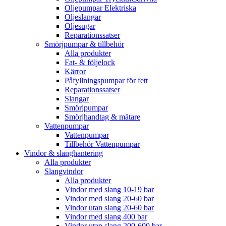
Oljepumpar Elektriska
Oljeslangar
Oljesugar
Reparationssatser
Smörjpumpar & tillbehör
Alla produkter
Fat- & följelock
Kärror
Påfyllningspumpar för fett
Reparationssatser
Slangar
Smörjpumpar
Smörjhandtag & mätare
Vattenpumpar
Vattenpumpar
Tillbehör Vattenpumpar
Vindor & slanghantering
Alla produkter
Slangvindor
Alla produkter
Vindor med slang 10-19 bar
Vindor med slang 20-60 bar
Vindor utan slang 20-60 bar
Vindor med slang 400 bar
Vindor utan slang 200-600 bar