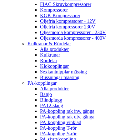
FIAC Skruvkompressorer
Kompressorer
KGK Kompressorer
Oljefria kompressorer - 12V
Oljefria kompressorer 230V
Oljesmorda kompressorer - 230V
Oljesmorda kompressorer - 400V
Kulkranar & Rördelar
Alla produkter
Kulkranar
Rördelar
Klokopplingar
Sexkantnipplar mässing
Bussningar mässing
PA-kopplingar
Alla produkter
Banjo
Blindplugg
PA12-slang
PA-koppling rak inv. gänga
PA-koppling rak utv. gänga
PA-koppling vinklad
PA-koppling T-rör
PA-koppling Y-rör
PA-skarvkoppling