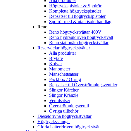
Alla produkter
Högtryckspistoler & Spolrör
Kompletta högtryckspistoler
Repsatser till högtryckspistoler
Spolrör med & utan isolerhandtag
Reno
Reno högtryckstvättar 400V
Reno hydrauldriven högtryckstvätt
Reno stationära högtryckstvättar
Reservdelar högtryckstvättar
Alla produkter
Brytare
Kolvar
Manometer
Manschettsatser
Packbox / O-ring
Repsatser till Överströmningsventiler
Slingor Kärcher
Slingor Kränzle
Ventilsatser
Överströmningsventil
Övriga tillbehör
Dieseldrivna högtryckstvättar
Högtrycksslangar
Gloria batteridriven högtryckstvätt