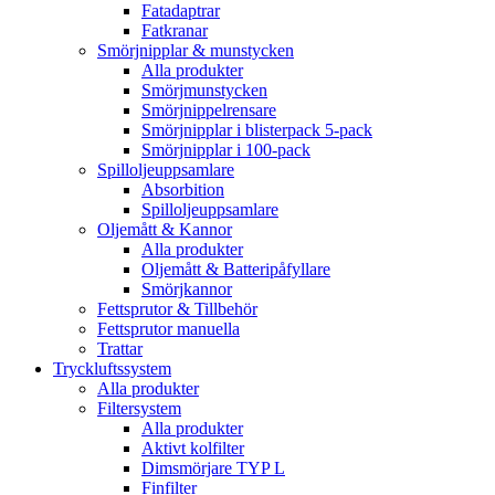
Fatadaptrar
Fatkranar
Smörjnipplar & munstycken
Alla produkter
Smörjmunstycken
Smörjnippelrensare
Smörjnipplar i blisterpack 5-pack
Smörjnipplar i 100-pack
Spilloljeuppsamlare
Absorbition
Spilloljeuppsamlare
Oljemått & Kannor
Alla produkter
Oljemått & Batteripåfyllare
Smörjkannor
Fettsprutor & Tillbehör
Fettsprutor manuella
Trattar
Tryckluftssystem
Alla produkter
Filtersystem
Alla produkter
Aktivt kolfilter
Dimsmörjare TYP L
Finfilter