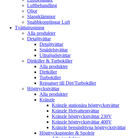
Luftbehandling
Oljor
Slangklämmor
Snabbkopplingar Luft
Tvättutrustning
Alla produkter
Detaljtvättar
Detaljtvättar
Smådelstvättar
Ultraljudstvättar
Dirtkiller & Turbokiller
Alla produkter
Dirtkiller
Turbokiller
Repsatser till Dirt/Turbokiller
Högtryckstvättar
Alla produkter
Kränzle
Kränzle stationära högtryckstvättar
Kränzle Hetvattentvättar
Kränzle högtryckstvättar 230V
Kränzle högtryckstvättar 400V
Kränzle bensindrivna högtryckstvättar
Högtryckspistoler & Spolrör