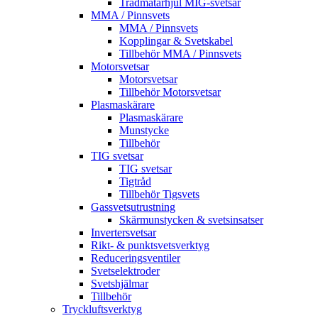
Trådmatarhjul MIG-svetsar
MMA / Pinnsvets
MMA / Pinnsvets
Kopplingar & Svetskabel
Tillbehör MMA / Pinnsvets
Motorsvetsar
Motorsvetsar
Tillbehör Motorsvetsar
Plasmaskärare
Plasmaskärare
Munstycke
Tillbehör
TIG svetsar
TIG svetsar
Tigtråd
Tillbehör Tigsvets
Gassvetsutrustning
Skärmunstycken & svetsinsatser
Invertersvetsar
Rikt- & punktsvetsverktyg
Reduceringsventiler
Svetselektroder
Svetshjälmar
Tillbehör
Tryckluftsverktyg