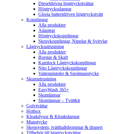
Dieseldrivna högtryckstvättar
Högtrycksslangar
Gloria batteridriven högtryckstvätt
Kopplingar
Alla produkter
Adaptrar
Högtryckskopplingar
Skruvkopplingar, Nipplar & Svirvlar
Lågtrycksutrustning
Alla produkter
Borstar & Skaft
Kamlock Lågtryckskopplingar
Nito Lågtryckskopplingar
Vattenpistoler & Spolmunstycke
Skumutrustning
Alla produkter
EasyWash 365+
Skumlansar
Skumlansar – Tvättkit
Golvtvättar
Hotbox
Kloakdysor & Kloakslangar
Munstycke
Skensystem, tvätthallsbommar & draperi
Tillbehör till högtryckstvättar