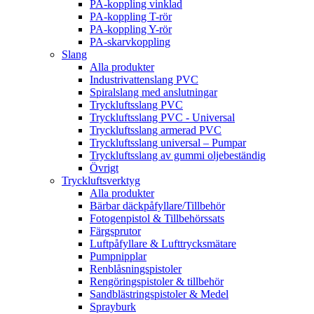
PA-koppling vinklad
PA-koppling T-rör
PA-koppling Y-rör
PA-skarvkoppling
Slang
Alla produkter
Industrivattenslang PVC
Spiralslang med anslutningar
Tryckluftsslang PVC
Tryckluftsslang PVC - Universal
Tryckluftsslang armerad PVC
Tryckluftsslang universal – Pumpar
Tryckluftsslang av gummi oljebeständig
Övrigt
Tryckluftsverktyg
Alla produkter
Bärbar däckpåfyllare/Tillbehör
Fotogenpistol & Tillbehörssats
Färgsprutor
Luftpåfyllare & Lufttrycksmätare
Pumpnipplar
Renblåsningspistoler
Rengöringspistoler & tillbehör
Sandblästringspistoler & Medel
Sprayburk