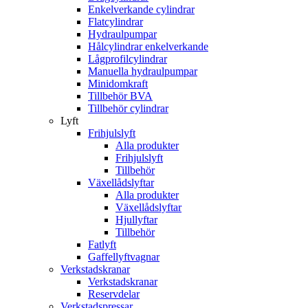
Enkelverkande cylindrar
Flatcylindrar
Hydraulpumpar
Hålcylindrar enkelverkande
Lågprofilcylindrar
Manuella hydraulpumpar
Minidomkraft
Tillbehör BVA
Tillbehör cylindrar
Lyft
Frihjulslyft
Alla produkter
Frihjulslyft
Tillbehör
Växellådslyftar
Alla produkter
Växellådslyftar
Hjullyftar
Tillbehör
Fatlyft
Gaffellyftvagnar
Verkstadskranar
Verkstadskranar
Reservdelar
Verkstadspressar