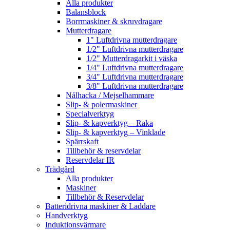
Alla produkter
Balansblock
Borrmaskiner & skruvdragare
Mutterdragare
1" Luftdrivna mutterdragare
1/2" Luftdrivna mutterdragare
1/2" Mutterdragarkit i väska
1/4" Luftdrivna mutterdragare
3/4" Luftdrivna mutterdragare
3/8" Luftdrivna mutterdragare
Nålhacka / Mejselhammare
Slip- & polermaskiner
Specialverktyg
Slip- & kapverktyg – Raka
Slip- & kapverktyg – Vinklade
Spärrskaft
Tillbehör & reservdelar
Reservdelar IR
Trädgård
Alla produkter
Maskiner
Tillbehör & Reservdelar
Batteridrivna maskiner & Laddare
Handverktyg
Induktionsvärmare