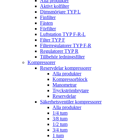
Alla produkter
Aktivt kolfilter
Dimsmörjare TYP L
Finfilter
Fästen
Förfilter
Luftstation TYP F-R-L
Filter TYP F
Filterregulatorer TYP F-R
Regulatorer TYP R
Tillbehör ledningsfilter
Kompressorer
Reservdelar kompressorer
Alla produkter
Kompressorblock
Manometrar
Tryckströmbrytare
Reservdelar
Säkerhetsventiler kompressorer
Alla produkter
1/4 tum
3/8 tum
1/2 tum
3/4 tum
1 tum