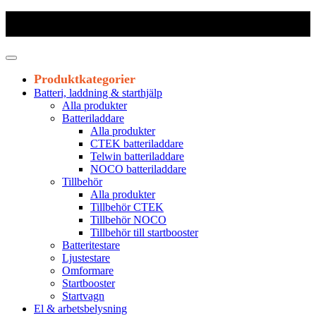
Frakt 179 kr
|
Fraktfritt från 1800 kr exkl. moms
|
Leveranstid 1-3
arbetsdagar
Produktkategorier
Batteri, laddning & starthjälp
Alla produkter
Batteriladdare
Alla produkter
CTEK batteriladdare
Telwin batteriladdare
NOCO batteriladdare
Tillbehör
Alla produkter
Tillbehör CTEK
Tillbehör NOCO
Tillbehör till startbooster
Batteritestare
Ljustestare
Omformare
Startbooster
Startvagn
El & arbetsbelysning