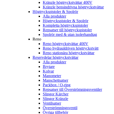
Kränzle högtryckstvättar 400V
Kränzle bensindrivna högtryckstvättar
Högtryckspistoler & Spolrör
Alla produkter
Högtryckspistoler & Spolrör
Kompletta högtryckspistoler
Repsatser till högtryckspistoler
Spolrör med & utan isolerhandtag
Reno
Reno högtryckstvättar 400V
Reno hydrauldriven högtryckstvätt
Reno stationära högtryckstvättar
Reservdelar högtryckstvättar
Alla produkter
Brytare
Kolvar
Manometer
Manschettsatser
Packbox / O-ring
Repsatser till Överströmningsventiler
Slingor Kärcher
Slingor Kränzle
Ventilsatser
Överströmningsventil
Övriga tillbehör