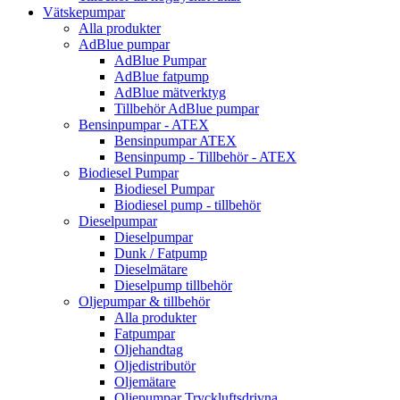
Vätskepumpar
Alla produkter
AdBlue pumpar
AdBlue Pumpar
AdBlue fatpump
AdBlue mätverktyg
Tillbehör AdBlue pumpar
Bensinpumpar - ATEX
Bensinpumpar ATEX
Bensinpump - Tillbehör - ATEX
Biodiesel Pumpar
Biodiesel Pumpar
Biodiesel pump - tillbehör
Dieselpumpar
Dieselpumpar
Dunk / Fatpump
Dieselmätare
Dieselpump tillbehör
Oljepumpar & tillbehör
Alla produkter
Fatpumpar
Oljehandtag
Oljedistributör
Oljemätare
Oljepumpar Tryckluftsdrivna