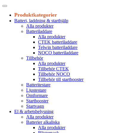
Produktkategorier
Batteri, laddning & starthjälp
Alla produkter
Batteriladdare
Alla produkter
CTEK batteriladdare
Telwin batteriladdare
NOCO batteriladdare
Tillbehör
Alla produkter
Tillbehör CTEK
Tillbehör NOCO
Tillbehör till startbooster
Batteritestare
Ljustestare
Omformare
Startbooster
Startvagn
El & arbetsbelysning
Alla produkter
Batterier alkaliska
Alla produkter
Blisterpack