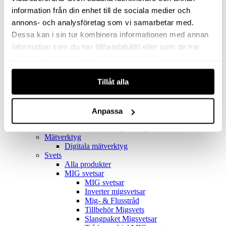
Filter
Golv- & Kombinationsmunstycke
information från din enhet till de sociala medier och
Munstycke
annons- och analysföretag som vi samarbetar med.
Motor
Dessa kan i sin tur kombinera informationen med annan
Reservdelar dammsugare
Rör & handtag
information som du har tillhandahållit eller som de har
Städset komplett
samlat in när du har använt deras tjänster.
Skarvdon
Tillbehör Ventos
Tillåt alla
Uppsamlingspåsar
Elverk
Alla produkter
Elverk
Anpassa
Tillbehör Geko Elverk
Tillbehör Honda ljuddämpade elverk
Mätverktyg
Digitala mätverktyg
Svets
Alla produkter
MIG svetsar
MIG svetsar
Inverter migsvetsar
Mig- & Flusstråd
Tillbehör Migsvets
Slangpaket Migsvetsar