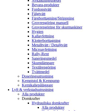
Avkalkningsmedel
Bevara-produkter
Fordonstvätt
Fälgtvätt
Färgborttagning/Strippning
Grovrengöring manuell
Grovrengöring för skurmaskiner
Hygien
Kallavfettning
Klotterborttagning
Metalltvätt / Detaljtvätt
Microavfettning
Rally-Rent
Saneringsmedel
Skumdämpare
Textilrengöring
Tvättmedel
Doseringsutrustning
Kempistol & Kempump
Kemikaliepåläggare
Lyft & verkstadsutrustning
Alla produkter
Domkrafter
Hydrauliska domkrafter
Alla produkter