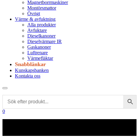
Magnetborrmaskiner
Montörsmattor
Övrigt
Värme & avfuktning
Alla produkter
Avfuktare
Dieselkanoner
Dieselvärmare IR
Gaskanoner
Luftrenare
Värmefläktar
Snabblänkar
Kunskapsbanken
Kontakta oss
0
Frakt 179 kr
Fraktfritt från 1800 kr exkl. moms
Leveranstid 1-3 arbetsdagar