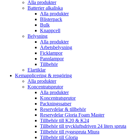
Alla produkter
Batterier alkaliska
Alla produkter
Blisterpack
Bulk
Knappcell
Belysning
Alla produkter
Arbetsbelysning
Ficklampor
Pannlampor
Tillbehör
Elartiklar
Kemapplicering & rengöring
Alla produkter
Koncentratsprutor
Alla produkter
Koncentratsprutor
Packningssatser
Reservdelar & tillbehör
Reservdelar Gloria Foam Master
Tillbehör till K20 & K24
Tillbehör till tryckluftsdriven 24 liters spruta
Tillbehör till ryggspruta Miura
Tillbehör till Gloria