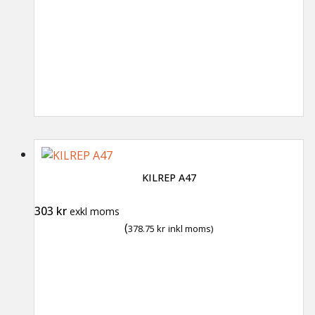
KILREP A47
303
kr
exkl moms
(
378.75
kr
inkl moms)