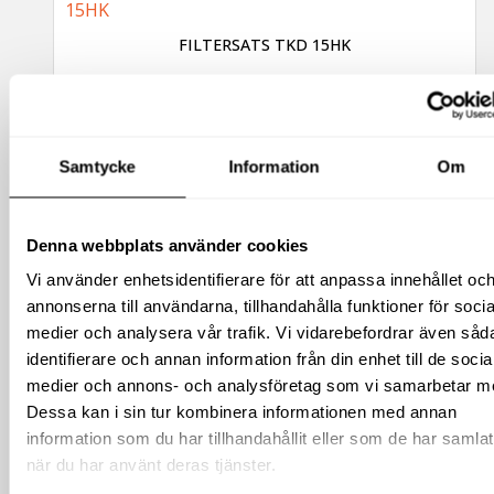
FILTERSATS TKD 15HK
3 915
kr
exkl moms
(
4 893.75
kr
inkl moms)
Samtycke
Information
Om
Denna webbplats använder cookies
Vi använder enhetsidentifierare för att anpassa innehållet oc
annonserna till användarna, tillhandahålla funktioner för socia
medier och analysera vår trafik. Vi vidarebefordrar även såd
identifierare och annan information från din enhet till de socia
medier och annons- och analysföretag som vi samarbetar m
Dessa kan i sin tur kombinera informationen med annan
FILTERSATS TKID 7,5 SILVER
information som du har tillhandahållit eller som de har samlat
när du har använt deras tjänster.
1 730
kr
exkl moms