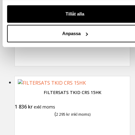
(
2 162.50
kr
inkl moms)
Tillåt alla
Anpassa
FILTERSATS TKID CRS 15HK
1 836
kr
exkl moms
(
2 295
kr
inkl moms)