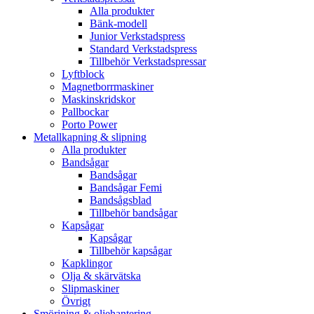
Alla produkter
Bänk-modell
Junior Verkstadspress
Standard Verkstadspress
Tillbehör Verkstadspressar
Lyftblock
Magnetborrmaskiner
Maskinskridskor
Pallbockar
Porto Power
Metallkapning & slipning
Alla produkter
Bandsågar
Bandsågar
Bandsågar Femi
Bandsågsblad
Tillbehör bandsågar
Kapsågar
Kapsågar
Tillbehör kapsågar
Kapklingor
Olja & skärvätska
Slipmaskiner
Övrigt
Smörjning & oljehantering