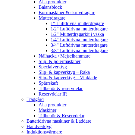
Alla produkter
Balansblock
Borrmaskiner & skruvdragare
Mutterdragare
1" Luftdrivna mutterdragare
1/2" Luftdrivna mutterdragare
1/2" Mutterdragarkit i väska
1/4" Luftdrivna mutterdragare
3/4" Luftdrivna mutterdragare
3/8" Luftdrivna mutterdragare
Nålhacka / Mejselhammare
Slip- & polermaskiner
Specialverktyg
Slip- & kapverktyg – Raka
Slip- & kapverktyg – Vinklade
Spärrskaft
Tillbehör & reservdelar
Reservdelar IR
Trädgård
Alla produkter
Maskiner
Tillbehör & Reservdelar
Batteridrivna maskiner & Laddare
Handverktyg
Induktionsvärmare