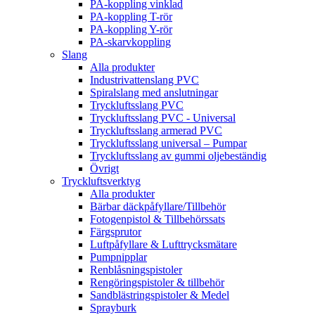
PA-koppling vinklad
PA-koppling T-rör
PA-koppling Y-rör
PA-skarvkoppling
Slang
Alla produkter
Industrivattenslang PVC
Spiralslang med anslutningar
Tryckluftsslang PVC
Tryckluftsslang PVC - Universal
Tryckluftsslang armerad PVC
Tryckluftsslang universal – Pumpar
Tryckluftsslang av gummi oljebeständig
Övrigt
Tryckluftsverktyg
Alla produkter
Bärbar däckpåfyllare/Tillbehör
Fotogenpistol & Tillbehörssats
Färgsprutor
Luftpåfyllare & Lufttrycksmätare
Pumpnipplar
Renblåsningspistoler
Rengöringspistoler & tillbehör
Sandblästringspistoler & Medel
Sprayburk