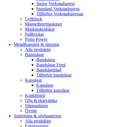
Junior Verkstadspress
Standard Verkstadspress
Tillbehör Verkstadspressar
Lyftblock
Magnetborrmaskiner
Maskinskridskor
Pallbockar
Porto Power
Metallkapning & slipning
Alla produkter
Bandsågar
Bandsågar
Bandsågar Femi
Bandsågsblad
Tillbehör bandsågar
Kapsågar
Kapsågar
Tillbehör kapsågar
Kapklingor
Olja & skärvätska
Slipmaskiner
Övrigt
Smörjning & oljehantering
Alla produkter
Fatutrustning