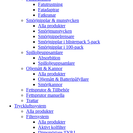
Fatutrustning
Fatadaptrar
Fatkranar
Smörjnipplar & munstycken
Alla produkter
Smörjmunstycken
Smörjnippelrensare
Smörjnipplar i blisterpack 5-pack
Smörjnipplar i 100-pack
Spilloljeuppsamlare
Absorbition
Spilloljeuppsamlare
Oljemått & Kannor
Alla produkter
Oljemått & Batteripåfyllare
Smörjkannor
Fettsprutor & Tillbehör
Fettsprutor manuella
Trattar
Tryckluftssystem
Alla produkter
Filtersystem
Alla produkter
Aktivt kolfilter
Dimsmörjare TYP L