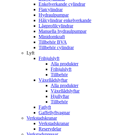
Enkelverkande cylindrar
Flatcylindrar
Hydraulpumpar
Hålcylindrar enkelverkande
Lågprofilcylindrar
Manuella hydraulpumpar
Minidomkraft
Tillbehör BVA
Tillbehör cylindrar
Lyft
Frihjulslyft
Alla produkter
Frihjulslyft
Tillbehör
Växellådslyftar
Alla produkter
Växellådslyftar
Hjullyftar
Tillbehör
Fatlyft
Gaffellyftvagnar
Verkstadskranar
Verkstadskranar
Reservdelar
Verkstadspressar