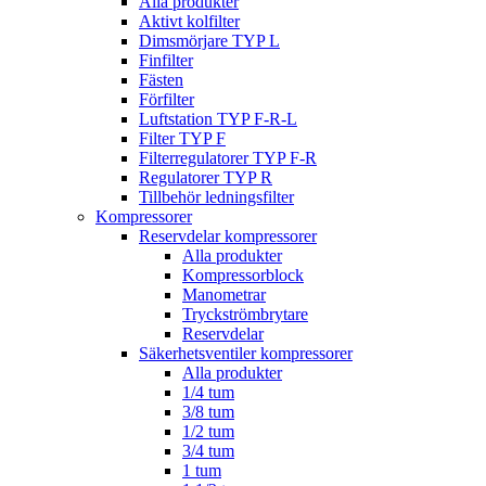
Alla produkter
Aktivt kolfilter
Dimsmörjare TYP L
Finfilter
Fästen
Förfilter
Luftstation TYP F-R-L
Filter TYP F
Filterregulatorer TYP F-R
Regulatorer TYP R
Tillbehör ledningsfilter
Kompressorer
Reservdelar kompressorer
Alla produkter
Kompressorblock
Manometrar
Tryckströmbrytare
Reservdelar
Säkerhetsventiler kompressorer
Alla produkter
1/4 tum
3/8 tum
1/2 tum
3/4 tum
1 tum