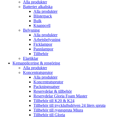
Alla produkter
Batterier alkaliska
Alla produkter
Blisterpack
Bulk
Knappcell
Belysning
Alla produkter
Arbetsbelysning
Ficklampor
Pannlampor
Tillbehör
Elartiklar
Kemapplicering & rengöring
Alla produkter
Koncentratsprutor
Alla produkter
Koncentratsprutor
Packningssatser
Reservdelar & tillbehör
Reservdelar Gloria Foam Master
Tillbehör till K20 & K24
Tillbehör till tryckluftsdriven 24 liters spruta
Tillbehör till ryggspruta Miura
Tillbehör till Gloria