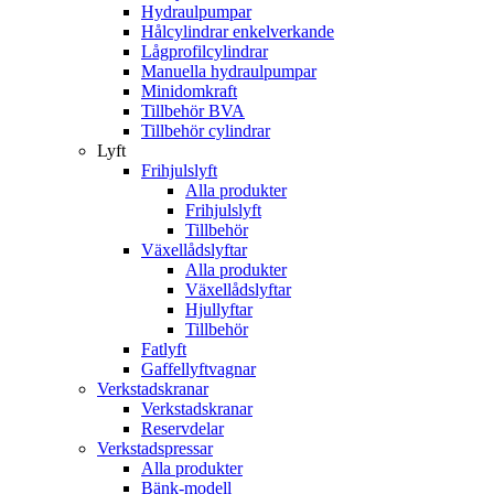
Hydraulpumpar
Hålcylindrar enkelverkande
Lågprofilcylindrar
Manuella hydraulpumpar
Minidomkraft
Tillbehör BVA
Tillbehör cylindrar
Lyft
Frihjulslyft
Alla produkter
Frihjulslyft
Tillbehör
Växellådslyftar
Alla produkter
Växellådslyftar
Hjullyftar
Tillbehör
Fatlyft
Gaffellyftvagnar
Verkstadskranar
Verkstadskranar
Reservdelar
Verkstadspressar
Alla produkter
Bänk-modell