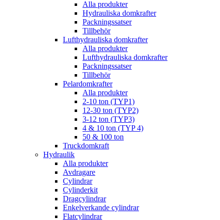
Alla produkter
Hydrauliska domkrafter
Packningssatser
Tillbehör
Lufthydrauliska domkrafter
Alla produkter
Lufthydrauliska domkrafter
Packningssatser
Tillbehör
Pelardomkrafter
Alla produkter
2-10 ton (TYP1)
12-30 ton (TYP2)
3-12 ton (TYP3)
4 & 10 ton (TYP 4)
50 & 100 ton
Truckdomkraft
Hydraulik
Alla produkter
Avdragare
Cylindrar
Cylinderkit
Dragcylindrar
Enkelverkande cylindrar
Flatcylindrar