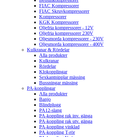
Bensinkompressorer
FIAC Kompressorer
FIAC Skruvkompressorer
Kompressorer
KGK Kompressorer
Oljefria kompressorer - 12V
Oljefria kompressorer 230V
Oljesmorda kompressorer - 230V
Oljesmorda kompressorer - 400V
Kulkranar & Rördelar
Alla produkter
Kulkranar
Rördelar
Klokopplingar
Sexkantnipplar mässing
Bussningar mässing
PA-kopplingar
Alla produkter
Banjo
Blindplugg
PA12-slang
PA-koppling rak inv. gänga
PA-koppling rak utv. gänga
PA-koppling vinklad
PA-koppling T-rör