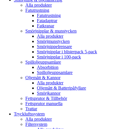
Alla produkter
Fatutrustning
Fatutrustning
Fatadaptrar
Fatkranar
Smörjnipplar & munstycken
Alla produkter
Smörjmunstycken
Smörjnippelrensare
Smörjnipplar i blisterpack 5-pack
Smörjnipplar i 100-pack
Spilloljeuppsamlare
Absorbition
Spilloljeuppsamlare
Oljemått & Kannor
Alla produkter
Oljemått & Batteripåfyllare
Smörjkannor
Fettsprutor & Tillbehör
Fettsprutor manuella
Trattar
Tryckluftssystem
Alla produkter
Filtersystem