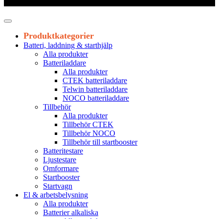
Leveranstid 1-3 arbetsdagar
Produktkategorier
Batteri, laddning & starthjälp
Alla produkter
Batteriladdare
Alla produkter
CTEK batteriladdare
Telwin batteriladdare
NOCO batteriladdare
Tillbehör
Alla produkter
Tillbehör CTEK
Tillbehör NOCO
Tillbehör till startbooster
Batteritestare
Ljustestare
Omformare
Startbooster
Startvagn
El & arbetsbelysning
Alla produkter
Batterier alkaliska