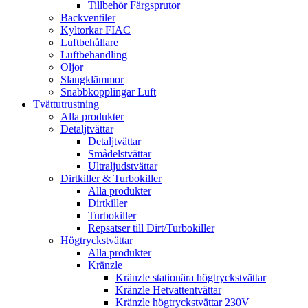
Tillbehör Färgsprutor
Backventiler
Kyltorkar FIAC
Luftbehållare
Luftbehandling
Oljor
Slangklämmor
Snabbkopplingar Luft
Tvättutrustning
Alla produkter
Detaljtvättar
Detaljtvättar
Smådelstvättar
Ultraljudstvättar
Dirtkiller & Turbokiller
Alla produkter
Dirtkiller
Turbokiller
Repsatser till Dirt/Turbokiller
Högtryckstvättar
Alla produkter
Kränzle
Kränzle stationära högtryckstvättar
Kränzle Hetvattentvättar
Kränzle högtryckstvättar 230V