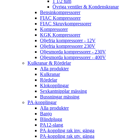
1 1/2 tum
Övriga ventiler & Kondenskranar
Bensinkompressorer
FIAC Kompressorer
FIAC Skruvkompressorer
Kompressorer
KGK Kompressorer
Oljefria kompressorer - 12V
Oljefria kompressorer 230V
Oljesmorda kompressorer - 230V
Oljesmorda kompressorer - 400V
Kulkranar & Rördelar
Alla produkter
Kulkranar
Rördelar
Klokopplingar
Sexkantnipplar mässing
Bussningar mässing
PA-kopplingar
Alla produkter
Banjo
Blindplugg
PA12-slang
PA-koppling rak inv. gänga
PA-koppling rak utv. gänga