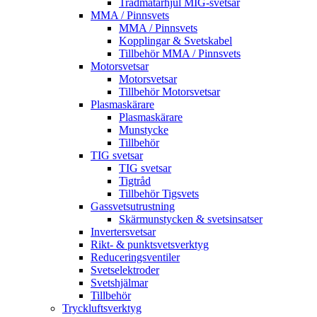
Trådmatarhjul MIG-svetsar
MMA / Pinnsvets
MMA / Pinnsvets
Kopplingar & Svetskabel
Tillbehör MMA / Pinnsvets
Motorsvetsar
Motorsvetsar
Tillbehör Motorsvetsar
Plasmaskärare
Plasmaskärare
Munstycke
Tillbehör
TIG svetsar
TIG svetsar
Tigtråd
Tillbehör Tigsvets
Gassvetsutrustning
Skärmunstycken & svetsinsatser
Invertersvetsar
Rikt- & punktsvetsverktyg
Reduceringsventiler
Svetselektroder
Svetshjälmar
Tillbehör
Tryckluftsverktyg