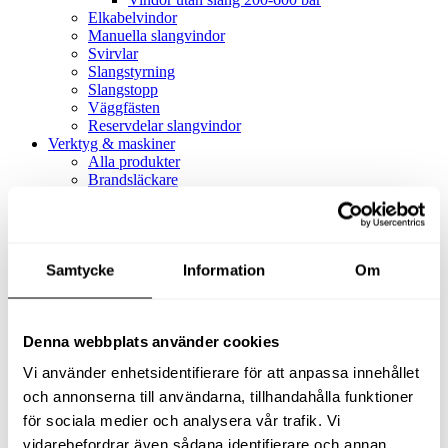
Elkabelvindor
Manuella slangvindor
Svirvlar
Slangstyrning
Slangstopp
Väggfästen
Reservdelar slangvindor
Verktyg & maskiner
Alla produkter
Brandsläckare
Alla produkter
Brandsläckare
Tillbehör brandsläckare
Dammsugare
Samtycke
Alla produkter
Information
Om
Slang & Tillbehör
Slang metervara
Slang komplett
Denna webbplats använder cookies
Slangfäste
Textil- & Våtdammsugare
Vi använder enhetsidentifierare för att anpassa innehållet
Textil- & Våtdammsugare
Tillbehör Textil- & våtdammsugare
och annonserna till användarna, tillhandahålla funktioner
Adaptrar
för sociala medier och analysera vår trafik. Vi
Dammsugare
vidarebefordrar även sådana identifierare och annan