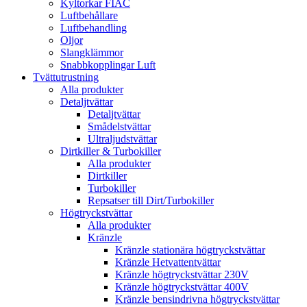
Kyltorkar FIAC
Luftbehållare
Luftbehandling
Oljor
Slangklämmor
Snabbkopplingar Luft
Tvättutrustning
Alla produkter
Detaljtvättar
Detaljtvättar
Smådelstvättar
Ultraljudstvättar
Dirtkiller & Turbokiller
Alla produkter
Dirtkiller
Turbokiller
Repsatser till Dirt/Turbokiller
Högtryckstvättar
Alla produkter
Kränzle
Kränzle stationära högtryckstvättar
Kränzle Hetvattentvättar
Kränzle högtryckstvättar 230V
Kränzle högtryckstvättar 400V
Kränzle bensindrivna högtryckstvättar