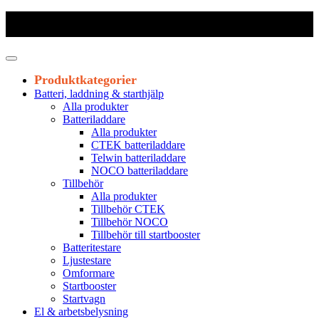
Frakt 179 kr
|
Fraktfritt från 1800 kr exkl. moms
|
Leveranstid 1-3
arbetsdagar
Produktkategorier
Batteri, laddning & starthjälp
Alla produkter
Batteriladdare
Alla produkter
CTEK batteriladdare
Telwin batteriladdare
NOCO batteriladdare
Tillbehör
Alla produkter
Tillbehör CTEK
Tillbehör NOCO
Tillbehör till startbooster
Batteritestare
Ljustestare
Omformare
Startbooster
Startvagn
El & arbetsbelysning