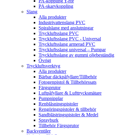
PA-koppling Y-rör
PA-skarvkoppling
Slang
Alla produkter
Industrivattenslang PVC
Spiralslang med anslutningar
Tryckluftsslang PVC
Tryckluftsslang PVC - Universal
Tryckluftsslang armerad PVC
Tryckluftsslang universal – Pumpar
Tryckluftsslang av gummi oljebeständig
Övrigt
Tryckluftsverktyg
Alla produkter
Bärbar däckpåfyllare/Tillbehör
Fotogenpistol & Tillbehörssats
Färgsprutor
Luftpåfyllare & Lufttrycksmätare
Pumpnipplar
Renblåsningspistoler
Rengöringspistoler & tillbehör
Sandblästringspistoler & Medel
Sprayburk
Tillbehör Färgsprutor
Backventiler