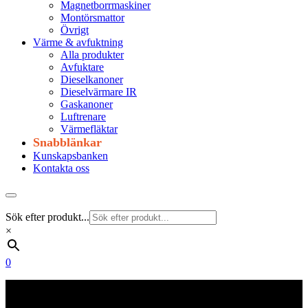
Magnetborrmaskiner
Montörsmattor
Övrigt
Värme & avfuktning
Alla produkter
Avfuktare
Dieselkanoner
Dieselvärmare IR
Gaskanoner
Luftrenare
Värmefläktar
Snabblänkar
Kunskapsbanken
Kontakta oss
Sök efter produkt...
×
0
Frakt 179 kr
Fraktfritt från 1800 kr exkl. moms