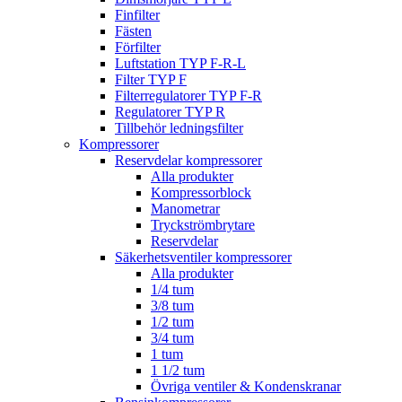
Finfilter
Fästen
Förfilter
Luftstation TYP F-R-L
Filter TYP F
Filterregulatorer TYP F-R
Regulatorer TYP R
Tillbehör ledningsfilter
Kompressorer
Reservdelar kompressorer
Alla produkter
Kompressorblock
Manometrar
Tryckströmbrytare
Reservdelar
Säkerhetsventiler kompressorer
Alla produkter
1/4 tum
3/8 tum
1/2 tum
3/4 tum
1 tum
1 1/2 tum
Övriga ventiler & Kondenskranar