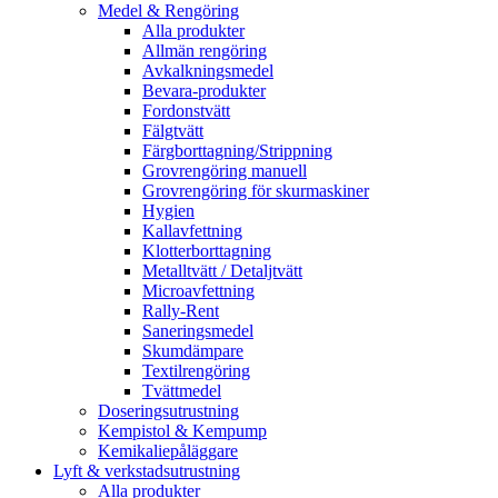
Medel & Rengöring
Alla produkter
Allmän rengöring
Avkalkningsmedel
Bevara-produkter
Fordonstvätt
Fälgtvätt
Färgborttagning/Strippning
Grovrengöring manuell
Grovrengöring för skurmaskiner
Hygien
Kallavfettning
Klotterborttagning
Metalltvätt / Detaljtvätt
Microavfettning
Rally-Rent
Saneringsmedel
Skumdämpare
Textilrengöring
Tvättmedel
Doseringsutrustning
Kempistol & Kempump
Kemikaliepåläggare
Lyft & verkstadsutrustning
Alla produkter