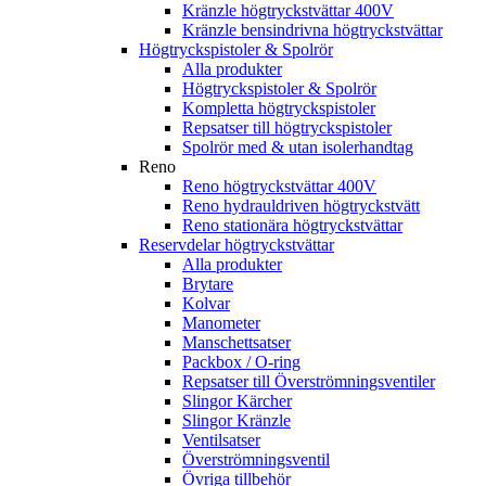
Kränzle högtryckstvättar 400V
Kränzle bensindrivna högtryckstvättar
Högtryckspistoler & Spolrör
Alla produkter
Högtryckspistoler & Spolrör
Kompletta högtryckspistoler
Repsatser till högtryckspistoler
Spolrör med & utan isolerhandtag
Reno
Reno högtryckstvättar 400V
Reno hydrauldriven högtryckstvätt
Reno stationära högtryckstvättar
Reservdelar högtryckstvättar
Alla produkter
Brytare
Kolvar
Manometer
Manschettsatser
Packbox / O-ring
Repsatser till Överströmningsventiler
Slingor Kärcher
Slingor Kränzle
Ventilsatser
Överströmningsventil
Övriga tillbehör