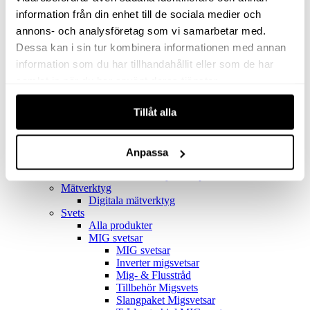
Filter
Golv- & Kombinationsmunstycke
information från din enhet till de sociala medier och
Munstycke
annons- och analysföretag som vi samarbetar med.
Motor
Dessa kan i sin tur kombinera informationen med annan
Reservdelar dammsugare
Rör & handtag
information som du har tillhandahållit eller som de har
Städset komplett
samlat in när du har använt deras tjänster.
Skarvdon
Tillbehör Ventos
Tillåt alla
Uppsamlingspåsar
Elverk
Alla produkter
Elverk
Anpassa
Tillbehör Geko Elverk
Tillbehör Honda ljuddämpade elverk
Mätverktyg
Digitala mätverktyg
Svets
Alla produkter
MIG svetsar
MIG svetsar
Inverter migsvetsar
Mig- & Flusstråd
Tillbehör Migsvets
Slangpaket Migsvetsar