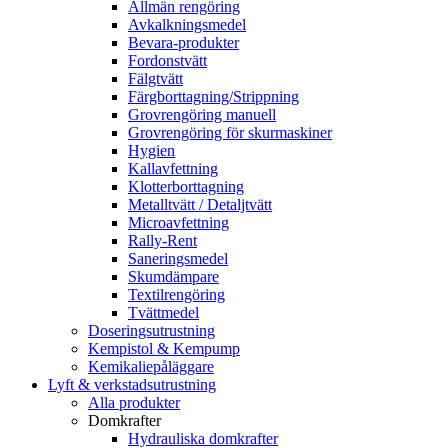
Allmän rengöring
Avkalkningsmedel
Bevara-produkter
Fordonstvätt
Fälgtvätt
Färgborttagning/Strippning
Grovrengöring manuell
Grovrengöring för skurmaskiner
Hygien
Kallavfettning
Klotterborttagning
Metalltvätt / Detaljtvätt
Microavfettning
Rally-Rent
Saneringsmedel
Skumdämpare
Textilrengöring
Tvättmedel
Doseringsutrustning
Kempistol & Kempump
Kemikaliepåläggare
Lyft & verkstadsutrustning
Alla produkter
Domkrafter
Hydrauliska domkrafter