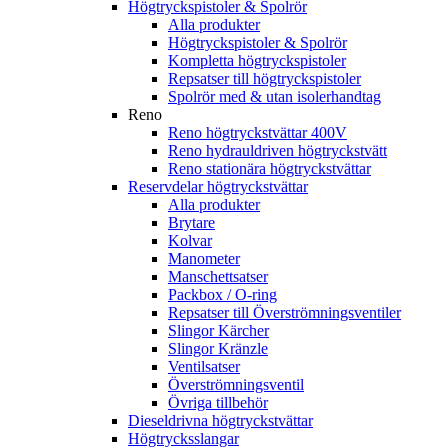
Högtryckspistoler & Spolrör
Alla produkter
Högtryckspistoler & Spolrör
Kompletta högtryckspistoler
Repsatser till högtryckspistoler
Spolrör med & utan isolerhandtag
Reno
Reno högtryckstvättar 400V
Reno hydrauldriven högtryckstvätt
Reno stationära högtryckstvättar
Reservdelar högtryckstvättar
Alla produkter
Brytare
Kolvar
Manometer
Manschettsatser
Packbox / O-ring
Repsatser till Överströmningsventiler
Slingor Kärcher
Slingor Kränzle
Ventilsatser
Överströmningsventil
Övriga tillbehör
Dieseldrivna högtryckstvättar
Högtrycksslangar