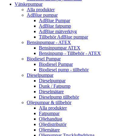
Vätskepumpar
Alla produkter
AdBlue pumpar
AdBlue Pumpar
AdBlue fatpump
AdBlue mätverktyg
Tillbehör AdBlue pumpar
Bensinpumpar - ATEX
Bensinpumpar ATEX
Bensinpump - Tillbehör - ATEX
Biodiesel Pumpar
Biodiesel Pumpar
Biodiesel pump - tillbehör
Dieselpumpar
Dieselpumpar
Dunk / Fatpump
Dieselmätare
Dieselpump tillbehör
Oljepumpar & tillbehör
Alla produkter
Fatpumpar
Oljehandtag
Oljedistributör
Oljemätare
Oljepumpar Tryckluftsdrivna