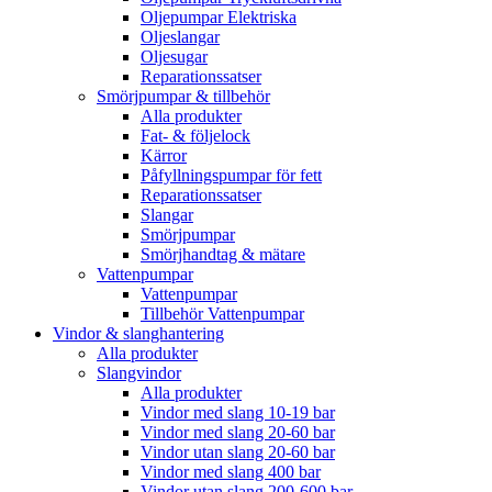
Oljepumpar Elektriska
Oljeslangar
Oljesugar
Reparationssatser
Smörjpumpar & tillbehör
Alla produkter
Fat- & följelock
Kärror
Påfyllningspumpar för fett
Reparationssatser
Slangar
Smörjpumpar
Smörjhandtag & mätare
Vattenpumpar
Vattenpumpar
Tillbehör Vattenpumpar
Vindor & slanghantering
Alla produkter
Slangvindor
Alla produkter
Vindor med slang 10-19 bar
Vindor med slang 20-60 bar
Vindor utan slang 20-60 bar
Vindor med slang 400 bar
Vindor utan slang 200-600 bar