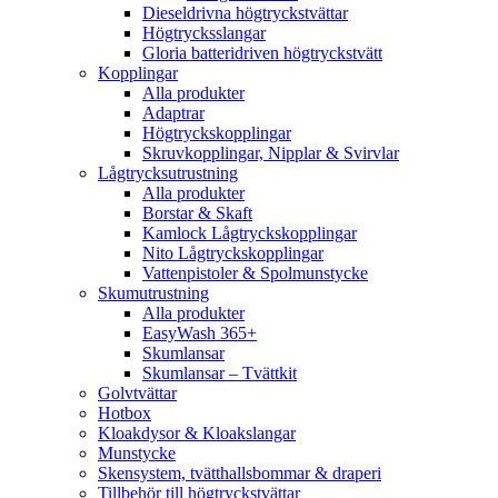
Dieseldrivna högtryckstvättar
Högtrycksslangar
Gloria batteridriven högtryckstvätt
Kopplingar
Alla produkter
Adaptrar
Högtryckskopplingar
Skruvkopplingar, Nipplar & Svirvlar
Lågtrycksutrustning
Alla produkter
Borstar & Skaft
Kamlock Lågtryckskopplingar
Nito Lågtryckskopplingar
Vattenpistoler & Spolmunstycke
Skumutrustning
Alla produkter
EasyWash 365+
Skumlansar
Skumlansar – Tvättkit
Golvtvättar
Hotbox
Kloakdysor & Kloakslangar
Munstycke
Skensystem, tvätthallsbommar & draperi
Tillbehör till högtryckstvättar