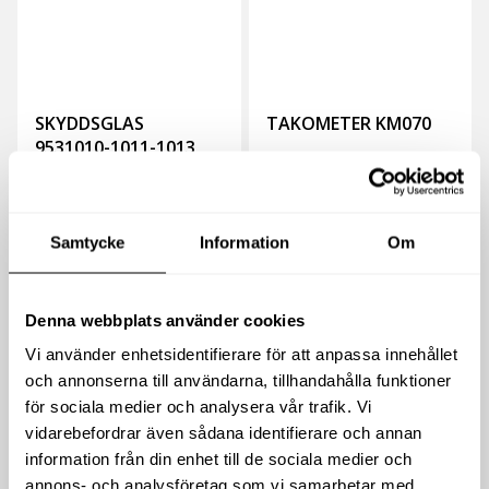
SKYDDSGLAS
TAKOMETER KM070
9531010-1011-1013
100
kr
2 592
kr
exkl moms
exkl moms
(
(
125
kr
inkl moms)
3 240
kr
inkl moms)
Samtycke
Information
Om
Köp
Köp
Denna webbplats använder cookies
Vi använder enhetsidentifierare för att anpassa innehållet
och annonserna till användarna, tillhandahålla funktioner
för sociala medier och analysera vår trafik. Vi
vidarebefordrar även sådana identifierare och annan
information från din enhet till de sociala medier och
annons- och analysföretag som vi samarbetar med.