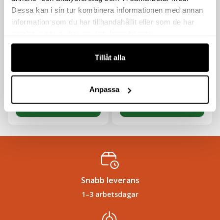
Dessa kan i sin tur kombinera informationen med annan
information som du har tillhandahållit eller som de har
TÅNGAMPEREMETER
TÅNGMULTIMETER
samlat in när du har använt deras tjänster.
KM041
KM040
2 254
kr
2 133
kr
Tillåt alla
exkl moms
exkl moms
(
(
2 817.50
kr
inkl moms)
2 666.25
kr
inkl moms)
Anpassa
Köp
Köp
Snabb leverans
1–3 arbetsdagar