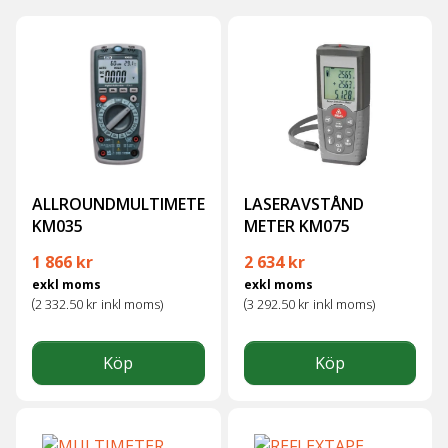
ALLROUNDMULTIMETER
LASERAVSTÅND
KM035
METER KM075
1 866
kr
2 634
kr
exkl moms
exkl moms
(
(
2 332.50
kr
inkl moms)
3 292.50
kr
inkl moms)
Köp
Köp