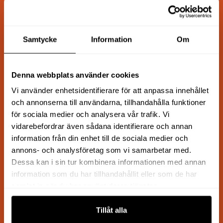
Snabb leverans
Samtycke
Information
Om
1–3 arbetsdagar
Denna webbplats använder cookies
Vi använder enhetsidentifierare för att anpassa innehållet
Kunnig kundservice
och annonserna till användarna, tillhandahålla funktioner
för sociala medier och analysera vår trafik. Vi
Vi hjälper dig att hitta rätt
vidarebefordrar även sådana identifierare och annan
information från din enhet till de sociala medier och
annons- och analysföretag som vi samarbetar med.
För företag och privatpersoner
Dessa kan i sin tur kombinera informationen med annan
information som du har tillhandahållit eller som de har
Flexibla köpalternativ
samlat in när du har använt deras tjänster.
Tillåt alla
Trygg och säker handel