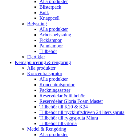
Alla produkter
Blisterpack
Bulk
Knappcell
Belysning
Alla produkter
Arbetsbelysning
Ficklampor
Pannlampor
Tillbehör
Elartiklar
Kemapplicering & rengöring
Alla produkter
Koncentratsprutor
Alla produkter
Koncentratsprutor
Packningssatser
Reservdelar & tillbehör
Reservdelar Gloria Foam Master
Tillbehör till K20 & K24
Tillbehör till tryckluftsdriven 24 liters spruta
Tillbehör till ryggspruta Miura
Tillbehör till Gloria
Medel & Rengöring
Alla produkter