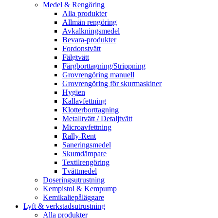
Medel & Rengöring
Alla produkter
Allmän rengöring
Avkalkningsmedel
Bevara-produkter
Fordonstvätt
Fälgtvätt
Färgborttagning/Strippning
Grovrengöring manuell
Grovrengöring för skurmaskiner
Hygien
Kallavfettning
Klotterborttagning
Metalltvätt / Detaljtvätt
Microavfettning
Rally-Rent
Saneringsmedel
Skumdämpare
Textilrengöring
Tvättmedel
Doseringsutrustning
Kempistol & Kempump
Kemikaliepåläggare
Lyft & verkstadsutrustning
Alla produkter