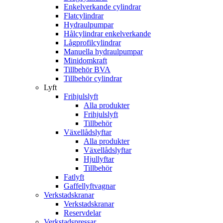
Enkelverkande cylindrar
Flatcylindrar
Hydraulpumpar
Hålcylindrar enkelverkande
Lågprofilcylindrar
Manuella hydraulpumpar
Minidomkraft
Tillbehör BVA
Tillbehör cylindrar
Lyft
Frihjulslyft
Alla produkter
Frihjulslyft
Tillbehör
Växellådslyftar
Alla produkter
Växellådslyftar
Hjullyftar
Tillbehör
Fatlyft
Gaffellyftvagnar
Verkstadskranar
Verkstadskranar
Reservdelar
Verkstadspressar