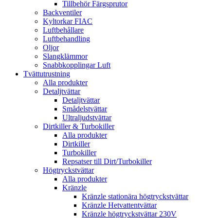
Tillbehör Färgsprutor
Backventiler
Kyltorkar FIAC
Luftbehållare
Luftbehandling
Oljor
Slangklämmor
Snabbkopplingar Luft
Tvättutrustning
Alla produkter
Detaljtvättar
Detaljtvättar
Smådelstvättar
Ultraljudstvättar
Dirtkiller & Turbokiller
Alla produkter
Dirtkiller
Turbokiller
Repsatser till Dirt/Turbokiller
Högtryckstvättar
Alla produkter
Kränzle
Kränzle stationära högtryckstvättar
Kränzle Hetvattentvättar
Kränzle högtryckstvättar 230V