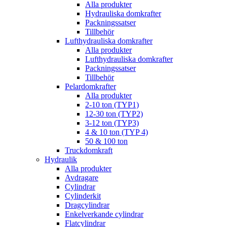
Alla produkter
Hydrauliska domkrafter
Packningssatser
Tillbehör
Lufthydrauliska domkrafter
Alla produkter
Lufthydrauliska domkrafter
Packningssatser
Tillbehör
Pelardomkrafter
Alla produkter
2-10 ton (TYP1)
12-30 ton (TYP2)
3-12 ton (TYP3)
4 & 10 ton (TYP 4)
50 & 100 ton
Truckdomkraft
Hydraulik
Alla produkter
Avdragare
Cylindrar
Cylinderkit
Dragcylindrar
Enkelverkande cylindrar
Flatcylindrar