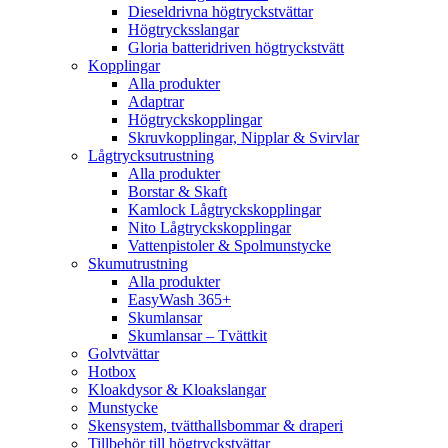
Dieseldrivna högtryckstvättar
Högtrycksslangar
Gloria batteridriven högtryckstvätt
Kopplingar
Alla produkter
Adaptrar
Högtryckskopplingar
Skruvkopplingar, Nipplar & Svirvlar
Lågtrycksutrustning
Alla produkter
Borstar & Skaft
Kamlock Lågtryckskopplingar
Nito Lågtryckskopplingar
Vattenpistoler & Spolmunstycke
Skumutrustning
Alla produkter
EasyWash 365+
Skumlansar
Skumlansar – Tvättkit
Golvtvättar
Hotbox
Kloakdysor & Kloakslangar
Munstycke
Skensystem, tvätthallsbommar & draperi
Tillbehör till högtryckstvättar