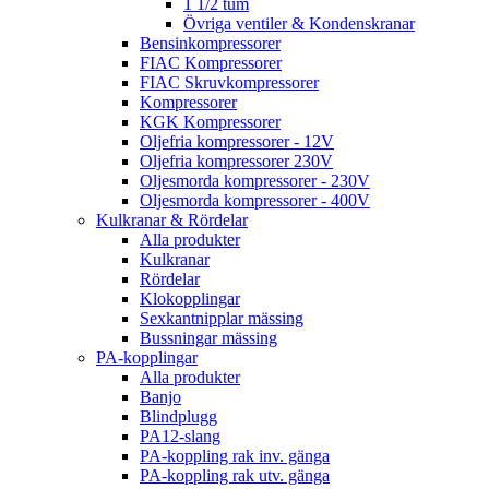
1 1/2 tum
Övriga ventiler & Kondenskranar
Bensinkompressorer
FIAC Kompressorer
FIAC Skruvkompressorer
Kompressorer
KGK Kompressorer
Oljefria kompressorer - 12V
Oljefria kompressorer 230V
Oljesmorda kompressorer - 230V
Oljesmorda kompressorer - 400V
Kulkranar & Rördelar
Alla produkter
Kulkranar
Rördelar
Klokopplingar
Sexkantnipplar mässing
Bussningar mässing
PA-kopplingar
Alla produkter
Banjo
Blindplugg
PA12-slang
PA-koppling rak inv. gänga
PA-koppling rak utv. gänga