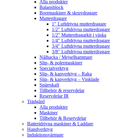
Alla produkter
Balansblock
Borrmaskiner & skruvdragare
Mutterdragare
1" Luftdrivna mutterdragare
1/2" Luftdrivna mutterdragare
1/2" Mutterdragarkit i väska
1/4" Luftdrivna mutterdragare
3/4" Luftdrivna mutterdragare
3/8" Luftdrivna mutterdragare
Nålhacka / Mejselhammare
Slip- & polermaskiner
Specialverktyg
Slip- & kapverktyg – Raka
Slip- & kapverktyg – Vinklade
Spärrskaft
Tillbehör & reservdelar
Reservdelar IR
Trädgård
Alla produkter
Maskiner
Tillbehör & Reservdelar
Batteridrivna maskiner & Laddare
Handverktyg
Induktionsvärmare