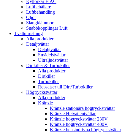
Kyltorkar FIAC
Luftbehållare
Luftbehandling
Oljor
Slangklämmor
Snabbkopplingar Luft
Tvättutrustning
Alla produkter
Detaljtvättar
Detaljtvättar
Smådelstvättar
Ultraljudstvättar
Dirtkiller & Turbokiller
Alla produkter
Dirtkiller
Turbokiller
Repsatser till Dirt/Turbokiller
Högtryckstvättar
Alla produkter
Kränzle
Kränzle stationära högtryckstvättar
Kränzle Hetvattentvättar
Kränzle högtryckstvättar 230V
Kränzle högtryckstvättar 400V
Kränzle bensindrivna högtryckstvättar