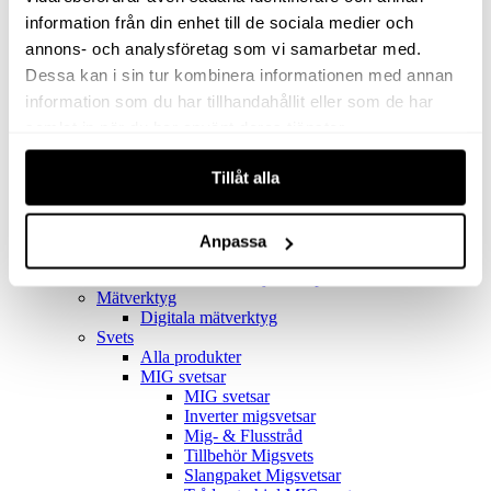
Filter
Golv- & Kombinationsmunstycke
information från din enhet till de sociala medier och
Munstycke
annons- och analysföretag som vi samarbetar med.
Motor
Dessa kan i sin tur kombinera informationen med annan
Reservdelar dammsugare
Rör & handtag
information som du har tillhandahållit eller som de har
Städset komplett
samlat in när du har använt deras tjänster.
Skarvdon
Tillbehör Ventos
Tillåt alla
Uppsamlingspåsar
Elverk
Alla produkter
Elverk
Anpassa
Tillbehör Geko Elverk
Tillbehör Honda ljuddämpade elverk
Mätverktyg
Digitala mätverktyg
Svets
Alla produkter
MIG svetsar
MIG svetsar
Inverter migsvetsar
Mig- & Flusstråd
Tillbehör Migsvets
Slangpaket Migsvetsar