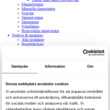
Elkabelvindor
Manuella slangvindor
Svirvlar
Slangstyrning
Slangstopp
Väggfästen
Reservdelar slangvindor
Verktyg & maskiner
Alla produkter
Brandsläckare
Alla produkter
Brandsläckare
Tillbehör brandsläckare
Dammsugare
Samtycke
Alla produkter
Information
Om
Slang & Tillbehör
Slang metervara
Slang komplett
Denna webbplats använder cookies
Slangfäste
Textil- & Våtdammsugare
Vi använder enhetsidentifierare för att anpassa innehållet
Textil- & Våtdammsugare
Tillbehör Textil- & våtdammsugare
och annonserna till användarna, tillhandahålla funktioner
Adaptrar
för sociala medier och analysera vår trafik. Vi
Dammsugare
vidarebefordrar även sådana identifierare och annan