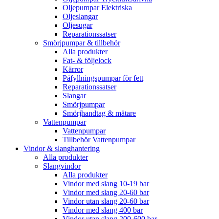
Oljepumpar Elektriska
Oljeslangar
Oljesugar
Reparationssatser
Smörjpumpar & tillbehör
Alla produkter
Fat- & följelock
Kärror
Påfyllningspumpar för fett
Reparationssatser
Slangar
Smörjpumpar
Smörjhandtag & mätare
Vattenpumpar
Vattenpumpar
Tillbehör Vattenpumpar
Vindor & slanghantering
Alla produkter
Slangvindor
Alla produkter
Vindor med slang 10-19 bar
Vindor med slang 20-60 bar
Vindor utan slang 20-60 bar
Vindor med slang 400 bar
Vindor utan slang 200-600 bar