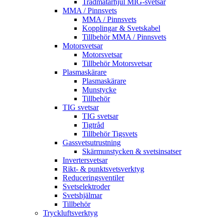
Trådmatarhjul MIG-svetsar
MMA / Pinnsvets
MMA / Pinnsvets
Kopplingar & Svetskabel
Tillbehör MMA / Pinnsvets
Motorsvetsar
Motorsvetsar
Tillbehör Motorsvetsar
Plasmaskärare
Plasmaskärare
Munstycke
Tillbehör
TIG svetsar
TIG svetsar
Tigtråd
Tillbehör Tigsvets
Gassvetsutrustning
Skärmunstycken & svetsinsatser
Invertersvetsar
Rikt- & punktsvetsverktyg
Reduceringsventiler
Svetselektroder
Svetshjälmar
Tillbehör
Tryckluftsverktyg