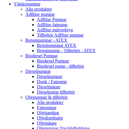
Vätskepumpar
Alla produkter
AdBlue pumpar
AdBlue Pumpar
AdBlue fatpump
AdBlue mätverktyg
Tillbehör AdBlue pumpar
Bensinpumpar - ATEX
Bensinpumpar ATEX
Bensinpump - Tillbehör - ATEX
Biodiesel Pumpar
Biodiesel Pumpar
Biodiesel pump - tillbehör
Dieselpumpar
Dieselpumpar
Dunk / Fatpump
Dieselmätare
Dieselpump tillbehör
Oljepumpar & tillbehör
Alla produkter
Fatpumpar
Oljehandtag
Oljedistributör
Oljemätare
Oljepumpar Tryckluftsdrivna