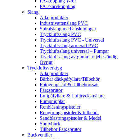
PA-koppling Y-rör
PA-skarvkoppling
Slang
Alla produkter
Industrivattenslang PVC
Spiralslang med anslutningar
Tryckluftsslang PVC
Tryckluftsslang PVC - Universal
Tryckluftsslang armerad PVC
Tryckluftsslang universal – Pumpar
Tryckluftsslang av gummi oljebeständig
Övrigt
Tryckluftsverktyg
Alla produkter
Bärbar däckpåfyllare/Tillbehör
Fotogenpistol & Tillbehörssats
Färgsprutor
Luftpåfyllare & Lufttrycksmätare
Pumpnipplar
Renblåsningspistoler
Rengöringspistoler & tillbehör
Sandblästringspistoler & Medel
Sprayburk
Tillbehör Färgsprutor
Backventiler