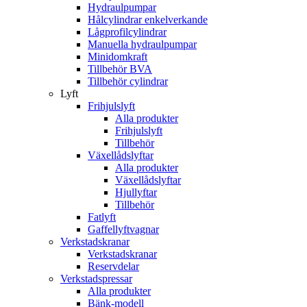
Hydraulpumpar
Hålcylindrar enkelverkande
Lågprofilcylindrar
Manuella hydraulpumpar
Minidomkraft
Tillbehör BVA
Tillbehör cylindrar
Lyft
Frihjulslyft
Alla produkter
Frihjulslyft
Tillbehör
Växellådslyftar
Alla produkter
Växellådslyftar
Hjullyftar
Tillbehör
Fatlyft
Gaffellyftvagnar
Verkstadskranar
Verkstadskranar
Reservdelar
Verkstadspressar
Alla produkter
Bänk-modell