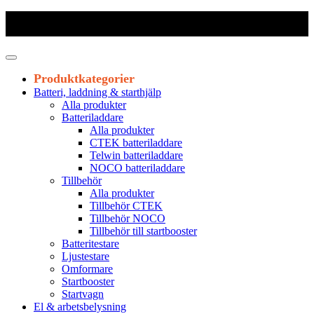
Frakt 179 kr
|
Fraktfritt från 1800 kr exkl. moms
|
Leveranstid 1-3
arbetsdagar
Produktkategorier
Batteri, laddning & starthjälp
Alla produkter
Batteriladdare
Alla produkter
CTEK batteriladdare
Telwin batteriladdare
NOCO batteriladdare
Tillbehör
Alla produkter
Tillbehör CTEK
Tillbehör NOCO
Tillbehör till startbooster
Batteritestare
Ljustestare
Omformare
Startbooster
Startvagn
El & arbetsbelysning