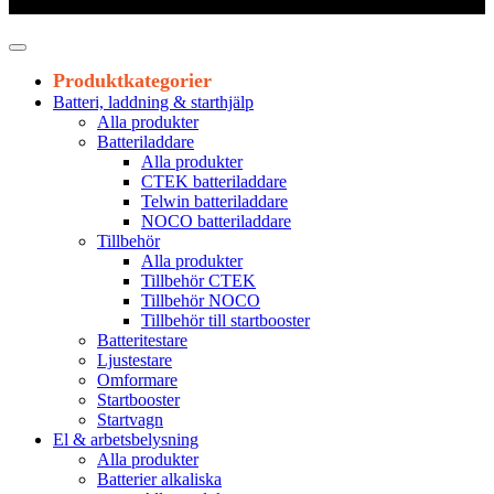
Leveranstid 1-3 arbetsdagar
Produktkategorier
Batteri, laddning & starthjälp
Alla produkter
Batteriladdare
Alla produkter
CTEK batteriladdare
Telwin batteriladdare
NOCO batteriladdare
Tillbehör
Alla produkter
Tillbehör CTEK
Tillbehör NOCO
Tillbehör till startbooster
Batteritestare
Ljustestare
Omformare
Startbooster
Startvagn
El & arbetsbelysning
Alla produkter
Batterier alkaliska