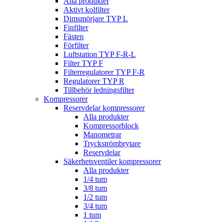
Alla produkter
Aktivt kolfilter
Dimsmörjare TYP L
Finfilter
Fästen
Förfilter
Luftstation TYP F-R-L
Filter TYP F
Filterregulatorer TYP F-R
Regulatorer TYP R
Tillbehör ledningsfilter
Kompressorer
Reservdelar kompressorer
Alla produkter
Kompressorblock
Manometrar
Tryckströmbrytare
Reservdelar
Säkerhetsventiler kompressorer
Alla produkter
1/4 tum
3/8 tum
1/2 tum
3/4 tum
1 tum