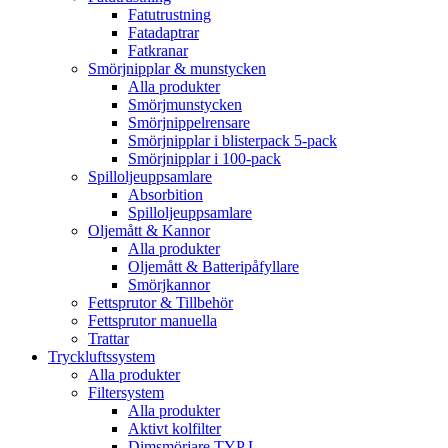
Fatutrustning
Fatadaptrar
Fatkranar
Smörjnipplar & munstycken
Alla produkter
Smörjmunstycken
Smörjnippelrensare
Smörjnipplar i blisterpack 5-pack
Smörjnipplar i 100-pack
Spilloljeuppsamlare
Absorbition
Spilloljeuppsamlare
Oljemått & Kannor
Alla produkter
Oljemått & Batteripåfyllare
Smörjkannor
Fettsprutor & Tillbehör
Fettsprutor manuella
Trattar
Tryckluftssystem
Alla produkter
Filtersystem
Alla produkter
Aktivt kolfilter
Dimsmörjare TYP L