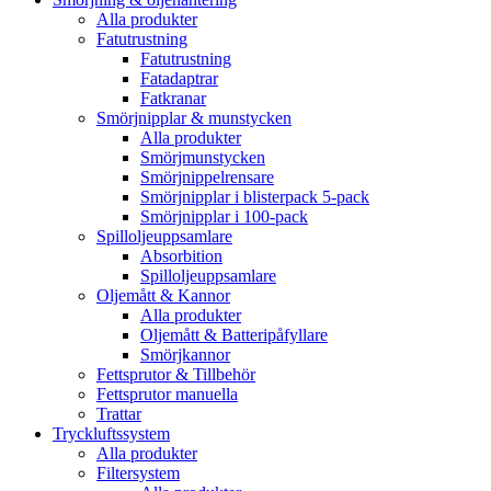
Alla produkter
Fatutrustning
Fatutrustning
Fatadaptrar
Fatkranar
Smörjnipplar & munstycken
Alla produkter
Smörjmunstycken
Smörjnippelrensare
Smörjnipplar i blisterpack 5-pack
Smörjnipplar i 100-pack
Spilloljeuppsamlare
Absorbition
Spilloljeuppsamlare
Oljemått & Kannor
Alla produkter
Oljemått & Batteripåfyllare
Smörjkannor
Fettsprutor & Tillbehör
Fettsprutor manuella
Trattar
Tryckluftssystem
Alla produkter
Filtersystem