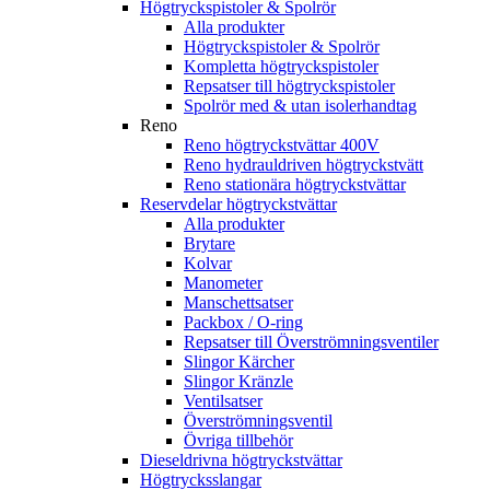
Högtryckspistoler & Spolrör
Alla produkter
Högtryckspistoler & Spolrör
Kompletta högtryckspistoler
Repsatser till högtryckspistoler
Spolrör med & utan isolerhandtag
Reno
Reno högtryckstvättar 400V
Reno hydrauldriven högtryckstvätt
Reno stationära högtryckstvättar
Reservdelar högtryckstvättar
Alla produkter
Brytare
Kolvar
Manometer
Manschettsatser
Packbox / O-ring
Repsatser till Överströmningsventiler
Slingor Kärcher
Slingor Kränzle
Ventilsatser
Överströmningsventil
Övriga tillbehör
Dieseldrivna högtryckstvättar
Högtrycksslangar