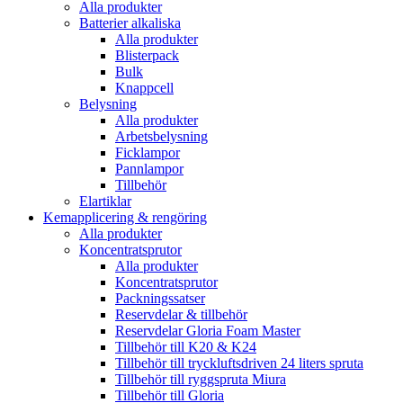
Alla produkter
Batterier alkaliska
Alla produkter
Blisterpack
Bulk
Knappcell
Belysning
Alla produkter
Arbetsbelysning
Ficklampor
Pannlampor
Tillbehör
Elartiklar
Kemapplicering & rengöring
Alla produkter
Koncentratsprutor
Alla produkter
Koncentratsprutor
Packningssatser
Reservdelar & tillbehör
Reservdelar Gloria Foam Master
Tillbehör till K20 & K24
Tillbehör till tryckluftsdriven 24 liters spruta
Tillbehör till ryggspruta Miura
Tillbehör till Gloria