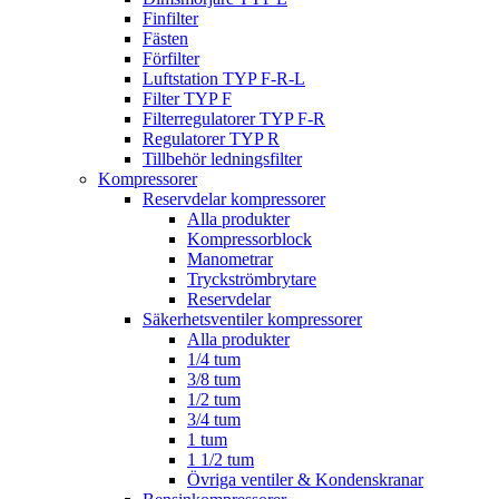
Finfilter
Fästen
Förfilter
Luftstation TYP F-R-L
Filter TYP F
Filterregulatorer TYP F-R
Regulatorer TYP R
Tillbehör ledningsfilter
Kompressorer
Reservdelar kompressorer
Alla produkter
Kompressorblock
Manometrar
Tryckströmbrytare
Reservdelar
Säkerhetsventiler kompressorer
Alla produkter
1/4 tum
3/8 tum
1/2 tum
3/4 tum
1 tum
1 1/2 tum
Övriga ventiler & Kondenskranar