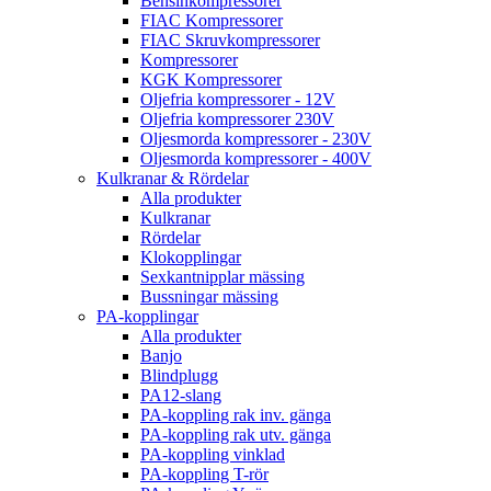
Bensinkompressorer
FIAC Kompressorer
FIAC Skruvkompressorer
Kompressorer
KGK Kompressorer
Oljefria kompressorer - 12V
Oljefria kompressorer 230V
Oljesmorda kompressorer - 230V
Oljesmorda kompressorer - 400V
Kulkranar & Rördelar
Alla produkter
Kulkranar
Rördelar
Klokopplingar
Sexkantnipplar mässing
Bussningar mässing
PA-kopplingar
Alla produkter
Banjo
Blindplugg
PA12-slang
PA-koppling rak inv. gänga
PA-koppling rak utv. gänga
PA-koppling vinklad
PA-koppling T-rör