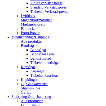
Junior Verkstadspress
Standard Verkstadspress
Tillbehör Verkstadspressar
Lyftblock
Magnetborrmaskiner
Maskinskridskor
Pallbockar
Porto Power
Metallkapning & slipning
Alla produkter
Bandsågar
Bandsågar
Bandsågar Femi
Bandsågsblad
Tillbehör bandsågar
Kapsågar
Kapsågar
Tillbehör kapsågar
Kapklingor
Olja & skärvätska
Slipmaskiner
Övrigt
Smörjning & oljehantering
Alla produkter
Fatutrustning