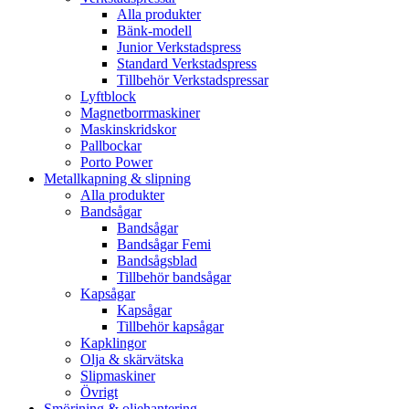
Alla produkter
Bänk-modell
Junior Verkstadspress
Standard Verkstadspress
Tillbehör Verkstadspressar
Lyftblock
Magnetborrmaskiner
Maskinskridskor
Pallbockar
Porto Power
Metallkapning & slipning
Alla produkter
Bandsågar
Bandsågar
Bandsågar Femi
Bandsågsblad
Tillbehör bandsågar
Kapsågar
Kapsågar
Tillbehör kapsågar
Kapklingor
Olja & skärvätska
Slipmaskiner
Övrigt
Smörjning & oljehantering