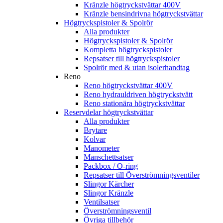
Kränzle högtryckstvättar 400V
Kränzle bensindrivna högtryckstvättar
Högtryckspistoler & Spolrör
Alla produkter
Högtryckspistoler & Spolrör
Kompletta högtryckspistoler
Repsatser till högtryckspistoler
Spolrör med & utan isolerhandtag
Reno
Reno högtryckstvättar 400V
Reno hydrauldriven högtryckstvätt
Reno stationära högtryckstvättar
Reservdelar högtryckstvättar
Alla produkter
Brytare
Kolvar
Manometer
Manschettsatser
Packbox / O-ring
Repsatser till Överströmningsventiler
Slingor Kärcher
Slingor Kränzle
Ventilsatser
Överströmningsventil
Övriga tillbehör