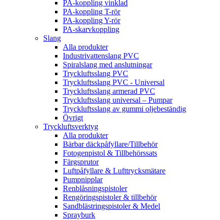
PA-koppling vinklad
PA-koppling T-rör
PA-koppling Y-rör
PA-skarvkoppling
Slang
Alla produkter
Industrivattenslang PVC
Spiralslang med anslutningar
Tryckluftsslang PVC
Tryckluftsslang PVC - Universal
Tryckluftsslang armerad PVC
Tryckluftsslang universal – Pumpar
Tryckluftsslang av gummi oljebeständig
Övrigt
Tryckluftsverktyg
Alla produkter
Bärbar däckpåfyllare/Tillbehör
Fotogenpistol & Tillbehörssats
Färgsprutor
Luftpåfyllare & Lufttrycksmätare
Pumpnipplar
Renblåsningspistoler
Rengöringspistoler & tillbehör
Sandblästringspistoler & Medel
Sprayburk