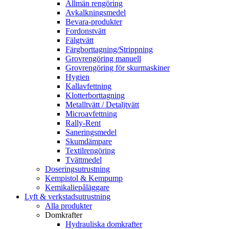
Allmän rengöring
Avkalkningsmedel
Bevara-produkter
Fordonstvätt
Fälgtvätt
Färgborttagning/Strippning
Grovrengöring manuell
Grovrengöring för skurmaskiner
Hygien
Kallavfettning
Klotterborttagning
Metalltvätt / Detaljtvätt
Microavfettning
Rally-Rent
Saneringsmedel
Skumdämpare
Textilrengöring
Tvättmedel
Doseringsutrustning
Kempistol & Kempump
Kemikaliepåläggare
Lyft & verkstadsutrustning
Alla produkter
Domkrafter
Hydrauliska domkrafter