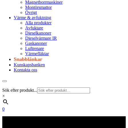
Magnetborrmaskiner
Montörsmattor
Övrigt
Värme & avfuktning
Alla produkter
Avfuktare
Dieselkanoner
Dieselvärmare IR
Gaskanoner
Luftrenare
Värmefläktar
Snabblänkar
Kunskapsbanken
Kontakta oss
Sök efter produkt...
×
0
Frakt 179 kr
Fraktfritt från 1800 kr exkl. moms