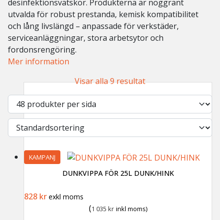
desinfektionsvätskor. Produkterna är noggrant
utvalda för robust prestanda, kemisk kompatibilitet
och lång livslängd – anpassade för verkstäder,
serviceanläggningar, stora arbetsytor och
fordonsrengöring.
Mer information
Visar alla 9 resultat
KAMPANJ
DUNKVIPPA FÖR 25L DUNK/HINK
Det ursprungliga priset var: 1 063 kr.
Det nuvarande priset är: 828 kr.
828
kr
exkl moms
(
1 035
kr
inkl moms)