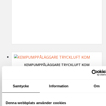
KEMPUMPPÅLÄGGARE TRYCKLUFT KOM
7 649
kr
exkl moms
(
9 561.25
kr
inkl moms)
Samtycke
Information
Om
Denna webbplats använder cookies