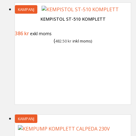
KAMPANJ
KEMPISTOL ST-510 KOMPLETT
Det ursprungliga priset var: 530 kr.
Det nuvarande priset är: 386 kr.
386
kr
exkl moms
(
482.50
kr
inkl moms)
KAMPANJ