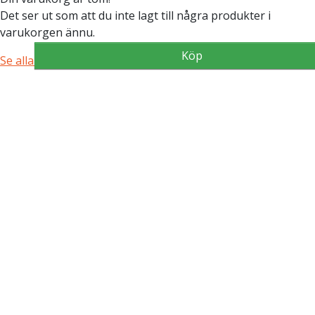
Det ser ut som att du inte lagt till några produkter i
varukorgen ännu.
Köp
Köp
Köp
Köp
Köp
Köp
Köp
Köp
Köp
Se alla produkter