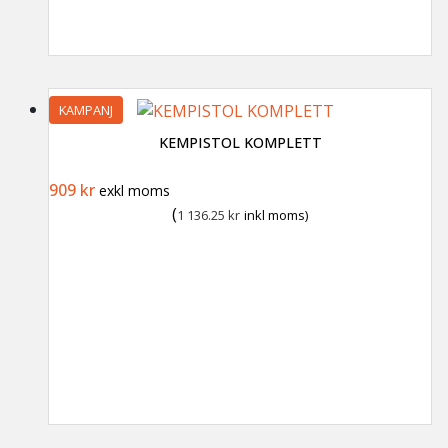
KAMPANJ
KEMPISTOL KOMPLETT
Det ursprungliga priset var: 1 389 kr.
Det nuvarande priset är: 909 kr.
909
kr
exkl moms
(
1 136.25
kr
inkl moms)