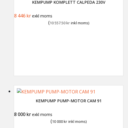
KEMPUMP KOMPLETT CALPEDA 230V
Det ursprungliga priset var: 11 453 kr.
Det nuvarande priset är: 8 446 kr.
8 446
kr
exkl moms
(
10 557.50
kr
inkl moms)
KEMPUMP PUMP-MOTOR CAM 91
8 000
kr
exkl moms
(
10 000
kr
inkl moms)