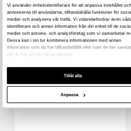
Vi använder enhetsidentifierare för att anpassa innehållet oc
annonserna till användarna, tillhandahålla funktioner för socia
medier och analysera vår trafik. Vi vidarebefordrar även såd
identifierare och annan information från din enhet till de socia
medier och annons- och analysföretag som vi samarbetar m
Dessa kan i sin tur kombinera informationen med annan
information som du har tillhandahållit eller som de har samlat
när du har använt deras tjänster.
KEMPUMPPÅLÄGGARE TRYCKLUFT KOM PROFFS
Tillåt alla
11 761
kr
exkl moms
(
14 701.25
kr
inkl moms)
Anpassa