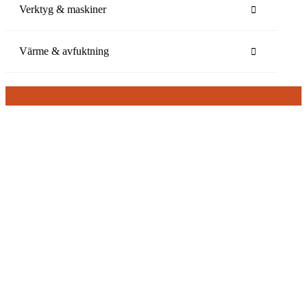
Verktyg & maskiner
Värme & avfuktning
Snabb leverans
1–3 arbetsdagar
Kunnig kundservice
Vi hjälper dig att hitta rätt