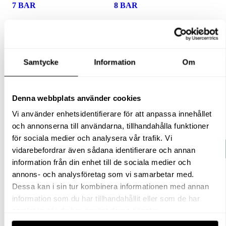
7 BAR
8 BAR
653
kr
653
kr
exkl moms
exkl moms
(
(
816.25
kr
inkl moms)
816.25
kr
inkl moms)
Samtycke
Information
Om
Denna webbplats använder cookies
Vi använder enhetsidentifierare för att anpassa innehållet
och annonserna till användarna, tillhandahålla funktioner
för sociala medier och analysera vår trafik. Vi
Köp
Köp
vidarebefordrar även sådana identifierare och annan
information från din enhet till de sociala medier och
annons- och analysföretag som vi samarbetar med.
Dessa kan i sin tur kombinera informationen med annan
information som du har tillhandahållit eller som de har
SÄKERHETSVENTIL 3/8″
SÄKERHETSVENTIL 3/8″
samlat in när du har använt deras tjänster.
8,5 BAR
9 BAR