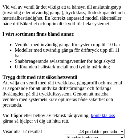
Vid val av ventil är det viktigt att ta hänsyn till anslutningstyp
(invändig eller utvändig gänga), tryckklass, flödeskapacitet och
materialbeständighet. En korrekt anpassad modell säkerställer
både driftsäkerhet och optimalt skydd för hela systemet.
I vårt sortiment finns bland annat:
Ventiler med invändig gänga för system upp till 10 bar
Modeller med utvändig gänga för drifttryck upp till 11
bar
Snabbreagerande avlastningsventiler för högt skydd
Utföranden i slitstark metall med tydlig märkning
Trygg drift med rätt säkerhetsventil
Att välja en ventil med rätt tryckklass, gängprofil och material
är avgörande för att undvika driftstörningar och förlänga
livslängden på ditt tryckluftssystem. Genom att matcha
ventilen med systemets krav optimeras både säkerhet och
prestanda.
Vid frågor eller behov av teknisk rådgivning,
kontakta oss
gärna så hjälper vi dig att hitta rätt.
Visar alla 12 resultat