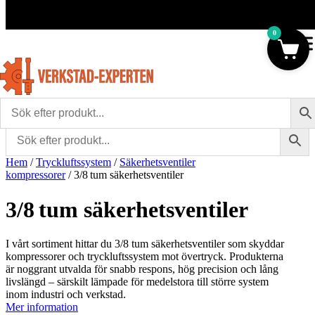
Frakt 179 kr
|
Fraktfritt från 1800 kr exkl. moms
|
Leveranstid 1
Frakt 179 kr
arbetsdagar
Fraktfritt från 1800 kr exkl. moms
0
Leveranstid 1-3 arbetsdagar
Hem
/
Tryckluftssystem
/
Säkerhetsventiler
kompressorer
/ 3/8 tum säkerhetsventiler
3/8 tum säkerhetsventiler
I vårt sortiment hittar du 3/8 tum säkerhetsventiler som skyddar
kompressorer och tryckluftssystem mot övertryck. Produkterna
är noggrant utvalda för snabb respons, hög precision och lång
livslängd – särskilt lämpade för medelstora till större system
inom industri och verkstad.
Mer information