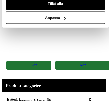
Tillåt alla
653
kr
653
kr
exkl moms
exkl moms
(
(
816.25
kr
inkl moms)
816.25
kr
inkl moms)
Anpassa
Köp
Köp
Produktkategorier
Batteri, laddning & starthjälp