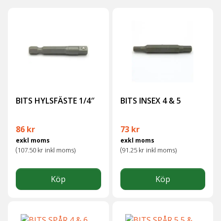
BITS HYLSFÄSTE 1/4″
BITS INSEX 4 & 5
86
kr
73
kr
exkl moms
exkl moms
(
(
107.50
kr
inkl moms)
91.25
kr
inkl moms)
Köp
Köp