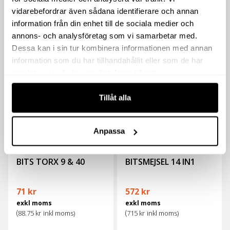
exkl moms
exkl moms
vidarebefordrar även sådana identifierare och annan
(
(
88.75
kr
inkl moms)
93.75
kr
inkl moms)
information från din enhet till de sociala medier och
annons- och analysföretag som vi samarbetar med.
Köp
Köp
Dessa kan i sin tur kombinera informationen med annan
information som du har tillhandahållit eller som de har
samlat in när du har använt deras tjänster.
Tillåt alla
Anpassa
BITS TORX 9 & 40
BITSMEJSEL 14 IN1
71
kr
572
kr
exkl moms
exkl moms
(
(
88.75
kr
inkl moms)
715
kr
inkl moms)