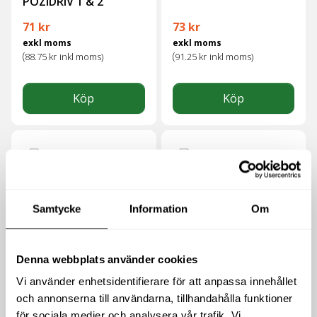
POZIDRIV 1 & 2
71
kr
73
kr
exkl moms
exkl moms
(
(
88.75
kr
inkl moms)
91.25
kr
inkl moms)
Köp
Köp
Samtycke
Information
Om
Denna webbplats använder cookies
BITS TORX 20 & 25
BITS TORX 27 & 30
Vi använder enhetsidentifierare för att anpassa innehållet
och annonserna till användarna, tillhandahålla funktioner
71
kr
75
kr
för sociala medier och analysera vår trafik. Vi