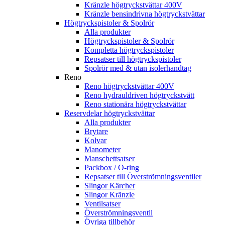
Kränzle högtryckstvättar 400V
Kränzle bensindrivna högtryckstvättar
Högtryckspistoler & Spolrör
Alla produkter
Högtryckspistoler & Spolrör
Kompletta högtryckspistoler
Repsatser till högtryckspistoler
Spolrör med & utan isolerhandtag
Reno
Reno högtryckstvättar 400V
Reno hydrauldriven högtryckstvätt
Reno stationära högtryckstvättar
Reservdelar högtryckstvättar
Alla produkter
Brytare
Kolvar
Manometer
Manschettsatser
Packbox / O-ring
Repsatser till Överströmningsventiler
Slingor Kärcher
Slingor Kränzle
Ventilsatser
Överströmningsventil
Övriga tillbehör