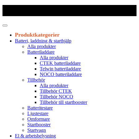
Frakt 179 kr
|
Fraktfritt från 1800 kr exkl. moms
|
Leveranstid 1-3
arbetsdagar
Produktkategorier
Batteri, laddning & starthjälp
Alla produkter
Batteriladdare
Alla produkter
CTEK batteriladdare
Telwin batteriladdare
NOCO batteriladdare
Tillbehör
Alla produkter
Tillbehör CTEK
Tillbehör NOCO
Tillbehör till startbooster
Batteritestare
Ljustestare
Omformare
Startbooster
Startvagn
El & arbetsbelysning