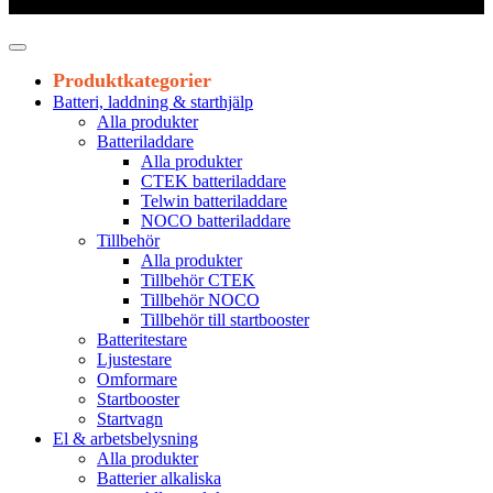
Leveranstid 1-3 arbetsdagar
Produktkategorier
Batteri, laddning & starthjälp
Alla produkter
Batteriladdare
Alla produkter
CTEK batteriladdare
Telwin batteriladdare
NOCO batteriladdare
Tillbehör
Alla produkter
Tillbehör CTEK
Tillbehör NOCO
Tillbehör till startbooster
Batteritestare
Ljustestare
Omformare
Startbooster
Startvagn
El & arbetsbelysning
Alla produkter
Batterier alkaliska