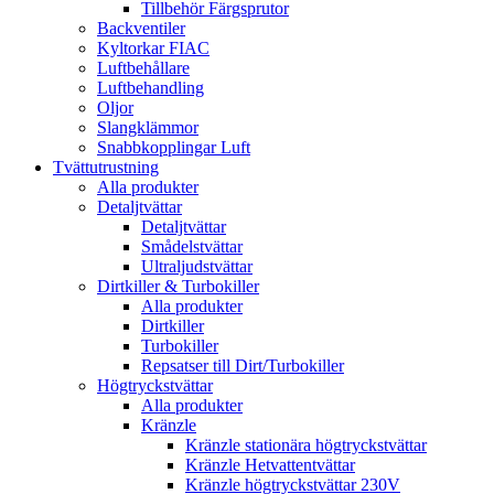
Tillbehör Färgsprutor
Backventiler
Kyltorkar FIAC
Luftbehållare
Luftbehandling
Oljor
Slangklämmor
Snabbkopplingar Luft
Tvättutrustning
Alla produkter
Detaljtvättar
Detaljtvättar
Smådelstvättar
Ultraljudstvättar
Dirtkiller & Turbokiller
Alla produkter
Dirtkiller
Turbokiller
Repsatser till Dirt/Turbokiller
Högtryckstvättar
Alla produkter
Kränzle
Kränzle stationära högtryckstvättar
Kränzle Hetvattentvättar
Kränzle högtryckstvättar 230V