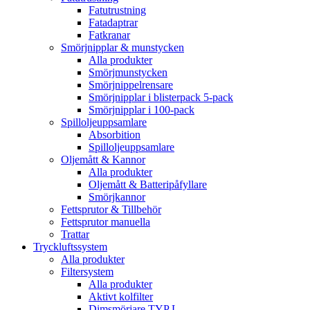
Fatutrustning
Fatadaptrar
Fatkranar
Smörjnipplar & munstycken
Alla produkter
Smörjmunstycken
Smörjnippelrensare
Smörjnipplar i blisterpack 5-pack
Smörjnipplar i 100-pack
Spilloljeuppsamlare
Absorbition
Spilloljeuppsamlare
Oljemått & Kannor
Alla produkter
Oljemått & Batteripåfyllare
Smörjkannor
Fettsprutor & Tillbehör
Fettsprutor manuella
Trattar
Tryckluftssystem
Alla produkter
Filtersystem
Alla produkter
Aktivt kolfilter
Dimsmörjare TYP L