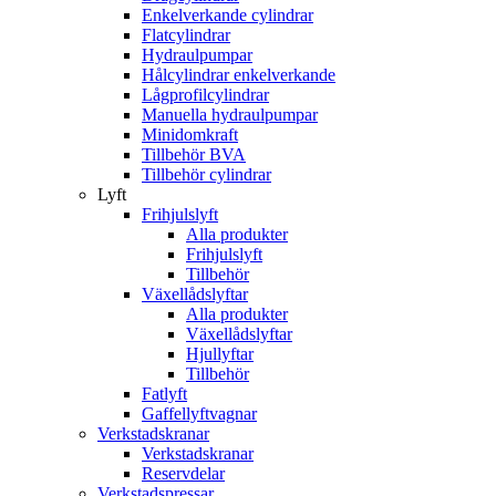
Enkelverkande cylindrar
Flatcylindrar
Hydraulpumpar
Hålcylindrar enkelverkande
Lågprofilcylindrar
Manuella hydraulpumpar
Minidomkraft
Tillbehör BVA
Tillbehör cylindrar
Lyft
Frihjulslyft
Alla produkter
Frihjulslyft
Tillbehör
Växellådslyftar
Alla produkter
Växellådslyftar
Hjullyftar
Tillbehör
Fatlyft
Gaffellyftvagnar
Verkstadskranar
Verkstadskranar
Reservdelar
Verkstadspressar