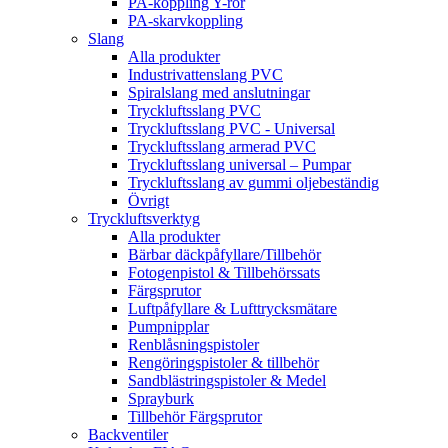
PA-koppling Y-rör
PA-skarvkoppling
Slang
Alla produkter
Industrivattenslang PVC
Spiralslang med anslutningar
Tryckluftsslang PVC
Tryckluftsslang PVC - Universal
Tryckluftsslang armerad PVC
Tryckluftsslang universal – Pumpar
Tryckluftsslang av gummi oljebeständig
Övrigt
Tryckluftsverktyg
Alla produkter
Bärbar däckpåfyllare/Tillbehör
Fotogenpistol & Tillbehörssats
Färgsprutor
Luftpåfyllare & Lufttrycksmätare
Pumpnipplar
Renblåsningspistoler
Rengöringspistoler & tillbehör
Sandblästringspistoler & Medel
Sprayburk
Tillbehör Färgsprutor
Backventiler