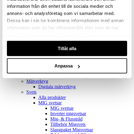
Filter
Golv- & Kombinationsmunstycke
information från din enhet till de sociala medier och
Munstycke
annons- och analysföretag som vi samarbetar med.
Motor
Dessa kan i sin tur kombinera informationen med annan
Reservdelar dammsugare
Rör & handtag
information som du har tillhandahållit eller som de har
Städset komplett
samlat in när du har använt deras tjänster.
Skarvdon
Tillbehör Ventos
Tillåt alla
Uppsamlingspåsar
Elverk
Alla produkter
Elverk
Anpassa
Tillbehör Geko Elverk
Tillbehör Honda ljuddämpade elverk
Mätverktyg
Digitala mätverktyg
Svets
Alla produkter
MIG svetsar
MIG svetsar
Inverter migsvetsar
Mig- & Flusstråd
Tillbehör Migsvets
Slangpaket Migsvetsar