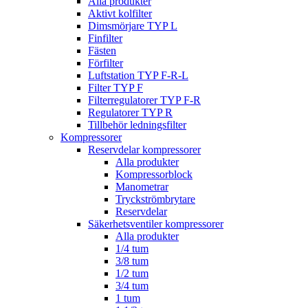
Alla produkter
Aktivt kolfilter
Dimsmörjare TYP L
Finfilter
Fästen
Förfilter
Luftstation TYP F-R-L
Filter TYP F
Filterregulatorer TYP F-R
Regulatorer TYP R
Tillbehör ledningsfilter
Kompressorer
Reservdelar kompressorer
Alla produkter
Kompressorblock
Manometrar
Tryckströmbrytare
Reservdelar
Säkerhetsventiler kompressorer
Alla produkter
1/4 tum
3/8 tum
1/2 tum
3/4 tum
1 tum