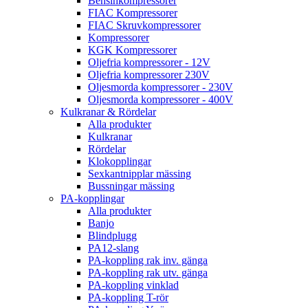
Bensinkompressorer
FIAC Kompressorer
FIAC Skruvkompressorer
Kompressorer
KGK Kompressorer
Oljefria kompressorer - 12V
Oljefria kompressorer 230V
Oljesmorda kompressorer - 230V
Oljesmorda kompressorer - 400V
Kulkranar & Rördelar
Alla produkter
Kulkranar
Rördelar
Klokopplingar
Sexkantnipplar mässing
Bussningar mässing
PA-kopplingar
Alla produkter
Banjo
Blindplugg
PA12-slang
PA-koppling rak inv. gänga
PA-koppling rak utv. gänga
PA-koppling vinklad
PA-koppling T-rör