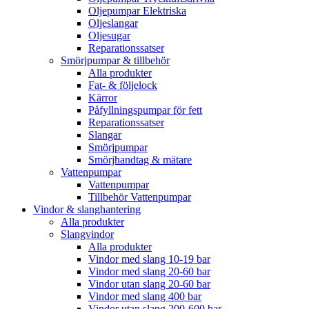
Oljepumpar Elektriska
Oljeslangar
Oljesugar
Reparationssatser
Smörjpumpar & tillbehör
Alla produkter
Fat- & följelock
Kärror
Påfyllningspumpar för fett
Reparationssatser
Slangar
Smörjpumpar
Smörjhandtag & mätare
Vattenpumpar
Vattenpumpar
Tillbehör Vattenpumpar
Vindor & slanghantering
Alla produkter
Slangvindor
Alla produkter
Vindor med slang 10-19 bar
Vindor med slang 20-60 bar
Vindor utan slang 20-60 bar
Vindor med slang 400 bar
Vindor utan slang 200-600 bar