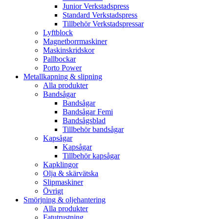
Junior Verkstadspress
Standard Verkstadspress
Tillbehör Verkstadspressar
Lyftblock
Magnetborrmaskiner
Maskinskridskor
Pallbockar
Porto Power
Metallkapning & slipning
Alla produkter
Bandsågar
Bandsågar
Bandsågar Femi
Bandsågsblad
Tillbehör bandsågar
Kapsågar
Kapsågar
Tillbehör kapsågar
Kapklingor
Olja & skärvätska
Slipmaskiner
Övrigt
Smörjning & oljehantering
Alla produkter
Fatutrustning