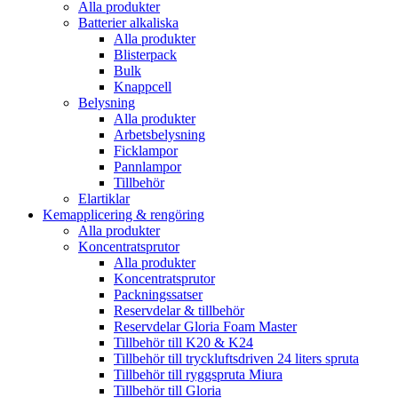
Alla produkter
Batterier alkaliska
Alla produkter
Blisterpack
Bulk
Knappcell
Belysning
Alla produkter
Arbetsbelysning
Ficklampor
Pannlampor
Tillbehör
Elartiklar
Kemapplicering & rengöring
Alla produkter
Koncentratsprutor
Alla produkter
Koncentratsprutor
Packningssatser
Reservdelar & tillbehör
Reservdelar Gloria Foam Master
Tillbehör till K20 & K24
Tillbehör till tryckluftsdriven 24 liters spruta
Tillbehör till ryggspruta Miura
Tillbehör till Gloria