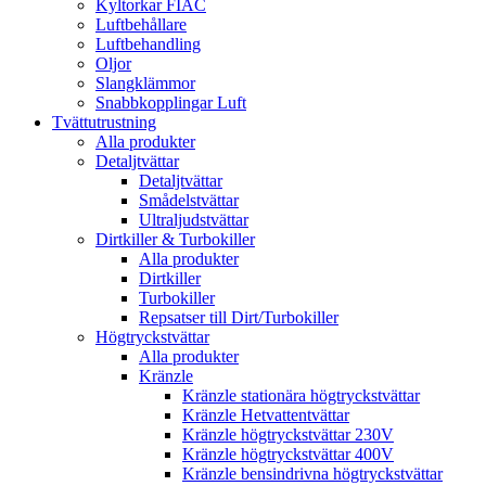
Kyltorkar FIAC
Luftbehållare
Luftbehandling
Oljor
Slangklämmor
Snabbkopplingar Luft
Tvättutrustning
Alla produkter
Detaljtvättar
Detaljtvättar
Smådelstvättar
Ultraljudstvättar
Dirtkiller & Turbokiller
Alla produkter
Dirtkiller
Turbokiller
Repsatser till Dirt/Turbokiller
Högtryckstvättar
Alla produkter
Kränzle
Kränzle stationära högtryckstvättar
Kränzle Hetvattentvättar
Kränzle högtryckstvättar 230V
Kränzle högtryckstvättar 400V
Kränzle bensindrivna högtryckstvättar