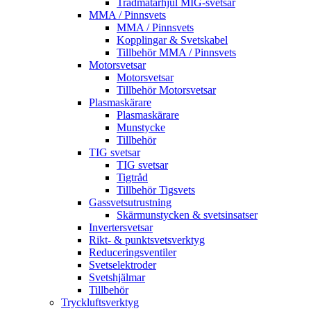
Trådmatarhjul MIG-svetsar
MMA / Pinnsvets
MMA / Pinnsvets
Kopplingar & Svetskabel
Tillbehör MMA / Pinnsvets
Motorsvetsar
Motorsvetsar
Tillbehör Motorsvetsar
Plasmaskärare
Plasmaskärare
Munstycke
Tillbehör
TIG svetsar
TIG svetsar
Tigtråd
Tillbehör Tigsvets
Gassvetsutrustning
Skärmunstycken & svetsinsatser
Invertersvetsar
Rikt- & punktsvetsverktyg
Reduceringsventiler
Svetselektroder
Svetshjälmar
Tillbehör
Tryckluftsverktyg