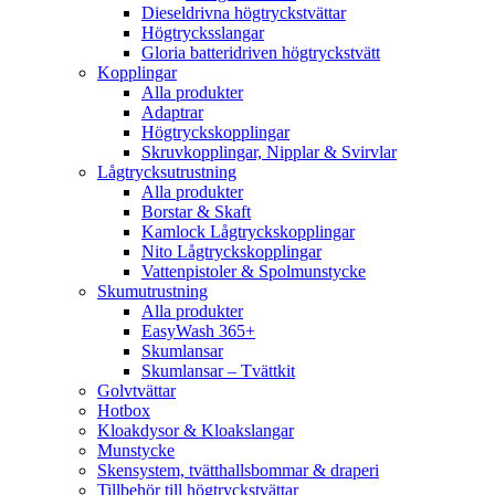
Dieseldrivna högtryckstvättar
Högtrycksslangar
Gloria batteridriven högtryckstvätt
Kopplingar
Alla produkter
Adaptrar
Högtryckskopplingar
Skruvkopplingar, Nipplar & Svirvlar
Lågtrycksutrustning
Alla produkter
Borstar & Skaft
Kamlock Lågtryckskopplingar
Nito Lågtryckskopplingar
Vattenpistoler & Spolmunstycke
Skumutrustning
Alla produkter
EasyWash 365+
Skumlansar
Skumlansar – Tvättkit
Golvtvättar
Hotbox
Kloakdysor & Kloakslangar
Munstycke
Skensystem, tvätthallsbommar & draperi
Tillbehör till högtryckstvättar