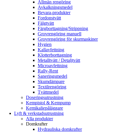
Allmän rengöring
Avkalkningsmedel
Bevara-produkter
Fordonstvätt
Fälgtvätt
Färgborttagning/Strippning
Grovrengöring manuell
Grovrengöring för skurmaskiner
Hygien
Kallavfettning
Klotterborttagning
Metalltvätt / Detaljtvätt
Microavfettning
Rally-Rent
Saneringsmedel
Skumdämpare
Textilrengöring
Tvättmedel
Doseringsutrustning
Kempistol & Kempump
Kemikaliepåläggare
Lyft & verkstadsutrustning
Alla produkter
Domkrafter
Hydrauliska domkrafter