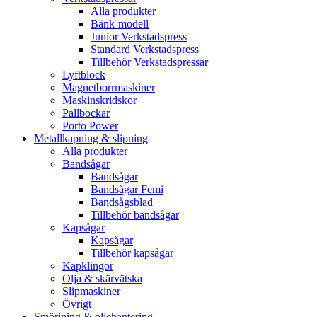
Alla produkter
Bänk-modell
Junior Verkstadspress
Standard Verkstadspress
Tillbehör Verkstadspressar
Lyftblock
Magnetborrmaskiner
Maskinskridskor
Pallbockar
Porto Power
Metallkapning & slipning
Alla produkter
Bandsågar
Bandsågar
Bandsågar Femi
Bandsågsblad
Tillbehör bandsågar
Kapsågar
Kapsågar
Tillbehör kapsågar
Kapklingor
Olja & skärvätska
Slipmaskiner
Övrigt
Smörjning & oljehantering