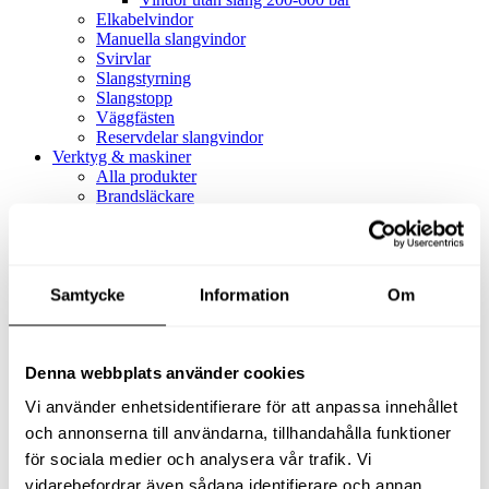
Elkabelvindor
Manuella slangvindor
Svirvlar
Slangstyrning
Slangstopp
Väggfästen
Reservdelar slangvindor
Verktyg & maskiner
Alla produkter
Brandsläckare
Alla produkter
Brandsläckare
Tillbehör brandsläckare
Dammsugare
Samtycke
Alla produkter
Information
Om
Slang & Tillbehör
Slang metervara
Slang komplett
Denna webbplats använder cookies
Slangfäste
Textil- & Våtdammsugare
Vi använder enhetsidentifierare för att anpassa innehållet
Textil- & Våtdammsugare
Tillbehör Textil- & våtdammsugare
och annonserna till användarna, tillhandahålla funktioner
Adaptrar
för sociala medier och analysera vår trafik. Vi
Dammsugare
vidarebefordrar även sådana identifierare och annan