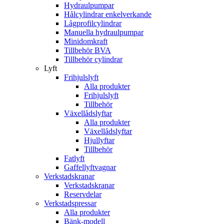
Hydraulpumpar
Hålcylindrar enkelverkande
Lågprofilcylindrar
Manuella hydraulpumpar
Minidomkraft
Tillbehör BVA
Tillbehör cylindrar
Lyft
Frihjulslyft
Alla produkter
Frihjulslyft
Tillbehör
Växellådslyftar
Alla produkter
Växellådslyftar
Hjullyftar
Tillbehör
Fatlyft
Gaffellyftvagnar
Verkstadskranar
Verkstadskranar
Reservdelar
Verkstadspressar
Alla produkter
Bänk-modell