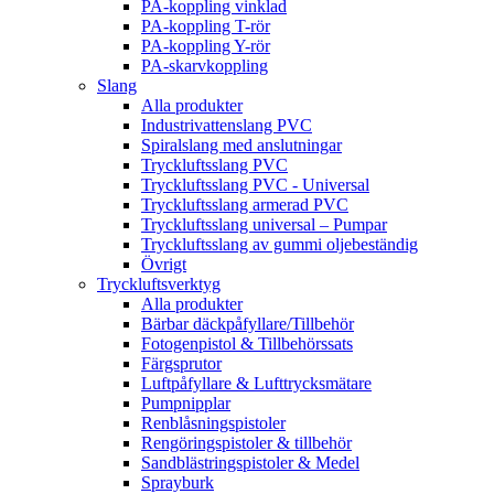
PA-koppling vinklad
PA-koppling T-rör
PA-koppling Y-rör
PA-skarvkoppling
Slang
Alla produkter
Industrivattenslang PVC
Spiralslang med anslutningar
Tryckluftsslang PVC
Tryckluftsslang PVC - Universal
Tryckluftsslang armerad PVC
Tryckluftsslang universal – Pumpar
Tryckluftsslang av gummi oljebeständig
Övrigt
Tryckluftsverktyg
Alla produkter
Bärbar däckpåfyllare/Tillbehör
Fotogenpistol & Tillbehörssats
Färgsprutor
Luftpåfyllare & Lufttrycksmätare
Pumpnipplar
Renblåsningspistoler
Rengöringspistoler & tillbehör
Sandblästringspistoler & Medel
Sprayburk