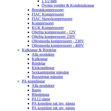
1 1/2 tum
Övriga ventiler & Kondenskranar
Bensinkompressorer
FIAC Kompressorer
FIAC Skruvkompressorer
Kompressorer
KGK Kompressorer
Oljefria kompressorer - 12V
Oljefria kompressorer 230V
Oljesmorda kompressorer - 230V
Oljesmorda kompressorer - 400V
Kulkranar & Rördelar
Alla produkter
Kulkranar
Rördelar
Klokopplingar
Sexkantnipplar mässing
Bussningar mässing
PA-kopplingar
Alla produkter
Banjo
Blindplugg
PA12-slang
PA-koppling rak inv. gänga
PA-koppling rak utv. gänga