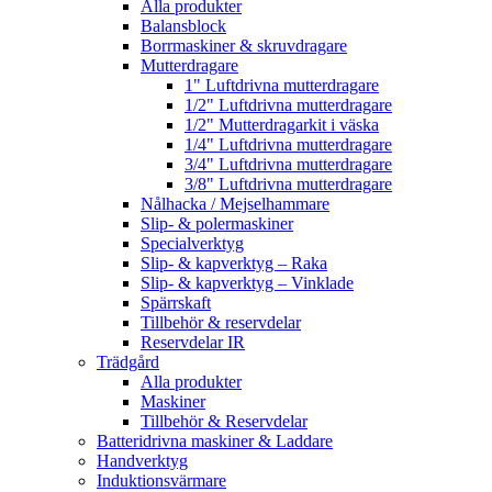
Alla produkter
Balansblock
Borrmaskiner & skruvdragare
Mutterdragare
1" Luftdrivna mutterdragare
1/2" Luftdrivna mutterdragare
1/2" Mutterdragarkit i väska
1/4" Luftdrivna mutterdragare
3/4" Luftdrivna mutterdragare
3/8" Luftdrivna mutterdragare
Nålhacka / Mejselhammare
Slip- & polermaskiner
Specialverktyg
Slip- & kapverktyg – Raka
Slip- & kapverktyg – Vinklade
Spärrskaft
Tillbehör & reservdelar
Reservdelar IR
Trädgård
Alla produkter
Maskiner
Tillbehör & Reservdelar
Batteridrivna maskiner & Laddare
Handverktyg
Induktionsvärmare