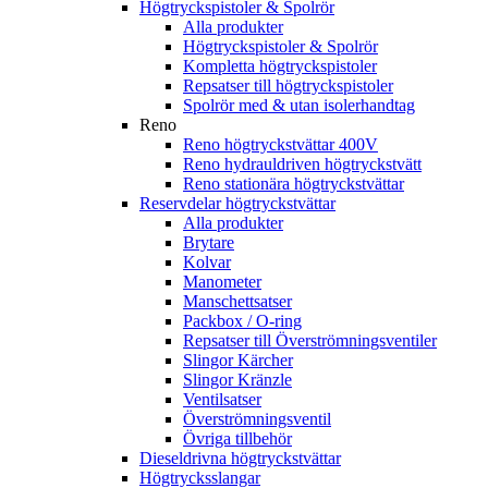
Högtryckspistoler & Spolrör
Alla produkter
Högtryckspistoler & Spolrör
Kompletta högtryckspistoler
Repsatser till högtryckspistoler
Spolrör med & utan isolerhandtag
Reno
Reno högtryckstvättar 400V
Reno hydrauldriven högtryckstvätt
Reno stationära högtryckstvättar
Reservdelar högtryckstvättar
Alla produkter
Brytare
Kolvar
Manometer
Manschettsatser
Packbox / O-ring
Repsatser till Överströmningsventiler
Slingor Kärcher
Slingor Kränzle
Ventilsatser
Överströmningsventil
Övriga tillbehör
Dieseldrivna högtryckstvättar
Högtrycksslangar