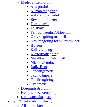
Medel & Rengöring
Alla produkter
Allmän rengöring
Avkalkningsmedel
Bevara-produkter
Fordonstvätt
Fälgtvätt
Färgborttagning/Strippning
Grovrengöring manuell
Grovrengöring för skurmaskiner
Hygien
Kallavfettning
Klotterborttagning
Metalltvätt / Detaljtvätt
Microavfettning
Rally-Rent
Saneringsmedel
Skumdämpare
Textilrengöring
Tvättmedel
Doseringsutrustning
Kempistol & Kempump
Kemikaliepåläggare
Lyft & verkstadsutrustning
Alla produkter