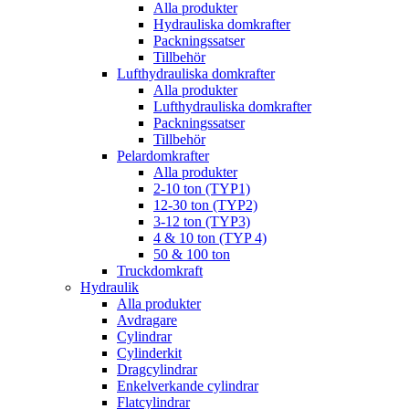
Alla produkter
Hydrauliska domkrafter
Packningssatser
Tillbehör
Lufthydrauliska domkrafter
Alla produkter
Lufthydrauliska domkrafter
Packningssatser
Tillbehör
Pelardomkrafter
Alla produkter
2-10 ton (TYP1)
12-30 ton (TYP2)
3-12 ton (TYP3)
4 & 10 ton (TYP 4)
50 & 100 ton
Truckdomkraft
Hydraulik
Alla produkter
Avdragare
Cylindrar
Cylinderkit
Dragcylindrar
Enkelverkande cylindrar
Flatcylindrar