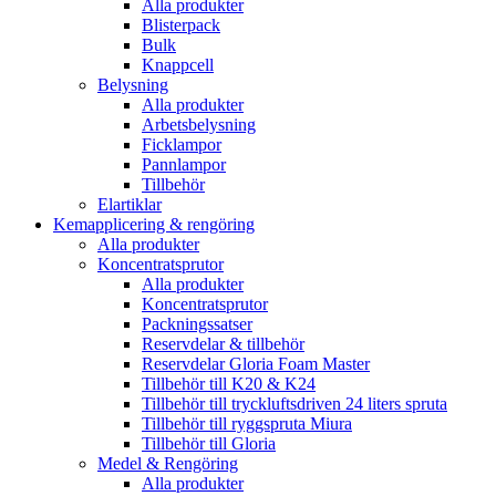
Alla produkter
Blisterpack
Bulk
Knappcell
Belysning
Alla produkter
Arbetsbelysning
Ficklampor
Pannlampor
Tillbehör
Elartiklar
Kemapplicering & rengöring
Alla produkter
Koncentratsprutor
Alla produkter
Koncentratsprutor
Packningssatser
Reservdelar & tillbehör
Reservdelar Gloria Foam Master
Tillbehör till K20 & K24
Tillbehör till tryckluftsdriven 24 liters spruta
Tillbehör till ryggspruta Miura
Tillbehör till Gloria
Medel & Rengöring
Alla produkter