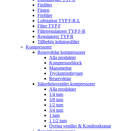
Finfilter
Fästen
Förfilter
Luftstation TYP F-R-L
Filter TYP F
Filterregulatorer TYP F-R
Regulatorer TYP R
Tillbehör ledningsfilter
Kompressorer
Reservdelar kompressorer
Alla produkter
Kompressorblock
Manometrar
Tryckströmbrytare
Reservdelar
Säkerhetsventiler kompressorer
Alla produkter
1/4 tum
3/8 tum
1/2 tum
3/4 tum
1 tum
1 1/2 tum
Övriga ventiler & Kondenskranar