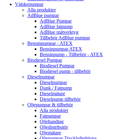
Vätskepumpar
Alla produkter
AdBlue pumpar
AdBlue Pumpar
AdBlue fatpump
AdBlue mätverktyg
Tillbehör AdBlue pumpar
Bensinpumpar - ATEX
Bensinpumpar ATEX
Bensinpump - Tillbehör - ATEX
Biodiesel Pumpar
Biodiesel Pumpar
Biodiesel pump - tillbehör
Dieselpumpar
Dieselpumpar
Dunk / Fatpump
Dieselmätare
Dieselpump tillbehör
Oljepumpar & tillbehör
Alla produkter
Fatpumpar
Oljehandtag
Oljedistributör
Oljemätare
Oljepumpar Tryckluftsdrivna