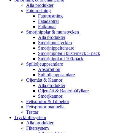
Alla produkter
Fatutrustning
Fatutrustning
Fatadaptrar
Fatkranar
Smörjnipplar & munstycken
Alla produkter
Smörjmunstycken
Smörjnippelrensare
Smörjnipplar i blisterpack 5-pack
Smörjnipplar i 100-pack
Spilloljeuppsamlare
Absorbition
Spilloljeuppsamlare
Oljemått & Kannor
Alla produkter
Oljemått & Batteripåfyllare
Smörjkannor
Fettsprutor & Tillbehör
Fettsprutor manuella
Trattar
Tryckluftssystem
Alla produkter
Filtersystem