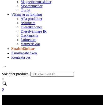
Magnetborrmaskiner
Montörsmattor
Övrigt
Värme & avfuktning
Alla produkter
Avfuktare
Dieselkanoner
Dieselvärmare IR
Gaskanoner
Luftrenare
Värmefläktar
Snabblänkar
Kunskapsbanken
Kontakta oss
Sök efter produkt...
×
0
Frakt 179 kr
Fraktfritt från 1800 kr exkl. moms