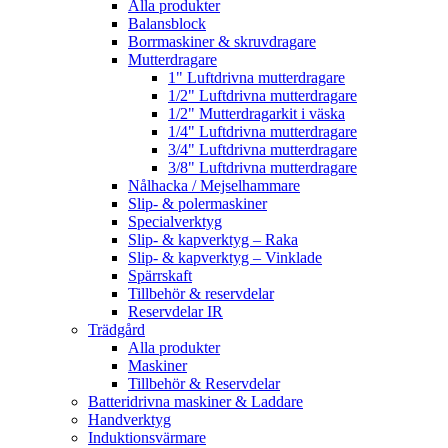
Alla produkter
Balansblock
Borrmaskiner & skruvdragare
Mutterdragare
1" Luftdrivna mutterdragare
1/2" Luftdrivna mutterdragare
1/2" Mutterdragarkit i väska
1/4" Luftdrivna mutterdragare
3/4" Luftdrivna mutterdragare
3/8" Luftdrivna mutterdragare
Nålhacka / Mejselhammare
Slip- & polermaskiner
Specialverktyg
Slip- & kapverktyg – Raka
Slip- & kapverktyg – Vinklade
Spärrskaft
Tillbehör & reservdelar
Reservdelar IR
Trädgård
Alla produkter
Maskiner
Tillbehör & Reservdelar
Batteridrivna maskiner & Laddare
Handverktyg
Induktionsvärmare