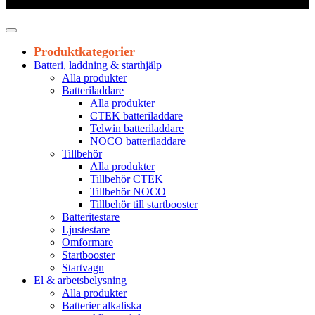
Leveranstid 1-3 arbetsdagar
Produktkategorier
Batteri, laddning & starthjälp
Alla produkter
Batteriladdare
Alla produkter
CTEK batteriladdare
Telwin batteriladdare
NOCO batteriladdare
Tillbehör
Alla produkter
Tillbehör CTEK
Tillbehör NOCO
Tillbehör till startbooster
Batteritestare
Ljustestare
Omformare
Startbooster
Startvagn
El & arbetsbelysning
Alla produkter
Batterier alkaliska