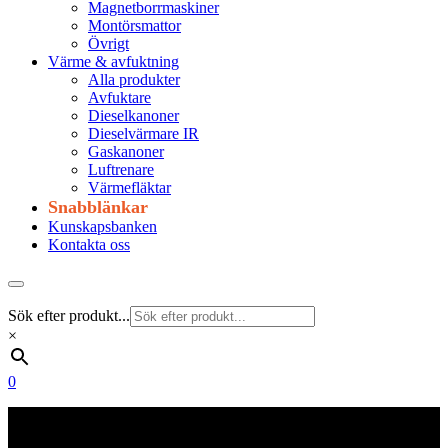
Magnetborrmaskiner
Montörsmattor
Övrigt
Värme & avfuktning
Alla produkter
Avfuktare
Dieselkanoner
Dieselvärmare IR
Gaskanoner
Luftrenare
Värmefläktar
Snabblänkar
Kunskapsbanken
Kontakta oss
Sök efter produkt...
×
0
Frakt 179 kr
Fraktfritt från 1800 kr exkl. moms