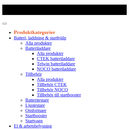
Frakt 179 kr
|
Fraktfritt från 1800 kr exkl. moms
|
Leveranstid 1-3
arbetsdagar
Produktkategorier
Batteri, laddning & starthjälp
Alla produkter
Batteriladdare
Alla produkter
CTEK batteriladdare
Telwin batteriladdare
NOCO batteriladdare
Tillbehör
Alla produkter
Tillbehör CTEK
Tillbehör NOCO
Tillbehör till startbooster
Batteritestare
Ljustestare
Omformare
Startbooster
Startvagn
El & arbetsbelysning