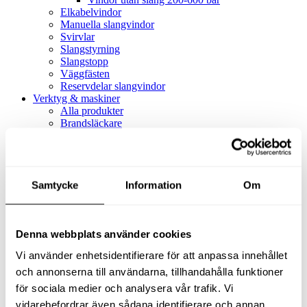
Elkabelvindor
Manuella slangvindor
Svirvlar
Slangstyrning
Slangstopp
Väggfästen
Reservdelar slangvindor
Verktyg & maskiner
Alla produkter
Brandsläckare
Alla produkter
Brandsläckare
Tillbehör brandsläckare
Dammsugare
Samtycke
Alla produkter
Information
Om
Slang & Tillbehör
Slang metervara
Slang komplett
Denna webbplats använder cookies
Slangfäste
Textil- & Våtdammsugare
Vi använder enhetsidentifierare för att anpassa innehållet
Textil- & Våtdammsugare
Tillbehör Textil- & våtdammsugare
och annonserna till användarna, tillhandahålla funktioner
Adaptrar
för sociala medier och analysera vår trafik. Vi
Dammsugare
vidarebefordrar även sådana identifierare och annan