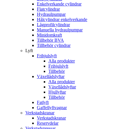
Enkelverkande cylindrar
Flatcylindrar
Hydraulpumpar
Hålcylindrar enkelverkande
Lågprofilcylindrar
Manuella hydraulpumpar
Minidomkraft
Tillbehör BVA
Tillbehör cylindrar
Lyft
Frihjulslyft
Alla produkter
Frihjulslyft
Tillbehör
Växellådslyftar
Alla produkter
Växellådslyftar
Hjullyftar
Tillbehör
Fatlyft
Gaffellyftvagnar
Verkstadskranar
Verkstadskranar
Reservdelar
Verkstadspressar