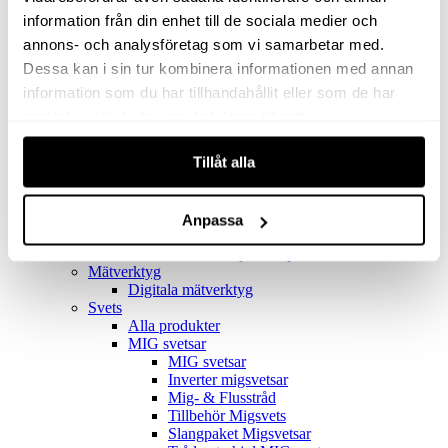
Filter
Golv- & Kombinationsmunstycke
information från din enhet till de sociala medier och
Munstycke
annons- och analysföretag som vi samarbetar med.
Motor
Dessa kan i sin tur kombinera informationen med annan
Reservdelar dammsugare
Rör & handtag
information som du har tillhandahållit eller som de har
Städset komplett
samlat in när du har använt deras tjänster.
Skarvdon
Tillbehör Ventos
Tillåt alla
Uppsamlingspåsar
Elverk
Alla produkter
Elverk
Anpassa
Tillbehör Geko Elverk
Tillbehör Honda ljuddämpade elverk
Mätverktyg
Digitala mätverktyg
Svets
Alla produkter
MIG svetsar
MIG svetsar
Inverter migsvetsar
Mig- & Flusstråd
Tillbehör Migsvets
Slangpaket Migsvetsar