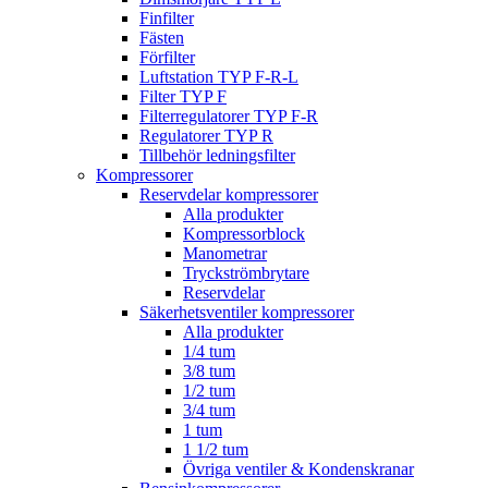
Finfilter
Fästen
Förfilter
Luftstation TYP F-R-L
Filter TYP F
Filterregulatorer TYP F-R
Regulatorer TYP R
Tillbehör ledningsfilter
Kompressorer
Reservdelar kompressorer
Alla produkter
Kompressorblock
Manometrar
Tryckströmbrytare
Reservdelar
Säkerhetsventiler kompressorer
Alla produkter
1/4 tum
3/8 tum
1/2 tum
3/4 tum
1 tum
1 1/2 tum
Övriga ventiler & Kondenskranar