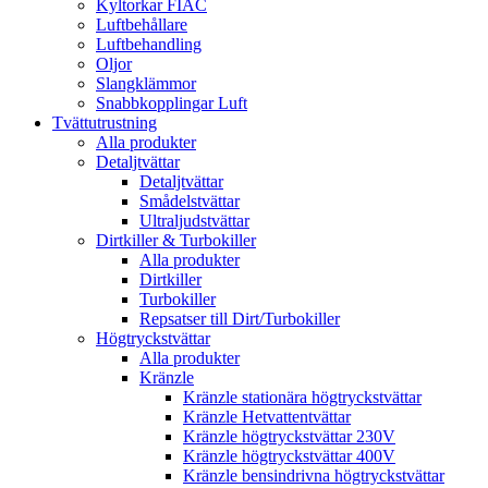
Kyltorkar FIAC
Luftbehållare
Luftbehandling
Oljor
Slangklämmor
Snabbkopplingar Luft
Tvättutrustning
Alla produkter
Detaljtvättar
Detaljtvättar
Smådelstvättar
Ultraljudstvättar
Dirtkiller & Turbokiller
Alla produkter
Dirtkiller
Turbokiller
Repsatser till Dirt/Turbokiller
Högtryckstvättar
Alla produkter
Kränzle
Kränzle stationära högtryckstvättar
Kränzle Hetvattentvättar
Kränzle högtryckstvättar 230V
Kränzle högtryckstvättar 400V
Kränzle bensindrivna högtryckstvättar