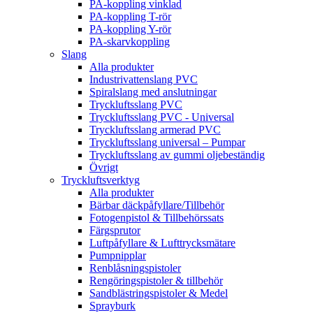
PA-koppling vinklad
PA-koppling T-rör
PA-koppling Y-rör
PA-skarvkoppling
Slang
Alla produkter
Industrivattenslang PVC
Spiralslang med anslutningar
Tryckluftsslang PVC
Tryckluftsslang PVC - Universal
Tryckluftsslang armerad PVC
Tryckluftsslang universal – Pumpar
Tryckluftsslang av gummi oljebeständig
Övrigt
Tryckluftsverktyg
Alla produkter
Bärbar däckpåfyllare/Tillbehör
Fotogenpistol & Tillbehörssats
Färgsprutor
Luftpåfyllare & Lufttrycksmätare
Pumpnipplar
Renblåsningspistoler
Rengöringspistoler & tillbehör
Sandblästringspistoler & Medel
Sprayburk