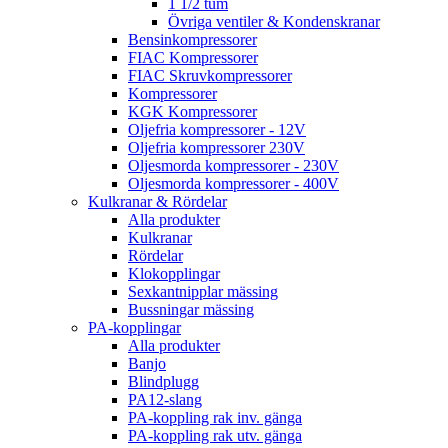
1 1/2 tum
Övriga ventiler & Kondenskranar
Bensinkompressorer
FIAC Kompressorer
FIAC Skruvkompressorer
Kompressorer
KGK Kompressorer
Oljefria kompressorer - 12V
Oljefria kompressorer 230V
Oljesmorda kompressorer - 230V
Oljesmorda kompressorer - 400V
Kulkranar & Rördelar
Alla produkter
Kulkranar
Rördelar
Klokopplingar
Sexkantnipplar mässing
Bussningar mässing
PA-kopplingar
Alla produkter
Banjo
Blindplugg
PA12-slang
PA-koppling rak inv. gänga
PA-koppling rak utv. gänga