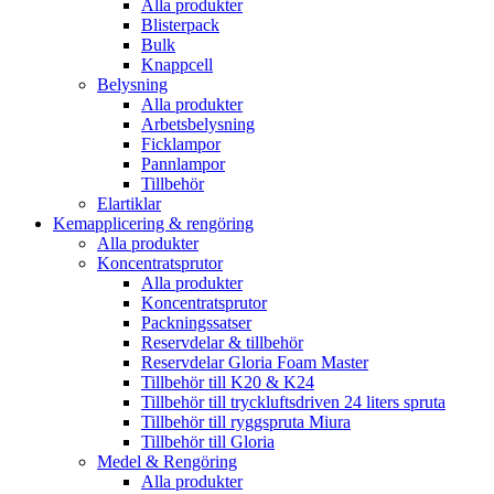
Alla produkter
Blisterpack
Bulk
Knappcell
Belysning
Alla produkter
Arbetsbelysning
Ficklampor
Pannlampor
Tillbehör
Elartiklar
Kemapplicering & rengöring
Alla produkter
Koncentratsprutor
Alla produkter
Koncentratsprutor
Packningssatser
Reservdelar & tillbehör
Reservdelar Gloria Foam Master
Tillbehör till K20 & K24
Tillbehör till tryckluftsdriven 24 liters spruta
Tillbehör till ryggspruta Miura
Tillbehör till Gloria
Medel & Rengöring
Alla produkter