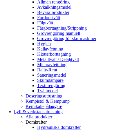
Allmän rengöring
Avkalkningsmedel
Bevara-produkter
Fordonstvätt
Fälgtvätt
Färgborttagning/Strippning
Grovrengöring manuell
Grovrengöring för skurmaskiner
Hygien
Kallavfettning
Klotterborttagning
Metalltvätt / Detaljtvätt
Microavfettning
Rally-Rent
Saneringsmedel
Skumdämpare
Textilrengöring
Tvättmedel
Doseringsutrustning
Kempistol & Kempump
Kemikaliepåläggare
Lyft & verkstadsutrustning
Alla produkter
Domkrafter
Hydrauliska domkrafter