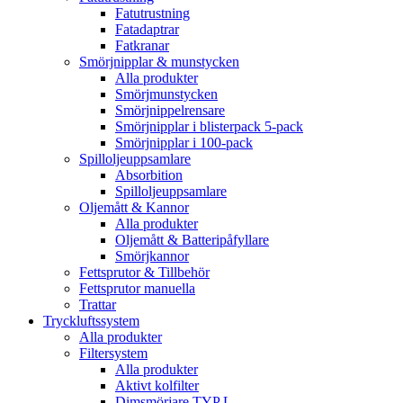
Fatutrustning
Fatadaptrar
Fatkranar
Smörjnipplar & munstycken
Alla produkter
Smörjmunstycken
Smörjnippelrensare
Smörjnipplar i blisterpack 5-pack
Smörjnipplar i 100-pack
Spilloljeuppsamlare
Absorbition
Spilloljeuppsamlare
Oljemått & Kannor
Alla produkter
Oljemått & Batteripåfyllare
Smörjkannor
Fettsprutor & Tillbehör
Fettsprutor manuella
Trattar
Tryckluftssystem
Alla produkter
Filtersystem
Alla produkter
Aktivt kolfilter
Dimsmörjare TYP L