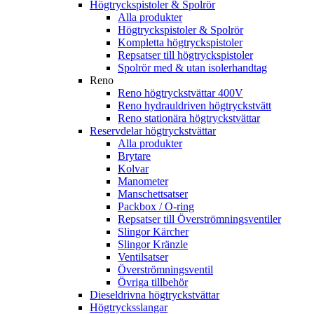
Högtryckspistoler & Spolrör
Alla produkter
Högtryckspistoler & Spolrör
Kompletta högtryckspistoler
Repsatser till högtryckspistoler
Spolrör med & utan isolerhandtag
Reno
Reno högtryckstvättar 400V
Reno hydrauldriven högtryckstvätt
Reno stationära högtryckstvättar
Reservdelar högtryckstvättar
Alla produkter
Brytare
Kolvar
Manometer
Manschettsatser
Packbox / O-ring
Repsatser till Överströmningsventiler
Slingor Kärcher
Slingor Kränzle
Ventilsatser
Överströmningsventil
Övriga tillbehör
Dieseldrivna högtryckstvättar
Högtrycksslangar