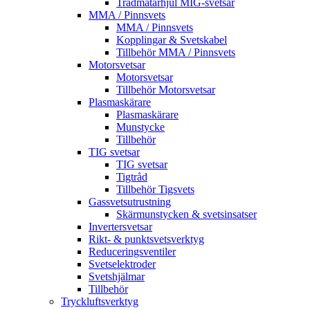
Trådmatarhjul MIG-svetsar
MMA / Pinnsvets
MMA / Pinnsvets
Kopplingar & Svetskabel
Tillbehör MMA / Pinnsvets
Motorsvetsar
Motorsvetsar
Tillbehör Motorsvetsar
Plasmaskärare
Plasmaskärare
Munstycke
Tillbehör
TIG svetsar
TIG svetsar
Tigtråd
Tillbehör Tigsvets
Gassvetsutrustning
Skärmunstycken & svetsinsatser
Invertersvetsar
Rikt- & punktsvetsverktyg
Reduceringsventiler
Svetselektroder
Svetshjälmar
Tillbehör
Tryckluftsverktyg