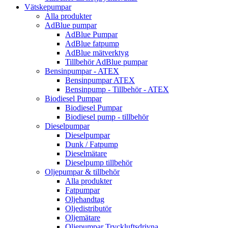
Vätskepumpar
Alla produkter
AdBlue pumpar
AdBlue Pumpar
AdBlue fatpump
AdBlue mätverktyg
Tillbehör AdBlue pumpar
Bensinpumpar - ATEX
Bensinpumpar ATEX
Bensinpump - Tillbehör - ATEX
Biodiesel Pumpar
Biodiesel Pumpar
Biodiesel pump - tillbehör
Dieselpumpar
Dieselpumpar
Dunk / Fatpump
Dieselmätare
Dieselpump tillbehör
Oljepumpar & tillbehör
Alla produkter
Fatpumpar
Oljehandtag
Oljedistributör
Oljemätare
Oljepumpar Tryckluftsdrivna