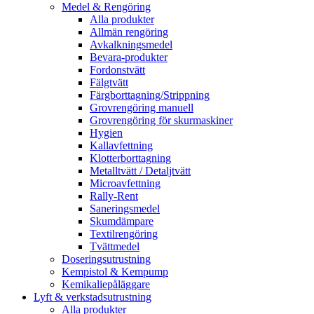
Medel & Rengöring
Alla produkter
Allmän rengöring
Avkalkningsmedel
Bevara-produkter
Fordonstvätt
Fälgtvätt
Färgborttagning/Strippning
Grovrengöring manuell
Grovrengöring för skurmaskiner
Hygien
Kallavfettning
Klotterborttagning
Metalltvätt / Detaljtvätt
Microavfettning
Rally-Rent
Saneringsmedel
Skumdämpare
Textilrengöring
Tvättmedel
Doseringsutrustning
Kempistol & Kempump
Kemikaliepåläggare
Lyft & verkstadsutrustning
Alla produkter