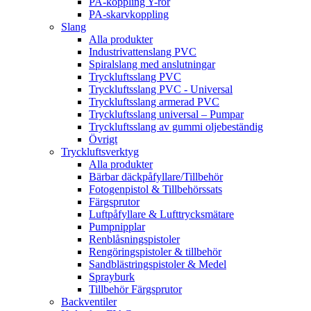
PA-koppling Y-rör
PA-skarvkoppling
Slang
Alla produkter
Industrivattenslang PVC
Spiralslang med anslutningar
Tryckluftsslang PVC
Tryckluftsslang PVC - Universal
Tryckluftsslang armerad PVC
Tryckluftsslang universal – Pumpar
Tryckluftsslang av gummi oljebeständig
Övrigt
Tryckluftsverktyg
Alla produkter
Bärbar däckpåfyllare/Tillbehör
Fotogenpistol & Tillbehörssats
Färgsprutor
Luftpåfyllare & Lufttrycksmätare
Pumpnipplar
Renblåsningspistoler
Rengöringspistoler & tillbehör
Sandblästringspistoler & Medel
Sprayburk
Tillbehör Färgsprutor
Backventiler