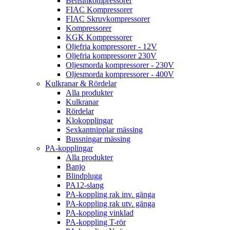
Bensinkompressorer
FIAC Kompressorer
FIAC Skruvkompressorer
Kompressorer
KGK Kompressorer
Oljefria kompressorer - 12V
Oljefria kompressorer 230V
Oljesmorda kompressorer - 230V
Oljesmorda kompressorer - 400V
Kulkranar & Rördelar
Alla produkter
Kulkranar
Rördelar
Klokopplingar
Sexkantnipplar mässing
Bussningar mässing
PA-kopplingar
Alla produkter
Banjo
Blindplugg
PA12-slang
PA-koppling rak inv. gänga
PA-koppling rak utv. gänga
PA-koppling vinklad
PA-koppling T-rör