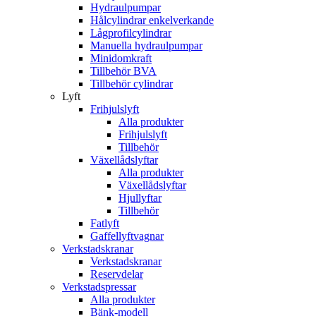
Hydraulpumpar
Hålcylindrar enkelverkande
Lågprofilcylindrar
Manuella hydraulpumpar
Minidomkraft
Tillbehör BVA
Tillbehör cylindrar
Lyft
Frihjulslyft
Alla produkter
Frihjulslyft
Tillbehör
Växellådslyftar
Alla produkter
Växellådslyftar
Hjullyftar
Tillbehör
Fatlyft
Gaffellyftvagnar
Verkstadskranar
Verkstadskranar
Reservdelar
Verkstadspressar
Alla produkter
Bänk-modell