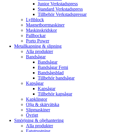
Junior Verkstadspress
Standard Verkstadspress
Tillbehör Verkstadspressar
Lyftblock
Magnetborrmaskiner
Maskinskridskor
Pallbockar
Porto Power
Metallkapning & slipning
Alla produkter
Bandsågar
Bandsågar
Bandsågar Femi
Bandsågsblad
Tillbehör bandsågar
Kapsågar
Kapsågar
Tillbehör kapsågar
Kapklingor
Olja & skärvätska
Slipmaskiner
Övrigt
Smörjning & oljehantering
Alla produkter
Fatutrustning