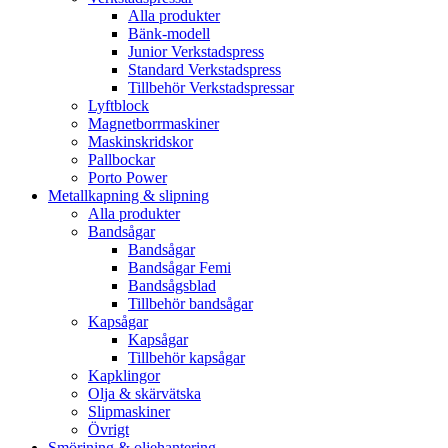
Alla produkter
Bänk-modell
Junior Verkstadspress
Standard Verkstadspress
Tillbehör Verkstadspressar
Lyftblock
Magnetborrmaskiner
Maskinskridskor
Pallbockar
Porto Power
Metallkapning & slipning
Alla produkter
Bandsågar
Bandsågar
Bandsågar Femi
Bandsågsblad
Tillbehör bandsågar
Kapsågar
Kapsågar
Tillbehör kapsågar
Kapklingor
Olja & skärvätska
Slipmaskiner
Övrigt
Smörjning & oljehantering