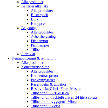
Alla produkter
Batterier alkaliska
Alla produkter
Blisterpack
Bulk
Knappcell
Belysning
Alla produkter
Arbetsbelysning
Ficklampor
Pannlampor
Tillbehör
Elartiklar
Kemapplicering & rengöring
Alla produkter
Koncentratsprutor
Alla produkter
Koncentratsprutor
Packningssatser
Reservdelar & tillbehör
Reservdelar Gloria Foam Master
Tillbehör till K20 & K24
Tillbehör till tryckluftsdriven 24 liters spruta
Tillbehör till ryggspruta Miura
Tillbehör till Gloria