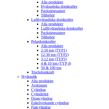
Alla produkter
Hydrauliska domkrafter
Packningssatser
Tillbehör
Lufthydrauliska domkrafter
Alla produkter
Lufthydrauliska domkrafter
Packningssatser
Tillbehör
Pelardomkrafter
Alla produkter
2-10 ton (TYP1)
12-30 ton (TYP2)
3-12 ton (TYP3)
4 & 10 ton (TYP 4)
50 & 100 ton
Truckdomkraft
Hydraulik
Alla produkter
Avdragare
Cylindrar
Cylinderkit
Dragcylindrar
Enkelverkande cylindrar
Flatcylindrar