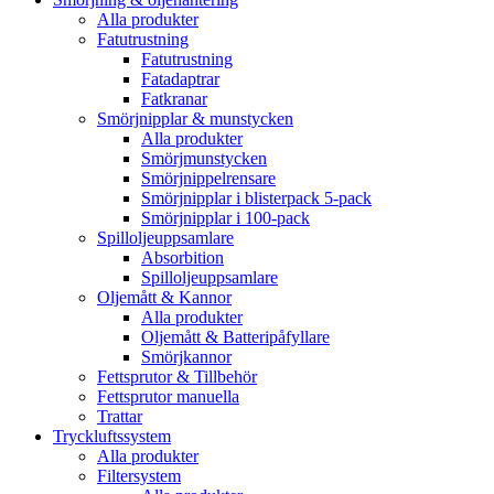
Alla produkter
Fatutrustning
Fatutrustning
Fatadaptrar
Fatkranar
Smörjnipplar & munstycken
Alla produkter
Smörjmunstycken
Smörjnippelrensare
Smörjnipplar i blisterpack 5-pack
Smörjnipplar i 100-pack
Spilloljeuppsamlare
Absorbition
Spilloljeuppsamlare
Oljemått & Kannor
Alla produkter
Oljemått & Batteripåfyllare
Smörjkannor
Fettsprutor & Tillbehör
Fettsprutor manuella
Trattar
Tryckluftssystem
Alla produkter
Filtersystem