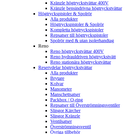
Kränzle högtryckstvättar 400V
Kränzle bensindrivna högtryckstvättar
Högtryckspistoler & Spolrör
Alla produkter
Högtryckspistoler & Spolrör
Kompletta högtryckspistoler
Repsatser till högtryckspistoler
Spolrör med & utan isolerhandtag
Reno
Reno högtryckstvättar 400V
Reno hydrauldriven högtryckstvätt
Reno stationära högtryckstvättar
Reservdelar högtryckstvättar
Alla produkter
Brytare
Kolvar
Manometer
Manschettsatser
Packbox / O-ring
Repsatser till Överströmningsventiler
Slingor Kärcher
Slingor Kränzle
Ventilsatser
Överströmningsventil
Övriga tillbehör