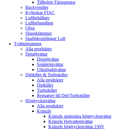
Tillbehör Färgsprutor
Backventiler
Kyltorkar FIAC
Luftbehållare
Luftbehandling
Oljor
Slangklämmor
Snabbkopplingar Luft
Tvättutrustning
Alla produkter
Detaljtvättar
Detaljtvättar
Smådelstvättar
Ultraljudstvättar
Dirtkiller & Turbokiller
Alla produkter
Dirtkiller
Turbokiller
Repsatser till Dirt/Turbokiller
Högtryckstvättar
Alla produkter
Kränzle
Kränzle stationära högtryckstvättar
Kränzle Hetvattentvättar
Kränzle högtryckstvättar 230V