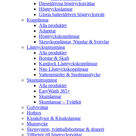
Dieseldrivna högtryckstvättar
Högtrycksslangar
Gloria batteridriven högtryckstvätt
Kopplingar
Alla produkter
Adaptrar
Högtryckskopplingar
Skruvkopplingar, Nipplar & Svirvlar
Lågtrycksutrustning
Alla produkter
Borstar & Skaft
Kamlock Lågtryckskopplingar
Nito Lågtryckskopplingar
Vattenpistoler & Spolmunstycke
Skumutrustning
Alla produkter
EasyWash 365+
Skumlansar
Skumlansar – Tvättkit
Golvtvättar
Hotbox
Kloakdysor & Kloakslangar
Munstycke
Skensystem, tvätthallsbommar & draperi
Tillbehör till högtryckstvättar