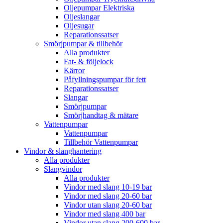
Oljepumpar Elektriska
Oljeslangar
Oljesugar
Reparationssatser
Smörjpumpar & tillbehör
Alla produkter
Fat- & följelock
Kärror
Påfyllningspumpar för fett
Reparationssatser
Slangar
Smörjpumpar
Smörjhandtag & mätare
Vattenpumpar
Vattenpumpar
Tillbehör Vattenpumpar
Vindor & slanghantering
Alla produkter
Slangvindor
Alla produkter
Vindor med slang 10-19 bar
Vindor med slang 20-60 bar
Vindor utan slang 20-60 bar
Vindor med slang 400 bar
Vindor utan slang 200-600 bar