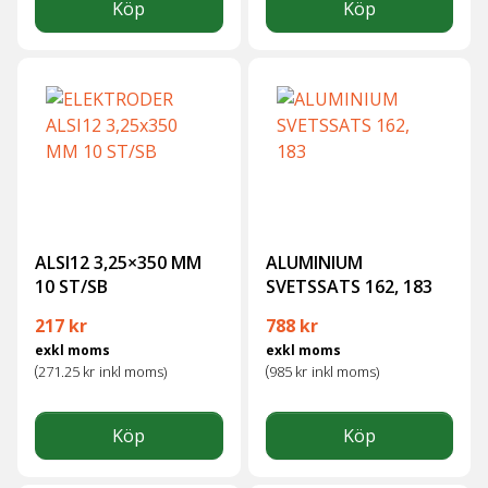
Köp
Köp
ALSI12 3,25×350 MM
ALUMINIUM
10 ST/SB
SVETSSATS 162, 183
217
kr
788
kr
exkl moms
exkl moms
(
(
271.25
kr
inkl moms)
985
kr
inkl moms)
Köp
Köp