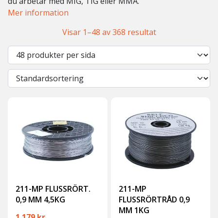
du arbetar med MIG, TIG eller MMA.
Mer information
Visar 1–48 av 368 resultat
211-MP FLUSSRÖRT.
211-MP
0,9 MM 4,5KG
FLUSSRÖRTRÅD 0,9
MM 1KG
1 179
kr