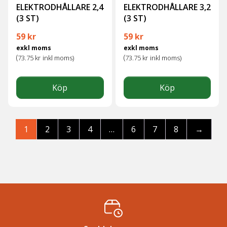
ELEKTRODHÅLLARE 2,4
ELEKTRODHÅLLARE 3,2
(3 ST)
(3 ST)
59
kr
59
kr
exkl moms
exkl moms
(
(
73.75
kr
inkl moms)
73.75
kr
inkl moms)
Köp
Köp
1
2
3
4
…
6
7
8
→