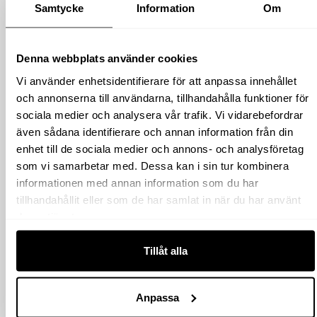
Samtycke
Information
Om
Denna webbplats använder cookies
Vi använder enhetsidentifierare för att anpassa innehållet
DIXIKOPPLING HANE
DIXIKOPPLING HANE
och annonserna till användarna, tillhandahålla funktioner för
10-25 MM
25-50 MM
sociala medier och analysera vår trafik. Vi vidarebefordrar
55
kr
98
kr
även sådana identifierare och annan information från din
exkl moms
exkl moms
enhet till de sociala medier och annons- och analysföretag
(
(
68.75
kr
inkl moms)
122.50
kr
inkl moms)
som vi samarbetar med. Dessa kan i sin tur kombinera
informationen med annan information som du har
tillhandahållit eller som de har samlat in när du har använt
Köp
Köp
deras tjänster.
Tillåt alla
Anpassa