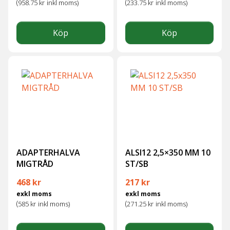
(
(
958.75
kr
inkl moms)
233.75
kr
inkl moms)
Köp
Köp
ADAPTERHALVA
ALSI12 2,5×350 MM 10
MIGTRÅD
ST/SB
468
kr
217
kr
exkl moms
exkl moms
(
(
585
kr
inkl moms)
271.25
kr
inkl moms)