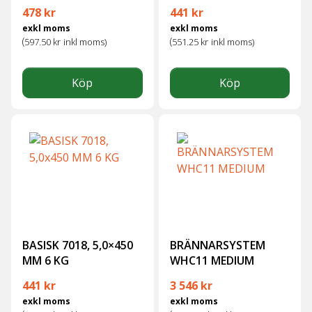
478
kr
441
kr
exkl moms
exkl moms
(
(
597.50
kr
inkl moms)
551.25
kr
inkl moms)
Köp
Köp
BASISK 7018, 5,0×450
BRÄNNARSYSTEM
MM 6 KG
WHC11 MEDIUM
441
kr
3 546
kr
exkl moms
exkl moms