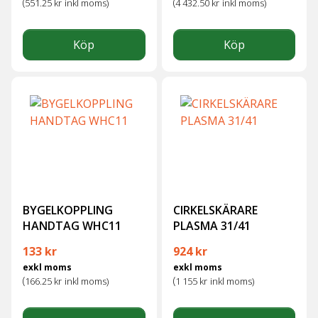
(
(
551.25
kr
inkl moms)
4 432.50
kr
inkl moms)
Köp
Köp
BYGELKOPPLING
CIRKELSKÄRARE
HANDTAG WHC11
PLASMA 31/41
133
kr
924
kr
exkl moms
exkl moms
(
(
166.25
kr
inkl moms)
1 155
kr
inkl moms)