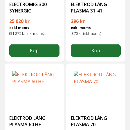
ELECTROMIG 300
ELEKTROD LÅNG
SYNERGIC
PLASMA 31-41
Det ursprungliga priset var: 36 174 kr.
Det nuvarande priset är: 25 020 kr.
25 020
kr
296
kr
exkl moms
exkl moms
(
(
31 275
kr
inkl moms)
370
kr
inkl moms)
Köp
Köp
ELEKTROD LÅNG
ELEKTROD LÅNG
PLASMA 60 HF
PLASMA 70