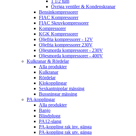
1 1/2 tum
Övriga ventiler & Kondenskranar
Bensinkompressorer
FIAC Kompressorer
FIAC Skruvkompressorer
Kompressorer
KGK Kompressorer
Oljefria kompressorer - 12V
Oljefria kompressorer 230V
Oljesmorda kompressorer - 230V
Oljesmorda kompressorer - 400V
Kulkranar & Rördelar
Alla produkter
Kulkranar
Rördelar
Klokopplingar
Sexkantnipplar mässing
Bussningar mässing
PA-kopplingar
Alla produkter
Banjo
Blindplugg
PA12-slang
PA-koppling rak inv. gänga
PA-koppling rak utv. gänga