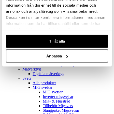
Filter
Golv- & Kombinationsmunstycke
information från din enhet till de sociala medier och
Munstycke
annons- och analysföretag som vi samarbetar med.
Motor
Dessa kan i sin tur kombinera informationen med annan
Reservdelar dammsugare
Rör & handtag
information som du har tillhandahållit eller som de har
Städset komplett
samlat in när du har använt deras tjänster.
Skarvdon
Tillbehör Ventos
Tillåt alla
Uppsamlingspåsar
Elverk
Alla produkter
Elverk
Anpassa
Tillbehör Geko Elverk
Tillbehör Honda ljuddämpade elverk
Mätverktyg
Digitala mätverktyg
Svets
Alla produkter
MIG svetsar
MIG svetsar
Inverter migsvetsar
Mig- & Flusstråd
Tillbehör Migsvets
Slangpaket Migsvetsar