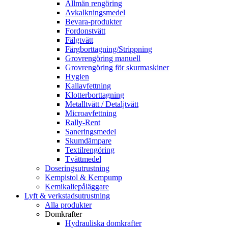
Allmän rengöring
Avkalkningsmedel
Bevara-produkter
Fordonstvätt
Fälgtvätt
Färgborttagning/Strippning
Grovrengöring manuell
Grovrengöring för skurmaskiner
Hygien
Kallavfettning
Klotterborttagning
Metalltvätt / Detaljtvätt
Microavfettning
Rally-Rent
Saneringsmedel
Skumdämpare
Textilrengöring
Tvättmedel
Doseringsutrustning
Kempistol & Kempump
Kemikaliepåläggare
Lyft & verkstadsutrustning
Alla produkter
Domkrafter
Hydrauliska domkrafter