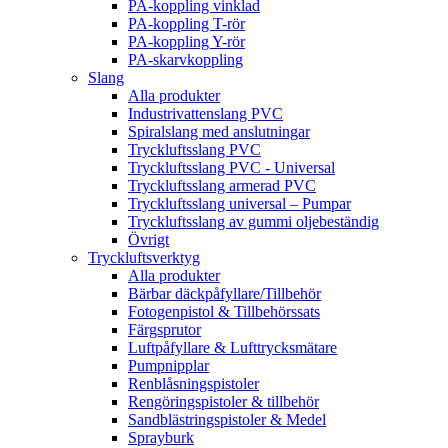
PA-koppling vinklad
PA-koppling T-rör
PA-koppling Y-rör
PA-skarvkoppling
Slang
Alla produkter
Industrivattenslang PVC
Spiralslang med anslutningar
Tryckluftsslang PVC
Tryckluftsslang PVC - Universal
Tryckluftsslang armerad PVC
Tryckluftsslang universal – Pumpar
Tryckluftsslang av gummi oljebeständig
Övrigt
Tryckluftsverktyg
Alla produkter
Bärbar däckpåfyllare/Tillbehör
Fotogenpistol & Tillbehörssats
Färgsprutor
Luftpåfyllare & Lufttrycksmätare
Pumpnipplar
Renblåsningspistoler
Rengöringspistoler & tillbehör
Sandblästringspistoler & Medel
Sprayburk