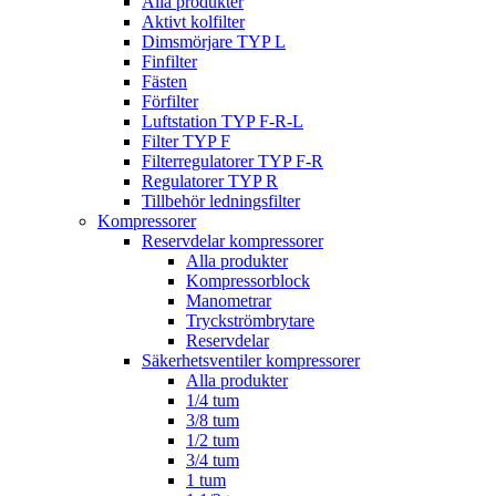
Alla produkter
Aktivt kolfilter
Dimsmörjare TYP L
Finfilter
Fästen
Förfilter
Luftstation TYP F-R-L
Filter TYP F
Filterregulatorer TYP F-R
Regulatorer TYP R
Tillbehör ledningsfilter
Kompressorer
Reservdelar kompressorer
Alla produkter
Kompressorblock
Manometrar
Tryckströmbrytare
Reservdelar
Säkerhetsventiler kompressorer
Alla produkter
1/4 tum
3/8 tum
1/2 tum
3/4 tum
1 tum