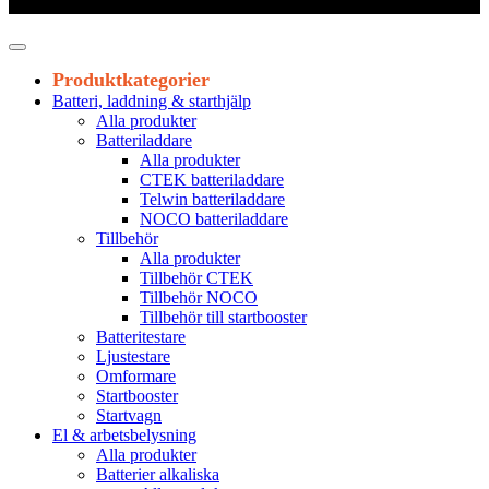
Leveranstid 1-3 arbetsdagar
Produktkategorier
Batteri, laddning & starthjälp
Alla produkter
Batteriladdare
Alla produkter
CTEK batteriladdare
Telwin batteriladdare
NOCO batteriladdare
Tillbehör
Alla produkter
Tillbehör CTEK
Tillbehör NOCO
Tillbehör till startbooster
Batteritestare
Ljustestare
Omformare
Startbooster
Startvagn
El & arbetsbelysning
Alla produkter
Batterier alkaliska