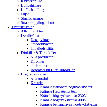
Kyltorkar FIAC
Luftbehållare
Luftbehandling
Oljor
Slangklämmor
Snabbkopplingar Luft
Tvättutrustning
Alla produkter
Detaljtvättar
Detaljtvättar
Smådelstvättar
Ultraljudstvättar
Dirtkiller & Turbokiller
Alla produkter
Dirtkiller
Turbokiller
Repsatser till Dirt/Turbokiller
Högtryckstvättar
Alla produkter
Kränzle
Kränzle stationära högtryckstvättar
Kränzle Hetvattentvättar
Kränzle högtryckstvättar 230V
Kränzle högtryckstvättar 400V
Kränzle bensindrivna högtryckstvättar