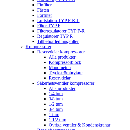
Finfilter
Fästen
Förfilter
Luftstation TYP F-R-L
Filter TYP F
Filterregulatorer TYP F-R
Regulatorer TYP R
Tillbehör ledningsfilter
Kompressorer
Reservdelar kompressorer
Alla produkter
Kompressorblock
Manometrar
Tryckströmbrytare
Reservdelar
Säkerhetsventiler kompressorer
Alla produkter
1/4 tum
3/8 tum
1/2 tum
3/4 tum
1 tum
1 1/2 tum
Övriga ventiler & Kondenskranar