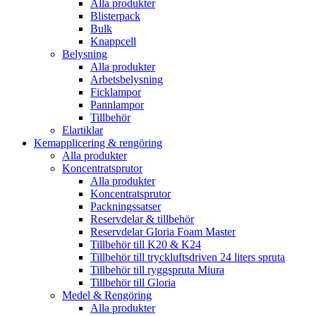
Alla produkter
Blisterpack
Bulk
Knappcell
Belysning
Alla produkter
Arbetsbelysning
Ficklampor
Pannlampor
Tillbehör
Elartiklar
Kemapplicering & rengöring
Alla produkter
Koncentratsprutor
Alla produkter
Koncentratsprutor
Packningssatser
Reservdelar & tillbehör
Reservdelar Gloria Foam Master
Tillbehör till K20 & K24
Tillbehör till tryckluftsdriven 24 liters spruta
Tillbehör till ryggspruta Miura
Tillbehör till Gloria
Medel & Rengöring
Alla produkter