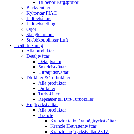
Tillbehör Färgsprutor
Backventiler
Kyltorkar FIAC
Luftbehållare
Luftbehandling
Oljor
Slangklämmor
Snabbkopplingar Luft
Tvättutrustning
Alla produkter
Detaljtvättar
Detaljtvättar
Smådelstvättar
Ultraljudstvättar
Dirtkiller & Turbokiller
Alla produkter
Dirtkiller
Turbokiller
Repsatser till Dirt/Turbokiller
Högtryckstvättar
Alla produkter
Kränzle
Kränzle stationära högtryckstvättar
Kränzle Hetvattentvättar
Kränzle högtryckstvättar 230V