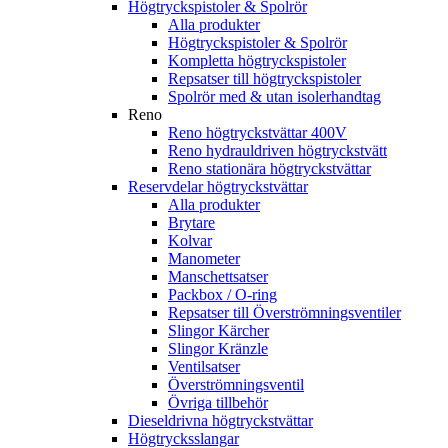
Högtryckspistoler & Spolrör
Alla produkter
Högtryckspistoler & Spolrör
Kompletta högtryckspistoler
Repsatser till högtryckspistoler
Spolrör med & utan isolerhandtag
Reno
Reno högtryckstvättar 400V
Reno hydrauldriven högtryckstvätt
Reno stationära högtryckstvättar
Reservdelar högtryckstvättar
Alla produkter
Brytare
Kolvar
Manometer
Manschettsatser
Packbox / O-ring
Repsatser till Överströmningsventiler
Slingor Kärcher
Slingor Kränzle
Ventilsatser
Överströmningsventil
Övriga tillbehör
Dieseldrivna högtryckstvättar
Högtrycksslangar