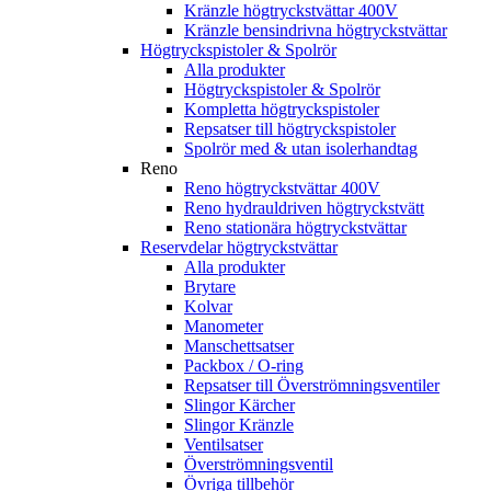
Kränzle högtryckstvättar 400V
Kränzle bensindrivna högtryckstvättar
Högtryckspistoler & Spolrör
Alla produkter
Högtryckspistoler & Spolrör
Kompletta högtryckspistoler
Repsatser till högtryckspistoler
Spolrör med & utan isolerhandtag
Reno
Reno högtryckstvättar 400V
Reno hydrauldriven högtryckstvätt
Reno stationära högtryckstvättar
Reservdelar högtryckstvättar
Alla produkter
Brytare
Kolvar
Manometer
Manschettsatser
Packbox / O-ring
Repsatser till Överströmningsventiler
Slingor Kärcher
Slingor Kränzle
Ventilsatser
Överströmningsventil
Övriga tillbehör