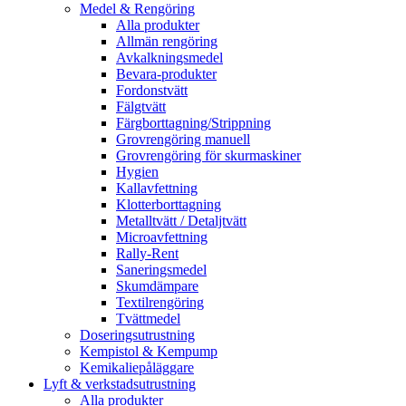
Medel & Rengöring
Alla produkter
Allmän rengöring
Avkalkningsmedel
Bevara-produkter
Fordonstvätt
Fälgtvätt
Färgborttagning/Strippning
Grovrengöring manuell
Grovrengöring för skurmaskiner
Hygien
Kallavfettning
Klotterborttagning
Metalltvätt / Detaljtvätt
Microavfettning
Rally-Rent
Saneringsmedel
Skumdämpare
Textilrengöring
Tvättmedel
Doseringsutrustning
Kempistol & Kempump
Kemikaliepåläggare
Lyft & verkstadsutrustning
Alla produkter