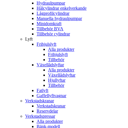
Hydraulpumpar
Hålcylindrar enkelverkande
Lågprofilcylindrar
Manuella hydraulpumpar
Minidomkraft
Tillbehör BVA
Tillbehör cylindrar
Lyft
Frihjulslyft
Alla produkter
Frihjulslyft
Tillbehör
Växellådslyftar
Alla produkter
Växellådslyftar
Hjullyftar
Tillbehör
Fatlyft
Gaffellyftvagnar
Verkstadskranar
Verkstadskranar
Reservdelar
Verkstadspressar
Alla produkter
Bänk-modell