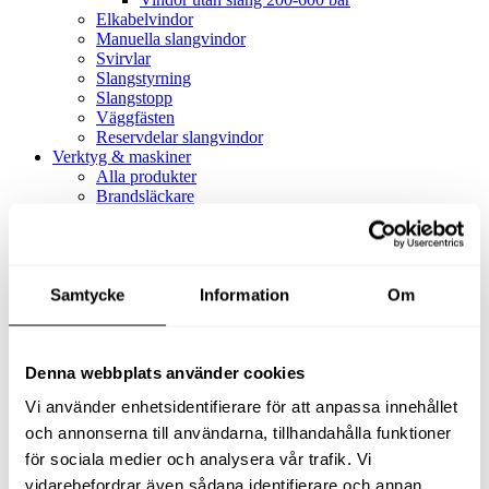
Elkabelvindor
Manuella slangvindor
Svirvlar
Slangstyrning
Slangstopp
Väggfästen
Reservdelar slangvindor
Verktyg & maskiner
Alla produkter
Brandsläckare
Alla produkter
Brandsläckare
Tillbehör brandsläckare
Dammsugare
Samtycke
Alla produkter
Information
Om
Slang & Tillbehör
Slang metervara
Slang komplett
Denna webbplats använder cookies
Slangfäste
Textil- & Våtdammsugare
Vi använder enhetsidentifierare för att anpassa innehållet
Textil- & Våtdammsugare
Tillbehör Textil- & våtdammsugare
och annonserna till användarna, tillhandahålla funktioner
Adaptrar
för sociala medier och analysera vår trafik. Vi
Dammsugare
vidarebefordrar även sådana identifierare och annan