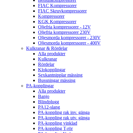
Bensinkompressorer
FIAC Kompressorer
FIAC Skruvkompressorer
Kompressorer
KGK Kompressorer
Oljefria kompressorer - 12V
Oljefria kompressorer 230V
Oljesmorda kompressorer - 230V
Oljesmorda kompressorer - 400V
Kulkranar & Rördelar
Alla produkter
Kulkranar
Rördelar
Klokopplingar
Sexkantnipplar mässing
Bussningar mässing
PA-kopplingar
Alla produkter
Banjo
Blindplugg
PA12-slang
PA-koppling rak inv. gänga
PA-koppling rak utv. gänga
PA-koppling vinklad
PA-koppling T-rör