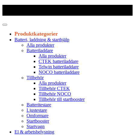
Frakt 179 kr
|
Fraktfritt från 1800 kr exkl. moms
|
Leveranstid 1-3
arbetsdagar
Produktkategorier
Batteri, laddning & starthjälp
Alla produkter
Batteriladdare
Alla produkter
CTEK batteriladdare
Telwin batteriladdare
NOCO batteriladdare
Tillbehör
Alla produkter
Tillbehör CTEK
Tillbehör NOCO
Tillbehör till startbooster
Batteritestare
Ljustestare
Omformare
Startbooster
Startvagn
El & arbetsbelysning