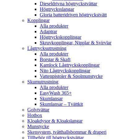
Dieseldrivna högtryckstvättar
Högtrycksslangar
Gloria batteridriven högtryckstvätt
Kopplingar
Alla produkter
Adaptrar
Högtryckskopplingar
Skruvkopplingar, Nipplar & Svirvlar
Lågtrycksutrustning
Alla produkter
Borstar & Skaft
Kamlock Lågtryckskopplingar
Nito Lågtryckskopplingar
Vattenpistoler & Spolmunstycke
Skumutrustning
Alla produkter
EasyWash 365+
Skumlansar
Skumlansar – Tvättkit
Golvtvättar
Hotbox
Kloakdysor & Kloakslangar
Munstycke
Skensystem, tvätthallsbommar & draperi
Tillbehör till högtryckstvättar