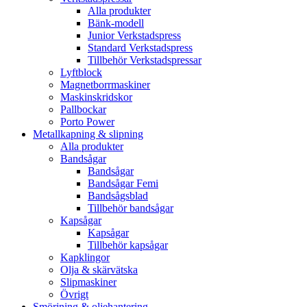
Alla produkter
Bänk-modell
Junior Verkstadspress
Standard Verkstadspress
Tillbehör Verkstadspressar
Lyftblock
Magnetborrmaskiner
Maskinskridskor
Pallbockar
Porto Power
Metallkapning & slipning
Alla produkter
Bandsågar
Bandsågar
Bandsågar Femi
Bandsågsblad
Tillbehör bandsågar
Kapsågar
Kapsågar
Tillbehör kapsågar
Kapklingor
Olja & skärvätska
Slipmaskiner
Övrigt
Smörjning & oljehantering