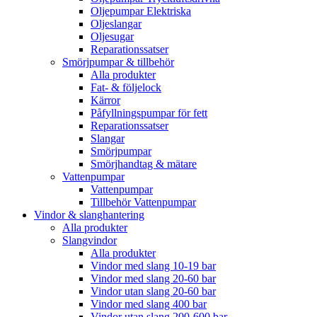
Oljepumpar Elektriska
Oljeslangar
Oljesugar
Reparationssatser
Smörjpumpar & tillbehör
Alla produkter
Fat- & följelock
Kärror
Påfyllningspumpar för fett
Reparationssatser
Slangar
Smörjpumpar
Smörjhandtag & mätare
Vattenpumpar
Vattenpumpar
Tillbehör Vattenpumpar
Vindor & slanghantering
Alla produkter
Slangvindor
Alla produkter
Vindor med slang 10-19 bar
Vindor med slang 20-60 bar
Vindor utan slang 20-60 bar
Vindor med slang 400 bar
Vindor utan slang 200-600 bar