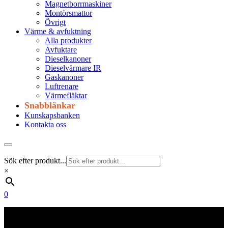
Magnetborrmaskiner
Montörsmattor
Övrigt
Värme & avfuktning
Alla produkter
Avfuktare
Dieselkanoner
Dieselvärmare IR
Gaskanoner
Luftrenare
Värmefläktar
Snabblänkar
Kunskapsbanken
Kontakta oss
Sök efter produkt...
×
0
Frakt 179 kr
Fraktfritt från 1800 kr exkl. moms