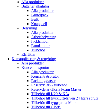
Alla produkter
Batterier alkaliska
Alla produkter
Blisterpack
Bulk
Knappcell
Belysning
Alla produkter
Arbetsbelysning
Ficklampor
Pannlampor
Tillbehör
Elartiklar
Kemapplicering & rengöring
Alla produkter
Koncentratsprutor
Alla produkter
Koncentratsprutor
Packningssatser
Reservdelar & tillbehör
Reservdelar Gloria Foam Master
Tillbehör till K20 & K24
Tillbehör till tryckluftsdriven 24 liters spruta
Tillbehör till ryggspruta Miura
Tillbehör till Gloria