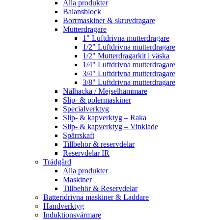
Alla produkter
Balansblock
Borrmaskiner & skruvdragare
Mutterdragare
1" Luftdrivna mutterdragare
1/2" Luftdrivna mutterdragare
1/2" Mutterdragarkit i väska
1/4" Luftdrivna mutterdragare
3/4" Luftdrivna mutterdragare
3/8" Luftdrivna mutterdragare
Nålhacka / Mejselhammare
Slip- & polermaskiner
Specialverktyg
Slip- & kapverktyg – Raka
Slip- & kapverktyg – Vinklade
Spärrskaft
Tillbehör & reservdelar
Reservdelar IR
Trädgård
Alla produkter
Maskiner
Tillbehör & Reservdelar
Batteridrivna maskiner & Laddare
Handverktyg
Induktionsvärmare