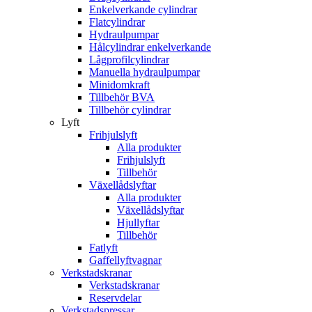
Enkelverkande cylindrar
Flatcylindrar
Hydraulpumpar
Hålcylindrar enkelverkande
Lågprofilcylindrar
Manuella hydraulpumpar
Minidomkraft
Tillbehör BVA
Tillbehör cylindrar
Lyft
Frihjulslyft
Alla produkter
Frihjulslyft
Tillbehör
Växellådslyftar
Alla produkter
Växellådslyftar
Hjullyftar
Tillbehör
Fatlyft
Gaffellyftvagnar
Verkstadskranar
Verkstadskranar
Reservdelar
Verkstadspressar