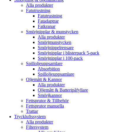
Alla produkter
Fatutrustning
Fatutrustning
Fatadaptrar
Fatkranar
Smörjnipplar & munstycken
Alla produkter
Smörjmunstycken
Smörjnippelrensare
Smörjnipplar i blisterpack 5-pack
Smörjnipplar i 100-pack
Spilloljeuppsamlare
Absorbition
Spilloljeuppsamlare
Oljemått & Kannor
Alla produkter
Oljemått & Batteripåfyllare
Smörjkannor
Fettsprutor & Tillbehör
Fettsprutor manuella
Trattar
Tryckluftssystem
Alla produkter
Filtersystem