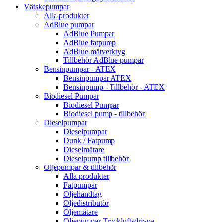
Vätskepumpar
Alla produkter
AdBlue pumpar
AdBlue Pumpar
AdBlue fatpump
AdBlue mätverktyg
Tillbehör AdBlue pumpar
Bensinpumpar - ATEX
Bensinpumpar ATEX
Bensinpump - Tillbehör - ATEX
Biodiesel Pumpar
Biodiesel Pumpar
Biodiesel pump - tillbehör
Dieselpumpar
Dieselpumpar
Dunk / Fatpump
Dieselmätare
Dieselpump tillbehör
Oljepumpar & tillbehör
Alla produkter
Fatpumpar
Oljehandtag
Oljedistributör
Oljemätare
Oljepumpar Tryckluftsdrivna