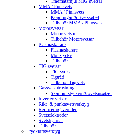
Trådmatarhjul MIG-svetsar
MMA / Pinnsvets
MMA / Pinnsvets
Kopplingar & Svetskabel
Tillbehör MMA / Pinnsvets
Motorsvetsar
Motorsvetsar
Tillbehör Motorsvetsar
Plasmaskärare
Plasmaskärare
Munstycke
Tillbehör
TIG svetsar
TIG svetsar
Tigtråd
Tillbehör Tigsvets
Gassvetsutrustning
Skärmunstycken & svetsinsatser
Invertersvetsar
Rikt- & punktsvetsverktyg
Reduceringsventiler
Svetselektroder
Svetshjälmar
Tillbehör
Tryckluftsverktyg