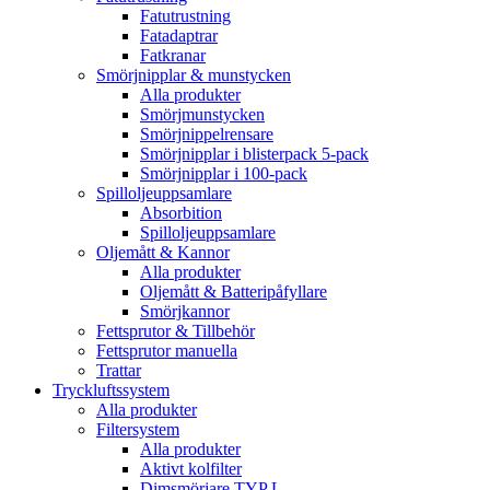
Fatutrustning
Fatadaptrar
Fatkranar
Smörjnipplar & munstycken
Alla produkter
Smörjmunstycken
Smörjnippelrensare
Smörjnipplar i blisterpack 5-pack
Smörjnipplar i 100-pack
Spilloljeuppsamlare
Absorbition
Spilloljeuppsamlare
Oljemått & Kannor
Alla produkter
Oljemått & Batteripåfyllare
Smörjkannor
Fettsprutor & Tillbehör
Fettsprutor manuella
Trattar
Tryckluftssystem
Alla produkter
Filtersystem
Alla produkter
Aktivt kolfilter
Dimsmörjare TYP L