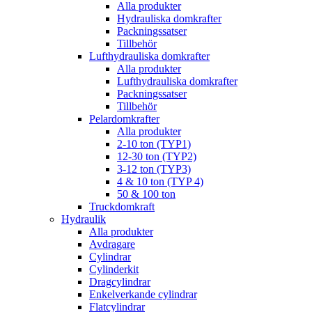
Alla produkter
Hydrauliska domkrafter
Packningssatser
Tillbehör
Lufthydrauliska domkrafter
Alla produkter
Lufthydrauliska domkrafter
Packningssatser
Tillbehör
Pelardomkrafter
Alla produkter
2-10 ton (TYP1)
12-30 ton (TYP2)
3-12 ton (TYP3)
4 & 10 ton (TYP 4)
50 & 100 ton
Truckdomkraft
Hydraulik
Alla produkter
Avdragare
Cylindrar
Cylinderkit
Dragcylindrar
Enkelverkande cylindrar
Flatcylindrar