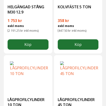
HELGÄNGAD STÅNG
KOLVFÄSTE 5 TON
M30 12.9
1 753
kr
358
kr
exkl moms
exkl moms
(
(
2 191.25
kr
inkl moms)
447.50
kr
inkl moms)
Köp
Köp
LÅGPROFILCYLINDER
LÅGPROFILCYLINDER
10 TON
45 TON