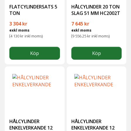
FLATCYLINDERSATS 5
HÅLCYLINDER 20 TON
TON
SLAG 51 MM HC2002T
Det ursprungliga priset var: 
Det nuvarande priset
3 304
kr
7 645
kr
exkl moms
exkl moms
(
(
4 130
kr
inkl moms)
9 556.25
kr
inkl moms)
Köp
Köp
HÅLCYLINDER
HÅLCYLINDER
ENKELVERKANDE 12
ENKELVERKANDE 12