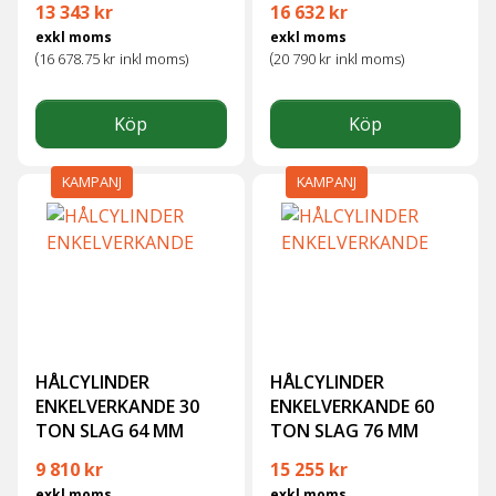
13 343
kr
16 632
kr
exkl moms
exkl moms
(
(
16 678.75
kr
inkl moms)
20 790
kr
inkl moms)
Köp
Köp
KAMPANJ
KAMPANJ
HÅLCYLINDER
HÅLCYLINDER
ENKELVERKANDE 30
ENKELVERKANDE 60
TON SLAG 64 MM
TON SLAG 76 MM
Det ursprungliga priset var: 11 558 kr.
Det nuvarande priset är: 9 810 kr.
Det ursprungliga priset var: 
Det nuvarande prise
9 810
kr
15 255
kr
exkl moms
exkl moms