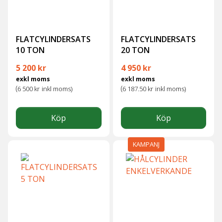
FLATCYLINDERSATS
FLATCYLINDERSATS
10 TON
20 TON
Det ursprungliga priset var: 
Det nuvarande priset
5 200
kr
4 950
kr
exkl moms
exkl moms
(
(
6 500
kr
inkl moms)
6 187.50
kr
inkl moms)
Köp
Köp
KAMPANJ