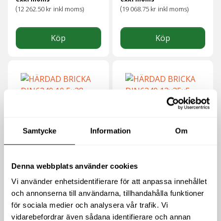
(
(
12 262.50
kr
inkl moms)
19 068.75
kr
inkl moms)
Köp
Köp
Samtycke
Information
Om
HÄRDAD BRICKA
HÄRDAD BRICKA
DIN6340 10,5×28
DIN6340 13x35x5
Denna webbplats använder cookies
9
kr
11
kr
Vi använder enhetsidentifierare för att anpassa innehållet
exkl moms
exkl moms
och annonserna till användarna, tillhandahålla funktioner
(
(
11.25
kr
inkl moms)
13.75
kr
inkl moms)
för sociala medier och analysera vår trafik. Vi
vidarebefordrar även sådana identifierare och annan