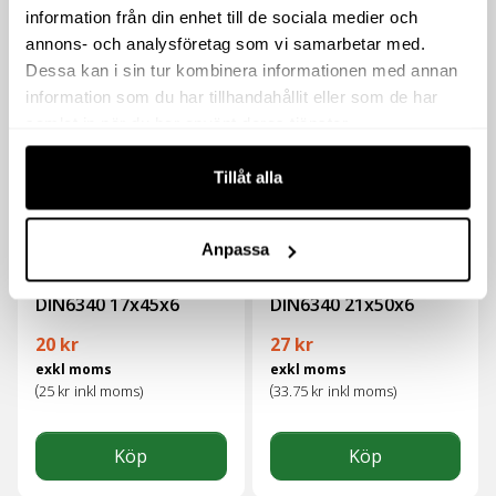
information från din enhet till de sociala medier och
Köp
Köp
annons- och analysföretag som vi samarbetar med.
Dessa kan i sin tur kombinera informationen med annan
information som du har tillhandahållit eller som de har
samlat in när du har använt deras tjänster.
Tillåt alla
Anpassa
HÄRDAD BRICKA
HÄRDAD BRICKA
DIN6340 17x45x6
DIN6340 21x50x6
20
kr
27
kr
exkl moms
exkl moms
(
(
25
kr
inkl moms)
33.75
kr
inkl moms)
Köp
Köp