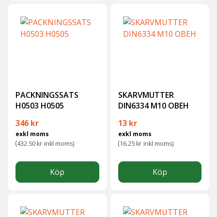
PACKNINGSSATS
SKARVMUTTER
H0503 H0505
DIN6334 M10 OBEH
346
kr
13
kr
exkl moms
exkl moms
(
(
432.50
kr
inkl moms)
16.25
kr
inkl moms)
Köp
Köp