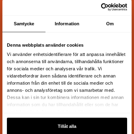
Snabb leverans
Samtycke
Information
Om
1–3 arbetsdagar
Denna webbplats använder cookies
Vi använder enhetsidentifierare för att anpassa innehållet
Kunnig kundservice
och annonserna till användarna, tillhandahålla funktioner
för sociala medier och analysera vår trafik. Vi
Vi hjälper dig att hitta rätt
vidarebefordrar även sådana identifierare och annan
information från din enhet till de sociala medier och
annons- och analysföretag som vi samarbetar med.
För företag och privatpersoner
Dessa kan i sin tur kombinera informationen med annan
information som du har tillhandahållit eller som de har
Flexibla köpalternativ
samlat in när du har använt deras tjänster.
Tillåt alla
Trygg och säker handel