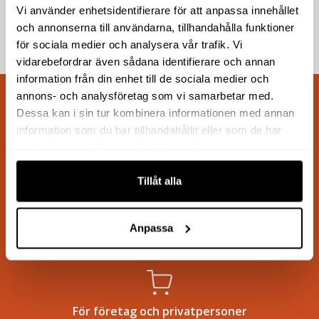
Vi använder enhetsidentifierare för att anpassa innehållet
och annonserna till användarna, tillhandahålla funktioner
Köp
Köp
för sociala medier och analysera vår trafik. Vi
vidarebefordrar även sådana identifierare och annan
information från din enhet till de sociala medier och
annons- och analysföretag som vi samarbetar med.
Dessa kan i sin tur kombinera informationen med annan
information som du har tillhandahållit eller som de har
Snabb leverans
samlat in när du har använt deras tjänster.
1–3 arbetsdagar
Tillåt alla
Kunnig kundservice
Anpassa
Vi hjälper dig att hitta rätt
För företag och privatpersoner