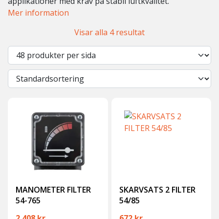
applikationer med krav på stabil luftkvalitet.
Mer information
Visar alla 4 resultat
MANOMETER FILTER
SKARVSATS 2 FILTER
54-765
54/85
2 408
kr
672
kr