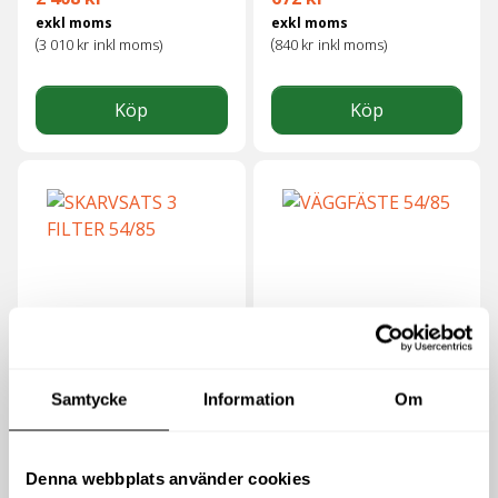
exkl moms
exkl moms
(
(
3 010
kr
inkl moms)
840
kr
inkl moms)
Köp
Köp
SKARVSATS 3 FILTER
VÄGGFÄSTE 54/85
54/85
Samtycke
Information
Om
824
kr
800
kr
exkl moms
exkl moms
Denna webbplats använder cookies
(
(
1 030
kr
inkl moms)
1 000
kr
inkl moms)