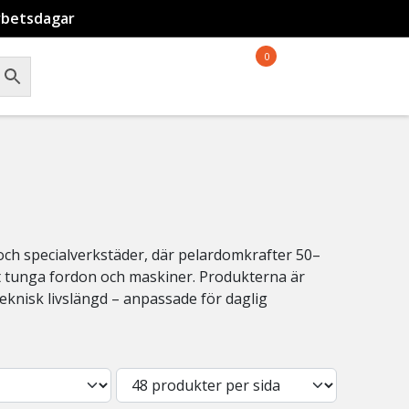
rbetsdagar
0
i och specialverkstäder, där pelardomkrafter 50–
mt tunga fordon och maskiner. Produkterna är
eknisk livslängd – anpassade för daglig