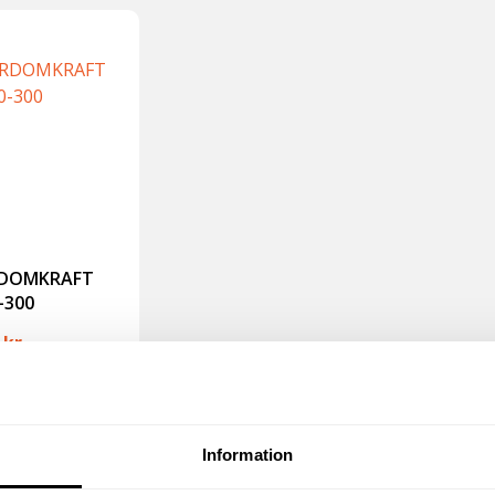
RDOMKRAFT
-300
5
kr
oms
75
kr
inkl moms)
Köp
Information