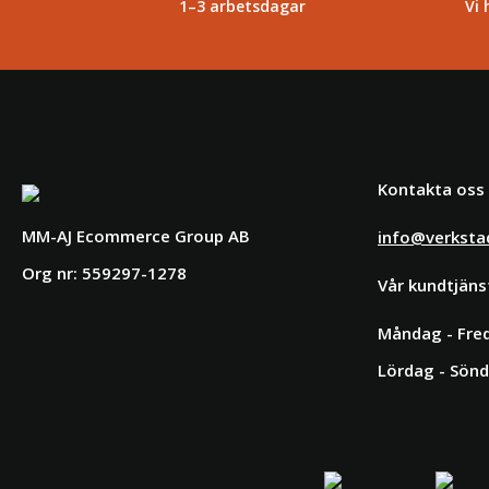
1–3 arbetsdagar
Vi 
Kontakta oss
MM-AJ Ecommerce Group AB
info@verksta
Org nr: 559297-1278
Vår kundtjäns
Måndag - Fred
Lördag - Sönd