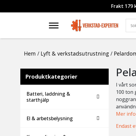
Frakt 179 
Hem
/
Lyft & verkstadsutrustning
/
Pelardom
Pel
Produktkategorier
I vårt s
100 ton 
Batteri, laddning &
noggrant
starthjälp
användni
Mer inf
El & arbetsbelysning
Endast e