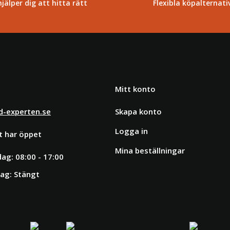
hjälper dig att hitta rätt
Flexibla köpalternati
Mitt konto
d-experten.se
Skapa konto
Logga in
t har öppet
Mina beställningar
ag: 08:00 - 17:00
ag: Stängt