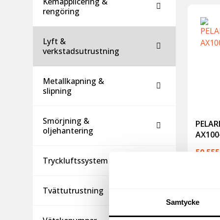
Kemapplicering &
rengöring
Lyft &
verkstadsutrustning
Metallkapning &
slipning
Smörjning &
PELA
oljehantering
AX100
50 55
Tryckluftssystem
exkl m
(
63 193.
Tvättutrustning
Samtycke