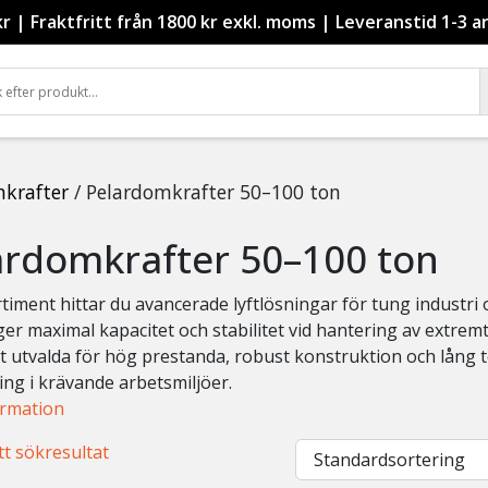
kr
|
Fraktfritt från 1800 kr exkl. moms
|
Leveranstid 1-3 a
krafter
/ Pelardomkrafter 50–100 ton
ardomkrafter 50–100 ton
ortiment hittar du avancerade lyftlösningar för tung industr
ger maximal kapacitet och stabilitet vid hantering av extre
 utvalda för hög prestanda, robust konstruktion och lång t
ng i krävande arbetsmiljöer.
ormation
tt sökresultat