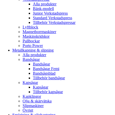
Alla produkter
Bänk-modell
Junior Verkstadspress
Standard Verkstadspress
Tillbehör Verkstadspressar
Lyftblock
Magnetborrmaskiner
Maskinskridskor
Pallbockar
Porto Power
Metallkapning & slipning
Alla produkter
Bandsågar
Bandsågar
Bandsågar Femi
Bandsågsblad
Tillbehör bandsågar
Kapsågar
Kapsågar
Tillbehör kapsågar
Kapklingor
Olja & skärvätska
Slipmaskiner
Övrigt
Smörjning & oljehantering