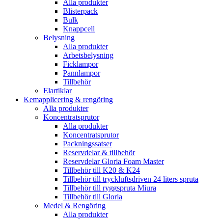
Alla produkter
Blisterpack
Bulk
Knappcell
Belysning
Alla produkter
Arbetsbelysning
Ficklampor
Pannlampor
Tillbehör
Elartiklar
Kemapplicering & rengöring
Alla produkter
Koncentratsprutor
Alla produkter
Koncentratsprutor
Packningssatser
Reservdelar & tillbehör
Reservdelar Gloria Foam Master
Tillbehör till K20 & K24
Tillbehör till tryckluftsdriven 24 liters spruta
Tillbehör till ryggspruta Miura
Tillbehör till Gloria
Medel & Rengöring
Alla produkter