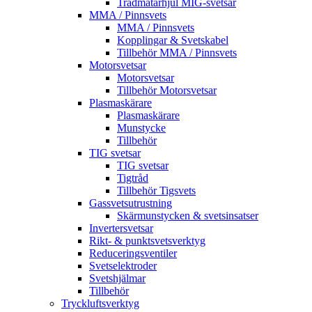
Trådmatarhjul MIG-svetsar
MMA / Pinnsvets
MMA / Pinnsvets
Kopplingar & Svetskabel
Tillbehör MMA / Pinnsvets
Motorsvetsar
Motorsvetsar
Tillbehör Motorsvetsar
Plasmaskärare
Plasmaskärare
Munstycke
Tillbehör
TIG svetsar
TIG svetsar
Tigtråd
Tillbehör Tigsvets
Gassvetsutrustning
Skärmunstycken & svetsinsatser
Invertersvetsar
Rikt- & punktsvetsverktyg
Reduceringsventiler
Svetselektroder
Svetshjälmar
Tillbehör
Tryckluftsverktyg