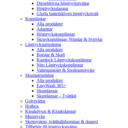
Dieseldrivna högtryckstvättar
Högtrycksslangar
Gloria batteridriven högtryckstvätt
Kopplingar
Alla produkter
Adaptrar
Högtryckskopplingar
Skruvkopplingar, Nipplar & Svirvlar
Lågtrycksutrustning
Alla produkter
Borstar & Skaft
Kamlock Lågtryckskopplingar
Nito Lågtryckskopplingar
Vattenpistoler & Spolmunstycke
Skumutrustning
Alla produkter
EasyWash 365+
Skumlansar
Skumlansar – Tvättkit
Golvtvättar
Hotbox
Kloakdysor & Kloakslangar
Munstycke
Skensystem, tvätthallsbommar & draperi
Tillbehör till högtryckstvättar