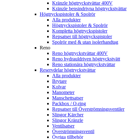
Kränzle högtryckstvättar 400V
Kränzle bensindrivna högtryckstvättar
Högtryckspistoler & Spolrör
Alla produkter
Högtryckspistoler & Spolrör
Kompletta högtryckspistoler
Repsatser till högtryckspistoler
Spolrör med & utan isolerhandtag
Reno
Reno högtryckstvättar 400V
Reno hydrauldriven högtryckstvätt
Reno stationära högtryckstvättar
Reservdelar högtryckstvättar
Alla produkter
Brytare
Kolvar
Manometer
Manschettsatser
Packbox / O-ring
Repsatser till Överströmningsventiler
Slingor Kärcher
Slingor Kränzle
Ventilsatser
Överströmningsventil
Övriga tillbehör