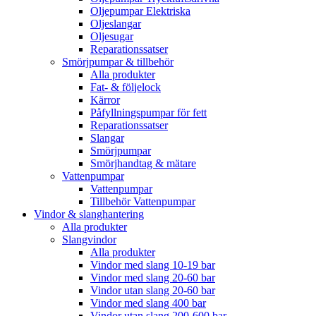
Oljepumpar Elektriska
Oljeslangar
Oljesugar
Reparationssatser
Smörjpumpar & tillbehör
Alla produkter
Fat- & följelock
Kärror
Påfyllningspumpar för fett
Reparationssatser
Slangar
Smörjpumpar
Smörjhandtag & mätare
Vattenpumpar
Vattenpumpar
Tillbehör Vattenpumpar
Vindor & slanghantering
Alla produkter
Slangvindor
Alla produkter
Vindor med slang 10-19 bar
Vindor med slang 20-60 bar
Vindor utan slang 20-60 bar
Vindor med slang 400 bar
Vindor utan slang 200-600 bar