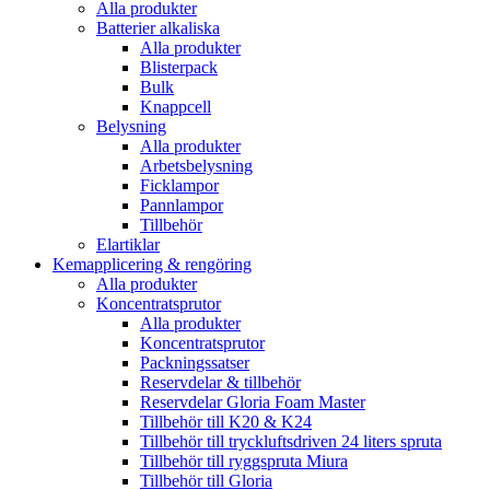
Alla produkter
Batterier alkaliska
Alla produkter
Blisterpack
Bulk
Knappcell
Belysning
Alla produkter
Arbetsbelysning
Ficklampor
Pannlampor
Tillbehör
Elartiklar
Kemapplicering & rengöring
Alla produkter
Koncentratsprutor
Alla produkter
Koncentratsprutor
Packningssatser
Reservdelar & tillbehör
Reservdelar Gloria Foam Master
Tillbehör till K20 & K24
Tillbehör till tryckluftsdriven 24 liters spruta
Tillbehör till ryggspruta Miura
Tillbehör till Gloria