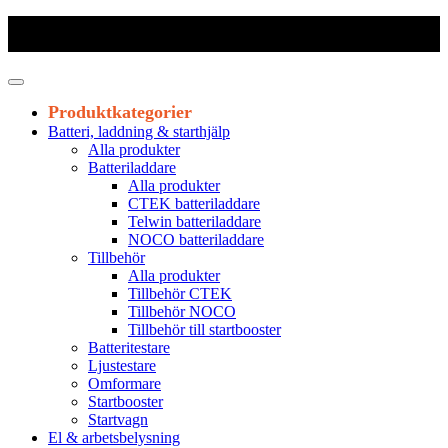
Frakt 179 kr
|
Fraktfritt från 1800 kr exkl. moms
|
Leveranstid 1-3
arbetsdagar
Produktkategorier
Batteri, laddning & starthjälp
Alla produkter
Batteriladdare
Alla produkter
CTEK batteriladdare
Telwin batteriladdare
NOCO batteriladdare
Tillbehör
Alla produkter
Tillbehör CTEK
Tillbehör NOCO
Tillbehör till startbooster
Batteritestare
Ljustestare
Omformare
Startbooster
Startvagn
El & arbetsbelysning