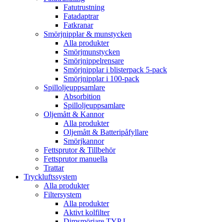
Fatutrustning
Fatadaptrar
Fatkranar
Smörjnipplar & munstycken
Alla produkter
Smörjmunstycken
Smörjnippelrensare
Smörjnipplar i blisterpack 5-pack
Smörjnipplar i 100-pack
Spilloljeuppsamlare
Absorbition
Spilloljeuppsamlare
Oljemått & Kannor
Alla produkter
Oljemått & Batteripåfyllare
Smörjkannor
Fettsprutor & Tillbehör
Fettsprutor manuella
Trattar
Tryckluftssystem
Alla produkter
Filtersystem
Alla produkter
Aktivt kolfilter
Dimsmörjare TYP L