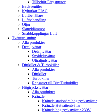
Tillbehör Färgsprutor
Backventiler
Kyltorkar FIAC
Luftbehållare
Luftbehandling
Oljor
Slangklämmor
Snabbkopplingar Luft
Tvättutrustning
Alla produkter
Detaljtvättar
Detaljtvättar
Smådelstvättar
Ultraljudstvättar
Dirtkiller & Turbokiller
Alla produkter
Dirtkiller
Turbokiller
Repsatser till Dirt/Turbokiller
Högtryckstvättar
Alla produkter
Kränzle
Kränzle stationära högtryckstvättar
Kränzle Hetvattentvättar
Kränzle högtryckstvättar 230V