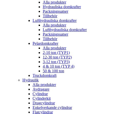
Alla produkter
Hydrauliska domkrafter
Packningssatser
Tillbehör
Lufthydrauliska domkrafter
Alla produkter
Lufthydrauliska domkrafter
Packningssatser
Tillbehör
Pelardomkrafter
Alla produkter
2-10 ton (TYP1)
12-30 ton (TYP2)
3-12 ton (TYP3)
4 & 10 ton (TYP 4)
50 & 100 ton
Truckdomkraft
Hydraulik
Alla produkter
Avdragare
Cylindrar
Cylinderkit
Dragcylindrar
Enkelverkande cylindrar
Flatcylindrar