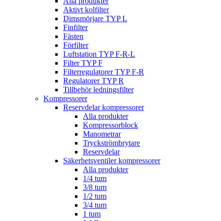
Alla produkter
Aktivt kolfilter
Dimsmörjare TYP L
Finfilter
Fästen
Förfilter
Luftstation TYP F-R-L
Filter TYP F
Filterregulatorer TYP F-R
Regulatorer TYP R
Tillbehör ledningsfilter
Kompressorer
Reservdelar kompressorer
Alla produkter
Kompressorblock
Manometrar
Tryckströmbrytare
Reservdelar
Säkerhetsventiler kompressorer
Alla produkter
1/4 tum
3/8 tum
1/2 tum
3/4 tum
1 tum