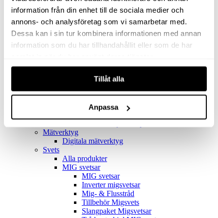
Filter
Golv- & Kombinationsmunstycke
information från din enhet till de sociala medier och
Munstycke
annons- och analysföretag som vi samarbetar med.
Motor
Dessa kan i sin tur kombinera informationen med annan
Reservdelar dammsugare
Rör & handtag
information som du har tillhandahållit eller som de har
Städset komplett
samlat in när du har använt deras tjänster.
Skarvdon
Tillbehör Ventos
Tillåt alla
Uppsamlingspåsar
Elverk
Alla produkter
Elverk
Anpassa
Tillbehör Geko Elverk
Tillbehör Honda ljuddämpade elverk
Mätverktyg
Digitala mätverktyg
Svets
Alla produkter
MIG svetsar
MIG svetsar
Inverter migsvetsar
Mig- & Flusstråd
Tillbehör Migsvets
Slangpaket Migsvetsar