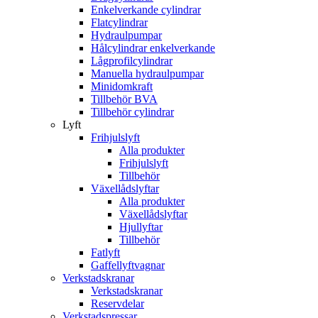
Enkelverkande cylindrar
Flatcylindrar
Hydraulpumpar
Hålcylindrar enkelverkande
Lågprofilcylindrar
Manuella hydraulpumpar
Minidomkraft
Tillbehör BVA
Tillbehör cylindrar
Lyft
Frihjulslyft
Alla produkter
Frihjulslyft
Tillbehör
Växellådslyftar
Alla produkter
Växellådslyftar
Hjullyftar
Tillbehör
Fatlyft
Gaffellyftvagnar
Verkstadskranar
Verkstadskranar
Reservdelar
Verkstadspressar