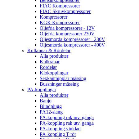
Bensinkompressorer
FIAC Kompressorer
FIAC Skruvkompressorer
Kompressorer
KGK Kompressorer
Oljefria kompressorer - 12V
Oljefria kompressorer 230V
Oljesmorda kompressorer - 230V
Oljesmorda kompressorer - 400V
Kulkranar & Rördelar
Alla produkter
Kulkranar
Rördelar
Klokopplingar
Sexkantnipplar mässing
Bussningar mässing
PA-kopplingar
Alla produkter
Banjo
Blindplugg
PA12-slang
PA-koppling rak inv. gänga
PA-koppling rak utv. gänga
PA-koppling vinklad
PA-koppling T-rör