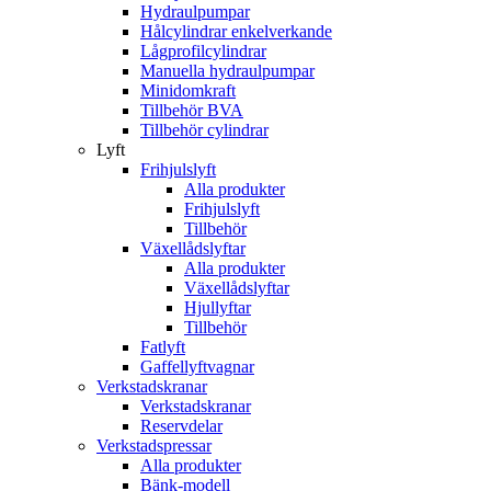
Hydraulpumpar
Hålcylindrar enkelverkande
Lågprofilcylindrar
Manuella hydraulpumpar
Minidomkraft
Tillbehör BVA
Tillbehör cylindrar
Lyft
Frihjulslyft
Alla produkter
Frihjulslyft
Tillbehör
Växellådslyftar
Alla produkter
Växellådslyftar
Hjullyftar
Tillbehör
Fatlyft
Gaffellyftvagnar
Verkstadskranar
Verkstadskranar
Reservdelar
Verkstadspressar
Alla produkter
Bänk-modell