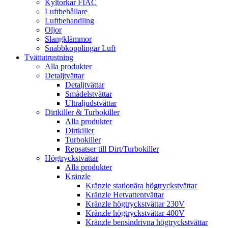
Kyltorkar FIAC
Luftbehållare
Luftbehandling
Oljor
Slangklämmor
Snabbkopplingar Luft
Tvättutrustning
Alla produkter
Detaljtvättar
Detaljtvättar
Smådelstvättar
Ultraljudstvättar
Dirtkiller & Turbokiller
Alla produkter
Dirtkiller
Turbokiller
Repsatser till Dirt/Turbokiller
Högtryckstvättar
Alla produkter
Kränzle
Kränzle stationära högtryckstvättar
Kränzle Hetvattentvättar
Kränzle högtryckstvättar 230V
Kränzle högtryckstvättar 400V
Kränzle bensindrivna högtryckstvättar