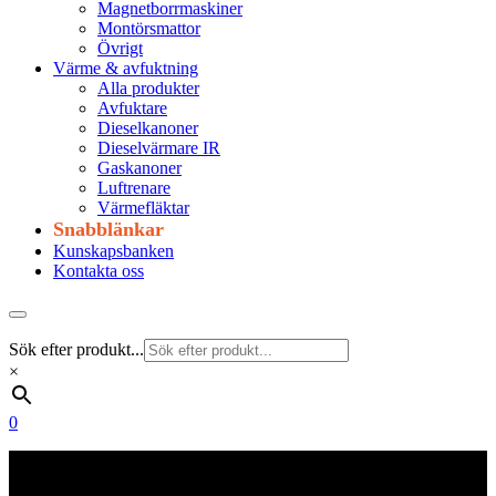
Magnetborrmaskiner
Montörsmattor
Övrigt
Värme & avfuktning
Alla produkter
Avfuktare
Dieselkanoner
Dieselvärmare IR
Gaskanoner
Luftrenare
Värmefläktar
Snabblänkar
Kunskapsbanken
Kontakta oss
Sök efter produkt...
×
0
Frakt 179 kr
Fraktfritt från 1800 kr exkl. moms