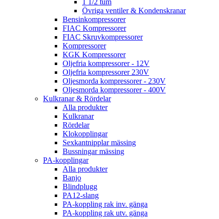
1 1/2 tum
Övriga ventiler & Kondenskranar
Bensinkompressorer
FIAC Kompressorer
FIAC Skruvkompressorer
Kompressorer
KGK Kompressorer
Oljefria kompressorer - 12V
Oljefria kompressorer 230V
Oljesmorda kompressorer - 230V
Oljesmorda kompressorer - 400V
Kulkranar & Rördelar
Alla produkter
Kulkranar
Rördelar
Klokopplingar
Sexkantnipplar mässing
Bussningar mässing
PA-kopplingar
Alla produkter
Banjo
Blindplugg
PA12-slang
PA-koppling rak inv. gänga
PA-koppling rak utv. gänga