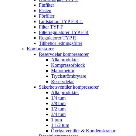
Finfilter
Fästen
Förfilter
Luftstation TYP F-R-L
Filter TYP F
Filterregulatorer TYP F-R
Regulatorer TYP R
Tillbehör ledningsfilter
Kompressorer
Reservdelar kompressorer
Alla produkter
Kompressorblock
Manometrar
Tryckströmbrytare
Reservdelar
Säkerhetsventiler kompressorer
Alla produkter
1/4 tum
3/8 tum
1/2 tum
3/4 tum
1 tum
1 1/2 tum
Övriga ventiler & Kondenskranar