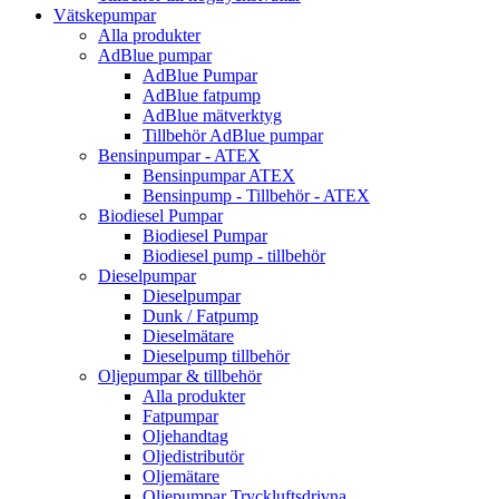
Vätskepumpar
Alla produkter
AdBlue pumpar
AdBlue Pumpar
AdBlue fatpump
AdBlue mätverktyg
Tillbehör AdBlue pumpar
Bensinpumpar - ATEX
Bensinpumpar ATEX
Bensinpump - Tillbehör - ATEX
Biodiesel Pumpar
Biodiesel Pumpar
Biodiesel pump - tillbehör
Dieselpumpar
Dieselpumpar
Dunk / Fatpump
Dieselmätare
Dieselpump tillbehör
Oljepumpar & tillbehör
Alla produkter
Fatpumpar
Oljehandtag
Oljedistributör
Oljemätare
Oljepumpar Tryckluftsdrivna