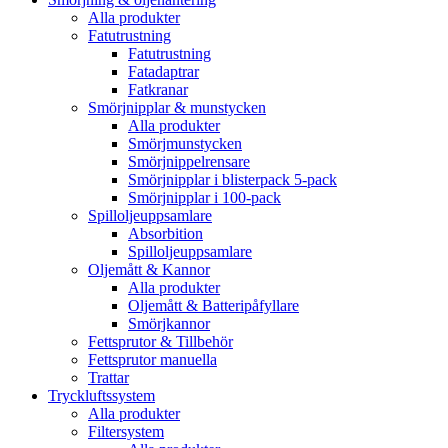
Alla produkter
Fatutrustning
Fatutrustning
Fatadaptrar
Fatkranar
Smörjnipplar & munstycken
Alla produkter
Smörjmunstycken
Smörjnippelrensare
Smörjnipplar i blisterpack 5-pack
Smörjnipplar i 100-pack
Spilloljeuppsamlare
Absorbition
Spilloljeuppsamlare
Oljemått & Kannor
Alla produkter
Oljemått & Batteripåfyllare
Smörjkannor
Fettsprutor & Tillbehör
Fettsprutor manuella
Trattar
Tryckluftssystem
Alla produkter
Filtersystem