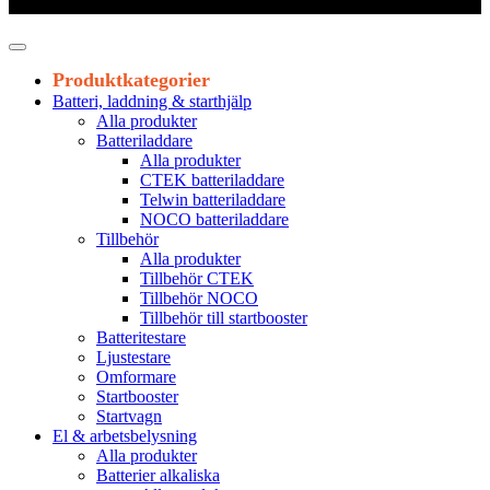
Leveranstid 1-3 arbetsdagar
Produktkategorier
Batteri, laddning & starthjälp
Alla produkter
Batteriladdare
Alla produkter
CTEK batteriladdare
Telwin batteriladdare
NOCO batteriladdare
Tillbehör
Alla produkter
Tillbehör CTEK
Tillbehör NOCO
Tillbehör till startbooster
Batteritestare
Ljustestare
Omformare
Startbooster
Startvagn
El & arbetsbelysning
Alla produkter
Batterier alkaliska