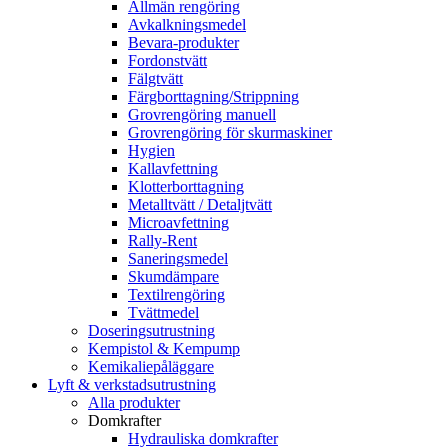
Allmän rengöring
Avkalkningsmedel
Bevara-produkter
Fordonstvätt
Fälgtvätt
Färgborttagning/Strippning
Grovrengöring manuell
Grovrengöring för skurmaskiner
Hygien
Kallavfettning
Klotterborttagning
Metalltvätt / Detaljtvätt
Microavfettning
Rally-Rent
Saneringsmedel
Skumdämpare
Textilrengöring
Tvättmedel
Doseringsutrustning
Kempistol & Kempump
Kemikaliepåläggare
Lyft & verkstadsutrustning
Alla produkter
Domkrafter
Hydrauliska domkrafter