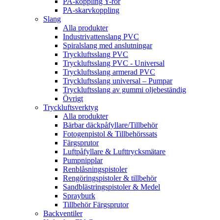
PA-koppling Y-rör
PA-skarvkoppling
Slang
Alla produkter
Industrivattenslang PVC
Spiralslang med anslutningar
Tryckluftsslang PVC
Tryckluftsslang PVC - Universal
Tryckluftsslang armerad PVC
Tryckluftsslang universal – Pumpar
Tryckluftsslang av gummi oljebeständig
Övrigt
Tryckluftsverktyg
Alla produkter
Bärbar däckpåfyllare/Tillbehör
Fotogenpistol & Tillbehörssats
Färgsprutor
Luftpåfyllare & Lufttrycksmätare
Pumpnipplar
Renblåsningspistoler
Rengöringspistoler & tillbehör
Sandblästringspistoler & Medel
Sprayburk
Tillbehör Färgsprutor
Backventiler