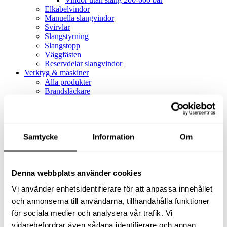
Elkabelvindor
Manuella slangvindor
Svirvlar
Slangstyrning
Slangstopp
Väggfästen
Reservdelar slangvindor
Verktyg & maskiner
Alla produkter
Brandsläckare
Alla produkter
Brandsläckare
Tillbehör brandsläckare
Dammsugare
Samtycke
Alla produkter
Information
Om
Slang & Tillbehör
Slang metervara
Slang komplett
Denna webbplats använder cookies
Slangfäste
Textil- & Våtdammsugare
Vi använder enhetsidentifierare för att anpassa innehållet
Textil- & Våtdammsugare
Tillbehör Textil- & våtdammsugare
och annonserna till användarna, tillhandahålla funktioner
Adaptrar
för sociala medier och analysera vår trafik. Vi
Dammsugare
vidarebefordrar även sådana identifierare och annan