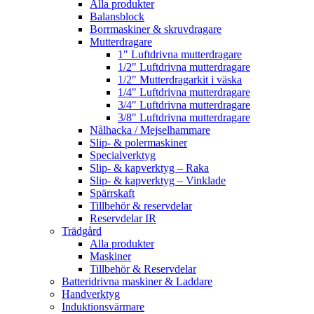
Alla produkter
Balansblock
Borrmaskiner & skruvdragare
Mutterdragare
1" Luftdrivna mutterdragare
1/2" Luftdrivna mutterdragare
1/2" Mutterdragarkit i väska
1/4" Luftdrivna mutterdragare
3/4" Luftdrivna mutterdragare
3/8" Luftdrivna mutterdragare
Nålhacka / Mejselhammare
Slip- & polermaskiner
Specialverktyg
Slip- & kapverktyg – Raka
Slip- & kapverktyg – Vinklade
Spärrskaft
Tillbehör & reservdelar
Reservdelar IR
Trädgård
Alla produkter
Maskiner
Tillbehör & Reservdelar
Batteridrivna maskiner & Laddare
Handverktyg
Induktionsvärmare