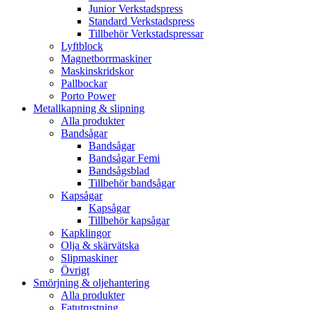
Junior Verkstadspress
Standard Verkstadspress
Tillbehör Verkstadspressar
Lyftblock
Magnetborrmaskiner
Maskinskridskor
Pallbockar
Porto Power
Metallkapning & slipning
Alla produkter
Bandsågar
Bandsågar
Bandsågar Femi
Bandsågsblad
Tillbehör bandsågar
Kapsågar
Kapsågar
Tillbehör kapsågar
Kapklingor
Olja & skärvätska
Slipmaskiner
Övrigt
Smörjning & oljehantering
Alla produkter
Fatutrustning