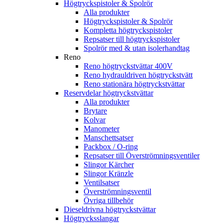
Högtryckspistoler & Spolrör
Alla produkter
Högtryckspistoler & Spolrör
Kompletta högtryckspistoler
Repsatser till högtryckspistoler
Spolrör med & utan isolerhandtag
Reno
Reno högtryckstvättar 400V
Reno hydrauldriven högtryckstvätt
Reno stationära högtryckstvättar
Reservdelar högtryckstvättar
Alla produkter
Brytare
Kolvar
Manometer
Manschettsatser
Packbox / O-ring
Repsatser till Överströmningsventiler
Slingor Kärcher
Slingor Kränzle
Ventilsatser
Överströmningsventil
Övriga tillbehör
Dieseldrivna högtryckstvättar
Högtrycksslangar