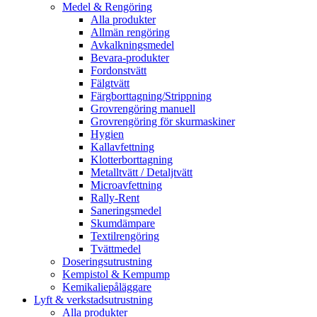
Medel & Rengöring
Alla produkter
Allmän rengöring
Avkalkningsmedel
Bevara-produkter
Fordonstvätt
Fälgtvätt
Färgborttagning/Strippning
Grovrengöring manuell
Grovrengöring för skurmaskiner
Hygien
Kallavfettning
Klotterborttagning
Metalltvätt / Detaljtvätt
Microavfettning
Rally-Rent
Saneringsmedel
Skumdämpare
Textilrengöring
Tvättmedel
Doseringsutrustning
Kempistol & Kempump
Kemikaliepåläggare
Lyft & verkstadsutrustning
Alla produkter