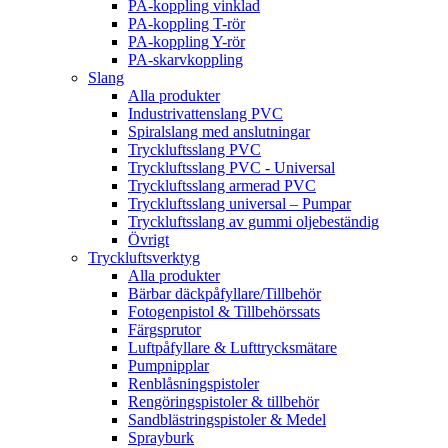
PA-koppling vinklad
PA-koppling T-rör
PA-koppling Y-rör
PA-skarvkoppling
Slang
Alla produkter
Industrivattenslang PVC
Spiralslang med anslutningar
Tryckluftsslang PVC
Tryckluftsslang PVC - Universal
Tryckluftsslang armerad PVC
Tryckluftsslang universal – Pumpar
Tryckluftsslang av gummi oljebeständig
Övrigt
Tryckluftsverktyg
Alla produkter
Bärbar däckpåfyllare/Tillbehör
Fotogenpistol & Tillbehörssats
Färgsprutor
Luftpåfyllare & Lufttrycksmätare
Pumpnipplar
Renblåsningspistoler
Rengöringspistoler & tillbehör
Sandblästringspistoler & Medel
Sprayburk