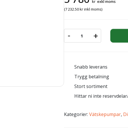
kr
exkl moms
(
7 232.50
kr
inkl moms)
-
+
DIESELPUMP BIPUMP 85L
Snabb leverans
Trygg betalning
Stort sortiment
Hittar ni inte reservdelar/
Kategorier:
Vätskepumpar
,
D