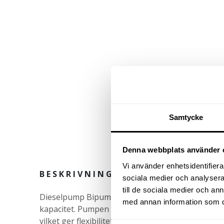
Samtycke
Denna webbplats använder 
Vi använder enhetsidentifierar
BESKRIVNING
sociala medier och analysera 
till de sociala medier och a
Dieselpump Bipump 85 l/min är en kraftfull du
med annan information som du 
kapacitet. Pumpen drivs med 24 volt och levere
vilket ger flexibilitet för installation i olika sys