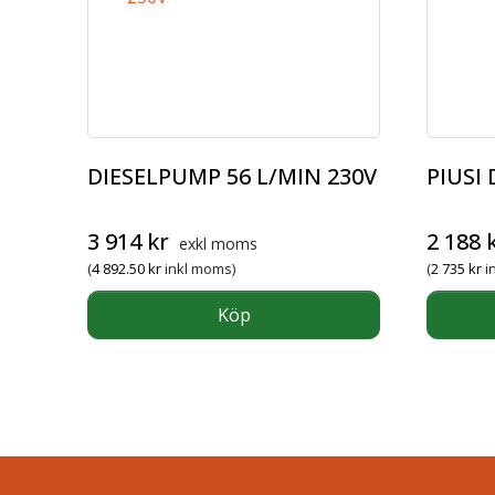
DIESELPUMP 56 L/MIN 230V
PIUSI
3 914
kr
2 188
exkl moms
(
4 892.50
kr
inkl moms)
(
2 735
kr
i
Köp