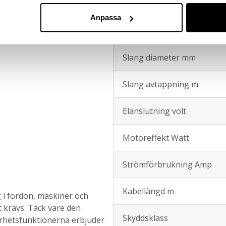
Anslutningsgänga in & ut 
ingsventil för säker och
Anpassa
Sughöjd max meter
Slang diameter mm
Slang avtappning m
Elanslutning volt
Motoreffekt Watt
Strömförbrukning Amp
Kabellängd m
 i fordon, maskiner och
 krävs. Tack vare den
Skyddsklass
rhetsfunktionerna erbjuder