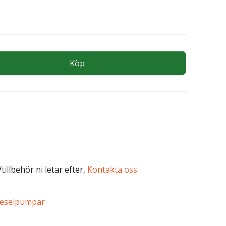
/MIN 24V mängd
Köp
tillbehör ni letar efter,
Kontakta oss
ieselpumpar