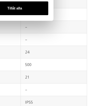
tum
1
Tillåt alla
2
–
–
24
500
21
–
IP55