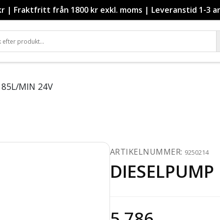
kr
|
Fraktfritt från 1800 kr exkl. moms
|
Leveranstid 1-3 a
 85L/MIN 24V
ARTIKELNUMMER:
9250214
DIESELPUMP 
5 786