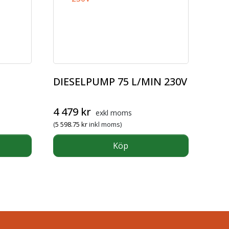
DIESELPUMP 75 L/MIN 230V
4 479
kr
exkl moms
(
5 598.75
kr
inkl moms)
Köp