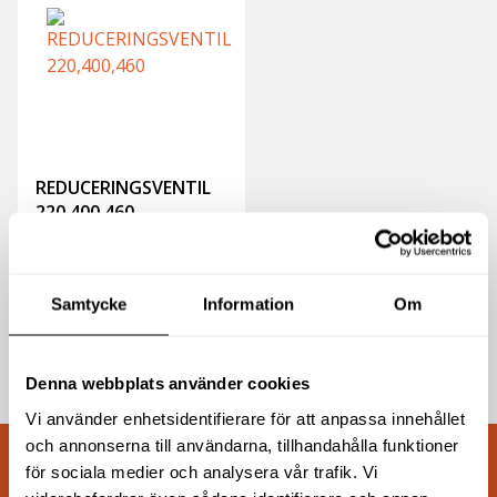
REDUCERINGSVENTIL
220,400,460
1 433
kr
exkl moms
(
1 791.25
kr
inkl moms)
Samtycke
Information
Om
Köp
Denna webbplats använder cookies
Vi använder enhetsidentifierare för att anpassa innehållet
och annonserna till användarna, tillhandahålla funktioner
för sociala medier och analysera vår trafik. Vi