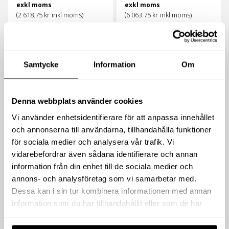
exkl moms
exkl moms
(
(
2 618.75
kr
inkl moms)
6 063.75
kr
inkl moms)
Köp
Köp
Samtycke
Information
Om
Denna webbplats använder cookies
Vi använder enhetsidentifierare för att anpassa innehållet
och annonserna till användarna, tillhandahålla funktioner
för sociala medier och analysera vår trafik. Vi
vidarebefordrar även sådana identifierare och annan
SUGRÖR TELESKOP 1″
information från din enhet till de sociala medier och
STÅL 1100MM
annons- och analysföretag som vi samarbetar med.
Dessa kan i sin tur kombinera informationen med annan
445
kr
information som du har tillhandahållit eller som de har
exkl moms
(
samlat in när du har använt deras tjänster.
556.25
kr
inkl moms)