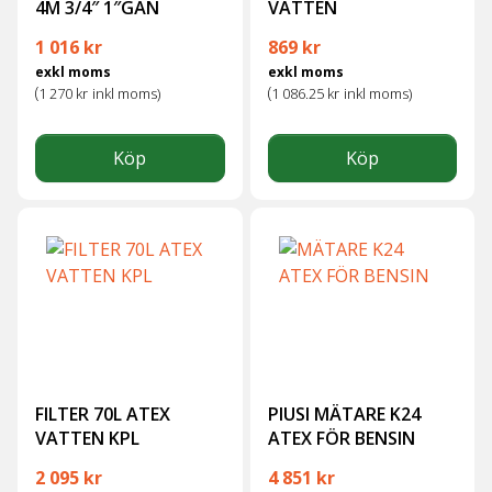
4M 3/4″ 1″GÄN
VATTEN
1 016
kr
869
kr
exkl moms
exkl moms
(
(
1 270
kr
inkl moms)
1 086.25
kr
inkl moms)
Köp
Köp
FILTER 70L ATEX
PIUSI MÄTARE K24
VATTEN KPL
ATEX FÖR BENSIN
2 095
kr
4 851
kr