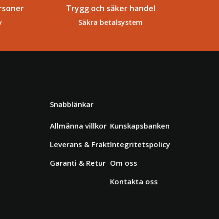
rsoner
Trygg och säker handel
v
Säkra betalsystem
Snabblänkar
Allmänna villkor
Kunskapsbanken
Leverans & Frakt
Integritetspolicy
Garanti & Retur
Om oss
Kontakta oss