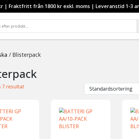
kr
|
Fraktfritt från 1800 kr exkl. moms
|
Leveranstid 1-3 a
iska
/ Blisterpack
sterpack
a 7 resultat