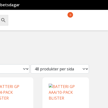
rbetsdagar
0