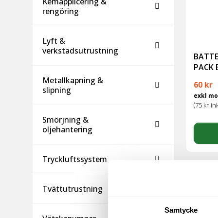
Kemapplicering &
rengöring
Lyft &
verkstadsutrustning
BATTE
PACK 
Metallkapning &
60
kr
slipning
exkl m
(
75
kr
in
Smörjning &
oljehantering
Tryckluftssystem
Tvättutrustning
Samtycke