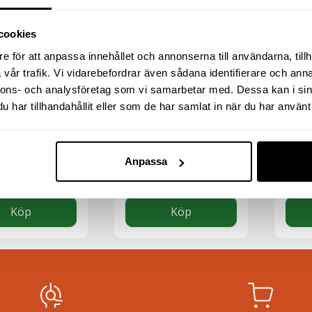
cookies
e för att anpassa innehållet och annonserna till användarna, tillh
vår trafik. Vi vidarebefordrar även sådana identifierare och anna
nnons- och analysföretag som vi samarbetar med. Dessa kan i sin
RI GP AAA/4-
BATTERI GP C/2-
BATT
har tillhandahållit eller som de har samlat in när du har använt 
BLISTER
PACK BLISTER
PACK
55
kr
98
k
oms
exkl moms
exkl
Anpassa
(
(
inkl moms)
68.75
kr
inkl moms)
122.5
Köp
Köp