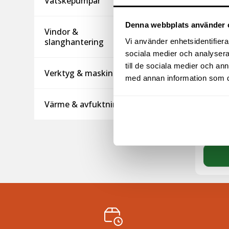
Vätskepumpar
Denna webbplats använder 
Vindor &
slanghantering
Vi använder enhetsidentifierar
sociala medier och analysera 
till de sociala medier och a
Verktyg & maskiner
BATTE
med annan information som du 
PACK 
46
kr
Värme & avfuktning
exkl m
(
57.50
kr