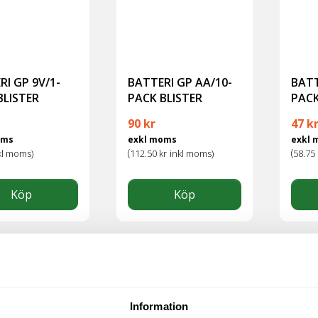
RI GP 9V/1-
BATTERI GP AA/10-
BATT
BLISTER
PACK BLISTER
PACK
90
kr
47
k
oms
exkl moms
exkl
(
(
kl moms)
112.50
kr
inkl moms)
58.75
Köp
Köp
Information