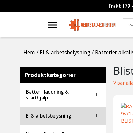
Frakt 179 
Hem
/
El & arbetsbelysning
/
Batterier alkal
Bli
Produktkategorier
Visar all
Batteri, laddning &
starthjälp
El & arbetsbelysning