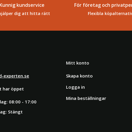
Kunnig kundservice
För företag och privatpe
hjälper dig att hitta rätt
Flexibla köpalternati
Mitt konto
d-experten.se
Skapa konto
Logga in
t har öppet
Mina beställningar
ag: 08:00 - 17:00
ag: Stängt