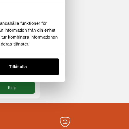
andahålla funktioner för
n information från din enhet
 tur kombinera informationen
ERI GP D/2-
deras tjänster.
 BLISTER
r
 moms
Tillåt alla
0
kr
inkl moms)
Köp