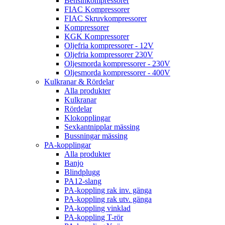
Bensinkompressorer
FIAC Kompressorer
FIAC Skruvkompressorer
Kompressorer
KGK Kompressorer
Oljefria kompressorer - 12V
Oljefria kompressorer 230V
Oljesmorda kompressorer - 230V
Oljesmorda kompressorer - 400V
Kulkranar & Rördelar
Alla produkter
Kulkranar
Rördelar
Klokopplingar
Sexkantnipplar mässing
Bussningar mässing
PA-kopplingar
Alla produkter
Banjo
Blindplugg
PA12-slang
PA-koppling rak inv. gänga
PA-koppling rak utv. gänga
PA-koppling vinklad
PA-koppling T-rör