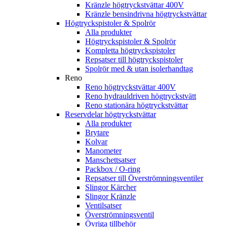
Kränzle högtryckstvättar 400V
Kränzle bensindrivna högtryckstvättar
Högtryckspistoler & Spolrör
Alla produkter
Högtryckspistoler & Spolrör
Kompletta högtryckspistoler
Repsatser till högtryckspistoler
Spolrör med & utan isolerhandtag
Reno
Reno högtryckstvättar 400V
Reno hydrauldriven högtryckstvätt
Reno stationära högtryckstvättar
Reservdelar högtryckstvättar
Alla produkter
Brytare
Kolvar
Manometer
Manschettsatser
Packbox / O-ring
Repsatser till Överströmningsventiler
Slingor Kärcher
Slingor Kränzle
Ventilsatser
Överströmningsventil
Övriga tillbehör