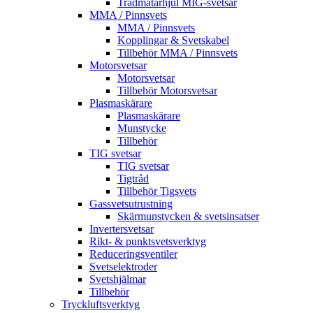
Trådmatarhjul MIG-svetsar
MMA / Pinnsvets
MMA / Pinnsvets
Kopplingar & Svetskabel
Tillbehör MMA / Pinnsvets
Motorsvetsar
Motorsvetsar
Tillbehör Motorsvetsar
Plasmaskärare
Plasmaskärare
Munstycke
Tillbehör
TIG svetsar
TIG svetsar
Tigtråd
Tillbehör Tigsvets
Gassvetsutrustning
Skärmunstycken & svetsinsatser
Invertersvetsar
Rikt- & punktsvetsverktyg
Reduceringsventiler
Svetselektroder
Svetshjälmar
Tillbehör
Tryckluftsverktyg