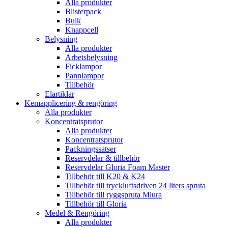
Alla produkter
Blisterpack
Bulk
Knappcell
Belysning
Alla produkter
Arbetsbelysning
Ficklampor
Pannlampor
Tillbehör
Elartiklar
Kemapplicering & rengöring
Alla produkter
Koncentratsprutor
Alla produkter
Koncentratsprutor
Packningssatser
Reservdelar & tillbehör
Reservdelar Gloria Foam Master
Tillbehör till K20 & K24
Tillbehör till tryckluftsdriven 24 liters spruta
Tillbehör till ryggspruta Miura
Tillbehör till Gloria
Medel & Rengöring
Alla produkter