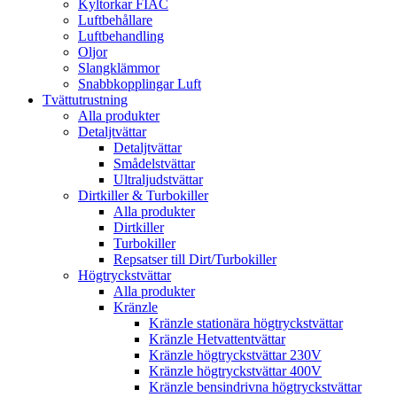
Kyltorkar FIAC
Luftbehållare
Luftbehandling
Oljor
Slangklämmor
Snabbkopplingar Luft
Tvättutrustning
Alla produkter
Detaljtvättar
Detaljtvättar
Smådelstvättar
Ultraljudstvättar
Dirtkiller & Turbokiller
Alla produkter
Dirtkiller
Turbokiller
Repsatser till Dirt/Turbokiller
Högtryckstvättar
Alla produkter
Kränzle
Kränzle stationära högtryckstvättar
Kränzle Hetvattentvättar
Kränzle högtryckstvättar 230V
Kränzle högtryckstvättar 400V
Kränzle bensindrivna högtryckstvättar