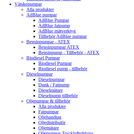
Vätskepumpar
Alla produkter
AdBlue pumpar
AdBlue Pumpar
AdBlue fatpump
AdBlue mätverktyg
Tillbehör AdBlue pumpar
Bensinpumpar - ATEX
Bensinpumpar ATEX
Bensinpump - Tillbehör - ATEX
Biodiesel Pumpar
Biodiesel Pumpar
Biodiesel pump - tillbehör
Dieselpumpar
Dieselpumpar
Dunk / Fatpump
Dieselmätare
Dieselpump tillbehör
Oljepumpar & tillbehör
Alla produkter
Fatpumpar
Oljehandtag
Oljedistributör
Oljemätare
Oljepumpar Tryckluftsdrivna