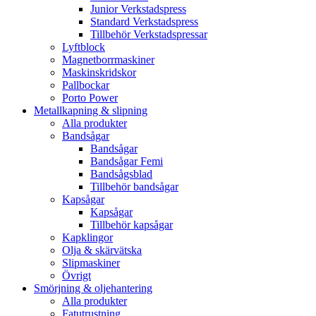
Junior Verkstadspress
Standard Verkstadspress
Tillbehör Verkstadspressar
Lyftblock
Magnetborrmaskiner
Maskinskridskor
Pallbockar
Porto Power
Metallkapning & slipning
Alla produkter
Bandsågar
Bandsågar
Bandsågar Femi
Bandsågsblad
Tillbehör bandsågar
Kapsågar
Kapsågar
Tillbehör kapsågar
Kapklingor
Olja & skärvätska
Slipmaskiner
Övrigt
Smörjning & oljehantering
Alla produkter
Fatutrustning