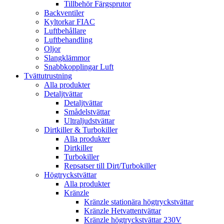
Tillbehör Färgsprutor
Backventiler
Kyltorkar FIAC
Luftbehållare
Luftbehandling
Oljor
Slangklämmor
Snabbkopplingar Luft
Tvättutrustning
Alla produkter
Detaljtvättar
Detaljtvättar
Smådelstvättar
Ultraljudstvättar
Dirtkiller & Turbokiller
Alla produkter
Dirtkiller
Turbokiller
Repsatser till Dirt/Turbokiller
Högtryckstvättar
Alla produkter
Kränzle
Kränzle stationära högtryckstvättar
Kränzle Hetvattentvättar
Kränzle högtryckstvättar 230V