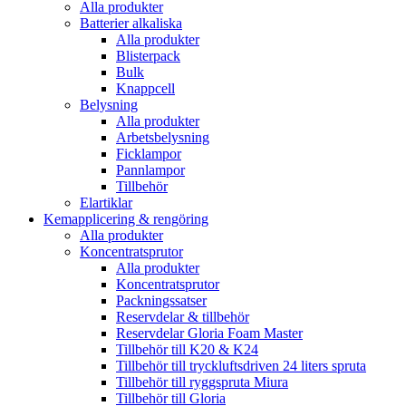
Alla produkter
Batterier alkaliska
Alla produkter
Blisterpack
Bulk
Knappcell
Belysning
Alla produkter
Arbetsbelysning
Ficklampor
Pannlampor
Tillbehör
Elartiklar
Kemapplicering & rengöring
Alla produkter
Koncentratsprutor
Alla produkter
Koncentratsprutor
Packningssatser
Reservdelar & tillbehör
Reservdelar Gloria Foam Master
Tillbehör till K20 & K24
Tillbehör till tryckluftsdriven 24 liters spruta
Tillbehör till ryggspruta Miura
Tillbehör till Gloria