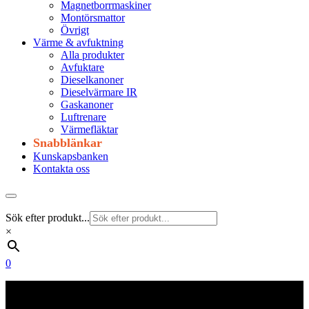
Magnetborrmaskiner
Montörsmattor
Övrigt
Värme & avfuktning
Alla produkter
Avfuktare
Dieselkanoner
Dieselvärmare IR
Gaskanoner
Luftrenare
Värmefläktar
Snabblänkar
Kunskapsbanken
Kontakta oss
Sök efter produkt...
×
0
Frakt 179 kr
Fraktfritt från 1800 kr exkl. moms