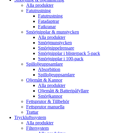
Alla produkter
Fatutrustning
Fatutrustning
Fatadaptrar
Fatkranar
Smörjnipplar & munstycken
Alla produkter
Smörjmunstycken
Smörjnippelrensare
Smörjnipplar i blisterpack 5-pack
Smörjnipplar i 100-pack
Spilloljeuppsamlare
Absorbition
Spilloljeuppsamlare
Oljemått & Kannor
Alla produkter
Oljemått & Batteripåfyllare
Smörjkannor
Fettsprutor & Tillbehör
Fettsprutor manuella
Trattar
Tryckluftssystem
Alla produkter
Filtersystem