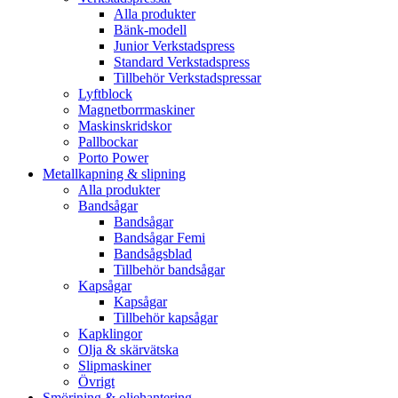
Alla produkter
Bänk-modell
Junior Verkstadspress
Standard Verkstadspress
Tillbehör Verkstadspressar
Lyftblock
Magnetborrmaskiner
Maskinskridskor
Pallbockar
Porto Power
Metallkapning & slipning
Alla produkter
Bandsågar
Bandsågar
Bandsågar Femi
Bandsågsblad
Tillbehör bandsågar
Kapsågar
Kapsågar
Tillbehör kapsågar
Kapklingor
Olja & skärvätska
Slipmaskiner
Övrigt
Smörjning & oljehantering