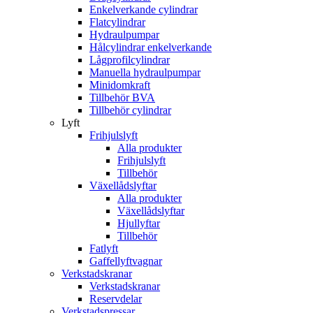
Enkelverkande cylindrar
Flatcylindrar
Hydraulpumpar
Hålcylindrar enkelverkande
Lågprofilcylindrar
Manuella hydraulpumpar
Minidomkraft
Tillbehör BVA
Tillbehör cylindrar
Lyft
Frihjulslyft
Alla produkter
Frihjulslyft
Tillbehör
Växellådslyftar
Alla produkter
Växellådslyftar
Hjullyftar
Tillbehör
Fatlyft
Gaffellyftvagnar
Verkstadskranar
Verkstadskranar
Reservdelar
Verkstadspressar