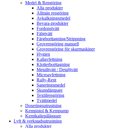
Medel & Rengöring
Alla produkter
Allmän rengöring
Avkalkningsmedel
Bevara-produkter
Fordonstvätt
Fälgtvätt
Färgborttagning/Strippning
Grovrengöring manuell
Grovrengöring för skurmaskiner
Hygien
Kallavfettning
Klotterborttagning
Metalltvätt / Detaljtvätt
Microavfettning
Rally-Rent
Saneringsmedel
Skumdämpare
Textilrengöring
Tvättmedel
Doseringsutrustning
Kempistol & Kempump
Kemikaliepåläggare
Lyft & verkstadsutrustning
Alla produkter