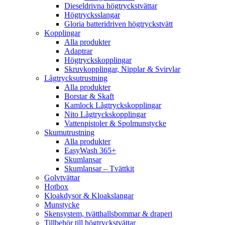
Dieseldrivna högtryckstvättar
Högtrycksslangar
Gloria batteridriven högtryckstvätt
Kopplingar
Alla produkter
Adaptrar
Högtryckskopplingar
Skruvkopplingar, Nipplar & Svirvlar
Lågtrycksutrustning
Alla produkter
Borstar & Skaft
Kamlock Lågtryckskopplingar
Nito Lågtryckskopplingar
Vattenpistoler & Spolmunstycke
Skumutrustning
Alla produkter
EasyWash 365+
Skumlansar
Skumlansar – Tvättkit
Golvtvättar
Hotbox
Kloakdysor & Kloakslangar
Munstycke
Skensystem, tvätthallsbommar & draperi
Tillbehör till högtryckstvättar