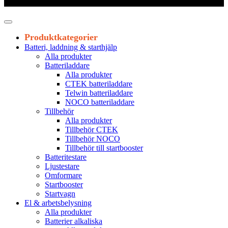
Leveranstid 1-3 arbetsdagar
Produktkategorier
Batteri, laddning & starthjälp
Alla produkter
Batteriladdare
Alla produkter
CTEK batteriladdare
Telwin batteriladdare
NOCO batteriladdare
Tillbehör
Alla produkter
Tillbehör CTEK
Tillbehör NOCO
Tillbehör till startbooster
Batteritestare
Ljustestare
Omformare
Startbooster
Startvagn
El & arbetsbelysning
Alla produkter
Batterier alkaliska