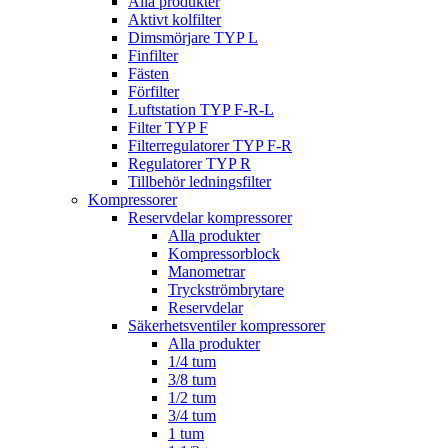
Alla produkter
Aktivt kolfilter
Dimsmörjare TYP L
Finfilter
Fästen
Förfilter
Luftstation TYP F-R-L
Filter TYP F
Filterregulatorer TYP F-R
Regulatorer TYP R
Tillbehör ledningsfilter
Kompressorer
Reservdelar kompressorer
Alla produkter
Kompressorblock
Manometrar
Tryckströmbrytare
Reservdelar
Säkerhetsventiler kompressorer
Alla produkter
1/4 tum
3/8 tum
1/2 tum
3/4 tum
1 tum