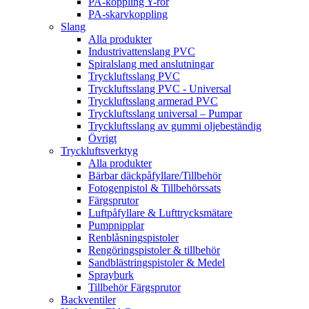
PA-koppling Y-rör
PA-skarvkoppling
Slang
Alla produkter
Industrivattenslang PVC
Spiralslang med anslutningar
Tryckluftsslang PVC
Tryckluftsslang PVC - Universal
Tryckluftsslang armerad PVC
Tryckluftsslang universal – Pumpar
Tryckluftsslang av gummi oljebeständig
Övrigt
Tryckluftsverktyg
Alla produkter
Bärbar däckpåfyllare/Tillbehör
Fotogenpistol & Tillbehörssats
Färgsprutor
Luftpåfyllare & Lufttrycksmätare
Pumpnipplar
Renblåsningspistoler
Rengöringspistoler & tillbehör
Sandblästringspistoler & Medel
Sprayburk
Tillbehör Färgsprutor
Backventiler