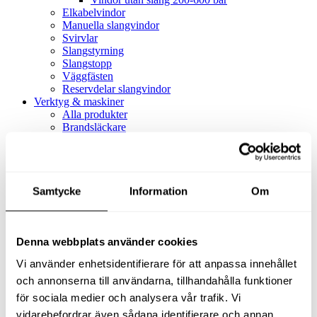
Elkabelvindor
Manuella slangvindor
Svirvlar
Slangstyrning
Slangstopp
Väggfästen
Reservdelar slangvindor
Verktyg & maskiner
Alla produkter
Brandsläckare
Alla produkter
Brandsläckare
Tillbehör brandsläckare
Dammsugare
Samtycke
Alla produkter
Information
Om
Slang & Tillbehör
Slang metervara
Slang komplett
Denna webbplats använder cookies
Slangfäste
Textil- & Våtdammsugare
Vi använder enhetsidentifierare för att anpassa innehållet
Textil- & Våtdammsugare
Tillbehör Textil- & våtdammsugare
och annonserna till användarna, tillhandahålla funktioner
Adaptrar
för sociala medier och analysera vår trafik. Vi
Dammsugare
vidarebefordrar även sådana identifierare och annan