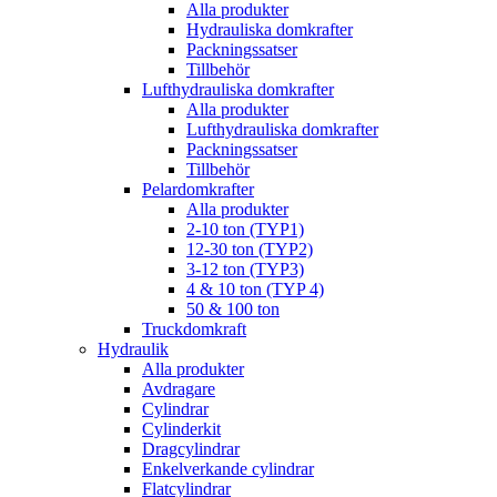
Alla produkter
Hydrauliska domkrafter
Packningssatser
Tillbehör
Lufthydrauliska domkrafter
Alla produkter
Lufthydrauliska domkrafter
Packningssatser
Tillbehör
Pelardomkrafter
Alla produkter
2-10 ton (TYP1)
12-30 ton (TYP2)
3-12 ton (TYP3)
4 & 10 ton (TYP 4)
50 & 100 ton
Truckdomkraft
Hydraulik
Alla produkter
Avdragare
Cylindrar
Cylinderkit
Dragcylindrar
Enkelverkande cylindrar
Flatcylindrar