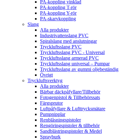
PA-koppling vinklad
PA-koppling T-rör
PA-koppling Y-rör
PA-skarvkoppling
Slang
Alla produkter
Industrivattenslang PVC
Spiralslang med anslutningar
Tryckluftsslang PVC
Tryckluftsslang PVC - Universal
Tryckluftsslang armerad PVC
Tryckluftsslang universal – Pumpar
Tryckluftsslang av gummi oljebeständig
Övrigt
Tryckluftsverktyg
Alla produkter
Bärbar däckpåfyllare/Tillbehör
Fotogenpistol & Tillbehörssats
Färgsprutor
Luftpåfyllare & Lufttrycksmätare
Pumpnipplar
Renblåsningspistoler
Rengöringspistoler & tillbehör
Sandblästringspistoler & Medel
Sprayburk