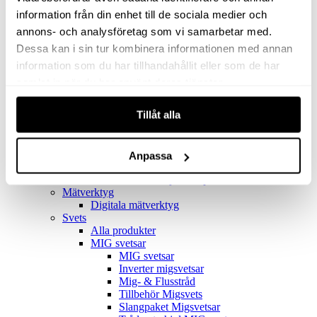
Filter
Golv- & Kombinationsmunstycke
information från din enhet till de sociala medier och
Munstycke
annons- och analysföretag som vi samarbetar med.
Motor
Dessa kan i sin tur kombinera informationen med annan
Reservdelar dammsugare
Rör & handtag
information som du har tillhandahållit eller som de har
Städset komplett
samlat in när du har använt deras tjänster.
Skarvdon
Tillbehör Ventos
Tillåt alla
Uppsamlingspåsar
Elverk
Alla produkter
Elverk
Anpassa
Tillbehör Geko Elverk
Tillbehör Honda ljuddämpade elverk
Mätverktyg
Digitala mätverktyg
Svets
Alla produkter
MIG svetsar
MIG svetsar
Inverter migsvetsar
Mig- & Flusstråd
Tillbehör Migsvets
Slangpaket Migsvetsar