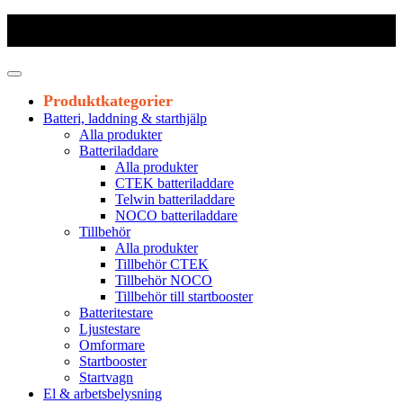
Frakt 179 kr
|
Fraktfritt från 1800 kr exkl. moms
|
Leveranstid 1-3
arbetsdagar
Produktkategorier
Batteri, laddning & starthjälp
Alla produkter
Batteriladdare
Alla produkter
CTEK batteriladdare
Telwin batteriladdare
NOCO batteriladdare
Tillbehör
Alla produkter
Tillbehör CTEK
Tillbehör NOCO
Tillbehör till startbooster
Batteritestare
Ljustestare
Omformare
Startbooster
Startvagn
El & arbetsbelysning