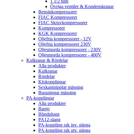
1 1/2 tum
Övriga ventiler & Kondenskranar
Bensinkompressorer
FIAC Kompressorer
FIAC Skruvkompressorer
Kompressorer
KGK Kompressorer
Oljefria kompressorer - 12V
Oljefria kompressorer 230V
Oljesmorda kompressorer - 230V
Oljesmorda kompressorer - 400V
Kulkranar & Rördelar
Alla produkter
Kulkranar
Rördelar
Klokopplingar
Sexkantnipplar mässing
Bussningar mässing
PA-kopplingar
Alla produkter
Banjo
Blindplugg
PA12-slang
PA-koppling rak inv. gänga
PA-koppling rak utv. gänga