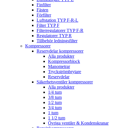
Finfilter
Fästen
Förfilter
Luftstation TYP F-R-L
Filter TYP F
Filterregulatorer TYP F-R
Regulatorer TYP R
Tillbehör ledningsfilter
Kompressorer
Reservdelar kompressorer
Alla produkter
Kompressorblock
Manometrar
Tryckströmbrytare
Reservdelar
Säkerhetsventiler kompressorer
Alla produkter
1/4 tum
3/8 tum
1/2 tum
3/4 tum
1 tum
1 1/2 tum
Övriga ventiler & Kondenskranar