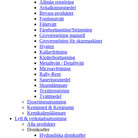
Allmän rengöring
Avkalkningsmedel
Bevara-produkter
Fordonstvätt
Fälgtvätt
Färgborttagning/Strippning
Grovrengöring manuell
Grovrengöring för skurmaskiner
Hygien
Kallavfettning
Klotterborttagning
Metalltvätt / Detaljtvätt
Microavfettning
Rally-Rent
Saneringsmedel
Skumdämpare
Textilrengöring
Tvättmedel
Doseringsutrustning
Kempistol & Kempump
Kemikaliepåläggare
Lyft & verkstadsutrustning
Alla produkter
Domkrafter
Hydrauliska domkrafter