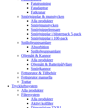
Fatutrustning
Fatadaptrar
Fatkranar
Smörjnipplar & munstycken
Alla produkter
Smörjmunstycken
Smörjnippelrensare
Smörjnipplar i blisterpack 5-pack
Smörjnipplar i 100-pack
Spilloljeuppsamlare
Absorbition
Spilloljeuppsamlare
Oljemått & Kannor
Alla produkter
Oljemått & Batteripåfyllare
Smörjkannor
Fettsprutor & Tillbehör
Fettsprutor manuella
Trattar
Tryckluftssystem
Alla produkter
Filtersystem
Alla produkter
Aktivt kolfilter
Dimsmörjare TYP L