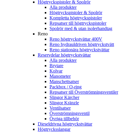
Högtryckspistoler & Spolrör
Alla produkter
Högtryckspistoler & Spolrör
Kompletta högtryckspistoler
Repsatser till högtryckspistoler
Spolrör med & utan isolerhandtag
Reno
Reno högtryckstvättar 400V
Reno hydrauldriven högtryckstvätt
Reno stationära högtryckstvättar
Reservdelar högtryckstvättar
Alla produkter
Brytare
Kolvar
Manometer
Manschettsatser
Packbox / O-ring
Repsatser till Överströmningsventiler
Slingor Kärcher
Slingor Kränzle
Ventilsatser
Överströmningsventil
Övriga tillbehör
Dieseldrivna högtryckstvättar
Högtrycksslangar