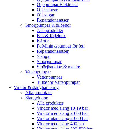
Oljepumpar Elektriska
Oljeslangar
Oljesugar
Reparationssatser
Smörjpumpar & tillbehör
Alla produkter
Fat- & följelock
Kärror
Påfyllningspumpar för fett
Reparationssatser
Slangar
Smörjpumpar
Smörjhandtag & mätare
Vattenpumpar
Vattenpumpar
Tillbehör Vattenpumpar
Vindor & slanghantering
Alla produkter
Slangvindor
Alla produkter
Vindor med slang 10-19 bar
Vindor med slang 20-60 bar
Vindor utan slang 20-60 bar
Vindor med slang 400 bar
Vindor utan slang 200-600 bar