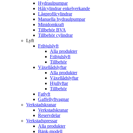
Hydraulpumpar
Hålcylindrar enkelverkande
Lågprofilcylindrar
Manuella hydraulpumpar
Minidomkraft
Tillbehör BVA
Tillbehör cylindrar
Lyft
Frihjulslyft
Alla produkter
Frihjulslyft
Tillbehör
Växellådslyftar
Alla produkter
Växellådslyftar
Hjullyftar
Tillbehör
Fatlyft
Gaffellyftvagnar
Verkstadskranar
Verkstadskranar
Reservdelar
Verkstadspressar
Alla produkter
Bänk-modell