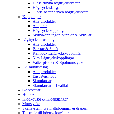
Dieseldrivna högtryckstvättar
Högtrycksslangar
Gloria batteridriven högtryckstvätt
Kopplingar
Alla produkter
Adaptrar
Högtryckskopplingar
Skruvkopplingar, Nipplar & Svirvlar
Lågtrycksutrustning
Alla produkter
Borstar & Skaft
Kamlock Lågtryckskopplingar
Nito Lågtryckskopplingar
Vattenpistoler & Spolmunstycke
Skumutrustning
Alla produkter
EasyWash 365+
Skumlansar
Skumlansar – Tvättkit
Golvtvättar
Hotbox
Kloakdysor & Kloakslangar
Munstycke
Skensystem, tvätthallsbommar & draperi
Tillbehör till högtryckstvättar