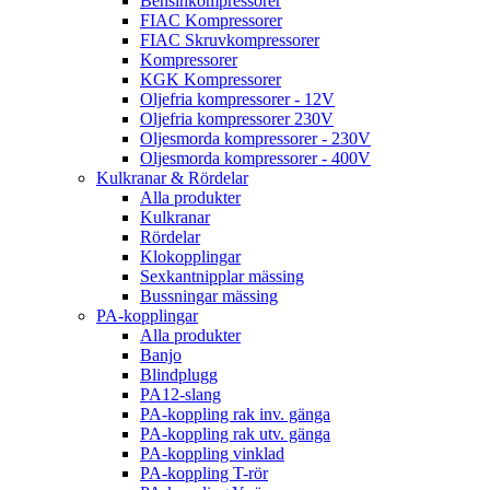
Bensinkompressorer
FIAC Kompressorer
FIAC Skruvkompressorer
Kompressorer
KGK Kompressorer
Oljefria kompressorer - 12V
Oljefria kompressorer 230V
Oljesmorda kompressorer - 230V
Oljesmorda kompressorer - 400V
Kulkranar & Rördelar
Alla produkter
Kulkranar
Rördelar
Klokopplingar
Sexkantnipplar mässing
Bussningar mässing
PA-kopplingar
Alla produkter
Banjo
Blindplugg
PA12-slang
PA-koppling rak inv. gänga
PA-koppling rak utv. gänga
PA-koppling vinklad
PA-koppling T-rör