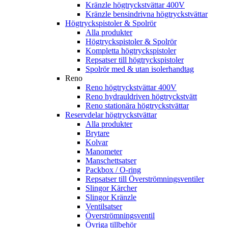
Kränzle högtryckstvättar 400V
Kränzle bensindrivna högtryckstvättar
Högtryckspistoler & Spolrör
Alla produkter
Högtryckspistoler & Spolrör
Kompletta högtryckspistoler
Repsatser till högtryckspistoler
Spolrör med & utan isolerhandtag
Reno
Reno högtryckstvättar 400V
Reno hydrauldriven högtryckstvätt
Reno stationära högtryckstvättar
Reservdelar högtryckstvättar
Alla produkter
Brytare
Kolvar
Manometer
Manschettsatser
Packbox / O-ring
Repsatser till Överströmningsventiler
Slingor Kärcher
Slingor Kränzle
Ventilsatser
Överströmningsventil
Övriga tillbehör