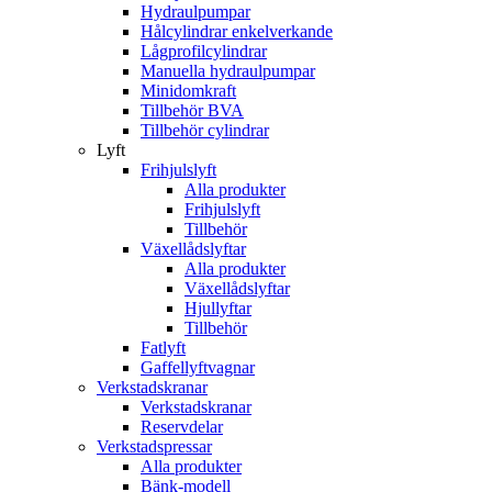
Hydraulpumpar
Hålcylindrar enkelverkande
Lågprofilcylindrar
Manuella hydraulpumpar
Minidomkraft
Tillbehör BVA
Tillbehör cylindrar
Lyft
Frihjulslyft
Alla produkter
Frihjulslyft
Tillbehör
Växellådslyftar
Alla produkter
Växellådslyftar
Hjullyftar
Tillbehör
Fatlyft
Gaffellyftvagnar
Verkstadskranar
Verkstadskranar
Reservdelar
Verkstadspressar
Alla produkter
Bänk-modell