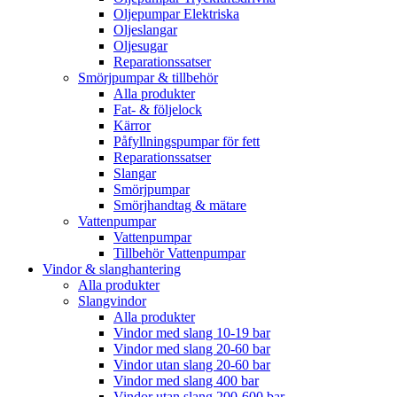
Oljepumpar Elektriska
Oljeslangar
Oljesugar
Reparationssatser
Smörjpumpar & tillbehör
Alla produkter
Fat- & följelock
Kärror
Påfyllningspumpar för fett
Reparationssatser
Slangar
Smörjpumpar
Smörjhandtag & mätare
Vattenpumpar
Vattenpumpar
Tillbehör Vattenpumpar
Vindor & slanghantering
Alla produkter
Slangvindor
Alla produkter
Vindor med slang 10-19 bar
Vindor med slang 20-60 bar
Vindor utan slang 20-60 bar
Vindor med slang 400 bar
Vindor utan slang 200-600 bar