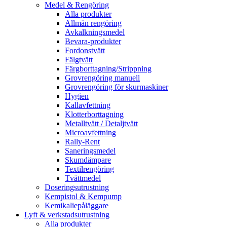
Medel & Rengöring
Alla produkter
Allmän rengöring
Avkalkningsmedel
Bevara-produkter
Fordonstvätt
Fälgtvätt
Färgborttagning/Strippning
Grovrengöring manuell
Grovrengöring för skurmaskiner
Hygien
Kallavfettning
Klotterborttagning
Metalltvätt / Detaljtvätt
Microavfettning
Rally-Rent
Saneringsmedel
Skumdämpare
Textilrengöring
Tvättmedel
Doseringsutrustning
Kempistol & Kempump
Kemikaliepåläggare
Lyft & verkstadsutrustning
Alla produkter