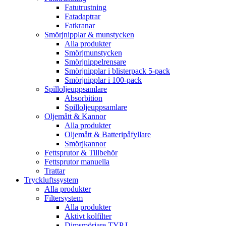
Fatutrustning
Fatadaptrar
Fatkranar
Smörjnipplar & munstycken
Alla produkter
Smörjmunstycken
Smörjnippelrensare
Smörjnipplar i blisterpack 5-pack
Smörjnipplar i 100-pack
Spilloljeuppsamlare
Absorbition
Spilloljeuppsamlare
Oljemått & Kannor
Alla produkter
Oljemått & Batteripåfyllare
Smörjkannor
Fettsprutor & Tillbehör
Fettsprutor manuella
Trattar
Tryckluftssystem
Alla produkter
Filtersystem
Alla produkter
Aktivt kolfilter
Dimsmörjare TYP L