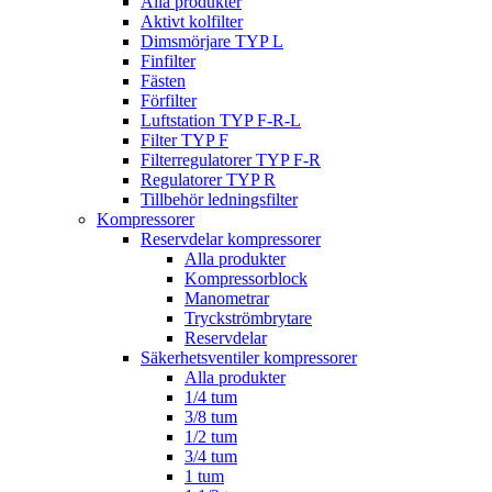
Alla produkter
Aktivt kolfilter
Dimsmörjare TYP L
Finfilter
Fästen
Förfilter
Luftstation TYP F-R-L
Filter TYP F
Filterregulatorer TYP F-R
Regulatorer TYP R
Tillbehör ledningsfilter
Kompressorer
Reservdelar kompressorer
Alla produkter
Kompressorblock
Manometrar
Tryckströmbrytare
Reservdelar
Säkerhetsventiler kompressorer
Alla produkter
1/4 tum
3/8 tum
1/2 tum
3/4 tum
1 tum