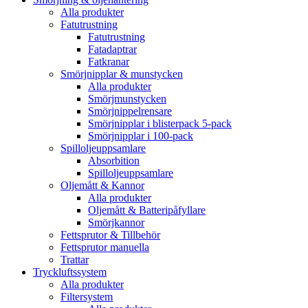
Alla produkter
Fatutrustning
Fatutrustning
Fatadaptrar
Fatkranar
Smörjnipplar & munstycken
Alla produkter
Smörjmunstycken
Smörjnippelrensare
Smörjnipplar i blisterpack 5-pack
Smörjnipplar i 100-pack
Spilloljeuppsamlare
Absorbition
Spilloljeuppsamlare
Oljemått & Kannor
Alla produkter
Oljemått & Batteripåfyllare
Smörjkannor
Fettsprutor & Tillbehör
Fettsprutor manuella
Trattar
Tryckluftssystem
Alla produkter
Filtersystem