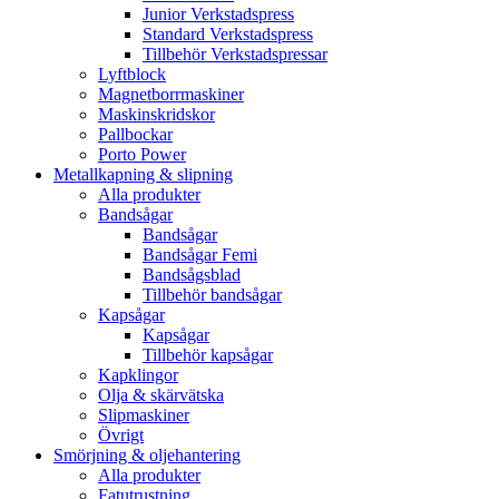
Junior Verkstadspress
Standard Verkstadspress
Tillbehör Verkstadspressar
Lyftblock
Magnetborrmaskiner
Maskinskridskor
Pallbockar
Porto Power
Metallkapning & slipning
Alla produkter
Bandsågar
Bandsågar
Bandsågar Femi
Bandsågsblad
Tillbehör bandsågar
Kapsågar
Kapsågar
Tillbehör kapsågar
Kapklingor
Olja & skärvätska
Slipmaskiner
Övrigt
Smörjning & oljehantering
Alla produkter
Fatutrustning