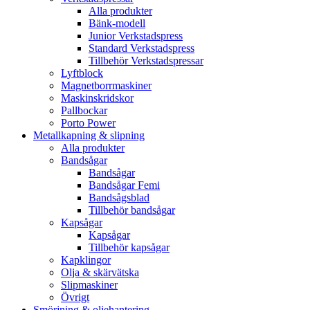
Alla produkter
Bänk-modell
Junior Verkstadspress
Standard Verkstadspress
Tillbehör Verkstadspressar
Lyftblock
Magnetborrmaskiner
Maskinskridskor
Pallbockar
Porto Power
Metallkapning & slipning
Alla produkter
Bandsågar
Bandsågar
Bandsågar Femi
Bandsågsblad
Tillbehör bandsågar
Kapsågar
Kapsågar
Tillbehör kapsågar
Kapklingor
Olja & skärvätska
Slipmaskiner
Övrigt
Smörjning & oljehantering