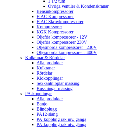
1 1/2 tum
Övriga ventiler & Kondenskranar
Bensinkompressorer
FIAC Kompressorer
FIAC Skruvkompressorer
Kompressorer
KGK Kompressorer
Oljefria kompressorer - 12V
Oljefria kompressorer 230V
Oljesmorda kompressorer - 230V
Oljesmorda kompressorer - 400V
Kulkranar & Rördelar
Alla produkter
Kulkranar
Rördelar
Klokopplingar
Sexkantnipplar mässing
Bussningar mässing
PA-kopplingar
Alla produkter
Banjo
Blindplugg
PA12-slang
PA-koppling rak inv. gänga
PA-koppling rak utv. gänga