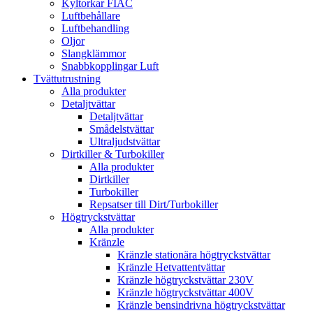
Kyltorkar FIAC
Luftbehållare
Luftbehandling
Oljor
Slangklämmor
Snabbkopplingar Luft
Tvättutrustning
Alla produkter
Detaljtvättar
Detaljtvättar
Smådelstvättar
Ultraljudstvättar
Dirtkiller & Turbokiller
Alla produkter
Dirtkiller
Turbokiller
Repsatser till Dirt/Turbokiller
Högtryckstvättar
Alla produkter
Kränzle
Kränzle stationära högtryckstvättar
Kränzle Hetvattentvättar
Kränzle högtryckstvättar 230V
Kränzle högtryckstvättar 400V
Kränzle bensindrivna högtryckstvättar