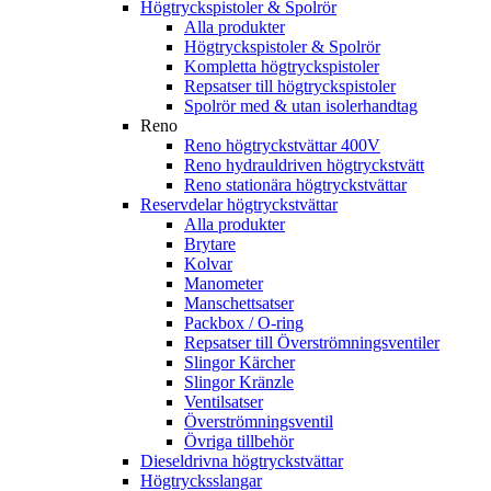
Högtryckspistoler & Spolrör
Alla produkter
Högtryckspistoler & Spolrör
Kompletta högtryckspistoler
Repsatser till högtryckspistoler
Spolrör med & utan isolerhandtag
Reno
Reno högtryckstvättar 400V
Reno hydrauldriven högtryckstvätt
Reno stationära högtryckstvättar
Reservdelar högtryckstvättar
Alla produkter
Brytare
Kolvar
Manometer
Manschettsatser
Packbox / O-ring
Repsatser till Överströmningsventiler
Slingor Kärcher
Slingor Kränzle
Ventilsatser
Överströmningsventil
Övriga tillbehör
Dieseldrivna högtryckstvättar
Högtrycksslangar