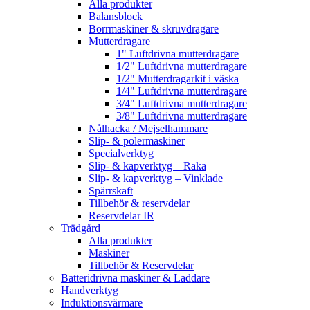
Alla produkter
Balansblock
Borrmaskiner & skruvdragare
Mutterdragare
1" Luftdrivna mutterdragare
1/2" Luftdrivna mutterdragare
1/2" Mutterdragarkit i väska
1/4" Luftdrivna mutterdragare
3/4" Luftdrivna mutterdragare
3/8" Luftdrivna mutterdragare
Nålhacka / Mejselhammare
Slip- & polermaskiner
Specialverktyg
Slip- & kapverktyg – Raka
Slip- & kapverktyg – Vinklade
Spärrskaft
Tillbehör & reservdelar
Reservdelar IR
Trädgård
Alla produkter
Maskiner
Tillbehör & Reservdelar
Batteridrivna maskiner & Laddare
Handverktyg
Induktionsvärmare