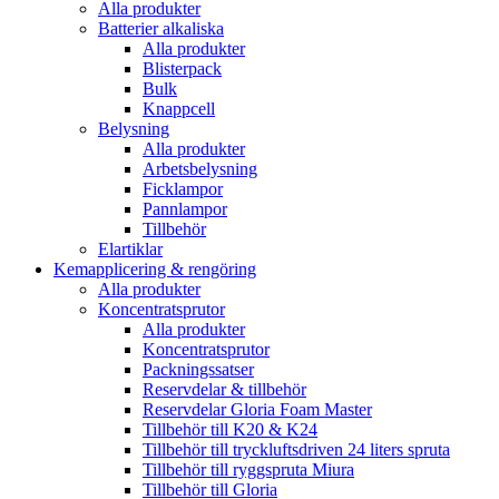
Alla produkter
Batterier alkaliska
Alla produkter
Blisterpack
Bulk
Knappcell
Belysning
Alla produkter
Arbetsbelysning
Ficklampor
Pannlampor
Tillbehör
Elartiklar
Kemapplicering & rengöring
Alla produkter
Koncentratsprutor
Alla produkter
Koncentratsprutor
Packningssatser
Reservdelar & tillbehör
Reservdelar Gloria Foam Master
Tillbehör till K20 & K24
Tillbehör till tryckluftsdriven 24 liters spruta
Tillbehör till ryggspruta Miura
Tillbehör till Gloria