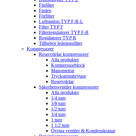
Finfilter
Fästen
Förfilter
Luftstation TYP F-R-L
Filter TYP F
Filterregulatorer TYP F-R
Regulatorer TYP R
Tillbehör ledningsfilter
Kompressorer
Reservdelar kompressorer
Alla produkter
Kompressorblock
Manometrar
Tryckströmbrytare
Reservdelar
Säkerhetsventiler kompressorer
Alla produkter
1/4 tum
3/8 tum
1/2 tum
3/4 tum
1 tum
1 1/2 tum
Övriga ventiler & Kondenskranar