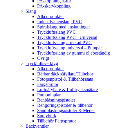
PA-koppling Y-rör
PA-skarvkoppling
Slang
Alla produkter
Industrivattenslang PVC
Spiralslang med anslutningar
Tryckluftsslang PVC
Tryckluftsslang PVC - Universal
Tryckluftsslang armerad PVC
Tryckluftsslang universal – Pumpar
Tryckluftsslang av gummi oljebeständig
Övrigt
Tryckluftsverktyg
Alla produkter
Bärbar däckpåfyllare/Tillbehör
Fotogenpistol & Tillbehörssats
Färgsprutor
Luftpåfyllare & Lufttrycksmätare
Pumpnipplar
Renblåsningspistoler
Rengöringspistoler & tillbehör
Sandblästringspistoler & Medel
Sprayburk
Tillbehör Färgsprutor
Backventiler