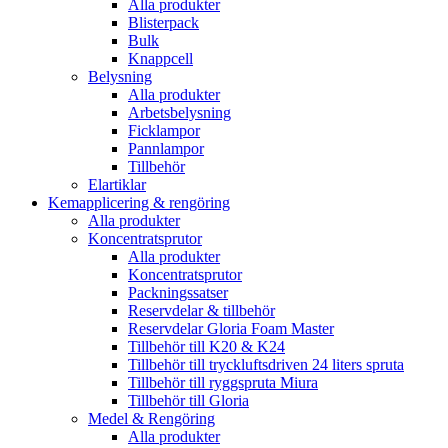
Alla produkter
Blisterpack
Bulk
Knappcell
Belysning
Alla produkter
Arbetsbelysning
Ficklampor
Pannlampor
Tillbehör
Elartiklar
Kemapplicering & rengöring
Alla produkter
Koncentratsprutor
Alla produkter
Koncentratsprutor
Packningssatser
Reservdelar & tillbehör
Reservdelar Gloria Foam Master
Tillbehör till K20 & K24
Tillbehör till tryckluftsdriven 24 liters spruta
Tillbehör till ryggspruta Miura
Tillbehör till Gloria
Medel & Rengöring
Alla produkter