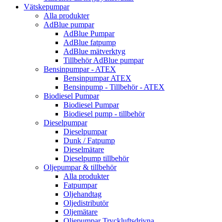
Vätskepumpar
Alla produkter
AdBlue pumpar
AdBlue Pumpar
AdBlue fatpump
AdBlue mätverktyg
Tillbehör AdBlue pumpar
Bensinpumpar - ATEX
Bensinpumpar ATEX
Bensinpump - Tillbehör - ATEX
Biodiesel Pumpar
Biodiesel Pumpar
Biodiesel pump - tillbehör
Dieselpumpar
Dieselpumpar
Dunk / Fatpump
Dieselmätare
Dieselpump tillbehör
Oljepumpar & tillbehör
Alla produkter
Fatpumpar
Oljehandtag
Oljedistributör
Oljemätare
Oljepumpar Tryckluftsdrivna