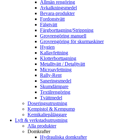
Allmän rengöring
Avkalkningsmedel
Bevara-produkter
Fordonstvätt
Fälgtvätt
Färgborttagning/Strippning
Grovrengöring manuell
Grovrengöring för skurmaskiner
Hygien
Kallavfettning
Klotterborttagning
Metalltvätt / Detaljtvätt
Microavfettning
Rally-Rent
Saneringsmedel
Skumdämpare
Textilrengöring
Tvättmedel
Doseringsutrustning
Kempistol & Kempump
Kemikaliepåläggare
Lyft & verkstadsutrustning
Alla produkter
Domkrafter
Hydrauliska domkrafter