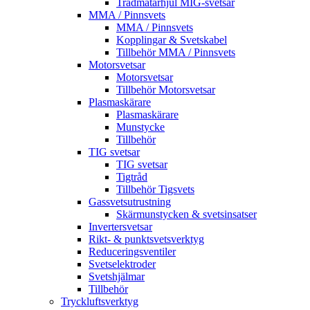
Trådmatarhjul MIG-svetsar
MMA / Pinnsvets
MMA / Pinnsvets
Kopplingar & Svetskabel
Tillbehör MMA / Pinnsvets
Motorsvetsar
Motorsvetsar
Tillbehör Motorsvetsar
Plasmaskärare
Plasmaskärare
Munstycke
Tillbehör
TIG svetsar
TIG svetsar
Tigtråd
Tillbehör Tigsvets
Gassvetsutrustning
Skärmunstycken & svetsinsatser
Invertersvetsar
Rikt- & punktsvetsverktyg
Reduceringsventiler
Svetselektroder
Svetshjälmar
Tillbehör
Tryckluftsverktyg