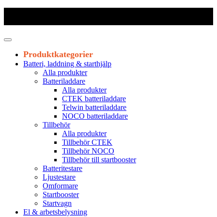
Frakt 179 kr
|
Fraktfritt från 1800 kr exkl. moms
|
Leveranstid 1-3
arbetsdagar
Produktkategorier
Batteri, laddning & starthjälp
Alla produkter
Batteriladdare
Alla produkter
CTEK batteriladdare
Telwin batteriladdare
NOCO batteriladdare
Tillbehör
Alla produkter
Tillbehör CTEK
Tillbehör NOCO
Tillbehör till startbooster
Batteritestare
Ljustestare
Omformare
Startbooster
Startvagn
El & arbetsbelysning