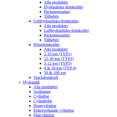
Alla produkter
Hydrauliska domkrafter
Packningssatser
Tillbehör
Lufthydrauliska domkrafter
Alla produkter
Lufthydrauliska domkrafter
Packningssatser
Tillbehör
Pelardomkrafter
Alla produkter
2-10 ton (TYP1)
12-30 ton (TYP2)
3-12 ton (TYP3)
4 & 10 ton (TYP 4)
50 & 100 ton
Truckdomkraft
Hydraulik
Alla produkter
Avdragare
Cylindrar
Cylinderkit
Dragcylindrar
Enkelverkande cylindrar
Flatcylindrar