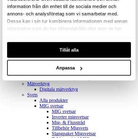
Filter
Golv- & Kombinationsmunstycke
information från din enhet till de sociala medier och
Munstycke
annons- och analysföretag som vi samarbetar med.
Motor
Dessa kan i sin tur kombinera informationen med annan
Reservdelar dammsugare
Rör & handtag
information som du har tillhandahållit eller som de har
Städset komplett
samlat in när du har använt deras tjänster.
Skarvdon
Tillbehör Ventos
Tillåt alla
Uppsamlingspåsar
Elverk
Alla produkter
Elverk
Anpassa
Tillbehör Geko Elverk
Tillbehör Honda ljuddämpade elverk
Mätverktyg
Digitala mätverktyg
Svets
Alla produkter
MIG svetsar
MIG svetsar
Inverter migsvetsar
Mig- & Flusstråd
Tillbehör Migsvets
Slangpaket Migsvetsar