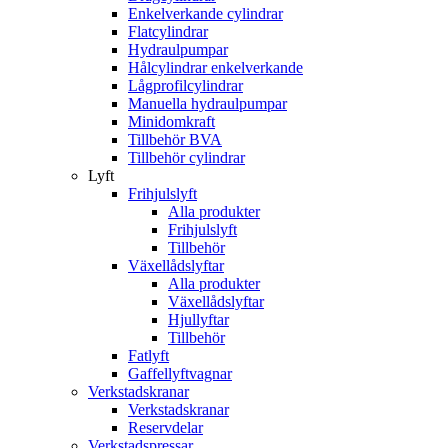
Enkelverkande cylindrar
Flatcylindrar
Hydraulpumpar
Hålcylindrar enkelverkande
Lågprofilcylindrar
Manuella hydraulpumpar
Minidomkraft
Tillbehör BVA
Tillbehör cylindrar
Lyft
Frihjulslyft
Alla produkter
Frihjulslyft
Tillbehör
Växellådslyftar
Alla produkter
Växellådslyftar
Hjullyftar
Tillbehör
Fatlyft
Gaffellyftvagnar
Verkstadskranar
Verkstadskranar
Reservdelar
Verkstadspressar