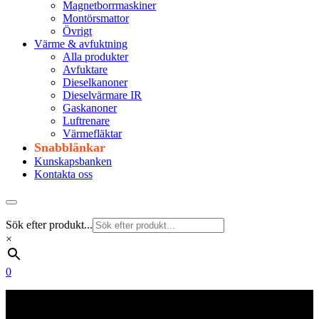
Magnetborrmaskiner
Montörsmattor
Övrigt
Värme & avfuktning
Alla produkter
Avfuktare
Dieselkanoner
Dieselvärmare IR
Gaskanoner
Luftrenare
Värmefläktar
Snabblänkar
Kunskapsbanken
Kontakta oss
Sök efter produkt...
×
0
Frakt 179 kr
Fraktfritt från 1800 kr exkl. moms