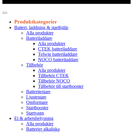
Leveranstid 1-3 arbetsdagar
Produktkategorier
Batteri, laddning & starthjälp
Alla produkter
Batteriladdare
Alla produkter
CTEK batteriladdare
Telwin batteriladdare
NOCO batteriladdare
Tillbehör
Alla produkter
Tillbehör CTEK
Tillbehör NOCO
Tillbehör till startbooster
Batteritestare
Ljustestare
Omformare
Startbooster
Startvagn
El & arbetsbelysning
Alla produkter
Batterier alkaliska