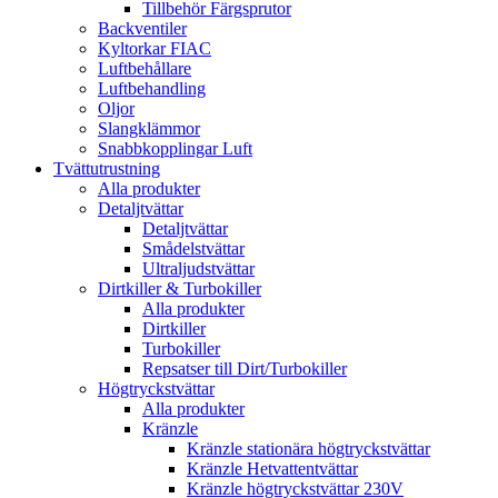
Tillbehör Färgsprutor
Backventiler
Kyltorkar FIAC
Luftbehållare
Luftbehandling
Oljor
Slangklämmor
Snabbkopplingar Luft
Tvättutrustning
Alla produkter
Detaljtvättar
Detaljtvättar
Smådelstvättar
Ultraljudstvättar
Dirtkiller & Turbokiller
Alla produkter
Dirtkiller
Turbokiller
Repsatser till Dirt/Turbokiller
Högtryckstvättar
Alla produkter
Kränzle
Kränzle stationära högtryckstvättar
Kränzle Hetvattentvättar
Kränzle högtryckstvättar 230V