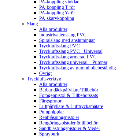
PA-koppling vinklad
PA-koppling T-rör
PA-koppling Y-rör
PA-skarvkoppling
Slang
Alla produkter
Industrivattenslang PVC
Spiralslang med anslutningar
Tryckluftsslang PVC
Tryckluftsslang PVC - Universal
Tryckluftsslang armerad PVC
Tryckluftsslang universal – Pumpar
Tryckluftsslang av gummi oljebeständig
Övrigt
Tryckluftsverktyg
Alla produkter
Bärbar däckpåfyllare/Tillbehör
Fotogenpistol & Tillbehörssats
Färgsprutor
Luftpåfyllare & Lufttrycksmätare
Pumpnipplar
Renblåsningspistoler
Rengöringspistoler & tillbehör
Sandblästringspistoler & Medel
Sprayburk