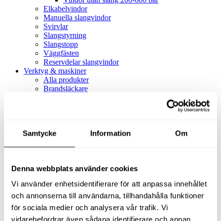
Elkabelvindor
Manuella slangvindor
Svirvlar
Slangstyrning
Slangstopp
Väggfästen
Reservdelar slangvindor
Verktyg & maskiner
Alla produkter
Brandsläckare
Alla produkter
Brandsläckare
Tillbehör brandsläckare
Dammsugare
Samtycke
Alla produkter
Information
Om
Slang & Tillbehör
Slang metervara
Slang komplett
Denna webbplats använder cookies
Slangfäste
Textil- & Våtdammsugare
Vi använder enhetsidentifierare för att anpassa innehållet
Textil- & Våtdammsugare
Tillbehör Textil- & våtdammsugare
och annonserna till användarna, tillhandahålla funktioner
Adaptrar
för sociala medier och analysera vår trafik. Vi
Dammsugare
vidarebefordrar även sådana identifierare och annan