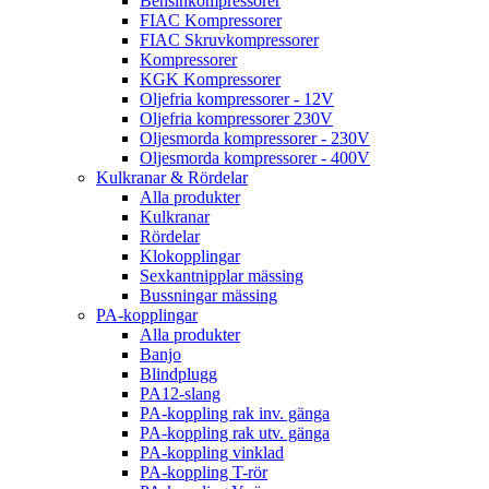
Bensinkompressorer
FIAC Kompressorer
FIAC Skruvkompressorer
Kompressorer
KGK Kompressorer
Oljefria kompressorer - 12V
Oljefria kompressorer 230V
Oljesmorda kompressorer - 230V
Oljesmorda kompressorer - 400V
Kulkranar & Rördelar
Alla produkter
Kulkranar
Rördelar
Klokopplingar
Sexkantnipplar mässing
Bussningar mässing
PA-kopplingar
Alla produkter
Banjo
Blindplugg
PA12-slang
PA-koppling rak inv. gänga
PA-koppling rak utv. gänga
PA-koppling vinklad
PA-koppling T-rör