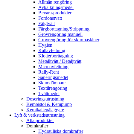
Allmän rengöring
Avkalkningsmedel
Bevara-produkter
Fordonstvätt
Fälgtvätt
Färgborttagning/Strippning
Grovrengöring manuell
Grovrengöring för skurmaskiner
Hygien
Kallavfettning
Klotterborttagning
Metalltvätt / Detaljtvätt
Microavfettning
Rally-Rent
Saneringsmedel
Skumdämpare
Textilrengöring
Tvättmedel
Doseringsutrustning
Kempistol & Kempump
Kemikaliepåläggare
Lyft & verkstadsutrustning
Alla produkter
Domkrafter
Hydrauliska domkrafter