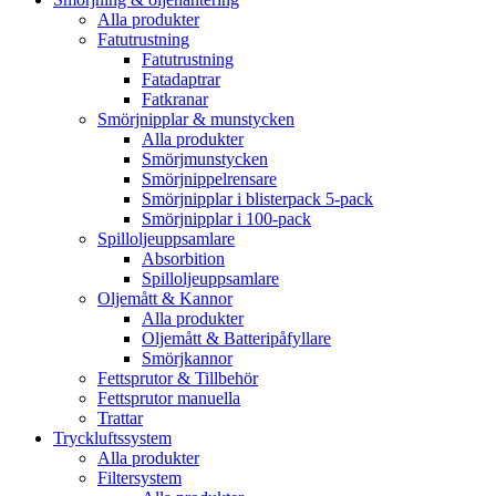
Alla produkter
Fatutrustning
Fatutrustning
Fatadaptrar
Fatkranar
Smörjnipplar & munstycken
Alla produkter
Smörjmunstycken
Smörjnippelrensare
Smörjnipplar i blisterpack 5-pack
Smörjnipplar i 100-pack
Spilloljeuppsamlare
Absorbition
Spilloljeuppsamlare
Oljemått & Kannor
Alla produkter
Oljemått & Batteripåfyllare
Smörjkannor
Fettsprutor & Tillbehör
Fettsprutor manuella
Trattar
Tryckluftssystem
Alla produkter
Filtersystem