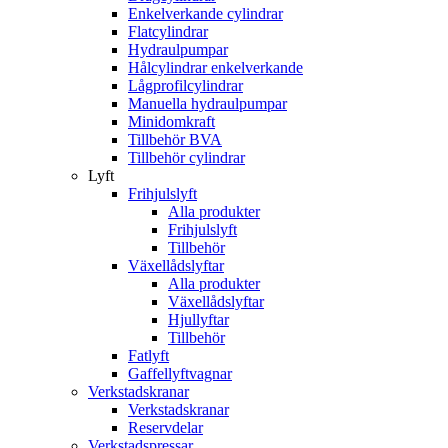
Enkelverkande cylindrar
Flatcylindrar
Hydraulpumpar
Hålcylindrar enkelverkande
Lågprofilcylindrar
Manuella hydraulpumpar
Minidomkraft
Tillbehör BVA
Tillbehör cylindrar
Lyft
Frihjulslyft
Alla produkter
Frihjulslyft
Tillbehör
Växellådslyftar
Alla produkter
Växellådslyftar
Hjullyftar
Tillbehör
Fatlyft
Gaffellyftvagnar
Verkstadskranar
Verkstadskranar
Reservdelar
Verkstadspressar