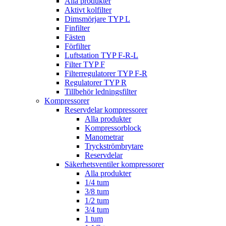
Alla produkter
Aktivt kolfilter
Dimsmörjare TYP L
Finfilter
Fästen
Förfilter
Luftstation TYP F-R-L
Filter TYP F
Filterregulatorer TYP F-R
Regulatorer TYP R
Tillbehör ledningsfilter
Kompressorer
Reservdelar kompressorer
Alla produkter
Kompressorblock
Manometrar
Tryckströmbrytare
Reservdelar
Säkerhetsventiler kompressorer
Alla produkter
1/4 tum
3/8 tum
1/2 tum
3/4 tum
1 tum