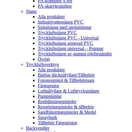
PA-koppling Y-rör
PA-skarvkoppling
Slang
Alla produkter
Industrivattenslang PVC
Spiralslang med anslutningar
Tryckluftsslang PVC
Tryckluftsslang PVC - Universal
Tryckluftsslang armerad PVC
Tryckluftsslang universal – Pumpar
Tryckluftsslang av gummi oljebeständig
Övrigt
Tryckluftsverktyg
Alla produkter
Bärbar däckpåfyllare/Tillbehör
Fotogenpistol & Tillbehörssats
Färgsprutor
Luftpåfyllare & Lufttrycksmätare
Pumpnipplar
Renblåsningspistoler
Rengöringspistoler & tillbehör
Sandblästringspistoler & Medel
Sprayburk
Tillbehör Färgsprutor
Backventiler