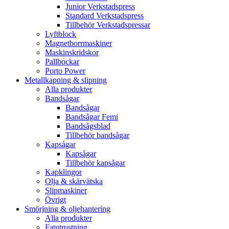
Junior Verkstadspress
Standard Verkstadspress
Tillbehör Verkstadspressar
Lyftblock
Magnetborrmaskiner
Maskinskridskor
Pallbockar
Porto Power
Metallkapning & slipning
Alla produkter
Bandsågar
Bandsågar
Bandsågar Femi
Bandsågsblad
Tillbehör bandsågar
Kapsågar
Kapsågar
Tillbehör kapsågar
Kapklingor
Olja & skärvätska
Slipmaskiner
Övrigt
Smörjning & oljehantering
Alla produkter
Fatutrustning