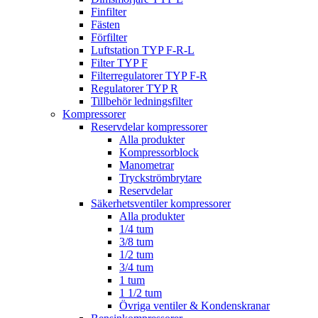
Finfilter
Fästen
Förfilter
Luftstation TYP F-R-L
Filter TYP F
Filterregulatorer TYP F-R
Regulatorer TYP R
Tillbehör ledningsfilter
Kompressorer
Reservdelar kompressorer
Alla produkter
Kompressorblock
Manometrar
Tryckströmbrytare
Reservdelar
Säkerhetsventiler kompressorer
Alla produkter
1/4 tum
3/8 tum
1/2 tum
3/4 tum
1 tum
1 1/2 tum
Övriga ventiler & Kondenskranar