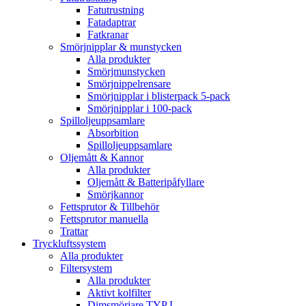
Fatutrustning
Fatadaptrar
Fatkranar
Smörjnipplar & munstycken
Alla produkter
Smörjmunstycken
Smörjnippelrensare
Smörjnipplar i blisterpack 5-pack
Smörjnipplar i 100-pack
Spilloljeuppsamlare
Absorbition
Spilloljeuppsamlare
Oljemått & Kannor
Alla produkter
Oljemått & Batteripåfyllare
Smörjkannor
Fettsprutor & Tillbehör
Fettsprutor manuella
Trattar
Tryckluftssystem
Alla produkter
Filtersystem
Alla produkter
Aktivt kolfilter
Dimsmörjare TYP L