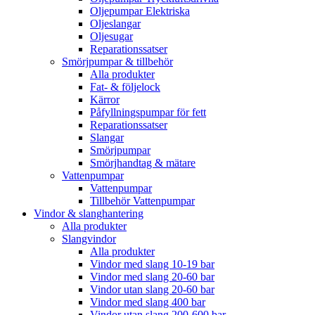
Oljepumpar Elektriska
Oljeslangar
Oljesugar
Reparationssatser
Smörjpumpar & tillbehör
Alla produkter
Fat- & följelock
Kärror
Påfyllningspumpar för fett
Reparationssatser
Slangar
Smörjpumpar
Smörjhandtag & mätare
Vattenpumpar
Vattenpumpar
Tillbehör Vattenpumpar
Vindor & slanghantering
Alla produkter
Slangvindor
Alla produkter
Vindor med slang 10-19 bar
Vindor med slang 20-60 bar
Vindor utan slang 20-60 bar
Vindor med slang 400 bar
Vindor utan slang 200-600 bar