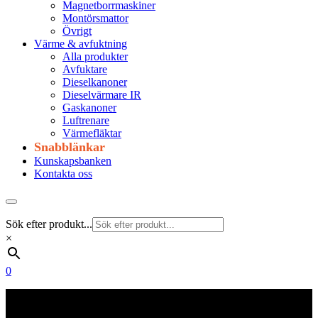
Magnetborrmaskiner
Montörsmattor
Övrigt
Värme & avfuktning
Alla produkter
Avfuktare
Dieselkanoner
Dieselvärmare IR
Gaskanoner
Luftrenare
Värmefläktar
Snabblänkar
Kunskapsbanken
Kontakta oss
Sök efter produkt...
×
0
Frakt 179 kr
Fraktfritt från 1800 kr exkl. moms