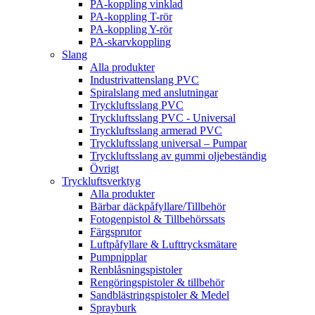
PA-koppling vinklad
PA-koppling T-rör
PA-koppling Y-rör
PA-skarvkoppling
Slang
Alla produkter
Industrivattenslang PVC
Spiralslang med anslutningar
Tryckluftsslang PVC
Tryckluftsslang PVC - Universal
Tryckluftsslang armerad PVC
Tryckluftsslang universal – Pumpar
Tryckluftsslang av gummi oljebeständig
Övrigt
Tryckluftsverktyg
Alla produkter
Bärbar däckpåfyllare/Tillbehör
Fotogenpistol & Tillbehörssats
Färgsprutor
Luftpåfyllare & Lufttrycksmätare
Pumpnipplar
Renblåsningspistoler
Rengöringspistoler & tillbehör
Sandblästringspistoler & Medel
Sprayburk