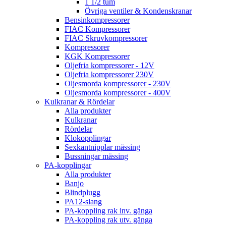
1 1/2 tum
Övriga ventiler & Kondenskranar
Bensinkompressorer
FIAC Kompressorer
FIAC Skruvkompressorer
Kompressorer
KGK Kompressorer
Oljefria kompressorer - 12V
Oljefria kompressorer 230V
Oljesmorda kompressorer - 230V
Oljesmorda kompressorer - 400V
Kulkranar & Rördelar
Alla produkter
Kulkranar
Rördelar
Klokopplingar
Sexkantnipplar mässing
Bussningar mässing
PA-kopplingar
Alla produkter
Banjo
Blindplugg
PA12-slang
PA-koppling rak inv. gänga
PA-koppling rak utv. gänga