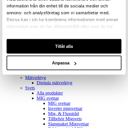
Filter
Golv- & Kombinationsmunstycke
information från din enhet till de sociala medier och
Munstycke
annons- och analysföretag som vi samarbetar med.
Motor
Dessa kan i sin tur kombinera informationen med annan
Reservdelar dammsugare
Rör & handtag
information som du har tillhandahållit eller som de har
Städset komplett
samlat in när du har använt deras tjänster.
Skarvdon
Tillbehör Ventos
Tillåt alla
Uppsamlingspåsar
Elverk
Alla produkter
Elverk
Anpassa
Tillbehör Geko Elverk
Tillbehör Honda ljuddämpade elverk
Mätverktyg
Digitala mätverktyg
Svets
Alla produkter
MIG svetsar
MIG svetsar
Inverter migsvetsar
Mig- & Flusstråd
Tillbehör Migsvets
Slangpaket Migsvetsar