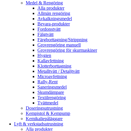
Medel & Rengöring
Alla produkter
Allmän rengöring
Avkalkningsmedel
Bevara-produkter
Fordonstvätt
Fälgtvätt
Färgborttagning/Strippning
Grovrengöring manuell
Grovrengöring för skurmaskiner
Hygien
Kallavfettning
Klotterborttagning
Metalltvätt / Detaljtvätt
Microavfettning
Rally-Rent
Saneringsmedel
Skumdämpare
Textilrengöring
Tvättmedel
Doseringsutrustning
Kempistol & Kempump
Kemikaliepåläggare
Lyft & verkstadsutrustning
Alla produkter