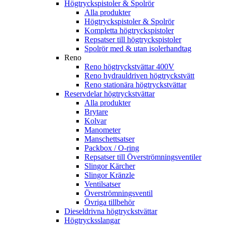
Högtryckspistoler & Spolrör
Alla produkter
Högtryckspistoler & Spolrör
Kompletta högtryckspistoler
Repsatser till högtryckspistoler
Spolrör med & utan isolerhandtag
Reno
Reno högtryckstvättar 400V
Reno hydrauldriven högtryckstvätt
Reno stationära högtryckstvättar
Reservdelar högtryckstvättar
Alla produkter
Brytare
Kolvar
Manometer
Manschettsatser
Packbox / O-ring
Repsatser till Överströmningsventiler
Slingor Kärcher
Slingor Kränzle
Ventilsatser
Överströmningsventil
Övriga tillbehör
Dieseldrivna högtryckstvättar
Högtrycksslangar