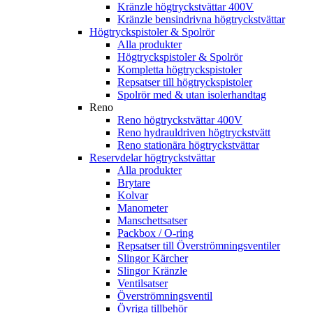
Kränzle högtryckstvättar 400V
Kränzle bensindrivna högtryckstvättar
Högtryckspistoler & Spolrör
Alla produkter
Högtryckspistoler & Spolrör
Kompletta högtryckspistoler
Repsatser till högtryckspistoler
Spolrör med & utan isolerhandtag
Reno
Reno högtryckstvättar 400V
Reno hydrauldriven högtryckstvätt
Reno stationära högtryckstvättar
Reservdelar högtryckstvättar
Alla produkter
Brytare
Kolvar
Manometer
Manschettsatser
Packbox / O-ring
Repsatser till Överströmningsventiler
Slingor Kärcher
Slingor Kränzle
Ventilsatser
Överströmningsventil
Övriga tillbehör