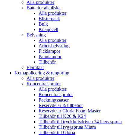
Alla produkter
Batterier alkaliska
Alla produkter
Blisterpack
Bulk
Knappcell
Belysning
Alla produkter
Arbetsbelysning
Ficklampor
Pannlampor
Tillbehör
Elartiklar
Kemapplicering & rengöring
Alla produkter
Koncentratsprutor
Alla produkter
Koncentratsprutor
Packningssatser
Reservdelar & tillbehör
Reservdelar Gloria Foam Master
Tillbehör till K20 & K24
Tillbehör till tryckluftsdriven 24 liters spruta
Tillbehör till ryggspruta Miura
Tillbehör till Gloria