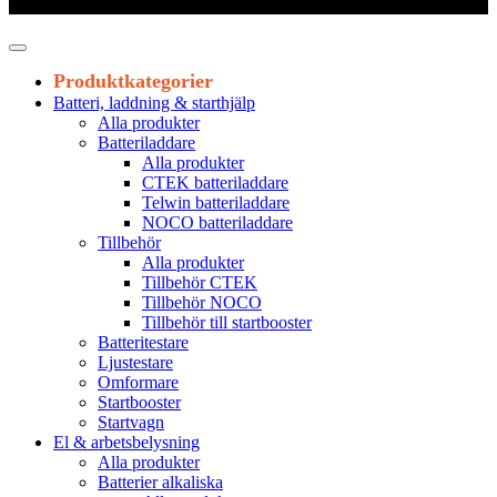
Leveranstid 1-3 arbetsdagar
Produktkategorier
Batteri, laddning & starthjälp
Alla produkter
Batteriladdare
Alla produkter
CTEK batteriladdare
Telwin batteriladdare
NOCO batteriladdare
Tillbehör
Alla produkter
Tillbehör CTEK
Tillbehör NOCO
Tillbehör till startbooster
Batteritestare
Ljustestare
Omformare
Startbooster
Startvagn
El & arbetsbelysning
Alla produkter
Batterier alkaliska