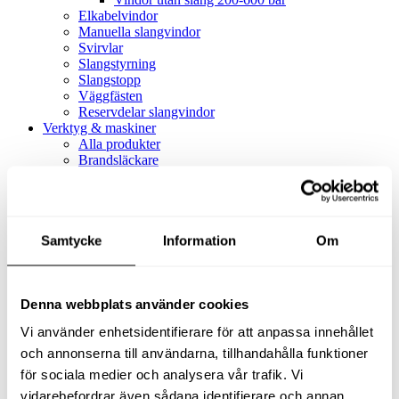
Elkabelvindor
Manuella slangvindor
Svirvlar
Slangstyrning
Slangstopp
Väggfästen
Reservdelar slangvindor
Verktyg & maskiner
Alla produkter
Brandsläckare
Alla produkter
Brandsläckare
Tillbehör brandsläckare
Dammsugare
Samtycke
Alla produkter
Information
Om
Slang & Tillbehör
Slang metervara
Slang komplett
Denna webbplats använder cookies
Slangfäste
Textil- & Våtdammsugare
Vi använder enhetsidentifierare för att anpassa innehållet
Textil- & Våtdammsugare
Tillbehör Textil- & våtdammsugare
och annonserna till användarna, tillhandahålla funktioner
Adaptrar
för sociala medier och analysera vår trafik. Vi
Dammsugare
vidarebefordrar även sådana identifierare och annan