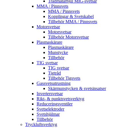
Trådmatarhjul MIG-svetsar
MMA / Pinnsvets
MMA / Pinnsvets
Kopplingar & Svetskabel
Tillbehör MMA / Pinnsvets
Motorsvetsar
Motorsvetsar
Tillbehör Motorsvetsar
Plasmaskärare
Plasmaskärare
Munstycke
Tillbehör
TIG svetsar
TIG svetsar
Tigtråd
Tillbehör Tigsvets
Gassvetsutrustning
Skärmunstycken & svetsinsatser
Invertersvetsar
Rikt- & punktsvetsverktyg
Reduceringsventiler
Svetselektroder
Svetshjälmar
Tillbehör
Tryckluftsverktyg