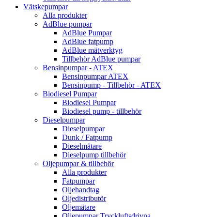
Vätskepumpar
Alla produkter
AdBlue pumpar
AdBlue Pumpar
AdBlue fatpump
AdBlue mätverktyg
Tillbehör AdBlue pumpar
Bensinpumpar - ATEX
Bensinpumpar ATEX
Bensinpump - Tillbehör - ATEX
Biodiesel Pumpar
Biodiesel Pumpar
Biodiesel pump - tillbehör
Dieselpumpar
Dieselpumpar
Dunk / Fatpump
Dieselmätare
Dieselpump tillbehör
Oljepumpar & tillbehör
Alla produkter
Fatpumpar
Oljehandtag
Oljedistributör
Oljemätare
Oljepumpar Tryckluftsdrivna