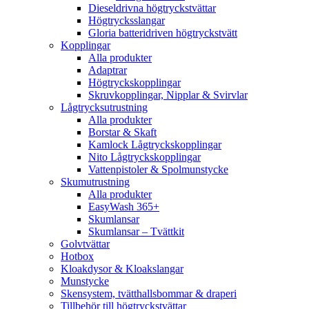
Dieseldrivna högtryckstvättar
Högtrycksslangar
Gloria batteridriven högtryckstvätt
Kopplingar
Alla produkter
Adaptrar
Högtryckskopplingar
Skruvkopplingar, Nipplar & Svirvlar
Lågtrycksutrustning
Alla produkter
Borstar & Skaft
Kamlock Lågtryckskopplingar
Nito Lågtryckskopplingar
Vattenpistoler & Spolmunstycke
Skumutrustning
Alla produkter
EasyWash 365+
Skumlansar
Skumlansar – Tvättkit
Golvtvättar
Hotbox
Kloakdysor & Kloakslangar
Munstycke
Skensystem, tvätthallsbommar & draperi
Tillbehör till högtryckstvättar