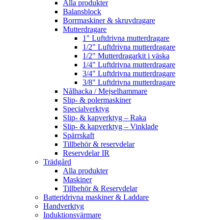
Alla produkter
Balansblock
Borrmaskiner & skruvdragare
Mutterdragare
1" Luftdrivna mutterdragare
1/2" Luftdrivna mutterdragare
1/2" Mutterdragarkit i väska
1/4" Luftdrivna mutterdragare
3/4" Luftdrivna mutterdragare
3/8" Luftdrivna mutterdragare
Nålhacka / Mejselhammare
Slip- & polermaskiner
Specialverktyg
Slip- & kapverktyg – Raka
Slip- & kapverktyg – Vinklade
Spärrskaft
Tillbehör & reservdelar
Reservdelar IR
Trädgård
Alla produkter
Maskiner
Tillbehör & Reservdelar
Batteridrivna maskiner & Laddare
Handverktyg
Induktionsvärmare