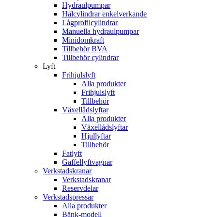
Hydraulpumpar
Hålcylindrar enkelverkande
Lågprofilcylindrar
Manuella hydraulpumpar
Minidomkraft
Tillbehör BVA
Tillbehör cylindrar
Lyft
Frihjulslyft
Alla produkter
Frihjulslyft
Tillbehör
Växellådslyftar
Alla produkter
Växellådslyftar
Hjullyftar
Tillbehör
Fatlyft
Gaffellyftvagnar
Verkstadskranar
Verkstadskranar
Reservdelar
Verkstadspressar
Alla produkter
Bänk-modell