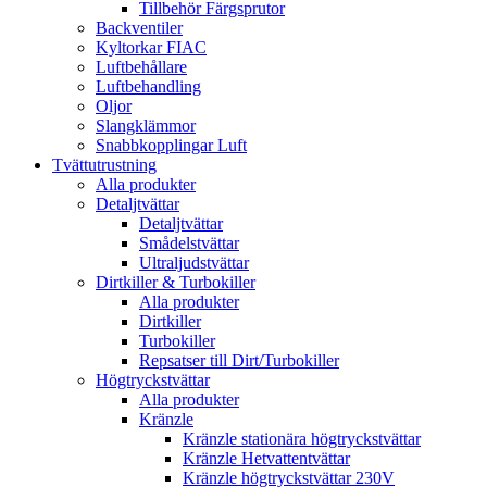
Tillbehör Färgsprutor
Backventiler
Kyltorkar FIAC
Luftbehållare
Luftbehandling
Oljor
Slangklämmor
Snabbkopplingar Luft
Tvättutrustning
Alla produkter
Detaljtvättar
Detaljtvättar
Smådelstvättar
Ultraljudstvättar
Dirtkiller & Turbokiller
Alla produkter
Dirtkiller
Turbokiller
Repsatser till Dirt/Turbokiller
Högtryckstvättar
Alla produkter
Kränzle
Kränzle stationära högtryckstvättar
Kränzle Hetvattentvättar
Kränzle högtryckstvättar 230V