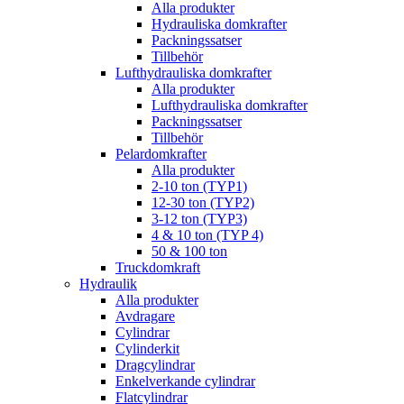
Alla produkter
Hydrauliska domkrafter
Packningssatser
Tillbehör
Lufthydrauliska domkrafter
Alla produkter
Lufthydrauliska domkrafter
Packningssatser
Tillbehör
Pelardomkrafter
Alla produkter
2-10 ton (TYP1)
12-30 ton (TYP2)
3-12 ton (TYP3)
4 & 10 ton (TYP 4)
50 & 100 ton
Truckdomkraft
Hydraulik
Alla produkter
Avdragare
Cylindrar
Cylinderkit
Dragcylindrar
Enkelverkande cylindrar
Flatcylindrar