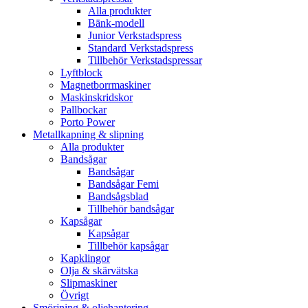
Alla produkter
Bänk-modell
Junior Verkstadspress
Standard Verkstadspress
Tillbehör Verkstadspressar
Lyftblock
Magnetborrmaskiner
Maskinskridskor
Pallbockar
Porto Power
Metallkapning & slipning
Alla produkter
Bandsågar
Bandsågar
Bandsågar Femi
Bandsågsblad
Tillbehör bandsågar
Kapsågar
Kapsågar
Tillbehör kapsågar
Kapklingor
Olja & skärvätska
Slipmaskiner
Övrigt
Smörjning & oljehantering