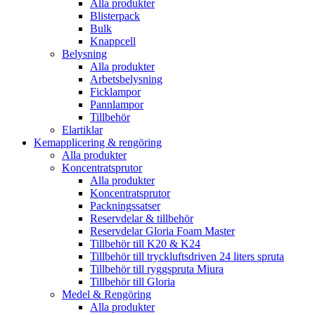
Alla produkter
Blisterpack
Bulk
Knappcell
Belysning
Alla produkter
Arbetsbelysning
Ficklampor
Pannlampor
Tillbehör
Elartiklar
Kemapplicering & rengöring
Alla produkter
Koncentratsprutor
Alla produkter
Koncentratsprutor
Packningssatser
Reservdelar & tillbehör
Reservdelar Gloria Foam Master
Tillbehör till K20 & K24
Tillbehör till tryckluftsdriven 24 liters spruta
Tillbehör till ryggspruta Miura
Tillbehör till Gloria
Medel & Rengöring
Alla produkter