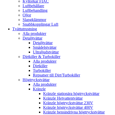
Kyltorkar FIAC
Luftbehållare
Luftbehandling
Oljor
Slangklämmor
Snabbkopplingar Luft
Tvättutrustning
Alla produkter
Detaljtvättar
Detaljtvättar
Smådelstvättar
Ultraljudstvättar
Dirtkiller & Turbokiller
Alla produkter
Dirtkiller
Turbokiller
Repsatser till Dirt/Turbokiller
Högtryckstvättar
Alla produkter
Kränzle
Kränzle stationära högtryckstvättar
Kränzle Hetvattentvättar
Kränzle högtryckstvättar 230V
Kränzle högtryckstvättar 400V
Kränzle bensindrivna högtryckstvättar