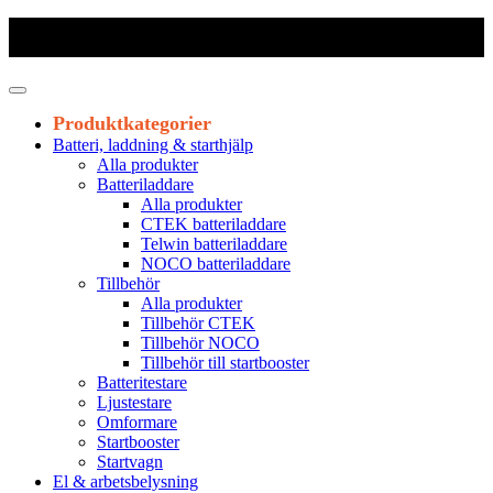
Frakt 179 kr
|
Fraktfritt från 1800 kr exkl. moms
|
Leveranstid 1-3
arbetsdagar
Produktkategorier
Batteri, laddning & starthjälp
Alla produkter
Batteriladdare
Alla produkter
CTEK batteriladdare
Telwin batteriladdare
NOCO batteriladdare
Tillbehör
Alla produkter
Tillbehör CTEK
Tillbehör NOCO
Tillbehör till startbooster
Batteritestare
Ljustestare
Omformare
Startbooster
Startvagn
El & arbetsbelysning