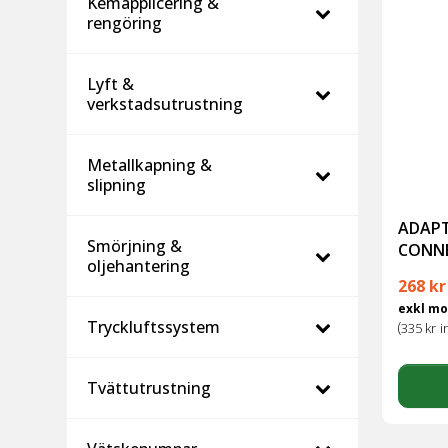
Kemapplicering &
rengöring
Lyft &
verkstadsutrustning
Metallkapning &
slipning
ADAPT
Smörjning &
CONN
oljehantering
268
kr
exkl m
Tryckluftssystem
(
335
kr
i
Tvättutrustning