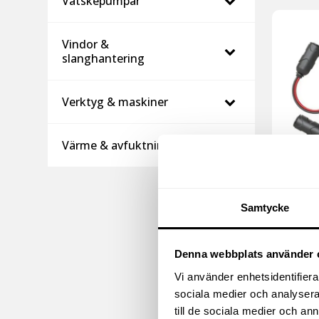
Vätskepumpar
Vindor &
slanghantering
Verktyg & maskiner
Värme & avfuktning
CIGA
HANE 
Samtycke
256
kr
exkl m
(
Denna webbplats använder 
320
kr
i
Vi använder enhetsidentifierar
sociala medier och analysera 
till de sociala medier och a