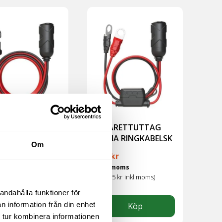
ARETTUTTAG
CIGARETTUTTAG
A HANE
HONA RINGKABELSK
Om
kr
171
kr
 moms
exkl moms
(
r
inkl moms)
213.75
kr
inkl moms)
andahålla funktioner för
n information från din enhet
Köp
Köp
 tur kombinera informationen