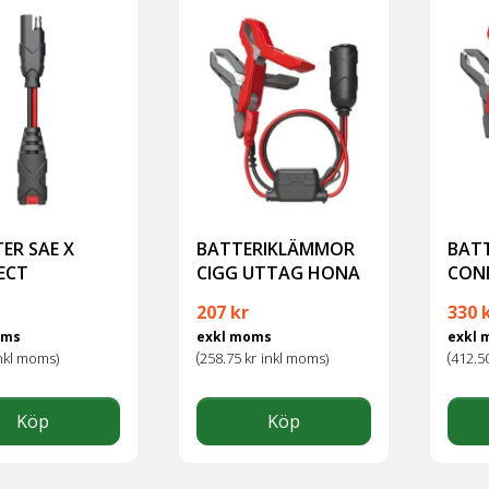
ER SAE X
BATTERIKLÄMMOR
BAT
ECT
CIGG UTTAG HONA
CON
207
kr
330
oms
exkl moms
exkl
(
(
nkl moms)
258.75
kr
inkl moms)
412.5
Köp
Köp