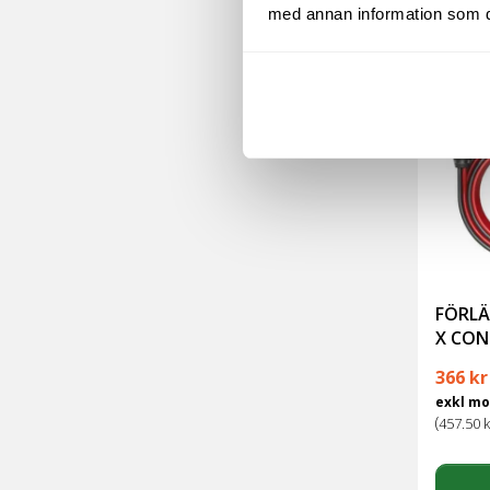
med annan information som du 
FÖRLÄ
X CON
366
kr
exkl m
(
457.50
k