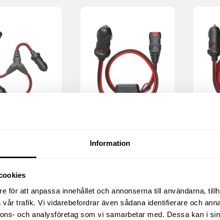
RETTUTTAG
CIGARETTUTTAG
CIG
2 HONA
HANE X CONNECT
HON
Information
330
kr
256
oms
exkl moms
exkl
(
(
cookies
nkl moms)
412.50
kr
inkl moms)
320
k
e för att anpassa innehållet och annonserna till användarna, tillh
vår trafik. Vi vidarebefordrar även sådana identifierare och anna
Köp
Köp
nnons- och analysföretag som vi samarbetar med. Dessa kan i sin