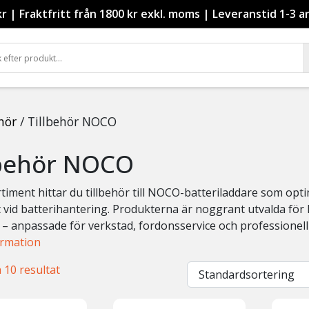
kr
|
Fraktfritt från 1800 kr exkl. moms
|
Leveranstid 1-3 a
hör
/ Tillbehör NOCO
lbehör NOCO
ortiment hittar du tillbehör till NOCO-batteriladdare som op
vid batterihantering. Produkterna är noggrant utvalda för hög
 – anpassade för verkstad, fordonsservice och professionel
ormation
a 10 resultat