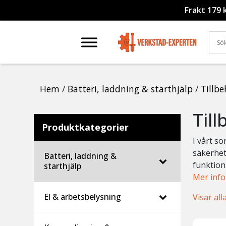
Frakt 179 
Hem
/
Batteri, laddning & starthjälp
/
Tillbe
Til
Produktkategorier
I vårt s
säkerhet 
Batteri, laddning &
funktion
starthjälp
Mer inf
El & arbetsbelysning
Visar all