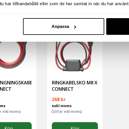
har tillhandahållit eller som de har samlat in när du har använt 
Anpassa
NGNINGSKABEL
RINGKABELSKO M8 X
NECT
CONNECT
268
kr
oms
exkl moms
(
r
inkl moms)
335
kr
inkl moms)
Köp
Köp