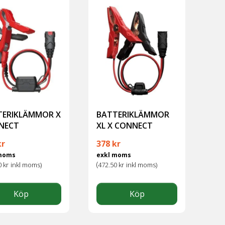
TERIKLÄMMOR X
BATTERIKLÄMMOR
NECT
XL X CONNECT
kr
378
kr
 moms
exkl moms
(
0
kr
inkl moms)
472.50
kr
inkl moms)
Köp
Köp