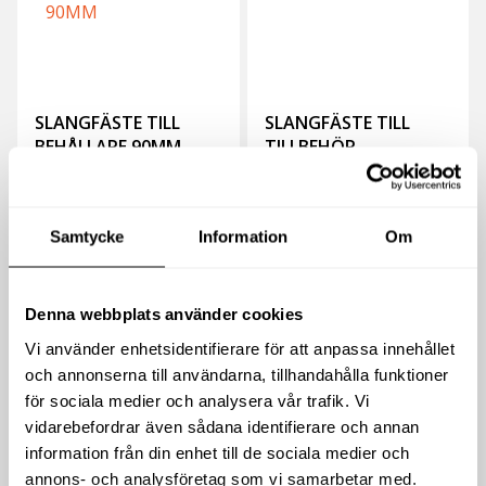
SLANGFÄSTE TILL
SLANGFÄSTE TILL
BEHÅLLARE 90MM
TILLBEHÖR
436
kr
104
kr
exkl moms
exkl moms
(
(
545
kr
inkl moms)
130
kr
inkl moms)
Samtycke
Information
Om
Köp
Köp
Denna webbplats använder cookies
Vi använder enhetsidentifierare för att anpassa innehållet
och annonserna till användarna, tillhandahålla funktioner
för sociala medier och analysera vår trafik. Vi
vidarebefordrar även sådana identifierare och annan
information från din enhet till de sociala medier och
annons- och analysföretag som vi samarbetar med.