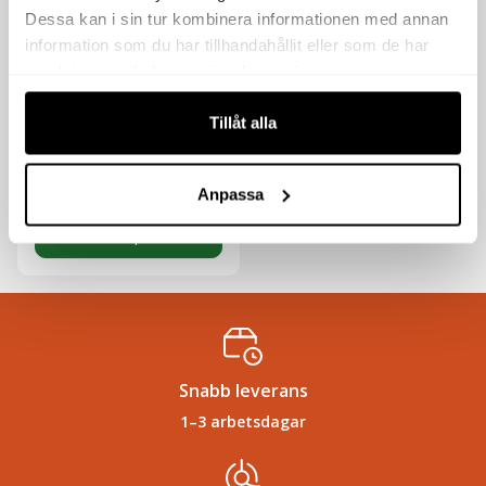
Dessa kan i sin tur kombinera informationen med annan
information som du har tillhandahållit eller som de har
SLANGFÄSTE
samlat in när du har använt deras tjänster.
TILLBEHÖR 50MM
261
kr
Tillåt alla
exkl moms
(
326.25
kr
inkl moms)
Anpassa
Köp
Snabb leverans
1–3 arbetsdagar