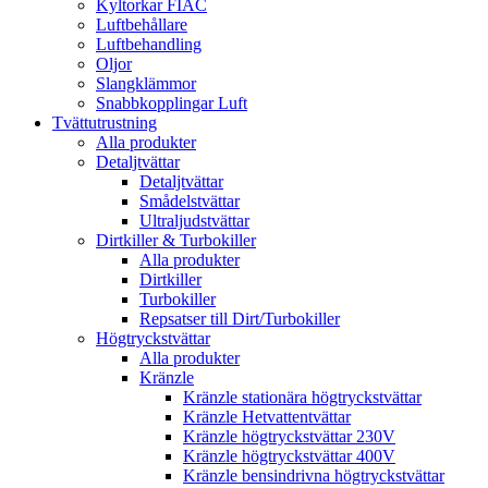
Kyltorkar FIAC
Luftbehållare
Luftbehandling
Oljor
Slangklämmor
Snabbkopplingar Luft
Tvättutrustning
Alla produkter
Detaljtvättar
Detaljtvättar
Smådelstvättar
Ultraljudstvättar
Dirtkiller & Turbokiller
Alla produkter
Dirtkiller
Turbokiller
Repsatser till Dirt/Turbokiller
Högtryckstvättar
Alla produkter
Kränzle
Kränzle stationära högtryckstvättar
Kränzle Hetvattentvättar
Kränzle högtryckstvättar 230V
Kränzle högtryckstvättar 400V
Kränzle bensindrivna högtryckstvättar