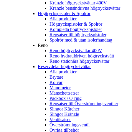
Kränzle högtryckstvättar 400V
Kränzle bensindrivna högtryckstvättar
Högtryckspistoler & Spolrör
Alla produkter
Högtryckspistoler & Spolrör
Kompletta högtryckspistoler
Repsatser till högtryckspistoler
Spolrör med & utan isolerhandtag
Reno
Reno högtryckstvättar 400V
Reno hydrauldriven högtryckstvätt
Reno stationära högtryckstvättar
Reservdelar högtryckstvättar
Alla produkter
Brytare
Kolvar
Manometer
Manschettsatser
Packbox / O-ring
Repsatser till Överströmningsventiler
Slingor Kärcher
Slingor Kränzle
Ventilsatser
Överströmningsventil
Övriga tillbehör