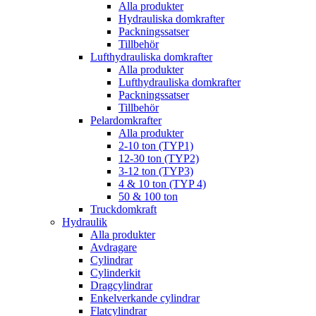
Alla produkter
Hydrauliska domkrafter
Packningssatser
Tillbehör
Lufthydrauliska domkrafter
Alla produkter
Lufthydrauliska domkrafter
Packningssatser
Tillbehör
Pelardomkrafter
Alla produkter
2-10 ton (TYP1)
12-30 ton (TYP2)
3-12 ton (TYP3)
4 & 10 ton (TYP 4)
50 & 100 ton
Truckdomkraft
Hydraulik
Alla produkter
Avdragare
Cylindrar
Cylinderkit
Dragcylindrar
Enkelverkande cylindrar
Flatcylindrar