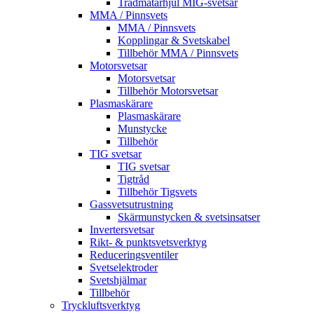
Trådmatarhjul MIG-svetsar
MMA / Pinnsvets
MMA / Pinnsvets
Kopplingar & Svetskabel
Tillbehör MMA / Pinnsvets
Motorsvetsar
Motorsvetsar
Tillbehör Motorsvetsar
Plasmaskärare
Plasmaskärare
Munstycke
Tillbehör
TIG svetsar
TIG svetsar
Tigtråd
Tillbehör Tigsvets
Gassvetsutrustning
Skärmunstycken & svetsinsatser
Invertersvetsar
Rikt- & punktsvetsverktyg
Reduceringsventiler
Svetselektroder
Svetshjälmar
Tillbehör
Tryckluftsverktyg