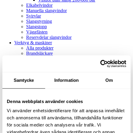
Elkabelvindor
Manuella slangvindor
Svirvlar
Slangstyrning
Slangstopp
Väggfästen
Reservdelar slangvindor
Verktyg & maskiner
Alla produkter
Brandsläckare
Alla produkter
Brandsläckare
Tillbehör brandsläckare
Dammsugare
Samtycke
Alla produkter
Information
Om
Slang & Tillbehör
Slang metervara
Slang komplett
Denna webbplats använder cookies
Slangfäste
Textil- & Våtdammsugare
Vi använder enhetsidentifierare för att anpassa innehållet
Textil- & Våtdammsugare
Tillbehör Textil- & våtdammsugare
och annonserna till användarna, tillhandahålla funktioner
Adaptrar
för sociala medier och analysera vår trafik. Vi
Dammsugare
vidarebefordrar även sådana identifierare och annan