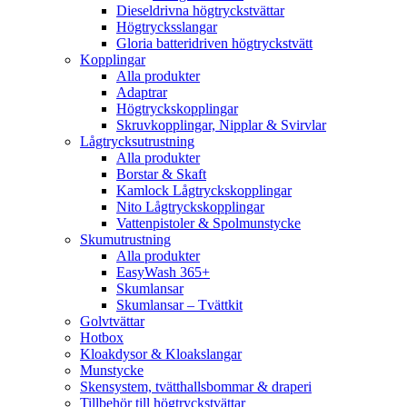
Dieseldrivna högtryckstvättar
Högtrycksslangar
Gloria batteridriven högtryckstvätt
Kopplingar
Alla produkter
Adaptrar
Högtryckskopplingar
Skruvkopplingar, Nipplar & Svirvlar
Lågtrycksutrustning
Alla produkter
Borstar & Skaft
Kamlock Lågtryckskopplingar
Nito Lågtryckskopplingar
Vattenpistoler & Spolmunstycke
Skumutrustning
Alla produkter
EasyWash 365+
Skumlansar
Skumlansar – Tvättkit
Golvtvättar
Hotbox
Kloakdysor & Kloakslangar
Munstycke
Skensystem, tvätthallsbommar & draperi
Tillbehör till högtryckstvättar