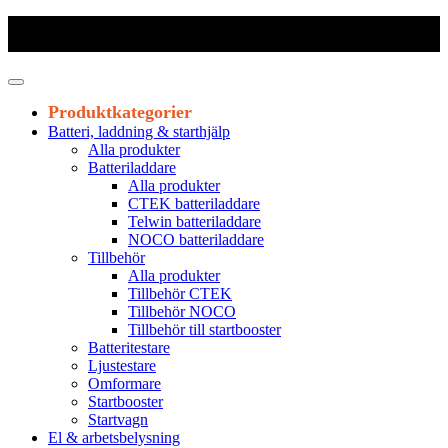
Frakt 179 kr
|
Fraktfritt från 1800 kr exkl. moms
|
Leveranstid 1-3
arbetsdagar
Produktkategorier
Batteri, laddning & starthjälp
Alla produkter
Batteriladdare
Alla produkter
CTEK batteriladdare
Telwin batteriladdare
NOCO batteriladdare
Tillbehör
Alla produkter
Tillbehör CTEK
Tillbehör NOCO
Tillbehör till startbooster
Batteritestare
Ljustestare
Omformare
Startbooster
Startvagn
El & arbetsbelysning