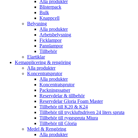
Alla produkter
Blisterpack
Bulk
Knappcell
Belysning
Alla produkter
Arbetsbelysning
Ficklampor
Pannlampor
Tillbehör
Elartiklar
Kemapplicering & rengöring
Alla produkter
Koncentratsprutor
Alla produkter
Koncentratsprutor
Packningssatser
Reservdelar & tillbehör
Reservdelar Gloria Foam Master
Tillbehör till K20 & K24
Tillbehör till tryckluftsdriven 24 liters spruta
Tillbehör till ryggspruta Miura
Tillbehör till Gloria
Medel & Rengöring
Alla produkter