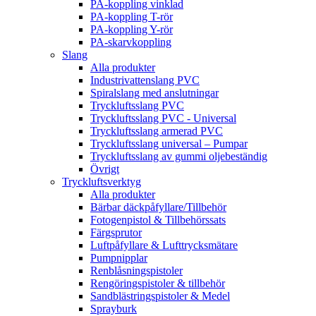
PA-koppling vinklad
PA-koppling T-rör
PA-koppling Y-rör
PA-skarvkoppling
Slang
Alla produkter
Industrivattenslang PVC
Spiralslang med anslutningar
Tryckluftsslang PVC
Tryckluftsslang PVC - Universal
Tryckluftsslang armerad PVC
Tryckluftsslang universal – Pumpar
Tryckluftsslang av gummi oljebeständig
Övrigt
Tryckluftsverktyg
Alla produkter
Bärbar däckpåfyllare/Tillbehör
Fotogenpistol & Tillbehörssats
Färgsprutor
Luftpåfyllare & Lufttrycksmätare
Pumpnipplar
Renblåsningspistoler
Rengöringspistoler & tillbehör
Sandblästringspistoler & Medel
Sprayburk