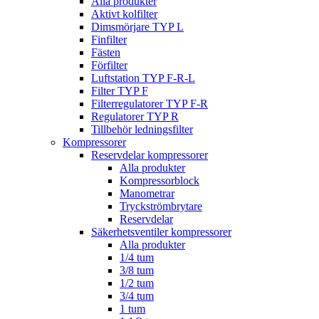
Alla produkter
Aktivt kolfilter
Dimsmörjare TYP L
Finfilter
Fästen
Förfilter
Luftstation TYP F-R-L
Filter TYP F
Filterregulatorer TYP F-R
Regulatorer TYP R
Tillbehör ledningsfilter
Kompressorer
Reservdelar kompressorer
Alla produkter
Kompressorblock
Manometrar
Tryckströmbrytare
Reservdelar
Säkerhetsventiler kompressorer
Alla produkter
1/4 tum
3/8 tum
1/2 tum
3/4 tum
1 tum