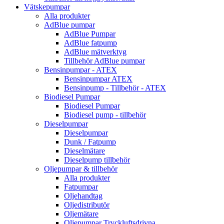
Vätskepumpar
Alla produkter
AdBlue pumpar
AdBlue Pumpar
AdBlue fatpump
AdBlue mätverktyg
Tillbehör AdBlue pumpar
Bensinpumpar - ATEX
Bensinpumpar ATEX
Bensinpump - Tillbehör - ATEX
Biodiesel Pumpar
Biodiesel Pumpar
Biodiesel pump - tillbehör
Dieselpumpar
Dieselpumpar
Dunk / Fatpump
Dieselmätare
Dieselpump tillbehör
Oljepumpar & tillbehör
Alla produkter
Fatpumpar
Oljehandtag
Oljedistributör
Oljemätare
Oljepumpar Tryckluftsdrivna