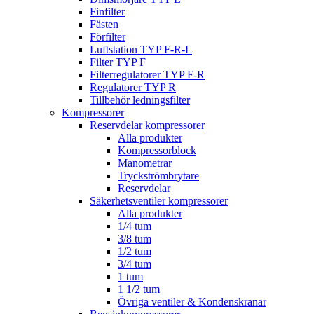
Finfilter
Fästen
Förfilter
Luftstation TYP F-R-L
Filter TYP F
Filterregulatorer TYP F-R
Regulatorer TYP R
Tillbehör ledningsfilter
Kompressorer
Reservdelar kompressorer
Alla produkter
Kompressorblock
Manometrar
Tryckströmbrytare
Reservdelar
Säkerhetsventiler kompressorer
Alla produkter
1/4 tum
3/8 tum
1/2 tum
3/4 tum
1 tum
1 1/2 tum
Övriga ventiler & Kondenskranar