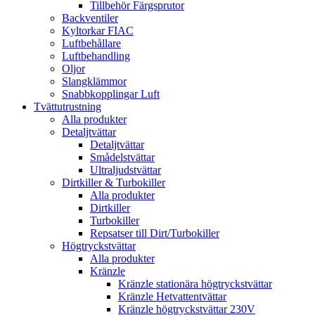
Tillbehör Färgsprutor
Backventiler
Kyltorkar FIAC
Luftbehållare
Luftbehandling
Oljor
Slangklämmor
Snabbkopplingar Luft
Tvättutrustning
Alla produkter
Detaljtvättar
Detaljtvättar
Smådelstvättar
Ultraljudstvättar
Dirtkiller & Turbokiller
Alla produkter
Dirtkiller
Turbokiller
Repsatser till Dirt/Turbokiller
Högtryckstvättar
Alla produkter
Kränzle
Kränzle stationära högtryckstvättar
Kränzle Hetvattentvättar
Kränzle högtryckstvättar 230V