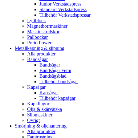
Junior Verkstadspress
Standard Verkstadspress
Tillbehör Verkstadspressar
Lyftblock
Magnetborrmaskiner
Maskinskridskor
Pallbockar
Porto Power
Metallkapning & slipning
Alla produkter
Bandsågar
Bandsågar
Bandsågar Femi
Bandsågsblad
Tillbehör bandsågar
Kapsågar
Kapsågar
Tillbehör kapsågar
Kapklingor
Olja & skärvätska
Slipmaskiner
Övrigt
Smörjning & oljehantering
Alla produkter
Fatutrustning