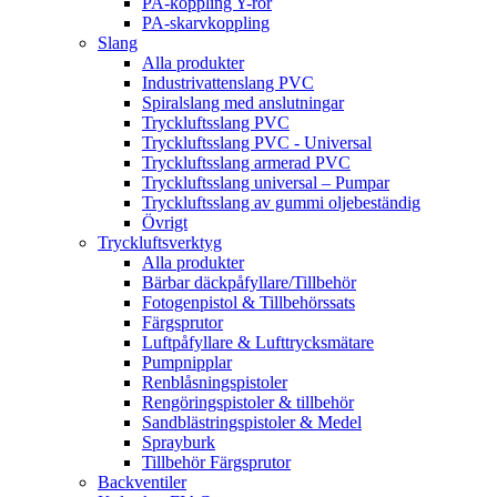
PA-koppling Y-rör
PA-skarvkoppling
Slang
Alla produkter
Industrivattenslang PVC
Spiralslang med anslutningar
Tryckluftsslang PVC
Tryckluftsslang PVC - Universal
Tryckluftsslang armerad PVC
Tryckluftsslang universal – Pumpar
Tryckluftsslang av gummi oljebeständig
Övrigt
Tryckluftsverktyg
Alla produkter
Bärbar däckpåfyllare/Tillbehör
Fotogenpistol & Tillbehörssats
Färgsprutor
Luftpåfyllare & Lufttrycksmätare
Pumpnipplar
Renblåsningspistoler
Rengöringspistoler & tillbehör
Sandblästringspistoler & Medel
Sprayburk
Tillbehör Färgsprutor
Backventiler