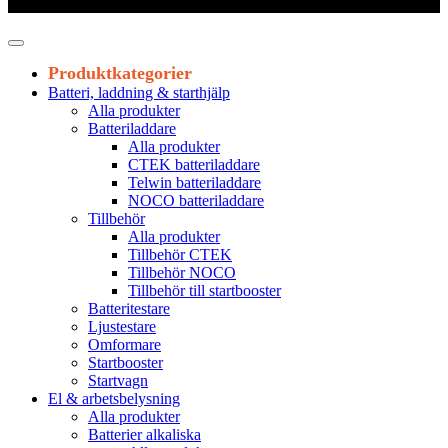
Leveranstid 1-3 arbetsdagar
Produktkategorier
Batteri, laddning & starthjälp
Alla produkter
Batteriladdare
Alla produkter
CTEK batteriladdare
Telwin batteriladdare
NOCO batteriladdare
Tillbehör
Alla produkter
Tillbehör CTEK
Tillbehör NOCO
Tillbehör till startbooster
Batteritestare
Ljustestare
Omformare
Startbooster
Startvagn
El & arbetsbelysning
Alla produkter
Batterier alkaliska