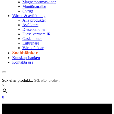
Magnetborrmaskiner
Montörsmattor
Övrigt
Värme & avfuktning
Alla produkter
Avfuktare
Dieselkanoner
Dieselvärmare IR
Gaskanoner
Luftrenare
Värmefläktar
Snabblänkar
Kunskapsbanken
Kontakta oss
Sök efter produkt...
×
0
Frakt 179 kr
Fraktfritt från 1800 kr exkl. moms