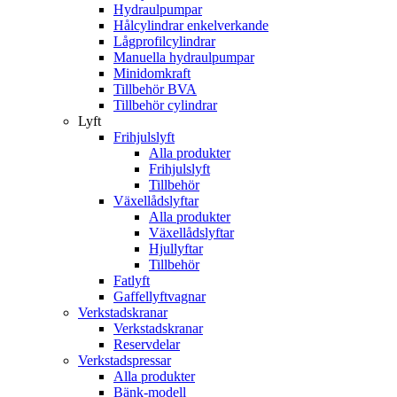
Hydraulpumpar
Hålcylindrar enkelverkande
Lågprofilcylindrar
Manuella hydraulpumpar
Minidomkraft
Tillbehör BVA
Tillbehör cylindrar
Lyft
Frihjulslyft
Alla produkter
Frihjulslyft
Tillbehör
Växellådslyftar
Alla produkter
Växellådslyftar
Hjullyftar
Tillbehör
Fatlyft
Gaffellyftvagnar
Verkstadskranar
Verkstadskranar
Reservdelar
Verkstadspressar
Alla produkter
Bänk-modell