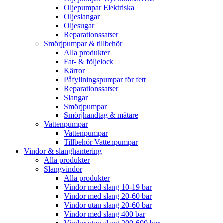
Oljepumpar Elektriska
Oljeslangar
Oljesugar
Reparationssatser
Smörjpumpar & tillbehör
Alla produkter
Fat- & följelock
Kärror
Påfyllningspumpar för fett
Reparationssatser
Slangar
Smörjpumpar
Smörjhandtag & mätare
Vattenpumpar
Vattenpumpar
Tillbehör Vattenpumpar
Vindor & slanghantering
Alla produkter
Slangvindor
Alla produkter
Vindor med slang 10-19 bar
Vindor med slang 20-60 bar
Vindor utan slang 20-60 bar
Vindor med slang 400 bar
Vindor utan slang 200-600 bar