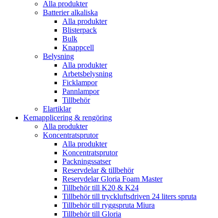
Alla produkter
Batterier alkaliska
Alla produkter
Blisterpack
Bulk
Knappcell
Belysning
Alla produkter
Arbetsbelysning
Ficklampor
Pannlampor
Tillbehör
Elartiklar
Kemapplicering & rengöring
Alla produkter
Koncentratsprutor
Alla produkter
Koncentratsprutor
Packningssatser
Reservdelar & tillbehör
Reservdelar Gloria Foam Master
Tillbehör till K20 & K24
Tillbehör till tryckluftsdriven 24 liters spruta
Tillbehör till ryggspruta Miura
Tillbehör till Gloria