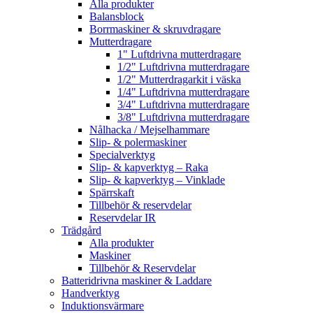
Alla produkter
Balansblock
Borrmaskiner & skruvdragare
Mutterdragare
1" Luftdrivna mutterdragare
1/2" Luftdrivna mutterdragare
1/2" Mutterdragarkit i väska
1/4" Luftdrivna mutterdragare
3/4" Luftdrivna mutterdragare
3/8" Luftdrivna mutterdragare
Nålhacka / Mejselhammare
Slip- & polermaskiner
Specialverktyg
Slip- & kapverktyg – Raka
Slip- & kapverktyg – Vinklade
Spärrskaft
Tillbehör & reservdelar
Reservdelar IR
Trädgård
Alla produkter
Maskiner
Tillbehör & Reservdelar
Batteridrivna maskiner & Laddare
Handverktyg
Induktionsvärmare