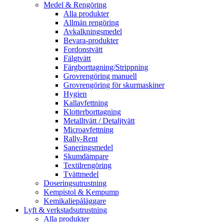
Medel & Rengöring
Alla produkter
Allmän rengöring
Avkalkningsmedel
Bevara-produkter
Fordonstvätt
Fälgtvätt
Färgborttagning/Strippning
Grovrengöring manuell
Grovrengöring för skurmaskiner
Hygien
Kallavfettning
Klotterborttagning
Metalltvätt / Detaljtvätt
Microavfettning
Rally-Rent
Saneringsmedel
Skumdämpare
Textilrengöring
Tvättmedel
Doseringsutrustning
Kempistol & Kempump
Kemikaliepåläggare
Lyft & verkstadsutrustning
Alla produkter