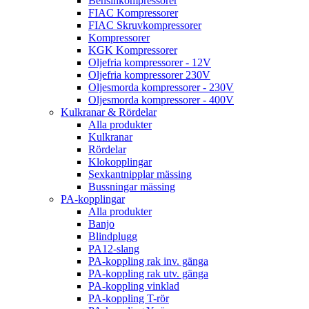
Bensinkompressorer
FIAC Kompressorer
FIAC Skruvkompressorer
Kompressorer
KGK Kompressorer
Oljefria kompressorer - 12V
Oljefria kompressorer 230V
Oljesmorda kompressorer - 230V
Oljesmorda kompressorer - 400V
Kulkranar & Rördelar
Alla produkter
Kulkranar
Rördelar
Klokopplingar
Sexkantnipplar mässing
Bussningar mässing
PA-kopplingar
Alla produkter
Banjo
Blindplugg
PA12-slang
PA-koppling rak inv. gänga
PA-koppling rak utv. gänga
PA-koppling vinklad
PA-koppling T-rör