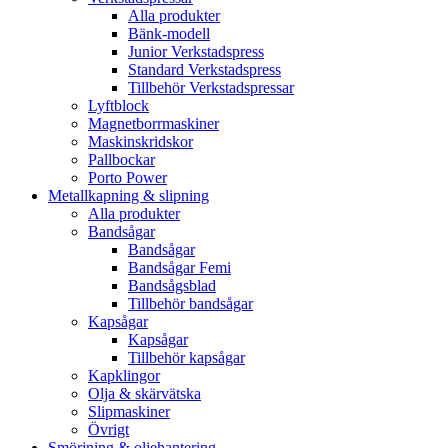
Alla produkter
Bänk-modell
Junior Verkstadspress
Standard Verkstadspress
Tillbehör Verkstadspressar
Lyftblock
Magnetborrmaskiner
Maskinskridskor
Pallbockar
Porto Power
Metallkapning & slipning
Alla produkter
Bandsågar
Bandsågar
Bandsågar Femi
Bandsågsblad
Tillbehör bandsågar
Kapsågar
Kapsågar
Tillbehör kapsågar
Kapklingor
Olja & skärvätska
Slipmaskiner
Övrigt
Smörjning & oljehantering