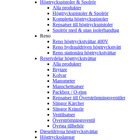
Högtryckspistoler & Spolrör
Alla produkter
Högtryckspistoler & Spolrör
Kompletta högtryckspistoler
Repsatser till högtryckspistoler
Spolrör med & utan isolerhandtag
Reno
Reno högtryckstvättar 400V
Reno hydrauldriven högtryckstvätt
Reno stationära högtryckstvättar
Reservdelar högtryckstvättar
Alla produkter
Brytare
Kolvar
Manometer
Manschettsatser
Packbox / O-ring
Repsatser till Överströmningsventiler
Slingor Kärcher
Slingor Kränzle
Ventilsatser
Överströmningsventil
Övriga tillbehör
Dieseldrivna högtryckstvättar
Högtrycksslangar