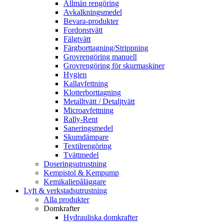
Allmän rengöring
Avkalkningsmedel
Bevara-produkter
Fordonstvätt
Fälgtvätt
Färgborttagning/Strippning
Grovrengöring manuell
Grovrengöring för skurmaskiner
Hygien
Kallavfettning
Klotterborttagning
Metalltvätt / Detaljtvätt
Microavfettning
Rally-Rent
Saneringsmedel
Skumdämpare
Textilrengöring
Tvättmedel
Doseringsutrustning
Kempistol & Kempump
Kemikaliepåläggare
Lyft & verkstadsutrustning
Alla produkter
Domkrafter
Hydrauliska domkrafter