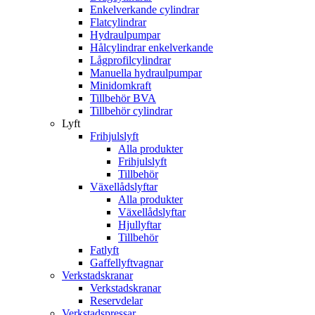
Enkelverkande cylindrar
Flatcylindrar
Hydraulpumpar
Hålcylindrar enkelverkande
Lågprofilcylindrar
Manuella hydraulpumpar
Minidomkraft
Tillbehör BVA
Tillbehör cylindrar
Lyft
Frihjulslyft
Alla produkter
Frihjulslyft
Tillbehör
Växellådslyftar
Alla produkter
Växellådslyftar
Hjullyftar
Tillbehör
Fatlyft
Gaffellyftvagnar
Verkstadskranar
Verkstadskranar
Reservdelar
Verkstadspressar