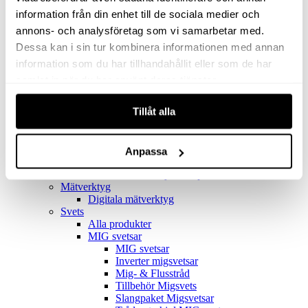
Filter
Golv- & Kombinationsmunstycke
information från din enhet till de sociala medier och
Munstycke
annons- och analysföretag som vi samarbetar med.
Motor
Dessa kan i sin tur kombinera informationen med annan
Reservdelar dammsugare
Rör & handtag
information som du har tillhandahållit eller som de har
Städset komplett
samlat in när du har använt deras tjänster.
Skarvdon
Tillbehör Ventos
Tillåt alla
Uppsamlingspåsar
Elverk
Alla produkter
Elverk
Anpassa
Tillbehör Geko Elverk
Tillbehör Honda ljuddämpade elverk
Mätverktyg
Digitala mätverktyg
Svets
Alla produkter
MIG svetsar
MIG svetsar
Inverter migsvetsar
Mig- & Flusstråd
Tillbehör Migsvets
Slangpaket Migsvetsar