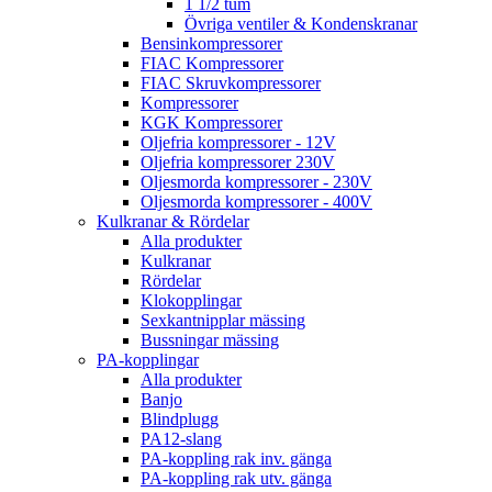
1 1/2 tum
Övriga ventiler & Kondenskranar
Bensinkompressorer
FIAC Kompressorer
FIAC Skruvkompressorer
Kompressorer
KGK Kompressorer
Oljefria kompressorer - 12V
Oljefria kompressorer 230V
Oljesmorda kompressorer - 230V
Oljesmorda kompressorer - 400V
Kulkranar & Rördelar
Alla produkter
Kulkranar
Rördelar
Klokopplingar
Sexkantnipplar mässing
Bussningar mässing
PA-kopplingar
Alla produkter
Banjo
Blindplugg
PA12-slang
PA-koppling rak inv. gänga
PA-koppling rak utv. gänga