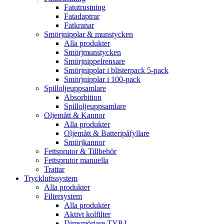
Fatutrustning
Fatadaptrar
Fatkranar
Smörjnipplar & munstycken
Alla produkter
Smörjmunstycken
Smörjnippelrensare
Smörjnipplar i blisterpack 5-pack
Smörjnipplar i 100-pack
Spilloljeuppsamlare
Absorbition
Spilloljeuppsamlare
Oljemått & Kannor
Alla produkter
Oljemått & Batteripåfyllare
Smörjkannor
Fettsprutor & Tillbehör
Fettsprutor manuella
Trattar
Tryckluftssystem
Alla produkter
Filtersystem
Alla produkter
Aktivt kolfilter
Dimsmörjare TYP L