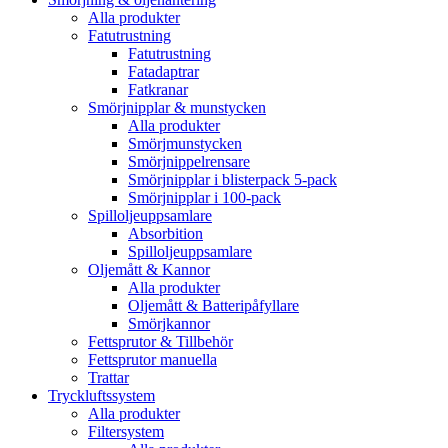
Alla produkter
Fatutrustning
Fatutrustning
Fatadaptrar
Fatkranar
Smörjnipplar & munstycken
Alla produkter
Smörjmunstycken
Smörjnippelrensare
Smörjnipplar i blisterpack 5-pack
Smörjnipplar i 100-pack
Spilloljeuppsamlare
Absorbition
Spilloljeuppsamlare
Oljemått & Kannor
Alla produkter
Oljemått & Batteripåfyllare
Smörjkannor
Fettsprutor & Tillbehör
Fettsprutor manuella
Trattar
Tryckluftssystem
Alla produkter
Filtersystem