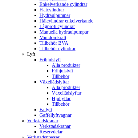
Enkelverkande cylindrar
Flatcylindrar
Hydraulpumpar
Hålcylindrar enkelverkande
Lågprofilcylindrar
Manuella hydraulpumpar
Minidomkraft
Tillbehör BVA
Tillbehör cylindrar
Lyft
Frihjulslyft
Alla produkter
Frihjulslyft
Tillbehör
Växellådslyftar
Alla produkter
Växellådslyftar
Hjullyftar
Tillbehör
Fatlyft
Gaffellyftvagnar
Verkstadskranar
Verkstadskranar
Reservdelar
Verkstadspressar