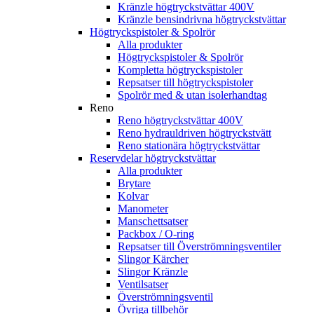
Kränzle högtryckstvättar 400V
Kränzle bensindrivna högtryckstvättar
Högtryckspistoler & Spolrör
Alla produkter
Högtryckspistoler & Spolrör
Kompletta högtryckspistoler
Repsatser till högtryckspistoler
Spolrör med & utan isolerhandtag
Reno
Reno högtryckstvättar 400V
Reno hydrauldriven högtryckstvätt
Reno stationära högtryckstvättar
Reservdelar högtryckstvättar
Alla produkter
Brytare
Kolvar
Manometer
Manschettsatser
Packbox / O-ring
Repsatser till Överströmningsventiler
Slingor Kärcher
Slingor Kränzle
Ventilsatser
Överströmningsventil
Övriga tillbehör