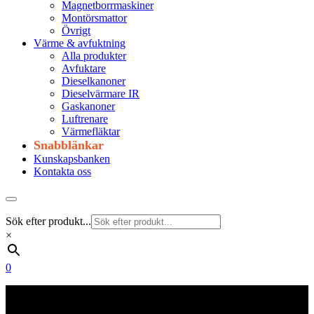
Magnetborrmaskiner
Montörsmattor
Övrigt
Värme & avfuktning
Alla produkter
Avfuktare
Dieselkanoner
Dieselvärmare IR
Gaskanoner
Luftrenare
Värmefläktar
Snabblänkar
Kunskapsbanken
Kontakta oss
Sök efter produkt...
×
0
Frakt 179 kr
Fraktfritt från 1800 kr exkl. moms