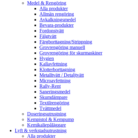
Medel & Rengöring
Alla produkter
Allmän rengöring
Avkalkningsmedel
Bevara-produkter
Fordonstvätt
Fälgtvätt
Färgborttagning/Strippning
Grovrengöring manuell
Grovrengöring för skurmaskiner
Hygien
Kallavfettning
Klotterborttagning
Metalltvätt / Detaljtvätt
Microavfettning
Rally-Rent
Saneringsmedel
Skumdämpare
Textilrengöring
Tvättmedel
Doseringsutrustning
Kempistol & Kempump
Kemikaliepåläggare
Lyft & verkstadsutrustning
Alla produkter