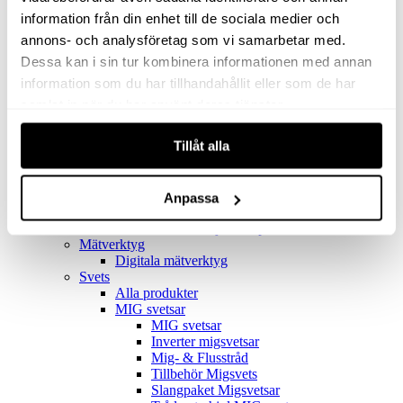
Filter
Golv- & Kombinationsmunstycke
information från din enhet till de sociala medier och
Munstycke
annons- och analysföretag som vi samarbetar med.
Motor
Dessa kan i sin tur kombinera informationen med annan
Reservdelar dammsugare
Rör & handtag
information som du har tillhandahållit eller som de har
Städset komplett
samlat in när du har använt deras tjänster.
Skarvdon
Tillbehör Ventos
Tillåt alla
Uppsamlingspåsar
Elverk
Alla produkter
Elverk
Anpassa
Tillbehör Geko Elverk
Tillbehör Honda ljuddämpade elverk
Mätverktyg
Digitala mätverktyg
Svets
Alla produkter
MIG svetsar
MIG svetsar
Inverter migsvetsar
Mig- & Flusstråd
Tillbehör Migsvets
Slangpaket Migsvetsar