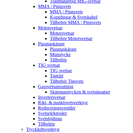
Trådmatarhjul MIG-svetsar
MMA / Pinnsvets
MMA / Pinnsvets
Kopplingar & Svetskabel
Tillbehör MMA / Pinnsvets
Motorsvetsar
Motorsvetsar
Tillbehör Motorsvetsar
Plasmaskärare
Plasmaskärare
Munstycke
Tillbehör
TIG svetsar
TIG svetsar
Tigtråd
Tillbehör Tigsvets
Gassvetsutrustning
Skärmunstycken & svetsinsatser
Invertersvetsar
Rikt- & punktsvetsverktyg
Reduceringsventiler
Svetselektroder
Svetshjälmar
Tillbehör
Tryckluftsverktyg