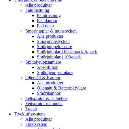
Alla produkter
Fatutrustning
Fatutrustning
Fatadaptrar
Fatkranar
Smörjnipplar & munstycken
Alla produkter
Smörjmunstycken
Smörjnippelrensare
Smörjnipplar i blisterpack 5-pack
Smörjnipplar i 100-pack
Spilloljeuppsamlare
Absorbition
Spilloljeuppsamlare
Oljemått & Kannor
Alla produkter
Oljemått & Batteripåfyllare
Smörjkannor
Fettsprutor & Tillbehör
Fettsprutor manuella
Trattar
Tryckluftssystem
Alla produkter
Filtersystem