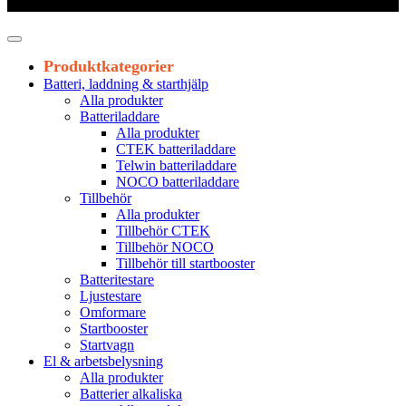
Leveranstid 1-3 arbetsdagar
Produktkategorier
Batteri, laddning & starthjälp
Alla produkter
Batteriladdare
Alla produkter
CTEK batteriladdare
Telwin batteriladdare
NOCO batteriladdare
Tillbehör
Alla produkter
Tillbehör CTEK
Tillbehör NOCO
Tillbehör till startbooster
Batteritestare
Ljustestare
Omformare
Startbooster
Startvagn
El & arbetsbelysning
Alla produkter
Batterier alkaliska