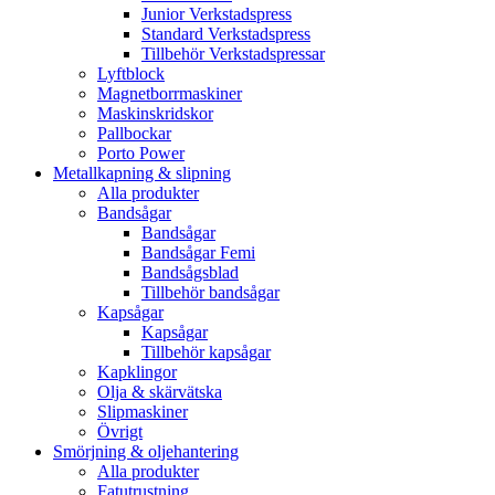
Junior Verkstadspress
Standard Verkstadspress
Tillbehör Verkstadspressar
Lyftblock
Magnetborrmaskiner
Maskinskridskor
Pallbockar
Porto Power
Metallkapning & slipning
Alla produkter
Bandsågar
Bandsågar
Bandsågar Femi
Bandsågsblad
Tillbehör bandsågar
Kapsågar
Kapsågar
Tillbehör kapsågar
Kapklingor
Olja & skärvätska
Slipmaskiner
Övrigt
Smörjning & oljehantering
Alla produkter
Fatutrustning