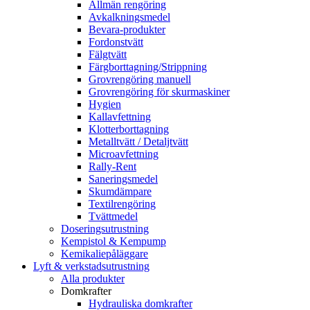
Allmän rengöring
Avkalkningsmedel
Bevara-produkter
Fordonstvätt
Fälgtvätt
Färgborttagning/Strippning
Grovrengöring manuell
Grovrengöring för skurmaskiner
Hygien
Kallavfettning
Klotterborttagning
Metalltvätt / Detaljtvätt
Microavfettning
Rally-Rent
Saneringsmedel
Skumdämpare
Textilrengöring
Tvättmedel
Doseringsutrustning
Kempistol & Kempump
Kemikaliepåläggare
Lyft & verkstadsutrustning
Alla produkter
Domkrafter
Hydrauliska domkrafter