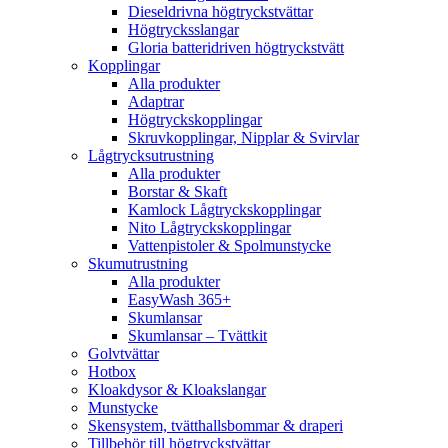
Dieseldrivna högtryckstvättar
Högtrycksslangar
Gloria batteridriven högtryckstvätt
Kopplingar
Alla produkter
Adaptrar
Högtryckskopplingar
Skruvkopplingar, Nipplar & Svirvlar
Lågtrycksutrustning
Alla produkter
Borstar & Skaft
Kamlock Lågtryckskopplingar
Nito Lågtryckskopplingar
Vattenpistoler & Spolmunstycke
Skumutrustning
Alla produkter
EasyWash 365+
Skumlansar
Skumlansar – Tvättkit
Golvtvättar
Hotbox
Kloakdysor & Kloakslangar
Munstycke
Skensystem, tvätthallsbommar & draperi
Tillbehör till högtryckstvättar