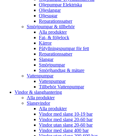
Oljepumpar Elektriska
Oljeslangar
Oljesugar
Reparationssatser
Smörjpumpar & tillbehör
Alla produkter
Fat- & följelock
Kärror
Påfyllningspumpar för fett
Reparationssatser
Slangar
Smörjpumpar
Smörjhandtag & mätare
Vattenpumpar
Vattenpumpar
Tillbehör Vattenpumpar
Vindor & slanghantering
Alla produkter
Slangvindor
Alla produkter
Vindor med slang 10-19 bar
Vindor med slang 20-60 bar
Vindor utan slang 20-60 bar
Vindor med slang 400 bar
Vindor utan slang 200-600 bar