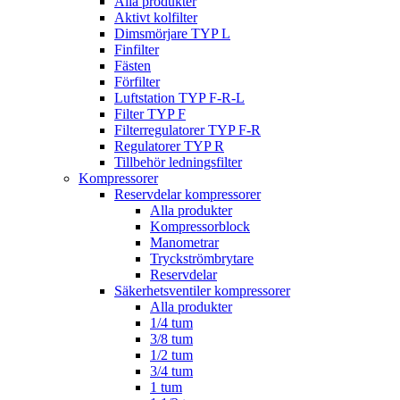
Alla produkter
Aktivt kolfilter
Dimsmörjare TYP L
Finfilter
Fästen
Förfilter
Luftstation TYP F-R-L
Filter TYP F
Filterregulatorer TYP F-R
Regulatorer TYP R
Tillbehör ledningsfilter
Kompressorer
Reservdelar kompressorer
Alla produkter
Kompressorblock
Manometrar
Tryckströmbrytare
Reservdelar
Säkerhetsventiler kompressorer
Alla produkter
1/4 tum
3/8 tum
1/2 tum
3/4 tum
1 tum