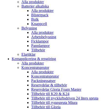
Alla produkter
Batterier alkaliska
Alla produkter
Blisterpack
Bulk
Knappcell
Belysning
Alla produkter
Arbetsbelysning
Ficklampor
Pannlampor
Tillbehör
Elartiklar
Kemapplicering & rengöring
Alla produkter
Koncentratsprutor
Alla produkter
Koncentratsprutor
Packningssatser
Reservdelar & tillbehör
Reservdelar Gloria Foam Master
Tillbehör till K20 & K24
Tillbehör till tryckluftsdriven 24 liters spruta
Tillbehör till ryggspruta Miura
Tillbehör till Gloria