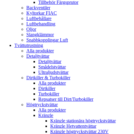
Tillbehör Färgsprutor
Backventiler
Kyltorkar FIAC
Luftbehållare
Luftbehandling
Oljor
Slangklämmor
Snabbkopplingar Luft
Tvättutrustning
Alla produkter
Detaljtvättar
Detaljtvättar
Smådelstvättar
Ultraljudstvättar
Dirtkiller & Turbokiller
Alla produkter
Dirtkiller
Turbokiller
Repsatser till Dirt/Turbokiller
Högtryckstvättar
Alla produkter
Kränzle
Kränzle stationära högtryckstvättar
Kränzle Hetvattentvättar
Kränzle högtryckstvättar 230V