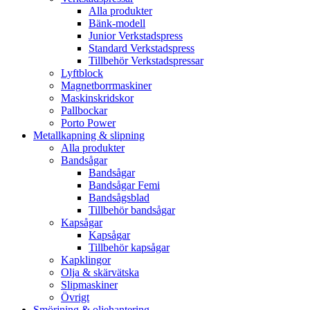
Alla produkter
Bänk-modell
Junior Verkstadspress
Standard Verkstadspress
Tillbehör Verkstadspressar
Lyftblock
Magnetborrmaskiner
Maskinskridskor
Pallbockar
Porto Power
Metallkapning & slipning
Alla produkter
Bandsågar
Bandsågar
Bandsågar Femi
Bandsågsblad
Tillbehör bandsågar
Kapsågar
Kapsågar
Tillbehör kapsågar
Kapklingor
Olja & skärvätska
Slipmaskiner
Övrigt
Smörjning & oljehantering