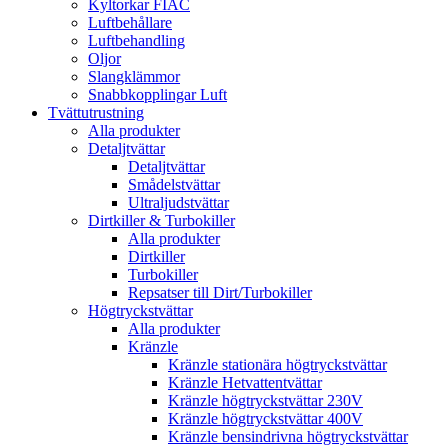
Kyltorkar FIAC
Luftbehållare
Luftbehandling
Oljor
Slangklämmor
Snabbkopplingar Luft
Tvättutrustning
Alla produkter
Detaljtvättar
Detaljtvättar
Smådelstvättar
Ultraljudstvättar
Dirtkiller & Turbokiller
Alla produkter
Dirtkiller
Turbokiller
Repsatser till Dirt/Turbokiller
Högtryckstvättar
Alla produkter
Kränzle
Kränzle stationära högtryckstvättar
Kränzle Hetvattentvättar
Kränzle högtryckstvättar 230V
Kränzle högtryckstvättar 400V
Kränzle bensindrivna högtryckstvättar