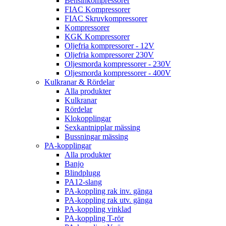
Bensinkompressorer
FIAC Kompressorer
FIAC Skruvkompressorer
Kompressorer
KGK Kompressorer
Oljefria kompressorer - 12V
Oljefria kompressorer 230V
Oljesmorda kompressorer - 230V
Oljesmorda kompressorer - 400V
Kulkranar & Rördelar
Alla produkter
Kulkranar
Rördelar
Klokopplingar
Sexkantnipplar mässing
Bussningar mässing
PA-kopplingar
Alla produkter
Banjo
Blindplugg
PA12-slang
PA-koppling rak inv. gänga
PA-koppling rak utv. gänga
PA-koppling vinklad
PA-koppling T-rör