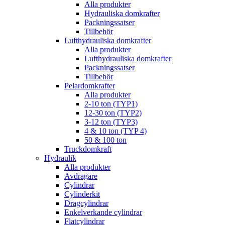
Alla produkter
Hydrauliska domkrafter
Packningssatser
Tillbehör
Lufthydrauliska domkrafter
Alla produkter
Lufthydrauliska domkrafter
Packningssatser
Tillbehör
Pelardomkrafter
Alla produkter
2-10 ton (TYP1)
12-30 ton (TYP2)
3-12 ton (TYP3)
4 & 10 ton (TYP 4)
50 & 100 ton
Truckdomkraft
Hydraulik
Alla produkter
Avdragare
Cylindrar
Cylinderkit
Dragcylindrar
Enkelverkande cylindrar
Flatcylindrar