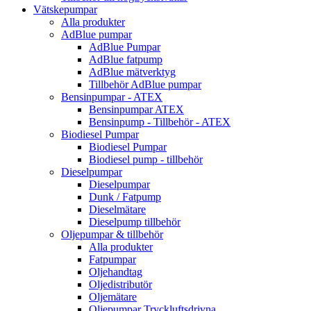
Vätskepumpar
Alla produkter
AdBlue pumpar
AdBlue Pumpar
AdBlue fatpump
AdBlue mätverktyg
Tillbehör AdBlue pumpar
Bensinpumpar - ATEX
Bensinpumpar ATEX
Bensinpump - Tillbehör - ATEX
Biodiesel Pumpar
Biodiesel Pumpar
Biodiesel pump - tillbehör
Dieselpumpar
Dieselpumpar
Dunk / Fatpump
Dieselmätare
Dieselpump tillbehör
Oljepumpar & tillbehör
Alla produkter
Fatpumpar
Oljehandtag
Oljedistributör
Oljemätare
Oljepumpar Tryckluftsdrivna