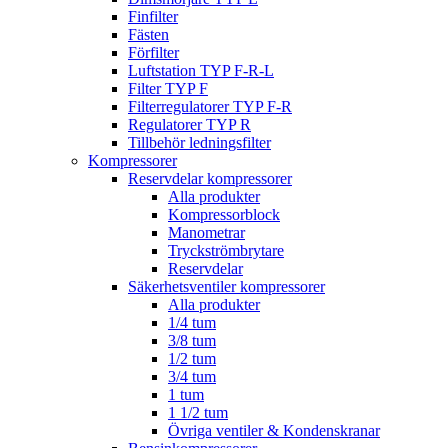
Finfilter
Fästen
Förfilter
Luftstation TYP F-R-L
Filter TYP F
Filterregulatorer TYP F-R
Regulatorer TYP R
Tillbehör ledningsfilter
Kompressorer
Reservdelar kompressorer
Alla produkter
Kompressorblock
Manometrar
Tryckströmbrytare
Reservdelar
Säkerhetsventiler kompressorer
Alla produkter
1/4 tum
3/8 tum
1/2 tum
3/4 tum
1 tum
1 1/2 tum
Övriga ventiler & Kondenskranar