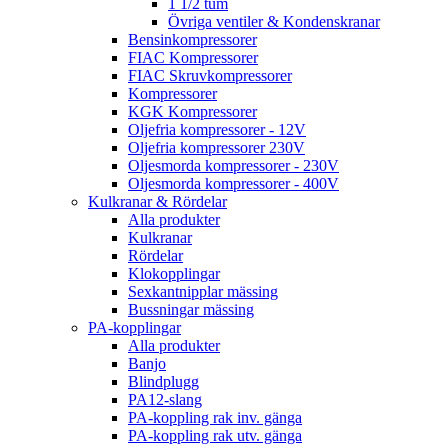
1 1/2 tum
Övriga ventiler & Kondenskranar
Bensinkompressorer
FIAC Kompressorer
FIAC Skruvkompressorer
Kompressorer
KGK Kompressorer
Oljefria kompressorer - 12V
Oljefria kompressorer 230V
Oljesmorda kompressorer - 230V
Oljesmorda kompressorer - 400V
Kulkranar & Rördelar
Alla produkter
Kulkranar
Rördelar
Klokopplingar
Sexkantnipplar mässing
Bussningar mässing
PA-kopplingar
Alla produkter
Banjo
Blindplugg
PA12-slang
PA-koppling rak inv. gänga
PA-koppling rak utv. gänga