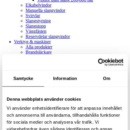
Elkabelvindor
Manuella slangvindor
Svirvlar
Slangstyrning
Slangstopp
Väggfästen
Reservdelar slangvindor
Verktyg & maskiner
Alla produkter
Brandsläckare
Alla produkter
Brandsläckare
Tillbehör brandsläckare
Dammsugare
Samtycke
Alla produkter
Information
Om
Slang & Tillbehör
Slang metervara
Slang komplett
Denna webbplats använder cookies
Slangfäste
Textil- & Våtdammsugare
Vi använder enhetsidentifierare för att anpassa innehållet
Textil- & Våtdammsugare
Tillbehör Textil- & våtdammsugare
och annonserna till användarna, tillhandahålla funktioner
Adaptrar
för sociala medier och analysera vår trafik. Vi
Dammsugare
vidarebefordrar även sådana identifierare och annan