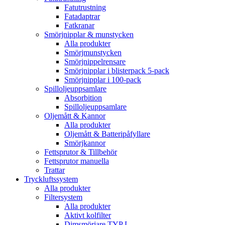
Fatutrustning
Fatadaptrar
Fatkranar
Smörjnipplar & munstycken
Alla produkter
Smörjmunstycken
Smörjnippelrensare
Smörjnipplar i blisterpack 5-pack
Smörjnipplar i 100-pack
Spilloljeuppsamlare
Absorbition
Spilloljeuppsamlare
Oljemått & Kannor
Alla produkter
Oljemått & Batteripåfyllare
Smörjkannor
Fettsprutor & Tillbehör
Fettsprutor manuella
Trattar
Tryckluftssystem
Alla produkter
Filtersystem
Alla produkter
Aktivt kolfilter
Dimsmörjare TYP L