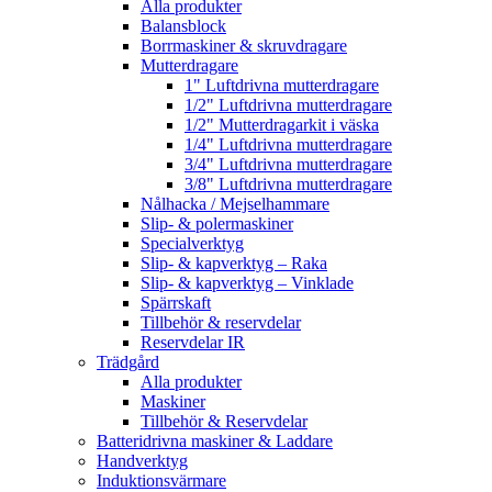
Alla produkter
Balansblock
Borrmaskiner & skruvdragare
Mutterdragare
1" Luftdrivna mutterdragare
1/2" Luftdrivna mutterdragare
1/2" Mutterdragarkit i väska
1/4" Luftdrivna mutterdragare
3/4" Luftdrivna mutterdragare
3/8" Luftdrivna mutterdragare
Nålhacka / Mejselhammare
Slip- & polermaskiner
Specialverktyg
Slip- & kapverktyg – Raka
Slip- & kapverktyg – Vinklade
Spärrskaft
Tillbehör & reservdelar
Reservdelar IR
Trädgård
Alla produkter
Maskiner
Tillbehör & Reservdelar
Batteridrivna maskiner & Laddare
Handverktyg
Induktionsvärmare