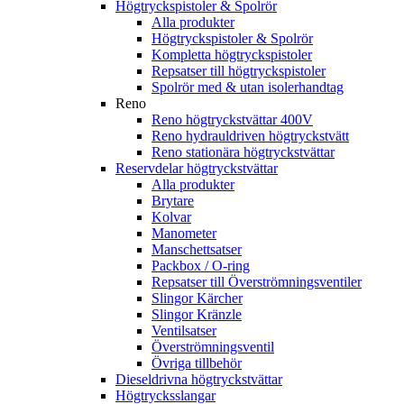
Högtryckspistoler & Spolrör
Alla produkter
Högtryckspistoler & Spolrör
Kompletta högtryckspistoler
Repsatser till högtryckspistoler
Spolrör med & utan isolerhandtag
Reno
Reno högtryckstvättar 400V
Reno hydrauldriven högtryckstvätt
Reno stationära högtryckstvättar
Reservdelar högtryckstvättar
Alla produkter
Brytare
Kolvar
Manometer
Manschettsatser
Packbox / O-ring
Repsatser till Överströmningsventiler
Slingor Kärcher
Slingor Kränzle
Ventilsatser
Överströmningsventil
Övriga tillbehör
Dieseldrivna högtryckstvättar
Högtrycksslangar