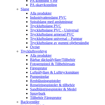
PA-koppling Y-rör
PA-skarvkoppling
Slang
Alla produkter
Industrivattenslang PVC
Spiralslang med anslutningar
Tryckluftsslang PVC
Tryckluftsslang PVC - Universal
Tryckluftsslang armerad PVC
Tryckluftsslang universal – Pumpar
Tryckluftsslang av gummi oljebeständig
Övrigt
Tryckluftsverktyg
Alla produkter
Bärbar däckpåfyllare/Tillbehör
Fotogenpistol & Tillbehörssats
Färgsprutor
Luftpåfyllare & Lufttrycksmätare
Pumpnipplar
Renblåsningspistoler
Rengöringspistoler & tillbehör
Sandblästringspistoler & Medel
Sprayburk
Tillbehör Färgsprutor
Backventiler