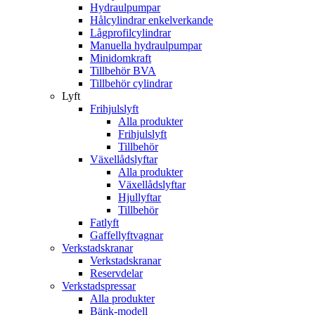
Hydraulpumpar
Hålcylindrar enkelverkande
Lågprofilcylindrar
Manuella hydraulpumpar
Minidomkraft
Tillbehör BVA
Tillbehör cylindrar
Lyft
Frihjulslyft
Alla produkter
Frihjulslyft
Tillbehör
Växellådslyftar
Alla produkter
Växellådslyftar
Hjullyftar
Tillbehör
Fatlyft
Gaffellyftvagnar
Verkstadskranar
Verkstadskranar
Reservdelar
Verkstadspressar
Alla produkter
Bänk-modell