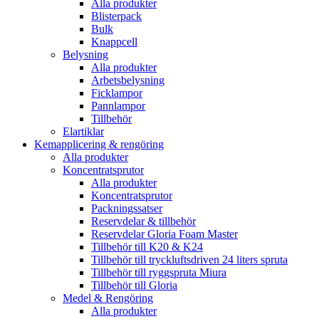
Alla produkter
Blisterpack
Bulk
Knappcell
Belysning
Alla produkter
Arbetsbelysning
Ficklampor
Pannlampor
Tillbehör
Elartiklar
Kemapplicering & rengöring
Alla produkter
Koncentratsprutor
Alla produkter
Koncentratsprutor
Packningssatser
Reservdelar & tillbehör
Reservdelar Gloria Foam Master
Tillbehör till K20 & K24
Tillbehör till tryckluftsdriven 24 liters spruta
Tillbehör till ryggspruta Miura
Tillbehör till Gloria
Medel & Rengöring
Alla produkter