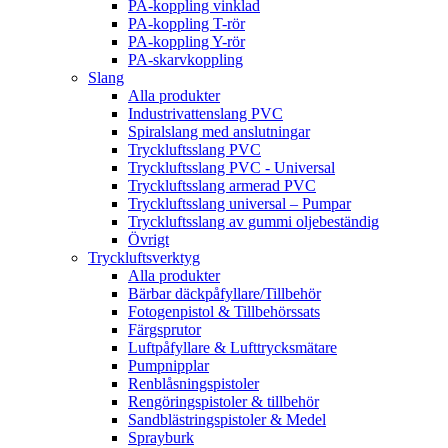
PA-koppling vinklad
PA-koppling T-rör
PA-koppling Y-rör
PA-skarvkoppling
Slang
Alla produkter
Industrivattenslang PVC
Spiralslang med anslutningar
Tryckluftsslang PVC
Tryckluftsslang PVC - Universal
Tryckluftsslang armerad PVC
Tryckluftsslang universal – Pumpar
Tryckluftsslang av gummi oljebeständig
Övrigt
Tryckluftsverktyg
Alla produkter
Bärbar däckpåfyllare/Tillbehör
Fotogenpistol & Tillbehörssats
Färgsprutor
Luftpåfyllare & Lufttrycksmätare
Pumpnipplar
Renblåsningspistoler
Rengöringspistoler & tillbehör
Sandblästringspistoler & Medel
Sprayburk