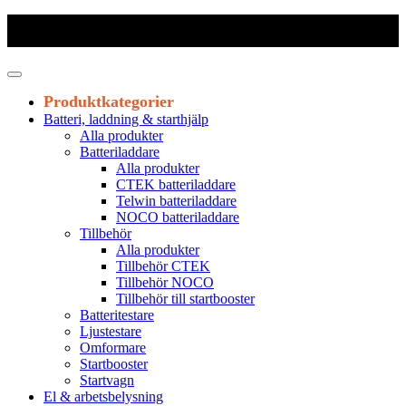
Frakt 179 kr
|
Fraktfritt från 1800 kr exkl. moms
|
Leveranstid 1-3
arbetsdagar
Produktkategorier
Batteri, laddning & starthjälp
Alla produkter
Batteriladdare
Alla produkter
CTEK batteriladdare
Telwin batteriladdare
NOCO batteriladdare
Tillbehör
Alla produkter
Tillbehör CTEK
Tillbehör NOCO
Tillbehör till startbooster
Batteritestare
Ljustestare
Omformare
Startbooster
Startvagn
El & arbetsbelysning