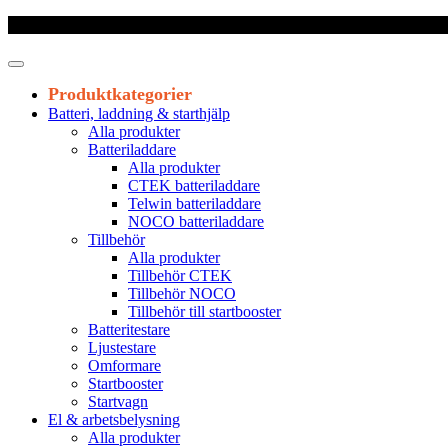
Frakt 179 kr
|
Fraktfritt från 1800 kr exkl. moms
|
Leveranstid 1-3 arb
Produktkategorier
Batteri, laddning & starthjälp
Alla produkter
Batteriladdare
Alla produkter
CTEK batteriladdare
Telwin batteriladdare
NOCO batteriladdare
Tillbehör
Alla produkter
Tillbehör CTEK
Tillbehör NOCO
Tillbehör till startbooster
Batteritestare
Ljustestare
Omformare
Startbooster
Startvagn
El & arbetsbelysning
Alla produkter