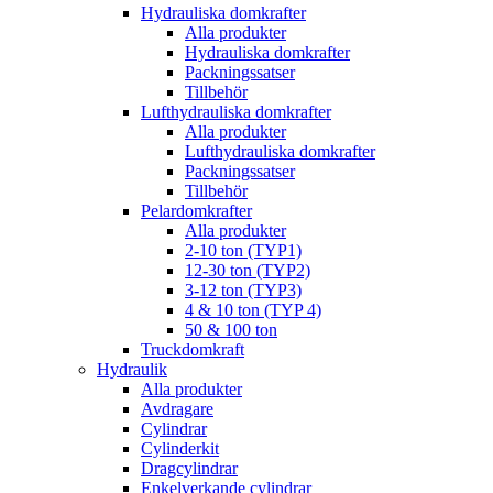
Hydrauliska domkrafter
Alla produkter
Hydrauliska domkrafter
Packningssatser
Tillbehör
Lufthydrauliska domkrafter
Alla produkter
Lufthydrauliska domkrafter
Packningssatser
Tillbehör
Pelardomkrafter
Alla produkter
2-10 ton (TYP1)
12-30 ton (TYP2)
3-12 ton (TYP3)
4 & 10 ton (TYP 4)
50 & 100 ton
Truckdomkraft
Hydraulik
Alla produkter
Avdragare
Cylindrar
Cylinderkit
Dragcylindrar
Enkelverkande cylindrar