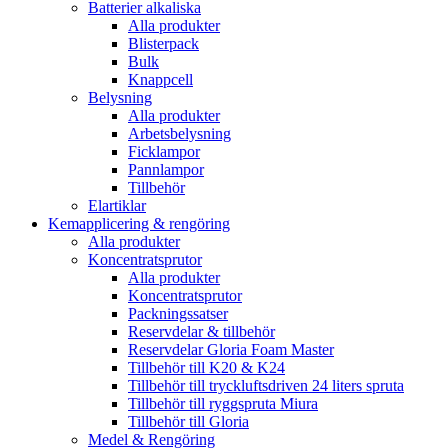
Batterier alkaliska
Alla produkter
Blisterpack
Bulk
Knappcell
Belysning
Alla produkter
Arbetsbelysning
Ficklampor
Pannlampor
Tillbehör
Elartiklar
Kemapplicering & rengöring
Alla produkter
Koncentratsprutor
Alla produkter
Koncentratsprutor
Packningssatser
Reservdelar & tillbehör
Reservdelar Gloria Foam Master
Tillbehör till K20 & K24
Tillbehör till tryckluftsdriven 24 liters spruta
Tillbehör till ryggspruta Miura
Tillbehör till Gloria
Medel & Rengöring