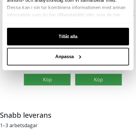
SLIPMASKIN
Dessa kan i sin tur kombinera informationen med annan
MEJSELHAMMARE
information som du har tillhandahållit eller som de har
312A
121/QH-EU
samlat in när du har använt deras tjänster.
3 192
kr
exkl moms
3 941
kr
exkl moms
(
Tillåt alla
3 990
kr
inkl moms)
(
4 926.25
kr
inkl moms)
Anpassa
Köp
Köp
Snabb leverans
1–3 arbetsdagar