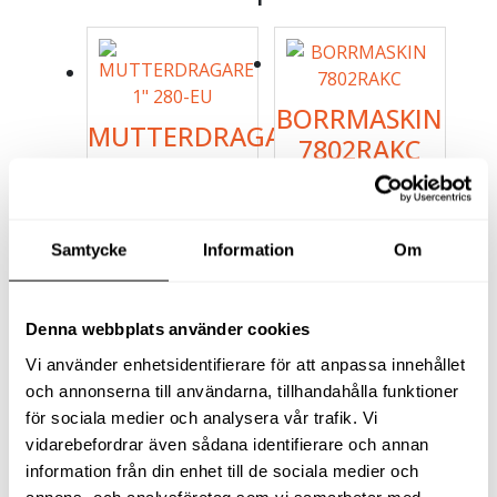
BORRMASKIN
MUTTERDRAGARE
7802RAKC
1″ 280-EU
2 734
kr
exkl moms
38 331
kr
exkl moms
(
3 417.50
kr
inkl moms)
(
47 913.75
kr
inkl moms)
Samtycke
Information
Om
Denna webbplats använder cookies
Vi använder enhetsidentifierare för att anpassa innehållet
Köp
Köp
och annonserna till användarna, tillhandahålla funktioner
för sociala medier och analysera vår trafik. Vi
vidarebefordrar även sådana identifierare och annan
information från din enhet till de sociala medier och
annons- och analysföretag som vi samarbetar med.