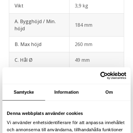
Vikt
3,9 kg
A. Bygghöjd / Min.
184 mm
höjd
B. Max höjd
260 mm
C. Hål Ø
49 mm
D. Cylinderns ytter Ø
70 mm
E. Kolvstångens inner
Samtycke
Information
Om
19 mm
Ø
Denna webbplats använder cookies
F. Kolvstångens ytter
35 mm
Ø
Vi använder enhetsidentifierare för att anpassa innehållet
och annonserna till användarna, tillhandahålla funktioner