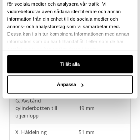
J. Kolvstångsgänga
–
för sociala medier och analysera vår trafik. Vi
vidarebefordrar även sådana identifierare och annan
information från din enhet till de sociala medier och
K.
annons- och analysföretag som vi samarbetar med.
Kolvstångsgängans
–
Dessa kan i sin tur kombinera informationen med annan
längd
information som du har tillhandahållit eller som de har
samlat in när du har använt deras tjänster.
H. Utvändig gänga på
2¾”-16N
cylinderrör Ø
Tillåt alla
L. Utvändig gänga på
46 mm
cylinderrör längd
Anpassa
G. Avstånd
cylinderbotten till
19 mm
oljeinlopp
X. Håldelning
51 mm