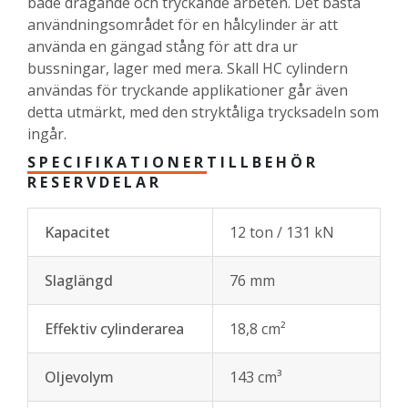
både dragande och tryckande arbeten. Det bästa
användningsområdet för en hålcylinder är att
använda en gängad stång för att dra ur
bussningar, lager med mera. Skall HC cylindern
användas för tryckande applikationer går även
detta utmärkt, med den stryktåliga trycksadeln som
ingår.
SPECIFIKATIONER
TILLBEHÖR
RESERVDELAR
Kapacitet
12 ton / 131 kN
Slaglängd
76 mm
Effektiv cylinderarea
18,8 cm²
Oljevolym
143 cm³