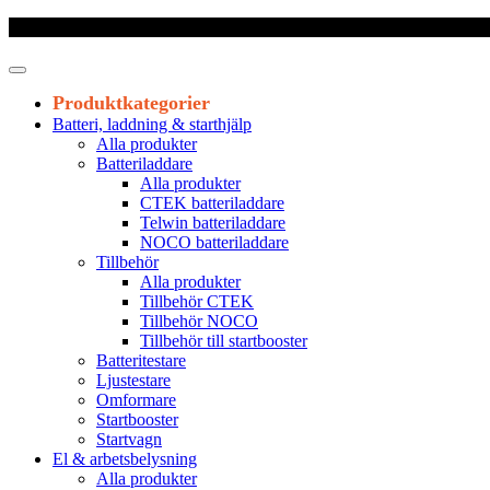
Frakt 179 kr
|
Fraktfritt från 1800 kr exkl. moms
|
Leveranstid 1-3 arb
Produktkategorier
Batteri, laddning & starthjälp
Alla produkter
Batteriladdare
Alla produkter
CTEK batteriladdare
Telwin batteriladdare
NOCO batteriladdare
Tillbehör
Alla produkter
Tillbehör CTEK
Tillbehör NOCO
Tillbehör till startbooster
Batteritestare
Ljustestare
Omformare
Startbooster
Startvagn
El & arbetsbelysning
Alla produkter