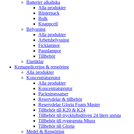
Batterier alkaliska
Alla produkter
Blisterpack
Bulk
Knappcell
Belysning
Alla produkter
Arbetsbelysning
Ficklampor
Pannlampor
Tillbehör
Elartiklar
Kemapplicering & rengöring
Alla produkter
Koncentratsprutor
Alla produkter
Koncentratsprutor
Packningssatser
Reservdelar & tillbehör
Reservdelar Gloria Foam Master
Tillbehör till K20 & K24
Tillbehör till tryckluftsdriven 24 liters spruta
Tillbehör till ryggspruta Miura
Tillbehör till Gloria
Medel & Rengöring