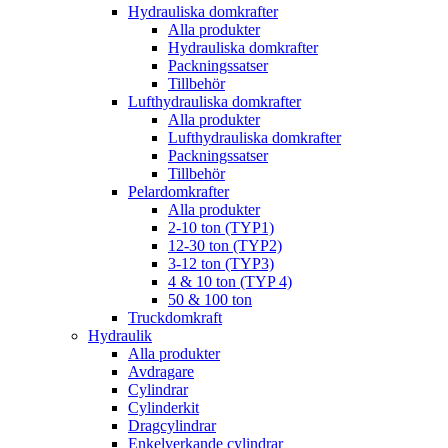
Hydrauliska domkrafter
Alla produkter
Hydrauliska domkrafter
Packningssatser
Tillbehör
Lufthydrauliska domkrafter
Alla produkter
Lufthydrauliska domkrafter
Packningssatser
Tillbehör
Pelardomkrafter
Alla produkter
2-10 ton (TYP1)
12-30 ton (TYP2)
3-12 ton (TYP3)
4 & 10 ton (TYP 4)
50 & 100 ton
Truckdomkraft
Hydraulik
Alla produkter
Avdragare
Cylindrar
Cylinderkit
Dragcylindrar
Enkelverkande cylindrar