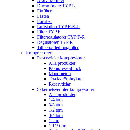
Aktivt kolfilter
Dimsmörjare TYP L
Finfilter
Fästen
Förfilter
Luftstation TYP F-R-L
Filter TYP F
Filterregulatorer TYP F-R
Regulatorer TYP R
Tillbehör ledningsfilter
Kompressorer
Reservdelar kompressorer
Alla produkter
Kompressorblock
Manometrar
Tryckströmbrytare
Reservdelar
Säkerhetsventiler kompressorer
Alla produkter
1/4 tum
3/8 tum
1/2 tum
3/4 tum
1 tum
1 1/2 tum