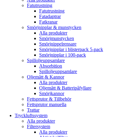
Fatutrustning
Fatutrustning
Fatadaptrar
Fatkranar
Smörjnipplar & munstycken
Alla produkter
Smörjmunstycken
Smörjnippelrensare
Smörjnipplar i blisterpack 5-pack
Smörjnipplar i 100-pack
Spilloljeuppsamlare
Absorbition
Spilloljeuppsamlare
Oljemått & Kannor
Alla produkter
Oljemått & Batteripåfyllare
Smörjkannor
Fettsprutor & Tillbehör
Fettsprutor manuella
Trattar
Tryckluftssystem
Alla produkter
Filtersystem
Alla produkter