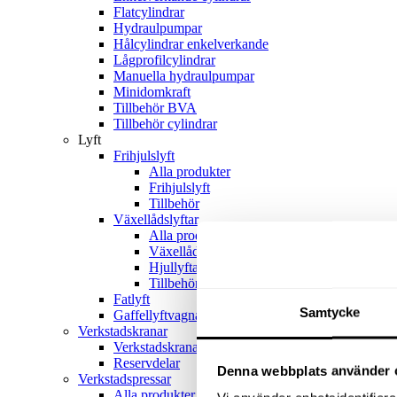
Flatcylindrar
Hydraulpumpar
Hålcylindrar enkelverkande
Lågprofilcylindrar
Manuella hydraulpumpar
Minidomkraft
Tillbehör BVA
Tillbehör cylindrar
Lyft
Frihjulslyft
Alla produkter
Frihjulslyft
Tillbehör
Växellådslyftar
Alla produkter
Växellådslyftar
Hjullyftar
Tillbehör
Fatlyft
Samtycke
Gaffellyftvagnar
Verkstadskranar
Verkstadskranar
Reservdelar
Denna webbplats använder 
Verkstadspressar
Alla produkter