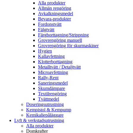
Alla produkter
Allmän rengöring
Avkalkningsmedel
Bevara-produkter
Fordonstvätt
Fälgtvätt
Färgborttagning/Strippning
Grovrengöring manuell
Grovrengöring för skurmaskiner
Hygien
Kallavfettning
Klotterborttagning
Metalltvätt / Detaljtvätt
Microavfettning
Rally-Rent
Saneringsmedel
Skumdämpare
Textilrengöring
Tvättmedel
Doseringsutrustning
Kempistol & Kempump
Kemikaliepåläggare
Lyft & verkstadsutrustning
Alla produkter
Domkrafter