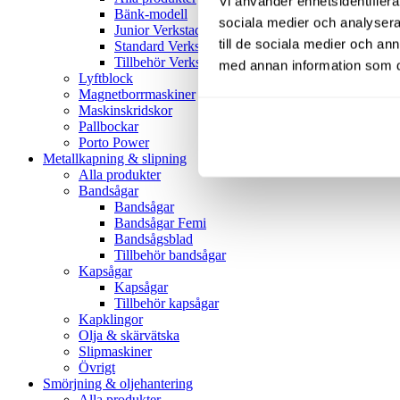
Vi använder enhetsidentifierar
Bänk-modell
sociala medier och analysera 
Junior Verkstadspress
till de sociala medier och a
Standard Verkstadspress
Tillbehör Verkstadspressar
med annan information som du 
Lyftblock
Magnetborrmaskiner
Maskinskridskor
Pallbockar
Porto Power
Metallkapning & slipning
Alla produkter
Bandsågar
Bandsågar
Bandsågar Femi
Bandsågsblad
Tillbehör bandsågar
Kapsågar
Kapsågar
Tillbehör kapsågar
Kapklingor
Olja & skärvätska
Slipmaskiner
Övrigt
Smörjning & oljehantering
Alla produkter