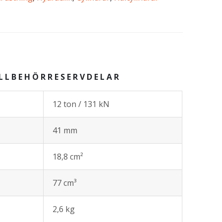
ILLBEHÖR
RESERVDELAR
12 ton / 131 kN
41 mm
18,8 cm²
77 cm³
2,6 kg