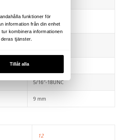
derrör Ø
2¾”-16N
andahålla funktioner för
derrör
46 mm
n information från din enhet
 tur kombinera informationen
deras tjänster.
ill
15 mm
Tillåt alla
51 mm
5/16″-18UNC
9 mm
12