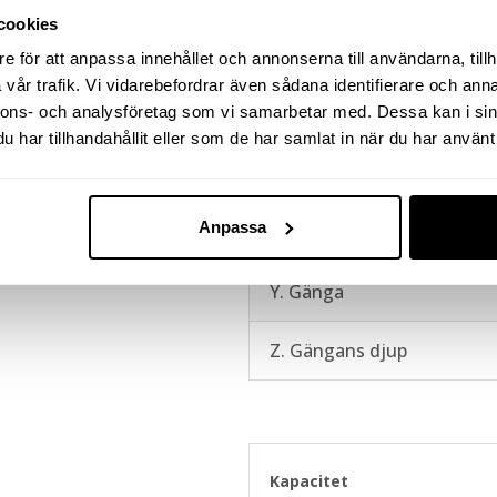
H. Utvändig gänga på cylin
eln.
cookies
e för att anpassa innehållet och annonserna till användarna, tillh
L. Utvändig gänga på cylin
vår trafik. Vi vidarebefordrar även sådana identifierare och anna
längd
nnons- och analysföretag som vi samarbetar med. Dessa kan i sin
har tillhandahållit eller som de har samlat in när du har använt 
G. Avstånd cylinderbotten t
oljeinlopp
Anpassa
X. Håldelning
Y. Gänga
Z. Gängans djup
Kapacitet