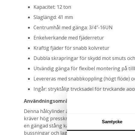
Kapacitet: 12 ton
Slaglängd: 41 mm
Centrumhål med gänga: 3/4″-16UN
Enkelverkande med fjäderretur
Kraftig fjäder för snabb kolvretur
Dubbla skrapringar för skydd mot smuts och 
Utvändig gänga för flexibel montering på til
Levereras med snabbkoppling (högt flöde)
Ingår: stryktålig trycksadel för tryckande app
Användningsområde
Denna hålcylinder är särskilt lämpad för arbete
kräver hög presskraft i kombination med kompak
Samtycke
en gängad stång kan den användas för dragande
bussningar och lager, men den fungerar även ut