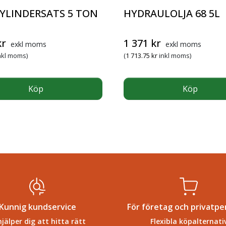
YLINDERSATS 5 TON
HYDRAULOLJA 68 5L
kr
1 371
kr
exkl moms
exkl moms
nkl moms)
(
1 713.75
kr
inkl moms)
Köp
Köp
Kunnig kundservice
För företag och privatpe
hjälper dig att hitta rätt
Flexibla köpalternati