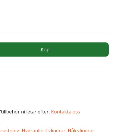
ANDE 12 TON SLAG 41 MM mängd
Köp
tillbehör ni letar efter,
Kontakta oss
trustning
,
Hydraulik
,
Cylindrar
,
Hålcylindrar