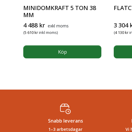
MINIDOMKRAFT 5 TON 38
FLATC
MM
4 488
kr
3 304
exkl moms
(
5 610
kr
inkl moms)
(
4 130
kr
i
Köp
Snabb leverans
1–3 arbetsdagar
Vi 