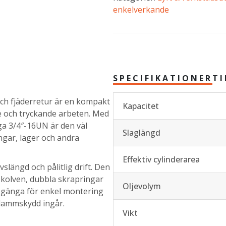
enkelverkande
SPECIFIKATIONER
T
ch fjäderretur är en kompakt
Kapacitet
e och tryckande arbeten. Med
a 3/4″-16UN är den väl
Slaglängd
gar, lager och andra
Effektiv cylinderarea
ivslängd och pålitlig drift. Den
v kolven, dubbla skrapringar
Oljevolym
 gänga för enkel montering
 dammskydd ingår.
Vikt