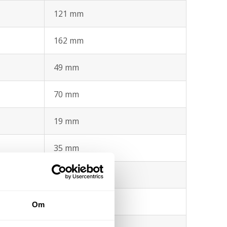
121 mm
162 mm
49 mm
70 mm
19 mm
35 mm
¾”-16UN
gd
16 mm
Om