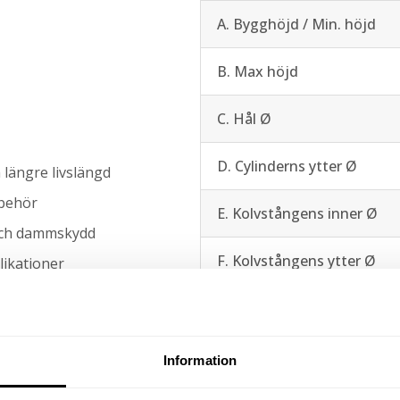
A. Bygghöjd / Min. höjd
B. Max höjd
C. Hål Ø
D. Cylinderns ytter Ø
längre livslängd
lbehör
E. Kolvstångens inner Ø
 och dammskydd
F. Kolvstångens ytter Ø
likationer
J. Kolvstångsgänga
n i trånga utrymmen som
t konstruktion. Med hjälp av
K. Kolvstångsgängans län
Information
 arbeten som urdragning av
märkt för tryckande