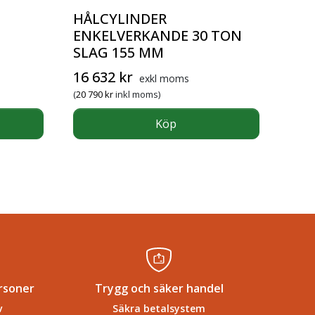
HÅLCYLINDER
ENKELVERKANDE 30 TON
SLAG 155 MM
16 632
kr
exkl moms
(
20 790
kr
inkl moms)
Köp
rsoner
Trygg och säker handel
v
Säkra betalsystem