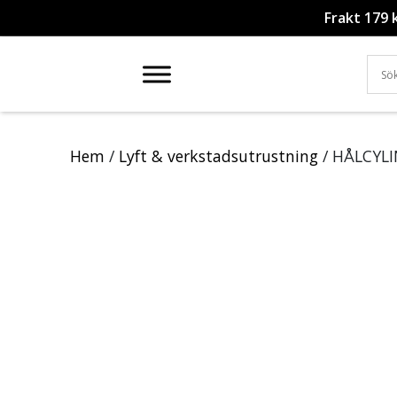
Frakt 179 
Hem
/
Lyft & verkstadsutrustning
/ HÅLCYL