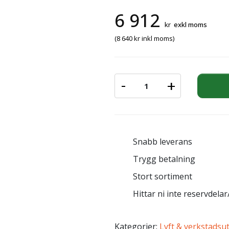
6 912
kr
exkl moms
(
8 640
kr
inkl moms)
-
+
HÅLCYLINDER ENKELVERK
Snabb leverans
Trygg betalning
Stort sortiment
Hittar ni inte reservdelar/
Kategorier:
Lyft & verkstadsu