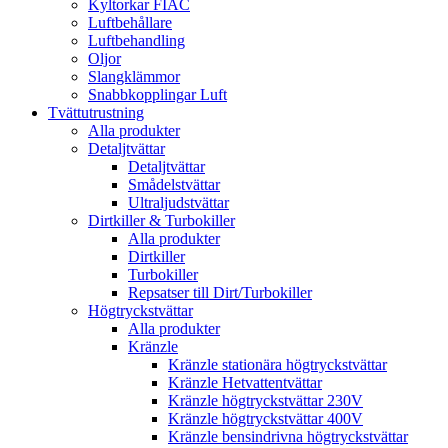
Kyltorkar FIAC
Luftbehållare
Luftbehandling
Oljor
Slangklämmor
Snabbkopplingar Luft
Tvättutrustning
Alla produkter
Detaljtvättar
Detaljtvättar
Smådelstvättar
Ultraljudstvättar
Dirtkiller & Turbokiller
Alla produkter
Dirtkiller
Turbokiller
Repsatser till Dirt/Turbokiller
Högtryckstvättar
Alla produkter
Kränzle
Kränzle stationära högtryckstvättar
Kränzle Hetvattentvättar
Kränzle högtryckstvättar 230V
Kränzle högtryckstvättar 400V
Kränzle bensindrivna högtryckstvättar