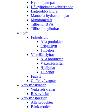
Hydraulpumpar
Hålcylindrar enkelverkande
Lågprofilcylindrar
Manuella hydraulpumpar
Minidomkraft
Tillbehör BVA
Tillbehör cylindrar
Lyft
Frihjulslyft
Alla produkter
Frihjulslyft
Tillbehör
Växellådslyftar
Alla produkter
Växellådslyftar
Hjullyftar
Tillbehör
Fatlyft
Gaffellyftvagnar
Verkstadskranar
Verkstadskranar
Reservdelar
Verkstadspressar
Alla produkter
Bänk-modell