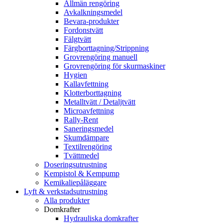
Allmän rengöring
Avkalkningsmedel
Bevara-produkter
Fordonstvätt
Fälgtvätt
Färgborttagning/Strippning
Grovrengöring manuell
Grovrengöring för skurmaskiner
Hygien
Kallavfettning
Klotterborttagning
Metalltvätt / Detaljtvätt
Microavfettning
Rally-Rent
Saneringsmedel
Skumdämpare
Textilrengöring
Tvättmedel
Doseringsutrustning
Kempistol & Kempump
Kemikaliepåläggare
Lyft & verkstadsutrustning
Alla produkter
Domkrafter
Hydrauliska domkrafter