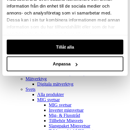
Filter
Golv- & Kombinationsmunstycke
information från din enhet till de sociala medier och
Munstycke
annons- och analysföretag som vi samarbetar med.
Motor
Dessa kan i sin tur kombinera informationen med annan
Reservdelar dammsugare
Rör & handtag
information som du har tillhandahållit eller som de har
Städset komplett
samlat in när du har använt deras tjänster.
Skarvdon
Tillbehör Ventos
Tillåt alla
Uppsamlingspåsar
Elverk
Alla produkter
Elverk
Anpassa
Tillbehör Geko Elverk
Tillbehör Honda ljuddämpade elverk
Mätverktyg
Digitala mätverktyg
Svets
Alla produkter
MIG svetsar
MIG svetsar
Inverter migsvetsar
Mig- & Flusstråd
Tillbehör Migsvets
Slangpaket Migsvetsar