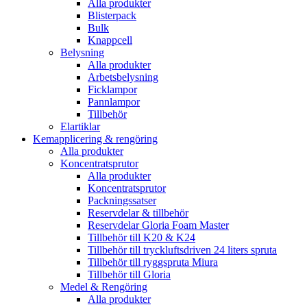
Alla produkter
Blisterpack
Bulk
Knappcell
Belysning
Alla produkter
Arbetsbelysning
Ficklampor
Pannlampor
Tillbehör
Elartiklar
Kemapplicering & rengöring
Alla produkter
Koncentratsprutor
Alla produkter
Koncentratsprutor
Packningssatser
Reservdelar & tillbehör
Reservdelar Gloria Foam Master
Tillbehör till K20 & K24
Tillbehör till tryckluftsdriven 24 liters spruta
Tillbehör till ryggspruta Miura
Tillbehör till Gloria
Medel & Rengöring
Alla produkter