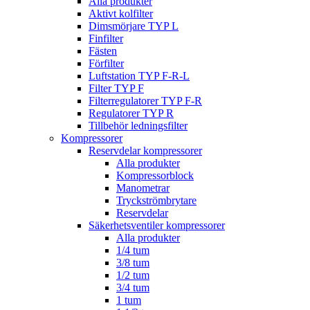
Alla produkter
Aktivt kolfilter
Dimsmörjare TYP L
Finfilter
Fästen
Förfilter
Luftstation TYP F-R-L
Filter TYP F
Filterregulatorer TYP F-R
Regulatorer TYP R
Tillbehör ledningsfilter
Kompressorer
Reservdelar kompressorer
Alla produkter
Kompressorblock
Manometrar
Tryckströmbrytare
Reservdelar
Säkerhetsventiler kompressorer
Alla produkter
1/4 tum
3/8 tum
1/2 tum
3/4 tum
1 tum