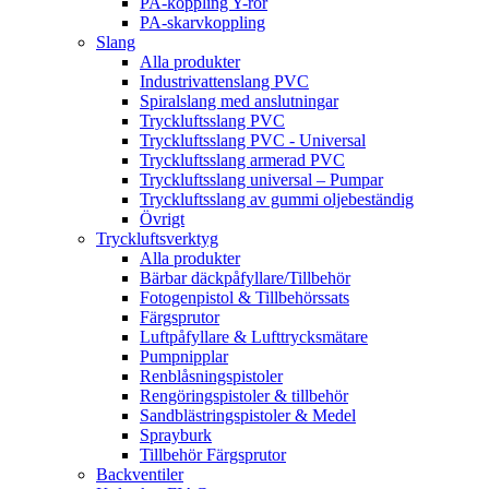
PA-koppling Y-rör
PA-skarvkoppling
Slang
Alla produkter
Industrivattenslang PVC
Spiralslang med anslutningar
Tryckluftsslang PVC
Tryckluftsslang PVC - Universal
Tryckluftsslang armerad PVC
Tryckluftsslang universal – Pumpar
Tryckluftsslang av gummi oljebeständig
Övrigt
Tryckluftsverktyg
Alla produkter
Bärbar däckpåfyllare/Tillbehör
Fotogenpistol & Tillbehörssats
Färgsprutor
Luftpåfyllare & Lufttrycksmätare
Pumpnipplar
Renblåsningspistoler
Rengöringspistoler & tillbehör
Sandblästringspistoler & Medel
Sprayburk
Tillbehör Färgsprutor
Backventiler