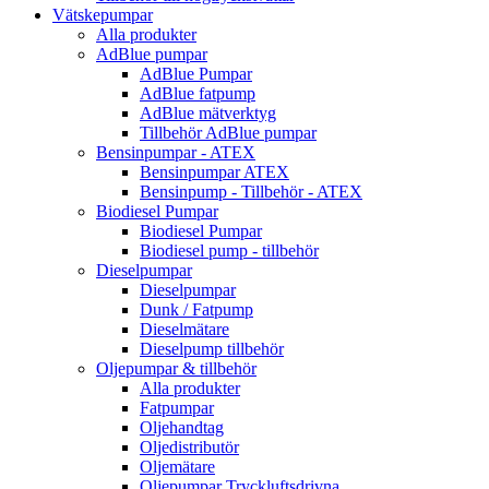
Vätskepumpar
Alla produkter
AdBlue pumpar
AdBlue Pumpar
AdBlue fatpump
AdBlue mätverktyg
Tillbehör AdBlue pumpar
Bensinpumpar - ATEX
Bensinpumpar ATEX
Bensinpump - Tillbehör - ATEX
Biodiesel Pumpar
Biodiesel Pumpar
Biodiesel pump - tillbehör
Dieselpumpar
Dieselpumpar
Dunk / Fatpump
Dieselmätare
Dieselpump tillbehör
Oljepumpar & tillbehör
Alla produkter
Fatpumpar
Oljehandtag
Oljedistributör
Oljemätare
Oljepumpar Tryckluftsdrivna