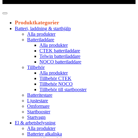
Leveranstid 1-3 arbetsdagar
Produktkategorier
Batteri, laddning & starthjälp
Alla produkter
Batteriladdare
Alla produkter
CTEK batteriladdare
Telwin batteriladdare
NOCO batteriladdare
Tillbehör
Alla produkter
Tillbehör CTEK
Tillbehör NOCO
Tillbehör till startbooster
Batteritestare
Ljustestare
Omformare
Startbooster
Startvagn
El & arbetsbelysning
Alla produkter
Batterier alkaliska