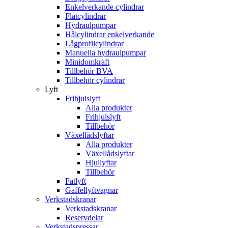
Enkelverkande cylindrar
Flatcylindrar
Hydraulpumpar
Hålcylindrar enkelverkande
Lågprofilcylindrar
Manuella hydraulpumpar
Minidomkraft
Tillbehör BVA
Tillbehör cylindrar
Lyft
Frihjulslyft
Alla produkter
Frihjulslyft
Tillbehör
Växellådslyftar
Alla produkter
Växellådslyftar
Hjullyftar
Tillbehör
Fatlyft
Gaffellyftvagnar
Verkstadskranar
Verkstadskranar
Reservdelar
Verkstadspressar