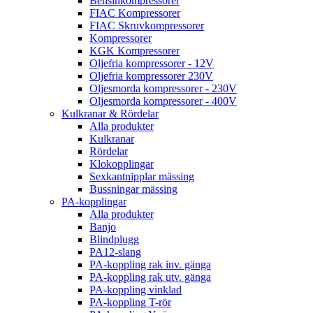
Bensinkompressorer
FIAC Kompressorer
FIAC Skruvkompressorer
Kompressorer
KGK Kompressorer
Oljefria kompressorer - 12V
Oljefria kompressorer 230V
Oljesmorda kompressorer - 230V
Oljesmorda kompressorer - 400V
Kulkranar & Rördelar
Alla produkter
Kulkranar
Rördelar
Klokopplingar
Sexkantnipplar mässing
Bussningar mässing
PA-kopplingar
Alla produkter
Banjo
Blindplugg
PA12-slang
PA-koppling rak inv. gänga
PA-koppling rak utv. gänga
PA-koppling vinklad
PA-koppling T-rör