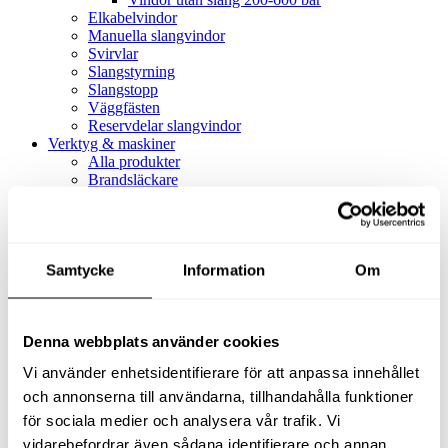
Elkabelvindor
Manuella slangvindor
Svirvlar
Slangstyrning
Slangstopp
Väggfästen
Reservdelar slangvindor
Verktyg & maskiner
Alla produkter
Brandsläckare
Alla produkter
Brandsläckare
Tillbehör brandsläckare
Dammsugare
Samtycke
Alla produkter
Information
Om
Slang & Tillbehör
Slang metervara
Slang komplett
Denna webbplats använder cookies
Slangfäste
Textil- & Våtdammsugare
Vi använder enhetsidentifierare för att anpassa innehållet
Textil- & Våtdammsugare
Tillbehör Textil- & våtdammsugare
och annonserna till användarna, tillhandahålla funktioner
Adaptrar
för sociala medier och analysera vår trafik. Vi
Dammsugare
vidarebefordrar även sådana identifierare och annan