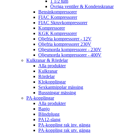
1 1/2 tum
Övriga ventiler & Kondenskranar
Bensinkompressorer
FIAC Kompressorer
FIAC Skruvkompressorer
Kompressorer
KGK Kompressorer
Oljefria kompressorer - 12V
Oljefria kompressorer 230V
Oljesmorda kompressorer - 230V
Oljesmorda kompressorer - 400V
Kulkranar & Rördelar
Alla produkter
Kulkranar
Rördelar
Klokopplingar
Sexkantnipplar mässing
Bussningar mässing
PA-kopplingar
Alla produkter
Banjo
Blindplugg
PA12-slang
PA-koppling rak inv. gänga
PA-koppling rak utv. gänga