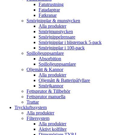
Fatutrustning
Fatadaptrar
Fatkranar
Smörjnipplar & munstycken
Alla produkter
Smörjmunstycken
Smörjnippelrensare
Smörjnipplar i blisterpack 5-pack
Smörjnipplar i 100-pack
Spilloljeuppsamlare
Absorbition
Spilloljeuppsamlare
Oljemått & Kannor
Alla produkter
Oljemått & Batteripåfyllare
Smörjkannor
Fettsprutor & Tillbehör
Fettsprutor manuella
Trattar
Tryckluftssystem
Alla produkter
Filtersystem
Alla produkter
Aktivt kolfilter
Dimsmörjare TYP L