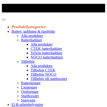
Frakt 179 kr
|
Fraktfritt från 1800 kr exkl. moms
|
Leveranstid 1-3
arbetsdagar
Produktkategorier
Batteri, laddning & starthjälp
Alla produkter
Batteriladdare
Alla produkter
CTEK batteriladdare
Telwin batteriladdare
NOCO batteriladdare
Tillbehör
Alla produkter
Tillbehör CTEK
Tillbehör NOCO
Tillbehör till startbooster
Batteritestare
Ljustestare
Omformare
Startbooster
Startvagn
El & arbetsbelysning