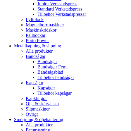
Junior Verkstadspress
Standard Verkstadspress
Tillbehör Verkstadspressar
Lyftblock
Magnetborrmaskiner
Maskinskridskor
Pallbockar
Porto Power
Metallkapning & slipning
Alla produkter
Bandsågar
Bandsågar
Bandsågar Femi
Bandsågsblad
Tillbehör bandsågar
Kapsågar
Kapsågar
Tillbehör kapsågar
Kapklingor
Olja & skärvätska
Slipmaskiner
Övrigt
Smörjning & oljehantering
Alla produkter
Fatutrustning