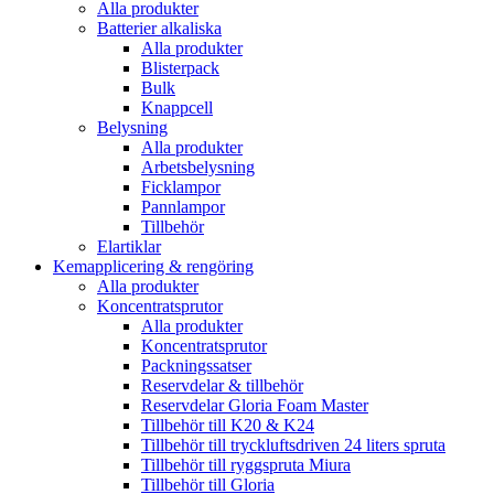
Alla produkter
Batterier alkaliska
Alla produkter
Blisterpack
Bulk
Knappcell
Belysning
Alla produkter
Arbetsbelysning
Ficklampor
Pannlampor
Tillbehör
Elartiklar
Kemapplicering & rengöring
Alla produkter
Koncentratsprutor
Alla produkter
Koncentratsprutor
Packningssatser
Reservdelar & tillbehör
Reservdelar Gloria Foam Master
Tillbehör till K20 & K24
Tillbehör till tryckluftsdriven 24 liters spruta
Tillbehör till ryggspruta Miura
Tillbehör till Gloria