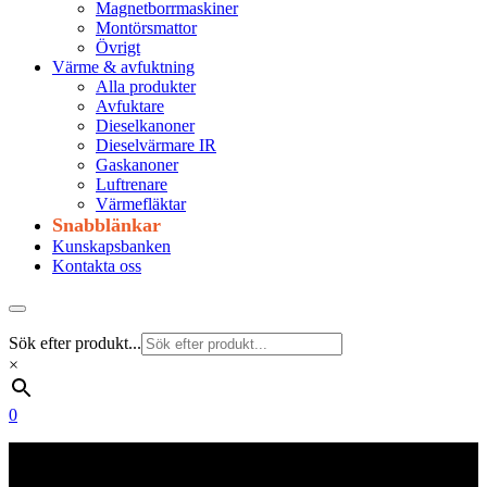
Magnetborrmaskiner
Montörsmattor
Övrigt
Värme & avfuktning
Alla produkter
Avfuktare
Dieselkanoner
Dieselvärmare IR
Gaskanoner
Luftrenare
Värmefläktar
Snabblänkar
Kunskapsbanken
Kontakta oss
Sök efter produkt...
×
0
Frakt 179 kr
Fraktfritt från 1800 kr exkl. moms