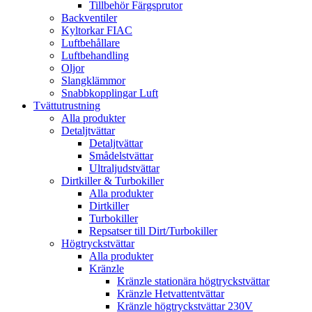
Tillbehör Färgsprutor
Backventiler
Kyltorkar FIAC
Luftbehållare
Luftbehandling
Oljor
Slangklämmor
Snabbkopplingar Luft
Tvättutrustning
Alla produkter
Detaljtvättar
Detaljtvättar
Smådelstvättar
Ultraljudstvättar
Dirtkiller & Turbokiller
Alla produkter
Dirtkiller
Turbokiller
Repsatser till Dirt/Turbokiller
Högtryckstvättar
Alla produkter
Kränzle
Kränzle stationära högtryckstvättar
Kränzle Hetvattentvättar
Kränzle högtryckstvättar 230V