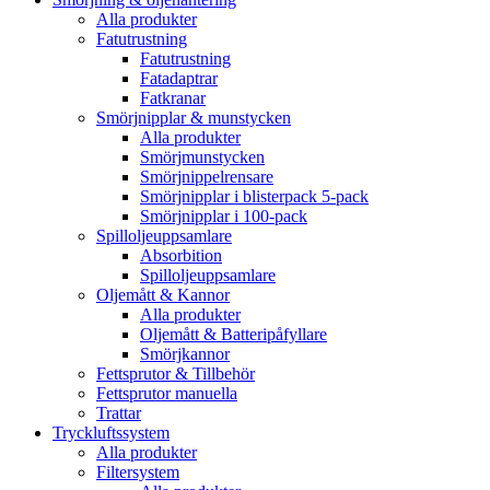
Alla produkter
Fatutrustning
Fatutrustning
Fatadaptrar
Fatkranar
Smörjnipplar & munstycken
Alla produkter
Smörjmunstycken
Smörjnippelrensare
Smörjnipplar i blisterpack 5-pack
Smörjnipplar i 100-pack
Spilloljeuppsamlare
Absorbition
Spilloljeuppsamlare
Oljemått & Kannor
Alla produkter
Oljemått & Batteripåfyllare
Smörjkannor
Fettsprutor & Tillbehör
Fettsprutor manuella
Trattar
Tryckluftssystem
Alla produkter
Filtersystem