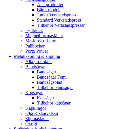
Alla produkter
Bänk-modell
Junior Verkstadspress
Standard Verkstadspress
Tillbehör Verkstadspressar
Lyftblock
Magnetborrmaskiner
Maskinskridskor
Pallbockar
Porto Power
Metallkapning & slipning
Alla produkter
Bandsågar
Bandsågar
Bandsågar Femi
Bandsågsblad
Tillbehör bandsågar
Kapsågar
Kapsågar
Tillbehör kapsågar
Kapklingor
Olja & skärvätska
Slipmaskiner
Övrigt
Smörjning & oljehantering