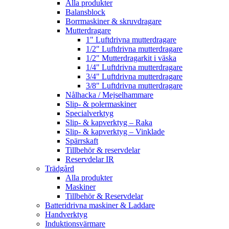
Alla produkter
Balansblock
Borrmaskiner & skruvdragare
Mutterdragare
1" Luftdrivna mutterdragare
1/2" Luftdrivna mutterdragare
1/2" Mutterdragarkit i väska
1/4" Luftdrivna mutterdragare
3/4" Luftdrivna mutterdragare
3/8" Luftdrivna mutterdragare
Nålhacka / Mejselhammare
Slip- & polermaskiner
Specialverktyg
Slip- & kapverktyg – Raka
Slip- & kapverktyg – Vinklade
Spärrskaft
Tillbehör & reservdelar
Reservdelar IR
Trädgård
Alla produkter
Maskiner
Tillbehör & Reservdelar
Batteridrivna maskiner & Laddare
Handverktyg
Induktionsvärmare