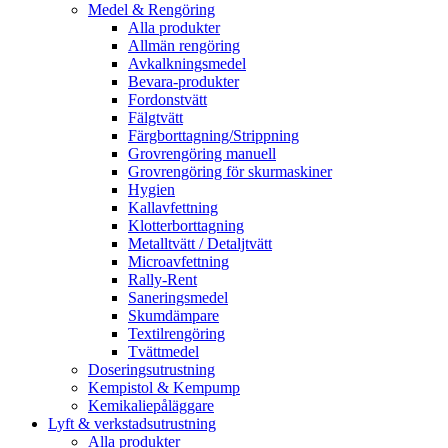
Medel & Rengöring
Alla produkter
Allmän rengöring
Avkalkningsmedel
Bevara-produkter
Fordonstvätt
Fälgtvätt
Färgborttagning/Strippning
Grovrengöring manuell
Grovrengöring för skurmaskiner
Hygien
Kallavfettning
Klotterborttagning
Metalltvätt / Detaljtvätt
Microavfettning
Rally-Rent
Saneringsmedel
Skumdämpare
Textilrengöring
Tvättmedel
Doseringsutrustning
Kempistol & Kempump
Kemikaliepåläggare
Lyft & verkstadsutrustning
Alla produkter