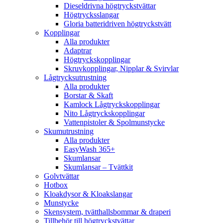
Dieseldrivna högtryckstvättar
Högtrycksslangar
Gloria batteridriven högtryckstvätt
Kopplingar
Alla produkter
Adaptrar
Högtryckskopplingar
Skruvkopplingar, Nipplar & Svirvlar
Lågtrycksutrustning
Alla produkter
Borstar & Skaft
Kamlock Lågtryckskopplingar
Nito Lågtryckskopplingar
Vattenpistoler & Spolmunstycke
Skumutrustning
Alla produkter
EasyWash 365+
Skumlansar
Skumlansar – Tvättkit
Golvtvättar
Hotbox
Kloakdysor & Kloakslangar
Munstycke
Skensystem, tvätthallsbommar & draperi
Tillbehör till högtryckstvättar