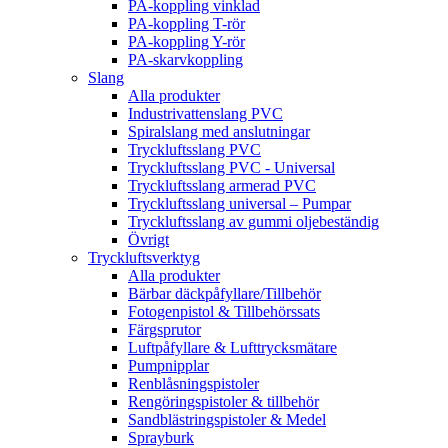
PA-koppling vinklad
PA-koppling T-rör
PA-koppling Y-rör
PA-skarvkoppling
Slang
Alla produkter
Industrivattenslang PVC
Spiralslang med anslutningar
Tryckluftsslang PVC
Tryckluftsslang PVC - Universal
Tryckluftsslang armerad PVC
Tryckluftsslang universal – Pumpar
Tryckluftsslang av gummi oljebeständig
Övrigt
Tryckluftsverktyg
Alla produkter
Bärbar däckpåfyllare/Tillbehör
Fotogenpistol & Tillbehörssats
Färgsprutor
Luftpåfyllare & Lufttrycksmätare
Pumpnipplar
Renblåsningspistoler
Rengöringspistoler & tillbehör
Sandblästringspistoler & Medel
Sprayburk