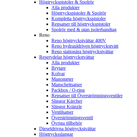
Högtryckspistoler & Spolrör
Alla produkter
Högtryckspistoler & Spolrör
Kompletta högtryckspistoler
Repsatser till högtryckspistoler
Spolrör med & utan isolerhandtag
Reno
Reno högtryckstvättar 400V
Reno hydrauldriven högtryckstvätt
Reno stationära högtryckstvättar
Reservdelar högtryckstvättar
Alla produkter
Brytare
Kolvar
Manometer
Manschettsatser
Packbox / O-ring
Repsatser till Överströmningsventiler
Slingor Kärcher
Slingor Kränzle
Ventilsatser
Överströmningsventil
Övriga tillbehör
Dieseldrivna högtryckstvättar
Högtrycksslangar