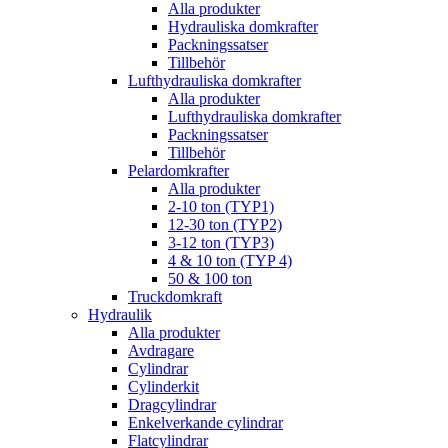
Alla produkter
Hydrauliska domkrafter
Packningssatser
Tillbehör
Lufthydrauliska domkrafter
Alla produkter
Lufthydrauliska domkrafter
Packningssatser
Tillbehör
Pelardomkrafter
Alla produkter
2-10 ton (TYP1)
12-30 ton (TYP2)
3-12 ton (TYP3)
4 & 10 ton (TYP 4)
50 & 100 ton
Truckdomkraft
Hydraulik
Alla produkter
Avdragare
Cylindrar
Cylinderkit
Dragcylindrar
Enkelverkande cylindrar
Flatcylindrar