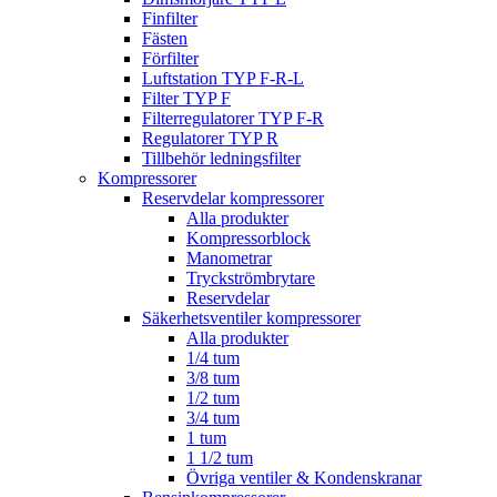
Finfilter
Fästen
Förfilter
Luftstation TYP F-R-L
Filter TYP F
Filterregulatorer TYP F-R
Regulatorer TYP R
Tillbehör ledningsfilter
Kompressorer
Reservdelar kompressorer
Alla produkter
Kompressorblock
Manometrar
Tryckströmbrytare
Reservdelar
Säkerhetsventiler kompressorer
Alla produkter
1/4 tum
3/8 tum
1/2 tum
3/4 tum
1 tum
1 1/2 tum
Övriga ventiler & Kondenskranar