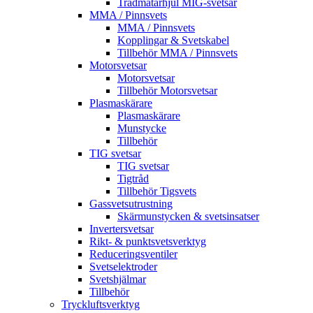
Trådmatarhjul MIG-svetsar
MMA / Pinnsvets
MMA / Pinnsvets
Kopplingar & Svetskabel
Tillbehör MMA / Pinnsvets
Motorsvetsar
Motorsvetsar
Tillbehör Motorsvetsar
Plasmaskärare
Plasmaskärare
Munstycke
Tillbehör
TIG svetsar
TIG svetsar
Tigtråd
Tillbehör Tigsvets
Gassvetsutrustning
Skärmunstycken & svetsinsatser
Invertersvetsar
Rikt- & punktsvetsverktyg
Reduceringsventiler
Svetselektroder
Svetshjälmar
Tillbehör
Tryckluftsverktyg