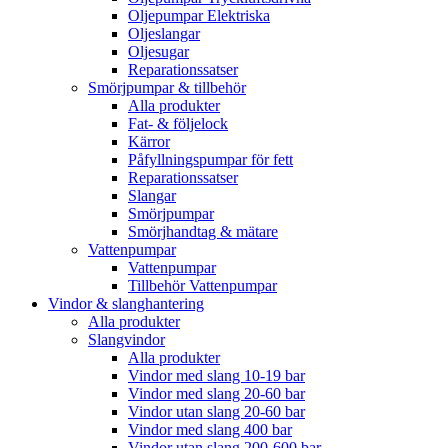
Oljepumpar Elektriska
Oljeslangar
Oljesugar
Reparationssatser
Smörjpumpar & tillbehör
Alla produkter
Fat- & följelock
Kärror
Påfyllningspumpar för fett
Reparationssatser
Slangar
Smörjpumpar
Smörjhandtag & mätare
Vattenpumpar
Vattenpumpar
Tillbehör Vattenpumpar
Vindor & slanghantering
Alla produkter
Slangvindor
Alla produkter
Vindor med slang 10-19 bar
Vindor med slang 20-60 bar
Vindor utan slang 20-60 bar
Vindor med slang 400 bar
Vindor utan slang 200-600 bar