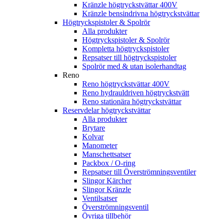
Kränzle högtryckstvättar 400V
Kränzle bensindrivna högtryckstvättar
Högtryckspistoler & Spolrör
Alla produkter
Högtryckspistoler & Spolrör
Kompletta högtryckspistoler
Repsatser till högtryckspistoler
Spolrör med & utan isolerhandtag
Reno
Reno högtryckstvättar 400V
Reno hydrauldriven högtryckstvätt
Reno stationära högtryckstvättar
Reservdelar högtryckstvättar
Alla produkter
Brytare
Kolvar
Manometer
Manschettsatser
Packbox / O-ring
Repsatser till Överströmningsventiler
Slingor Kärcher
Slingor Kränzle
Ventilsatser
Överströmningsventil
Övriga tillbehör