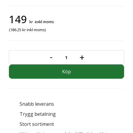
149
kr
exkl moms
(
186.25
kr
inkl moms)
-
+
ADAPTER 3/8"NPT UTV.X2 mängd
Köp
Snabb leverans
Trygg betalning
Stort sortiment