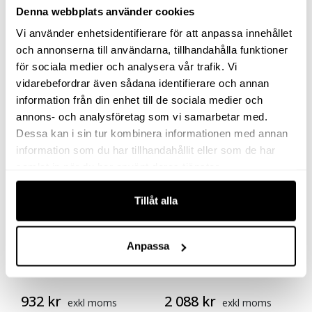
Denna webbplats använder cookies
19 899
kr
4 955
kr
exkl moms
exkl moms
Vi använder enhetsidentifierare för att anpassa innehållet
(
24 873.75
kr
inkl moms)
(
6 193.75
kr
inkl moms)
och annonserna till användarna, tillhandahålla funktioner
för sociala medier och analysera vår trafik. Vi
Köp
Köp
vidarebefordrar även sådana identifierare och annan
information från din enhet till de sociala medier och
annons- och analysföretag som vi samarbetar med.
Dessa kan i sin tur kombinera informationen med annan
information som du har tillhandahållit eller som de har
samlat in när du har använt deras tjänster.
Tillåt alla
Anpassa
MANOMETER 63 MM
FÖRVARINGSLÅDA
RD 0-1000 BAR
PLYWOOD 20050
932
kr
2 088
kr
exkl moms
exkl moms