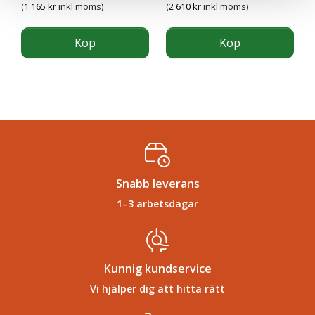
(
1 165
kr
inkl moms)
(
2 610
kr
inkl moms)
Köp
Köp
Snabb leverans
1–3 arbetsdagar
Kunnig kundservice
Vi hjälper dig att hitta rätt