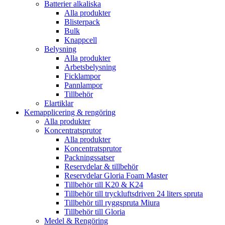
Batterier alkaliska
Alla produkter
Blisterpack
Bulk
Knappcell
Belysning
Alla produkter
Arbetsbelysning
Ficklampor
Pannlampor
Tillbehör
Elartiklar
Kemapplicering & rengöring
Alla produkter
Koncentratsprutor
Alla produkter
Koncentratsprutor
Packningssatser
Reservdelar & tillbehör
Reservdelar Gloria Foam Master
Tillbehör till K20 & K24
Tillbehör till tryckluftsdriven 24 liters spruta
Tillbehör till ryggspruta Miura
Tillbehör till Gloria
Medel & Rengöring