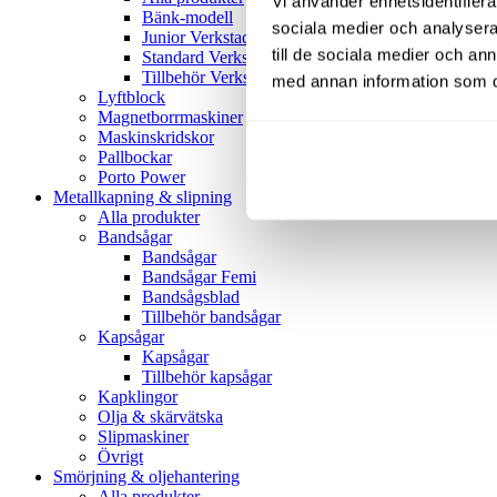
Vi använder enhetsidentifierar
Bänk-modell
sociala medier och analysera 
Junior Verkstadspress
till de sociala medier och a
Standard Verkstadspress
Tillbehör Verkstadspressar
med annan information som du 
Lyftblock
Magnetborrmaskiner
Maskinskridskor
Pallbockar
Porto Power
Metallkapning & slipning
Alla produkter
Bandsågar
Bandsågar
Bandsågar Femi
Bandsågsblad
Tillbehör bandsågar
Kapsågar
Kapsågar
Tillbehör kapsågar
Kapklingor
Olja & skärvätska
Slipmaskiner
Övrigt
Smörjning & oljehantering
Alla produkter