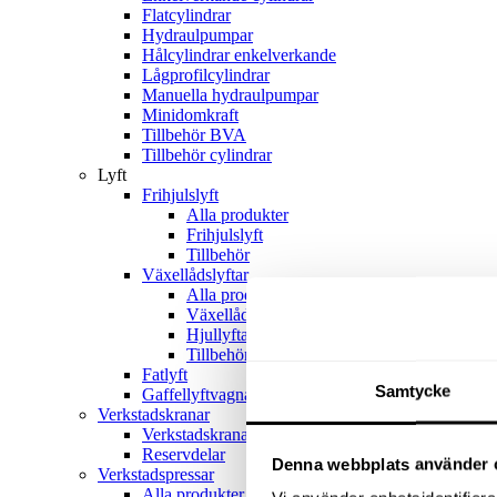
Flatcylindrar
Hydraulpumpar
Hålcylindrar enkelverkande
Lågprofilcylindrar
Manuella hydraulpumpar
Minidomkraft
Tillbehör BVA
Tillbehör cylindrar
Lyft
Frihjulslyft
Alla produkter
Frihjulslyft
Tillbehör
Växellådslyftar
Alla produkter
Växellådslyftar
Hjullyftar
Tillbehör
Fatlyft
Samtycke
Gaffellyftvagnar
Verkstadskranar
Verkstadskranar
Reservdelar
Denna webbplats använder 
Verkstadspressar
Alla produkter