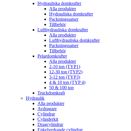
Hydrauliska domkrafter
Alla produkter
Hydrauliska domkrafter
Packningssatser
Tillbehör
Lufthydrauliska domkrafter
Alla produkter
Lufthydrauliska domkrafter
Packningssatser
Tillbehör
Pelardomkrafter
Alla produkter
2-10 ton (TYP1)
12-30 ton (TYP2)
3-12 ton (TYP3)
4 & 10 ton (TYP 4)
50 & 100 ton
Truckdomkraft
Hydraulik
Alla produkter
Avdragare
Cylindrar
Cylinderkit
Dragcylindrar
Enkelverkande cylindrar