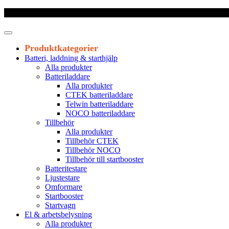
Frakt 179 kr
|
Fraktfritt från 1800 kr exkl. moms
|
Leveranstid 1-3 arb
Produktkategorier
Batteri, laddning & starthjälp
Alla produkter
Batteriladdare
Alla produkter
CTEK batteriladdare
Telwin batteriladdare
NOCO batteriladdare
Tillbehör
Alla produkter
Tillbehör CTEK
Tillbehör NOCO
Tillbehör till startbooster
Batteritestare
Ljustestare
Omformare
Startbooster
Startvagn
El & arbetsbelysning
Alla produkter