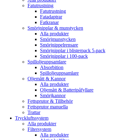
Fatutrustning
Fatutrustning
Fatadaptrar
Fatkranar
Smörjnipplar & munstycken
Alla produkter
Smörjmunstycken
Smörjnippelrensare
Smörjnipplar i blisterpack 5-pack
Smörjnipplar i 100-pack
Spilloljeuppsamlare
Absorbition
Spilloljeuppsamlare
Oljemått & Kannor
Alla produkter
Oljemått & Batteripåfyllare
Smörjkannor
Fettsprutor & Tillbehör
Fettsprutor manuella
Trattar
Tryckluftssystem
Alla produkter
Filtersystem
Alla produkter