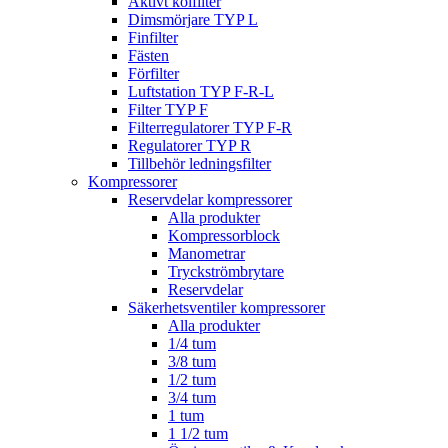
Aktivt kolfilter
Dimsmörjare TYP L
Finfilter
Fästen
Förfilter
Luftstation TYP F-R-L
Filter TYP F
Filterregulatorer TYP F-R
Regulatorer TYP R
Tillbehör ledningsfilter
Kompressorer
Reservdelar kompressorer
Alla produkter
Kompressorblock
Manometrar
Tryckströmbrytare
Reservdelar
Säkerhetsventiler kompressorer
Alla produkter
1/4 tum
3/8 tum
1/2 tum
3/4 tum
1 tum
1 1/2 tum