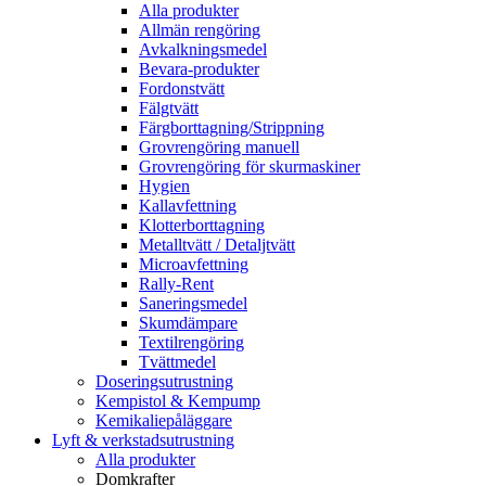
Alla produkter
Allmän rengöring
Avkalkningsmedel
Bevara-produkter
Fordonstvätt
Fälgtvätt
Färgborttagning/Strippning
Grovrengöring manuell
Grovrengöring för skurmaskiner
Hygien
Kallavfettning
Klotterborttagning
Metalltvätt / Detaljtvätt
Microavfettning
Rally-Rent
Saneringsmedel
Skumdämpare
Textilrengöring
Tvättmedel
Doseringsutrustning
Kempistol & Kempump
Kemikaliepåläggare
Lyft & verkstadsutrustning
Alla produkter
Domkrafter