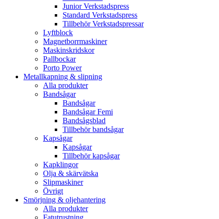
Junior Verkstadspress
Standard Verkstadspress
Tillbehör Verkstadspressar
Lyftblock
Magnetborrmaskiner
Maskinskridskor
Pallbockar
Porto Power
Metallkapning & slipning
Alla produkter
Bandsågar
Bandsågar
Bandsågar Femi
Bandsågsblad
Tillbehör bandsågar
Kapsågar
Kapsågar
Tillbehör kapsågar
Kapklingor
Olja & skärvätska
Slipmaskiner
Övrigt
Smörjning & oljehantering
Alla produkter
Fatutrustning