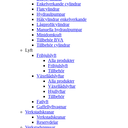
Enkelverkande cylindrar
Flatcylindrar
Hydraulpumpar
Hålcylindrar enkelverkande
Lågprofilcylindrar
Manuella hydraulpumpar
Minidomkraft
Tillbehör BVA
Tillbehör cylindrar
Lyft
Frihjulslyft
Alla produkter
Frihjulslyft
Tillbehör
Växellådslyftar
Alla produkter
Växellådslyftar
Hjullyftar
Tillbehör
Fatlyft
Gaffellyftvagnar
Verkstadskranar
Verkstadskranar
Reservdelar
Verkstadspressar