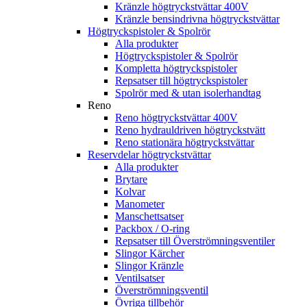
Kränzle högtryckstvättar 400V
Kränzle bensindrivna högtryckstvättar
Högtryckspistoler & Spolrör
Alla produkter
Högtryckspistoler & Spolrör
Kompletta högtryckspistoler
Repsatser till högtryckspistoler
Spolrör med & utan isolerhandtag
Reno
Reno högtryckstvättar 400V
Reno hydrauldriven högtryckstvätt
Reno stationära högtryckstvättar
Reservdelar högtryckstvättar
Alla produkter
Brytare
Kolvar
Manometer
Manschettsatser
Packbox / O-ring
Repsatser till Överströmningsventiler
Slingor Kärcher
Slingor Kränzle
Ventilsatser
Överströmningsventil
Övriga tillbehör