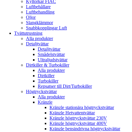
Kyltorkar FIAC
Luftbehållare
Luftbehandling
Oljor
Slangklämmor
Snabbkopplingar Luft
Tvättutrustning
Alla produkter
Detaljtvättar
Detaljtvättar
Smådelstvättar
Ultraljudstvättar
Dirtkiller & Turbokiller
Alla produkter
Dirtkiller
Turbokiller
Repsatser till Dirt/Turbokiller
Högtryckstvättar
Alla produkter
Kränzle
Kränzle stationära högtryckstvättar
Kränzle Hetvattentvättar
Kränzle högtryckstvättar 230V
Kränzle högtryckstvättar 400V
Kränzle bensindrivna högtryckstvättar