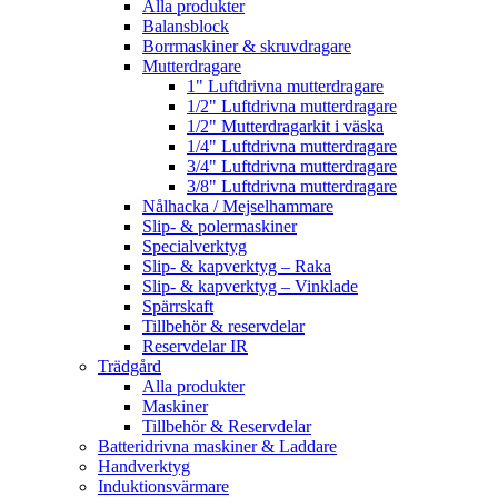
Alla produkter
Balansblock
Borrmaskiner & skruvdragare
Mutterdragare
1" Luftdrivna mutterdragare
1/2" Luftdrivna mutterdragare
1/2" Mutterdragarkit i väska
1/4" Luftdrivna mutterdragare
3/4" Luftdrivna mutterdragare
3/8" Luftdrivna mutterdragare
Nålhacka / Mejselhammare
Slip- & polermaskiner
Specialverktyg
Slip- & kapverktyg – Raka
Slip- & kapverktyg – Vinklade
Spärrskaft
Tillbehör & reservdelar
Reservdelar IR
Trädgård
Alla produkter
Maskiner
Tillbehör & Reservdelar
Batteridrivna maskiner & Laddare
Handverktyg
Induktionsvärmare