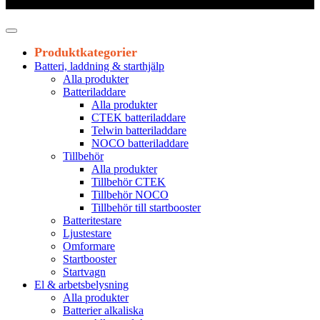
Leveranstid 1-3 arbetsdagar
Produktkategorier
Batteri, laddning & starthjälp
Alla produkter
Batteriladdare
Alla produkter
CTEK batteriladdare
Telwin batteriladdare
NOCO batteriladdare
Tillbehör
Alla produkter
Tillbehör CTEK
Tillbehör NOCO
Tillbehör till startbooster
Batteritestare
Ljustestare
Omformare
Startbooster
Startvagn
El & arbetsbelysning
Alla produkter
Batterier alkaliska