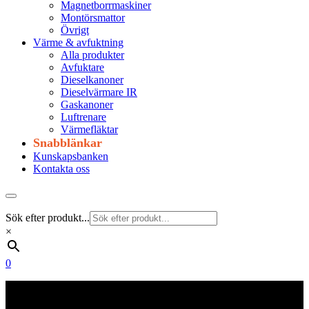
Magnetborrmaskiner
Montörsmattor
Övrigt
Värme & avfuktning
Alla produkter
Avfuktare
Dieselkanoner
Dieselvärmare IR
Gaskanoner
Luftrenare
Värmefläktar
Snabblänkar
Kunskapsbanken
Kontakta oss
Sök efter produkt...
×
0
Frakt 179 kr
Fraktfritt från 1800 kr exkl. moms