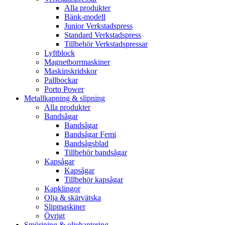
Alla produkter
Bänk-modell
Junior Verkstadspress
Standard Verkstadspress
Tillbehör Verkstadspressar
Lyftblock
Magnetborrmaskiner
Maskinskridskor
Pallbockar
Porto Power
Metallkapning & slipning
Alla produkter
Bandsågar
Bandsågar
Bandsågar Femi
Bandsågsblad
Tillbehör bandsågar
Kapsågar
Kapsågar
Tillbehör kapsågar
Kapklingor
Olja & skärvätska
Slipmaskiner
Övrigt
Smörjning & oljehantering