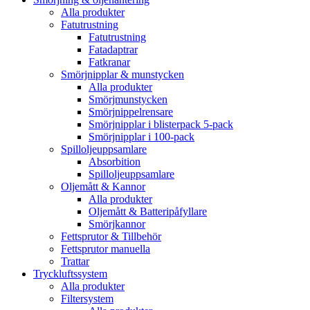
Alla produkter
Fatutrustning
Fatutrustning
Fatadaptrar
Fatkranar
Smörjnipplar & munstycken
Alla produkter
Smörjmunstycken
Smörjnippelrensare
Smörjnipplar i blisterpack 5-pack
Smörjnipplar i 100-pack
Spilloljeuppsamlare
Absorbition
Spilloljeuppsamlare
Oljemått & Kannor
Alla produkter
Oljemått & Batteripåfyllare
Smörjkannor
Fettsprutor & Tillbehör
Fettsprutor manuella
Trattar
Tryckluftssystem
Alla produkter
Filtersystem