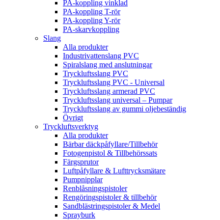
PA-koppling vinklad
PA-koppling T-rör
PA-koppling Y-rör
PA-skarvkoppling
Slang
Alla produkter
Industrivattenslang PVC
Spiralslang med anslutningar
Tryckluftsslang PVC
Tryckluftsslang PVC - Universal
Tryckluftsslang armerad PVC
Tryckluftsslang universal – Pumpar
Tryckluftsslang av gummi oljebeständig
Övrigt
Tryckluftsverktyg
Alla produkter
Bärbar däckpåfyllare/Tillbehör
Fotogenpistol & Tillbehörssats
Färgsprutor
Luftpåfyllare & Lufttrycksmätare
Pumpnipplar
Renblåsningspistoler
Rengöringspistoler & tillbehör
Sandblästringspistoler & Medel
Sprayburk