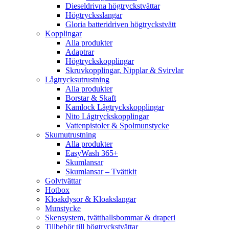
Dieseldrivna högtryckstvättar
Högtrycksslangar
Gloria batteridriven högtryckstvätt
Kopplingar
Alla produkter
Adaptrar
Högtryckskopplingar
Skruvkopplingar, Nipplar & Svirvlar
Lågtrycksutrustning
Alla produkter
Borstar & Skaft
Kamlock Lågtryckskopplingar
Nito Lågtryckskopplingar
Vattenpistoler & Spolmunstycke
Skumutrustning
Alla produkter
EasyWash 365+
Skumlansar
Skumlansar – Tvättkit
Golvtvättar
Hotbox
Kloakdysor & Kloakslangar
Munstycke
Skensystem, tvätthallsbommar & draperi
Tillbehör till högtryckstvättar