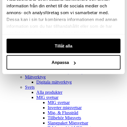
Filter
Golv- & Kombinationsmunstycke
information från din enhet till de sociala medier och
Munstycke
annons- och analysföretag som vi samarbetar med.
Motor
Dessa kan i sin tur kombinera informationen med annan
Reservdelar dammsugare
Rör & handtag
information som du har tillhandahållit eller som de har
Städset komplett
samlat in när du har använt deras tjänster.
Skarvdon
Tillbehör Ventos
Tillåt alla
Uppsamlingspåsar
Elverk
Alla produkter
Elverk
Anpassa
Tillbehör Geko Elverk
Tillbehör Honda ljuddämpade elverk
Mätverktyg
Digitala mätverktyg
Svets
Alla produkter
MIG svetsar
MIG svetsar
Inverter migsvetsar
Mig- & Flusstråd
Tillbehör Migsvets
Slangpaket Migsvetsar