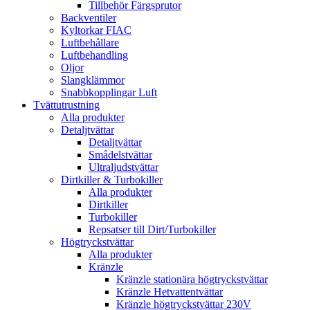
Tillbehör Färgsprutor
Backventiler
Kyltorkar FIAC
Luftbehållare
Luftbehandling
Oljor
Slangklämmor
Snabbkopplingar Luft
Tvättutrustning
Alla produkter
Detaljtvättar
Detaljtvättar
Smådelstvättar
Ultraljudstvättar
Dirtkiller & Turbokiller
Alla produkter
Dirtkiller
Turbokiller
Repsatser till Dirt/Turbokiller
Högtryckstvättar
Alla produkter
Kränzle
Kränzle stationära högtryckstvättar
Kränzle Hetvattentvättar
Kränzle högtryckstvättar 230V