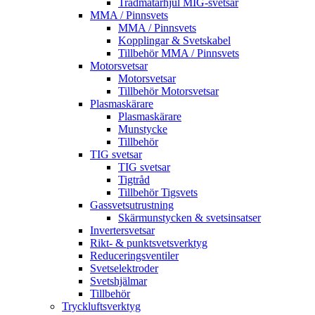
Trådmatarhjul MIG-svetsar
MMA / Pinnsvets
MMA / Pinnsvets
Kopplingar & Svetskabel
Tillbehör MMA / Pinnsvets
Motorsvetsar
Motorsvetsar
Tillbehör Motorsvetsar
Plasmaskärare
Plasmaskärare
Munstycke
Tillbehör
TIG svetsar
TIG svetsar
Tigtråd
Tillbehör Tigsvets
Gassvetsutrustning
Skärmunstycken & svetsinsatser
Invertersvetsar
Rikt- & punktsvetsverktyg
Reduceringsventiler
Svetselektroder
Svetshjälmar
Tillbehör
Tryckluftsverktyg