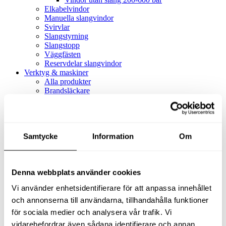
Elkabelvindor
Manuella slangvindor
Svirvlar
Slangstyrning
Slangstopp
Väggfästen
Reservdelar slangvindor
Verktyg & maskiner
Alla produkter
Brandsläckare
Alla produkter
Brandsläckare
Tillbehör brandsläckare
Dammsugare
Samtycke
Alla produkter
Information
Om
Slang & Tillbehör
Slang metervara
Slang komplett
Denna webbplats använder cookies
Slangfäste
Textil- & Våtdammsugare
Vi använder enhetsidentifierare för att anpassa innehållet
Textil- & Våtdammsugare
Tillbehör Textil- & våtdammsugare
och annonserna till användarna, tillhandahålla funktioner
Adaptrar
för sociala medier och analysera vår trafik. Vi
Dammsugare
vidarebefordrar även sådana identifierare och annan