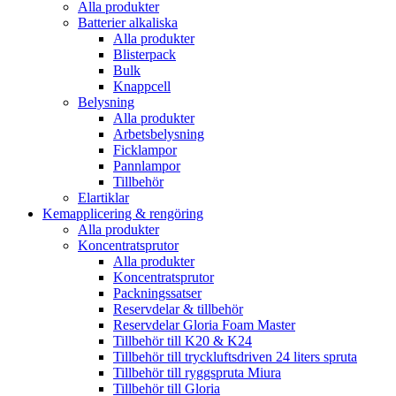
Alla produkter
Batterier alkaliska
Alla produkter
Blisterpack
Bulk
Knappcell
Belysning
Alla produkter
Arbetsbelysning
Ficklampor
Pannlampor
Tillbehör
Elartiklar
Kemapplicering & rengöring
Alla produkter
Koncentratsprutor
Alla produkter
Koncentratsprutor
Packningssatser
Reservdelar & tillbehör
Reservdelar Gloria Foam Master
Tillbehör till K20 & K24
Tillbehör till tryckluftsdriven 24 liters spruta
Tillbehör till ryggspruta Miura
Tillbehör till Gloria