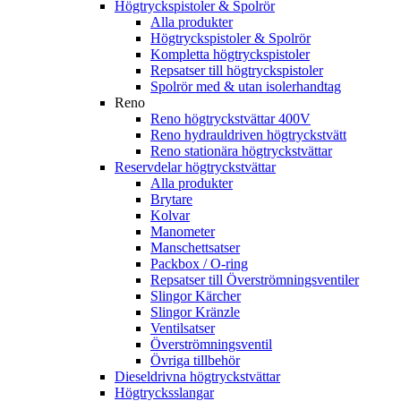
Högtryckspistoler & Spolrör
Alla produkter
Högtryckspistoler & Spolrör
Kompletta högtryckspistoler
Repsatser till högtryckspistoler
Spolrör med & utan isolerhandtag
Reno
Reno högtryckstvättar 400V
Reno hydrauldriven högtryckstvätt
Reno stationära högtryckstvättar
Reservdelar högtryckstvättar
Alla produkter
Brytare
Kolvar
Manometer
Manschettsatser
Packbox / O-ring
Repsatser till Överströmningsventiler
Slingor Kärcher
Slingor Kränzle
Ventilsatser
Överströmningsventil
Övriga tillbehör
Dieseldrivna högtryckstvättar
Högtrycksslangar