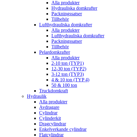
Alla produkter
Hydrauliska domkrafter
Packningssatser
Tillbehör
Lufthydrauliska domkrafter
Alla produkter
Lufthydrauliska domkrafter
Packningssatser
Tillbehör
Pelardomkrafter
Alla produkter
2-10 ton (TYP1)
12-30 ton (TYP2)
3-12 ton (TYP3)
4 & 10 ton (TYP 4)
50 & 100 ton
Truckdomkraft
Hydraulik
Alla produkter
Avdragare
Cylindrar
Cylinderkit
Dragcylindrar
Enkelverkande cylindrar
Flatcylindrar