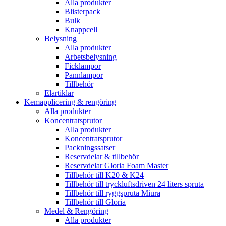
Alla produkter
Blisterpack
Bulk
Knappcell
Belysning
Alla produkter
Arbetsbelysning
Ficklampor
Pannlampor
Tillbehör
Elartiklar
Kemapplicering & rengöring
Alla produkter
Koncentratsprutor
Alla produkter
Koncentratsprutor
Packningssatser
Reservdelar & tillbehör
Reservdelar Gloria Foam Master
Tillbehör till K20 & K24
Tillbehör till tryckluftsdriven 24 liters spruta
Tillbehör till ryggspruta Miura
Tillbehör till Gloria
Medel & Rengöring
Alla produkter