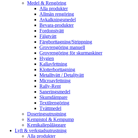
Medel & Rengöring
Alla produkter
Allmän rengöring
Avkalkningsmedel
Bevara-produkter
Fordonstvätt
Fälgtvätt
Färgborttagning/Strippning
Grovrengöring manuell
Grovrengöring för skurmaskiner
Hygien
Kallavfettning
Klotterborttagning
Metalltvätt / Detaljtvätt
Microavfettning
Rally-Rent
Saneringsmedel
Skumdämpare
Textilrengöring
Tvättmedel
Doseringsutrustning
Kempistol & Kempump
Kemikaliepåläggare
Lyft & verkstadsutrustning
Alla produkter