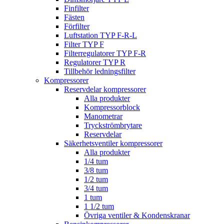
Finfilter
Fästen
Förfilter
Luftstation TYP F-R-L
Filter TYP F
Filterregulatorer TYP F-R
Regulatorer TYP R
Tillbehör ledningsfilter
Kompressorer
Reservdelar kompressorer
Alla produkter
Kompressorblock
Manometrar
Tryckströmbrytare
Reservdelar
Säkerhetsventiler kompressorer
Alla produkter
1/4 tum
3/8 tum
1/2 tum
3/4 tum
1 tum
1 1/2 tum
Övriga ventiler & Kondenskranar