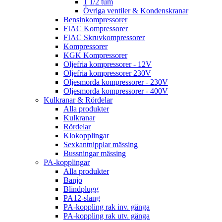
1 1/2 tum
Övriga ventiler & Kondenskranar
Bensinkompressorer
FIAC Kompressorer
FIAC Skruvkompressorer
Kompressorer
KGK Kompressorer
Oljefria kompressorer - 12V
Oljefria kompressorer 230V
Oljesmorda kompressorer - 230V
Oljesmorda kompressorer - 400V
Kulkranar & Rördelar
Alla produkter
Kulkranar
Rördelar
Klokopplingar
Sexkantnipplar mässing
Bussningar mässing
PA-kopplingar
Alla produkter
Banjo
Blindplugg
PA12-slang
PA-koppling rak inv. gänga
PA-koppling rak utv. gänga