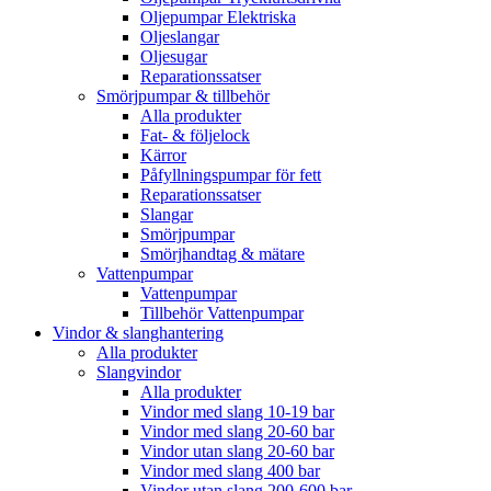
Oljepumpar Elektriska
Oljeslangar
Oljesugar
Reparationssatser
Smörjpumpar & tillbehör
Alla produkter
Fat- & följelock
Kärror
Påfyllningspumpar för fett
Reparationssatser
Slangar
Smörjpumpar
Smörjhandtag & mätare
Vattenpumpar
Vattenpumpar
Tillbehör Vattenpumpar
Vindor & slanghantering
Alla produkter
Slangvindor
Alla produkter
Vindor med slang 10-19 bar
Vindor med slang 20-60 bar
Vindor utan slang 20-60 bar
Vindor med slang 400 bar
Vindor utan slang 200-600 bar