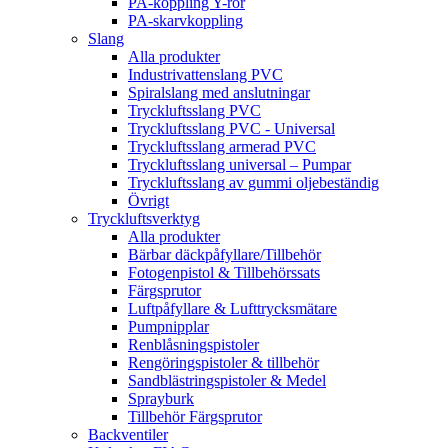
PA-koppling Y-rör
PA-skarvkoppling
Slang
Alla produkter
Industrivattenslang PVC
Spiralslang med anslutningar
Tryckluftsslang PVC
Tryckluftsslang PVC - Universal
Tryckluftsslang armerad PVC
Tryckluftsslang universal – Pumpar
Tryckluftsslang av gummi oljebeständig
Övrigt
Tryckluftsverktyg
Alla produkter
Bärbar däckpåfyllare/Tillbehör
Fotogenpistol & Tillbehörssats
Färgsprutor
Luftpåfyllare & Lufttrycksmätare
Pumpnipplar
Renblåsningspistoler
Rengöringspistoler & tillbehör
Sandblästringspistoler & Medel
Sprayburk
Tillbehör Färgsprutor
Backventiler