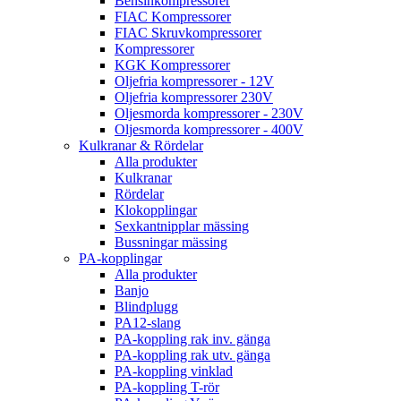
Bensinkompressorer
FIAC Kompressorer
FIAC Skruvkompressorer
Kompressorer
KGK Kompressorer
Oljefria kompressorer - 12V
Oljefria kompressorer 230V
Oljesmorda kompressorer - 230V
Oljesmorda kompressorer - 400V
Kulkranar & Rördelar
Alla produkter
Kulkranar
Rördelar
Klokopplingar
Sexkantnipplar mässing
Bussningar mässing
PA-kopplingar
Alla produkter
Banjo
Blindplugg
PA12-slang
PA-koppling rak inv. gänga
PA-koppling rak utv. gänga
PA-koppling vinklad
PA-koppling T-rör