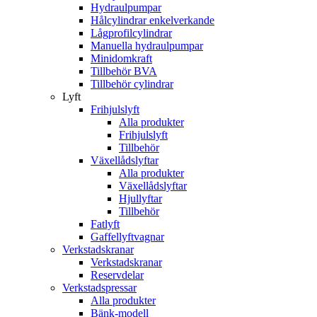
Hydraulpumpar
Hålcylindrar enkelverkande
Lågprofilcylindrar
Manuella hydraulpumpar
Minidomkraft
Tillbehör BVA
Tillbehör cylindrar
Lyft
Frihjulslyft
Alla produkter
Frihjulslyft
Tillbehör
Växellådslyftar
Alla produkter
Växellådslyftar
Hjullyftar
Tillbehör
Fatlyft
Gaffellyftvagnar
Verkstadskranar
Verkstadskranar
Reservdelar
Verkstadspressar
Alla produkter
Bänk-modell