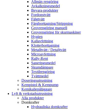
Allmän rengöring
Avkalkningsmedel
Bevara-produkter
Fordonstvätt
Fälgtvätt
Färgborttagning/Strippning
Grovrengöring manuell
Grovrengöring för skurmaskiner
Hygien
Kallavfettning
Klotterborttagning
Metalltvätt / Detaljtvätt
Microavfettning
Rally-Rent
Saneringsmedel
Skumdämpare
Textilrengöring
Tvättmedel
Doseringsutrustning
Kempistol & Kempump
Kemikaliepåläggare
Lyft & verkstadsutrustning
Alla produkter
Domkrafter
Hydrauliska domkrafter