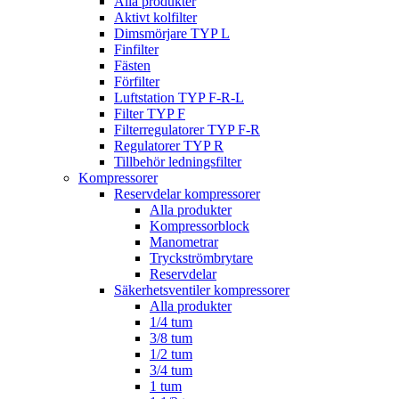
Alla produkter
Aktivt kolfilter
Dimsmörjare TYP L
Finfilter
Fästen
Förfilter
Luftstation TYP F-R-L
Filter TYP F
Filterregulatorer TYP F-R
Regulatorer TYP R
Tillbehör ledningsfilter
Kompressorer
Reservdelar kompressorer
Alla produkter
Kompressorblock
Manometrar
Tryckströmbrytare
Reservdelar
Säkerhetsventiler kompressorer
Alla produkter
1/4 tum
3/8 tum
1/2 tum
3/4 tum
1 tum