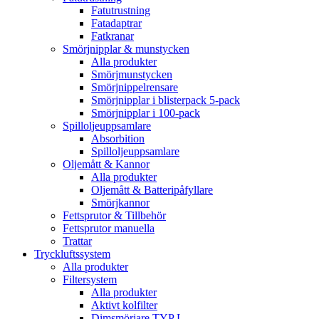
Fatutrustning
Fatadaptrar
Fatkranar
Smörjnipplar & munstycken
Alla produkter
Smörjmunstycken
Smörjnippelrensare
Smörjnipplar i blisterpack 5-pack
Smörjnipplar i 100-pack
Spilloljeuppsamlare
Absorbition
Spilloljeuppsamlare
Oljemått & Kannor
Alla produkter
Oljemått & Batteripåfyllare
Smörjkannor
Fettsprutor & Tillbehör
Fettsprutor manuella
Trattar
Tryckluftssystem
Alla produkter
Filtersystem
Alla produkter
Aktivt kolfilter
Dimsmörjare TYP L