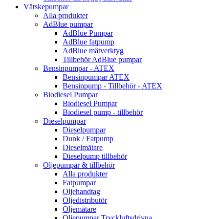
Vätskepumpar
Alla produkter
AdBlue pumpar
AdBlue Pumpar
AdBlue fatpump
AdBlue mätverktyg
Tillbehör AdBlue pumpar
Bensinpumpar - ATEX
Bensinpumpar ATEX
Bensinpump - Tillbehör - ATEX
Biodiesel Pumpar
Biodiesel Pumpar
Biodiesel pump - tillbehör
Dieselpumpar
Dieselpumpar
Dunk / Fatpump
Dieselmätare
Dieselpump tillbehör
Oljepumpar & tillbehör
Alla produkter
Fatpumpar
Oljehandtag
Oljedistributör
Oljemätare
Oljepumpar Tryckluftsdrivna