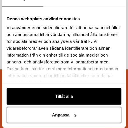
TEFLONSKYDD RUND 16-21
Kw
Denna webbplats använder cookies
499
kr
exkl moms
Vi använder enhetsidentifierare för att anpassa innehållet
(
623.75
kr
inkl moms)
och annonserna till användarna, tillhandahålla funktioner
för sociala medier och analysera vår trafik. Vi
vidarebefordrar även sådana identifierare och annan
Köp
information från din enhet till de sociala medier och
annons- och analysföretag som vi samarbetar med.
Dessa kan i sin tur kombinera informationen med annan
information som du har tillhandahållit eller som de har
samlat in när du har använt deras tjänster.
Snabb leverans
Tillåt alla
1–3 arbetsdagar
Anpassa