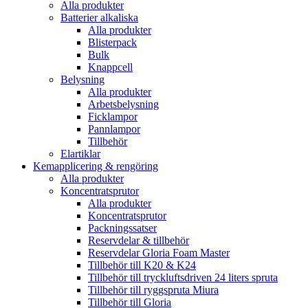
Alla produkter
Batterier alkaliska
Alla produkter
Blisterpack
Bulk
Knappcell
Belysning
Alla produkter
Arbetsbelysning
Ficklampor
Pannlampor
Tillbehör
Elartiklar
Kemapplicering & rengöring
Alla produkter
Koncentratsprutor
Alla produkter
Koncentratsprutor
Packningssatser
Reservdelar & tillbehör
Reservdelar Gloria Foam Master
Tillbehör till K20 & K24
Tillbehör till tryckluftsdriven 24 liters spruta
Tillbehör till ryggspruta Miura
Tillbehör till Gloria