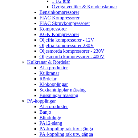
1 1/2 tum
Övriga ventiler & Kondenskranar
Bensinkompressorer
FIAC Kompressorer
FIAC Skruvkompressorer
Kompressorer
KGK Kompressorer
Oljefria kompressorer - 12V
Oljefria kompressorer 230V
Oljesmorda kompressorer - 230V
Oljesmorda kompressorer - 400V
Kulkranar & Rördelar
Alla produkter
Kulkranar
Rördelar
Klokopplingar
Sexkantnipplar mässing
Bussningar mässing
PA-kopplingar
Alla produkter
Banjo
Blindplugg
PA12-slang
PA-koppling rak inv. gänga
PA-koppling rak utv. gänga