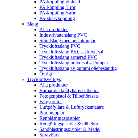
PA-koppling vinklad
PA-koppling T-rör
PA-koppling Y-rör
PA-skarvkoppling
Slang
Alla produkter
Industrivattenslang PVC
Spiralslang med anslutningar
Tryckluftsslang PVC
Tryckluftsslang PVC - Universal
Tryckluftsslang armerad PVC
Tryckluftsslang universal – Pumpar
Tryckluftsslang av gummi oljebeständig
Övrigt
Tryckluftsverktyg
Alla produkter
Bärbar däckpåfyllare/Tillbehör
Fotogenpistol & Tillbehörssats
Färgsprutor
Luftpåfyllare & Lufttrycksmätare
Pumpnipplar
Renblåsningspistoler
Rengöringspistoler & tillbehör
Sandblästringspistoler & Medel
Sprayburk