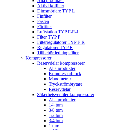
Alla produkter
Aktivt kolfilter
Dimsmörjare TYP L
Finfilter
Fästen
Förfilter
Luftstation TYP F-R-L
Filter TYP F
Filterregulatorer TYP F-R
Regulatorer TYP R
Tillbehör ledningsfilter
Kompressorer
Reservdelar kompressorer
Alla produkter
Kompressorblock
Manometrar
Tryckströmbrytare
Reservdelar
Säkerhetsventiler kompressorer
Alla produkter
1/4 tum
3/8 tum
1/2 tum
3/4 tum
1 tum