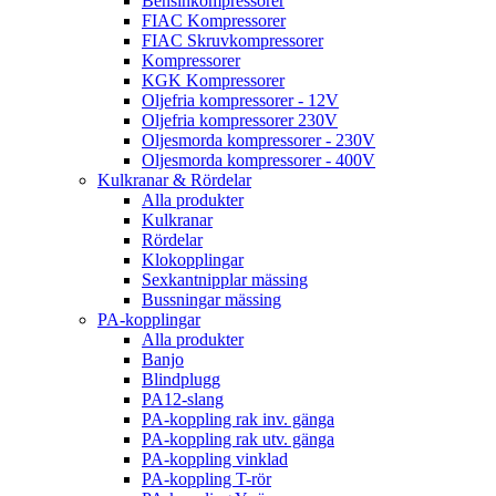
Bensinkompressorer
FIAC Kompressorer
FIAC Skruvkompressorer
Kompressorer
KGK Kompressorer
Oljefria kompressorer - 12V
Oljefria kompressorer 230V
Oljesmorda kompressorer - 230V
Oljesmorda kompressorer - 400V
Kulkranar & Rördelar
Alla produkter
Kulkranar
Rördelar
Klokopplingar
Sexkantnipplar mässing
Bussningar mässing
PA-kopplingar
Alla produkter
Banjo
Blindplugg
PA12-slang
PA-koppling rak inv. gänga
PA-koppling rak utv. gänga
PA-koppling vinklad
PA-koppling T-rör