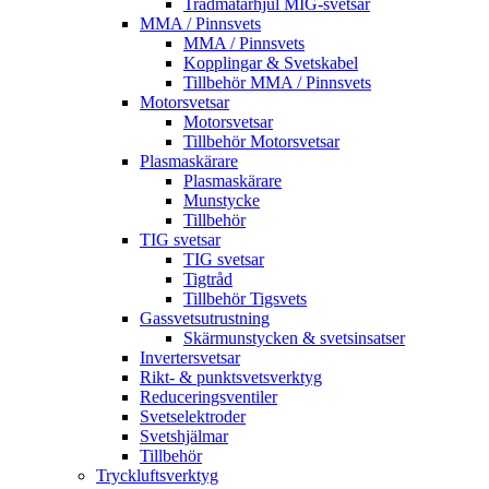
Trådmatarhjul MIG-svetsar
MMA / Pinnsvets
MMA / Pinnsvets
Kopplingar & Svetskabel
Tillbehör MMA / Pinnsvets
Motorsvetsar
Motorsvetsar
Tillbehör Motorsvetsar
Plasmaskärare
Plasmaskärare
Munstycke
Tillbehör
TIG svetsar
TIG svetsar
Tigtråd
Tillbehör Tigsvets
Gassvetsutrustning
Skärmunstycken & svetsinsatser
Invertersvetsar
Rikt- & punktsvetsverktyg
Reduceringsventiler
Svetselektroder
Svetshjälmar
Tillbehör
Tryckluftsverktyg