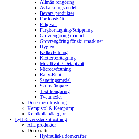
Allmän rengöring
Avkalkningsmedel
Bevara-produkter
Fordonstvätt
Fälgtvätt
Färgborttagning/Strippning
Grovrengöring manuell
Grovrengöring för skurmaskiner
Hygien
Kallavfettning
Klotterborttagning
Metalltvätt / Detaljtvätt
Microavfettning
Rally-Rent
Saneringsmedel
Skumdämpare
Textilrengöring
Tvättmedel
Doseringsutrustning
Kempistol & Kempump
Kemikaliepåläggare
Lyft & verkstadsutrustning
Alla produkter
Domkrafter
Hydrauliska domkrafter