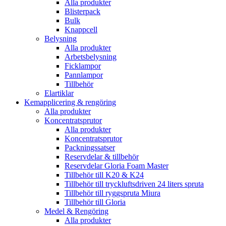
Alla produkter
Blisterpack
Bulk
Knappcell
Belysning
Alla produkter
Arbetsbelysning
Ficklampor
Pannlampor
Tillbehör
Elartiklar
Kemapplicering & rengöring
Alla produkter
Koncentratsprutor
Alla produkter
Koncentratsprutor
Packningssatser
Reservdelar & tillbehör
Reservdelar Gloria Foam Master
Tillbehör till K20 & K24
Tillbehör till tryckluftsdriven 24 liters spruta
Tillbehör till ryggspruta Miura
Tillbehör till Gloria
Medel & Rengöring
Alla produkter