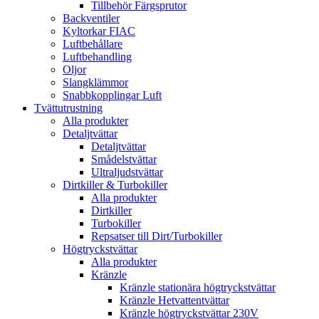
Tillbehör Färgsprutor
Backventiler
Kyltorkar FIAC
Luftbehållare
Luftbehandling
Oljor
Slangklämmor
Snabbkopplingar Luft
Tvättutrustning
Alla produkter
Detaljtvättar
Detaljtvättar
Smådelstvättar
Ultraljudstvättar
Dirtkiller & Turbokiller
Alla produkter
Dirtkiller
Turbokiller
Repsatser till Dirt/Turbokiller
Högtryckstvättar
Alla produkter
Kränzle
Kränzle stationära högtryckstvättar
Kränzle Hetvattentvättar
Kränzle högtryckstvättar 230V