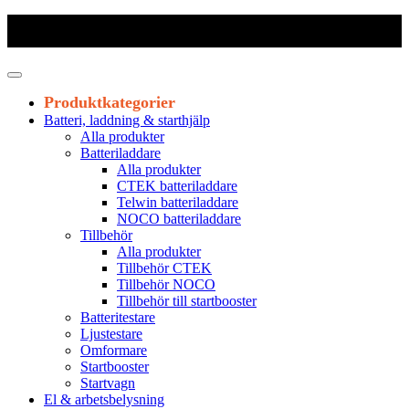
Frakt 179 kr
|
Fraktfritt från 1800 kr exkl. moms
|
Leveranstid 1-3
arbetsdagar
Produktkategorier
Batteri, laddning & starthjälp
Alla produkter
Batteriladdare
Alla produkter
CTEK batteriladdare
Telwin batteriladdare
NOCO batteriladdare
Tillbehör
Alla produkter
Tillbehör CTEK
Tillbehör NOCO
Tillbehör till startbooster
Batteritestare
Ljustestare
Omformare
Startbooster
Startvagn
El & arbetsbelysning