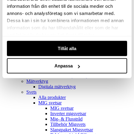
Filter
Golv- & Kombinationsmunstycke
information från din enhet till de sociala medier och
Munstycke
annons- och analysföretag som vi samarbetar med.
Motor
Dessa kan i sin tur kombinera informationen med annan
Reservdelar dammsugare
Rör & handtag
information som du har tillhandahållit eller som de har
Städset komplett
samlat in när du har använt deras tjänster.
Skarvdon
Tillbehör Ventos
Tillåt alla
Uppsamlingspåsar
Elverk
Alla produkter
Elverk
Anpassa
Tillbehör Geko Elverk
Tillbehör Honda ljuddämpade elverk
Mätverktyg
Digitala mätverktyg
Svets
Alla produkter
MIG svetsar
MIG svetsar
Inverter migsvetsar
Mig- & Flusstråd
Tillbehör Migsvets
Slangpaket Migsvetsar