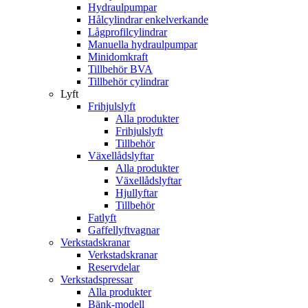
Hydraulpumpar
Hålcylindrar enkelverkande
Lågprofilcylindrar
Manuella hydraulpumpar
Minidomkraft
Tillbehör BVA
Tillbehör cylindrar
Lyft
Frihjulslyft
Alla produkter
Frihjulslyft
Tillbehör
Växellådslyftar
Alla produkter
Växellådslyftar
Hjullyftar
Tillbehör
Fatlyft
Gaffellyftvagnar
Verkstadskranar
Verkstadskranar
Reservdelar
Verkstadspressar
Alla produkter
Bänk-modell