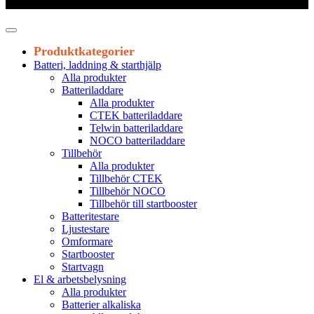
Leveranstid 1-3 arbetsdagar
Produktkategorier
Batteri, laddning & starthjälp
Alla produkter
Batteriladdare
Alla produkter
CTEK batteriladdare
Telwin batteriladdare
NOCO batteriladdare
Tillbehör
Alla produkter
Tillbehör CTEK
Tillbehör NOCO
Tillbehör till startbooster
Batteritestare
Ljustestare
Omformare
Startbooster
Startvagn
El & arbetsbelysning
Alla produkter
Batterier alkaliska