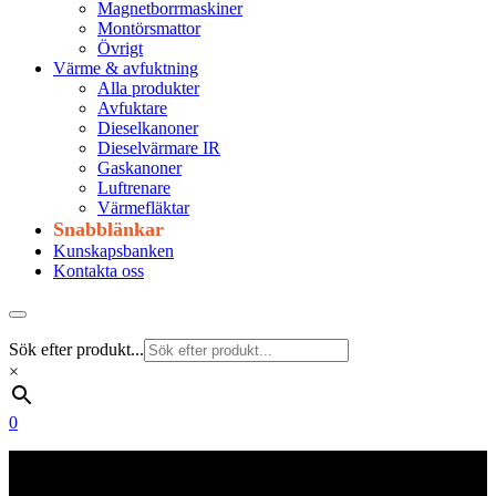
Magnetborrmaskiner
Montörsmattor
Övrigt
Värme & avfuktning
Alla produkter
Avfuktare
Dieselkanoner
Dieselvärmare IR
Gaskanoner
Luftrenare
Värmefläktar
Snabblänkar
Kunskapsbanken
Kontakta oss
Sök efter produkt...
×
0
Frakt 179 kr
Fraktfritt från 1800 kr exkl. moms