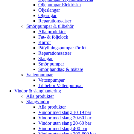
Oljepumpar Elektriska
Oljeslangar
Oljesugar
Reparationssatser
Smörjpumpar & tillbehör
Alla produkter
Fat- & följelock
Kärror
Påfyllningspumpar för fett
Reparationssatser
Slangar
Smörjpumpar
Smörjhandtag & mätare
Vattenpumpar
Vattenpumpar
Tillbehör Vattenpumpar
Vindor & slanghantering
Alla produkter
Slangvindor
Alla produkter
Vindor med slang 10-19 bar
Vindor med slang 20-60 bar
Vindor utan slang 20-60 bar
Vindor med slang 400 bar
Vindor utan slang 200-600 bar