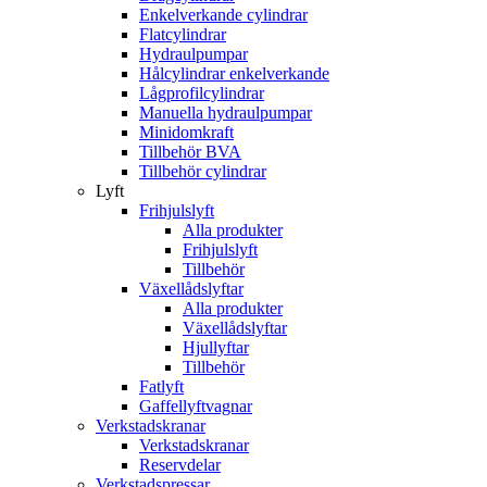
Enkelverkande cylindrar
Flatcylindrar
Hydraulpumpar
Hålcylindrar enkelverkande
Lågprofilcylindrar
Manuella hydraulpumpar
Minidomkraft
Tillbehör BVA
Tillbehör cylindrar
Lyft
Frihjulslyft
Alla produkter
Frihjulslyft
Tillbehör
Växellådslyftar
Alla produkter
Växellådslyftar
Hjullyftar
Tillbehör
Fatlyft
Gaffellyftvagnar
Verkstadskranar
Verkstadskranar
Reservdelar
Verkstadspressar