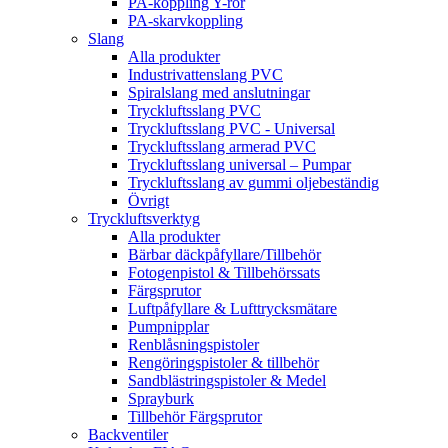
PA-koppling Y-rör
PA-skarvkoppling
Slang
Alla produkter
Industrivattenslang PVC
Spiralslang med anslutningar
Tryckluftsslang PVC
Tryckluftsslang PVC - Universal
Tryckluftsslang armerad PVC
Tryckluftsslang universal – Pumpar
Tryckluftsslang av gummi oljebeständig
Övrigt
Tryckluftsverktyg
Alla produkter
Bärbar däckpåfyllare/Tillbehör
Fotogenpistol & Tillbehörssats
Färgsprutor
Luftpåfyllare & Lufttrycksmätare
Pumpnipplar
Renblåsningspistoler
Rengöringspistoler & tillbehör
Sandblästringspistoler & Medel
Sprayburk
Tillbehör Färgsprutor
Backventiler