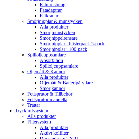
Fatutrustning
Fatadaptrar
Fatkranar
Smörjnipplar & munstycken
Alla produkter
Smörjmunstycken
Smörjnippelrensare
Smörjnipplar i blisterpack 5-pack
Smörjnipplar i 100-pack
Spilloljeuppsamlare
Absorbition
Spilloljeuppsamlare
Oljemått & Kannor
Alla produkter
Oljemått & Batteripåfyllare
Smörjkannor
Fettsprutor & Tillbehör
Fettsprutor manuella
Trattar
Tryckluftssystem
Alla produkter
Filtersystem
Alla produkter
Aktivt kolfilter
Dimsmörjare TYP L