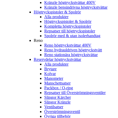
Kränzle högtryckstvättar 400V
Kränzle bensindrivna högtryckstvättar
Högtryckspistoler & Spolrör
Alla produkter
Högtryckspistoler & Spolrör
Kompletta högtryckspistoler
Repsatser till högtryckspistoler
Spolrör med & utan isolerhandtag
Reno
Reno högtryckstvättar 400V
Reno hydrauldriven högtryckstvätt
Reno stationära högtryckstvättar
Reservdelar högtryckstvättar
Alla produkter
Brytare
Kolvar
Manometer
Manschettsatser
Packbox / O-ring
Repsatser till Överströmningsventiler
Slingor Kärcher
Slingor Kränzle
Ventilsatser
Överströmningsventil
Övriga tillbehör