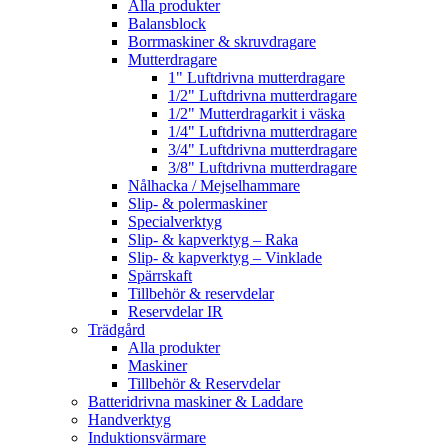
Alla produkter
Balansblock
Borrmaskiner & skruvdragare
Mutterdragare
1" Luftdrivna mutterdragare
1/2" Luftdrivna mutterdragare
1/2" Mutterdragarkit i väska
1/4" Luftdrivna mutterdragare
3/4" Luftdrivna mutterdragare
3/8" Luftdrivna mutterdragare
Nålhacka / Mejselhammare
Slip- & polermaskiner
Specialverktyg
Slip- & kapverktyg – Raka
Slip- & kapverktyg – Vinklade
Spärrskaft
Tillbehör & reservdelar
Reservdelar IR
Trädgård
Alla produkter
Maskiner
Tillbehör & Reservdelar
Batteridrivna maskiner & Laddare
Handverktyg
Induktionsvärmare