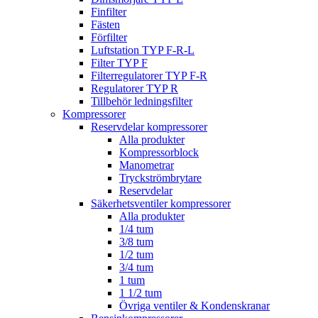
Finfilter
Fästen
Förfilter
Luftstation TYP F-R-L
Filter TYP F
Filterregulatorer TYP F-R
Regulatorer TYP R
Tillbehör ledningsfilter
Kompressorer
Reservdelar kompressorer
Alla produkter
Kompressorblock
Manometrar
Tryckströmbrytare
Reservdelar
Säkerhetsventiler kompressorer
Alla produkter
1/4 tum
3/8 tum
1/2 tum
3/4 tum
1 tum
1 1/2 tum
Övriga ventiler & Kondenskranar