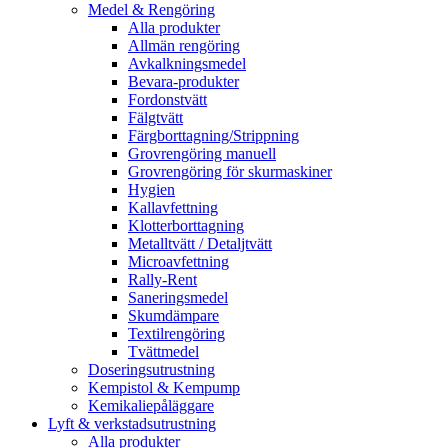
Medel & Rengöring
Alla produkter
Allmän rengöring
Avkalkningsmedel
Bevara-produkter
Fordonstvätt
Fälgtvätt
Färgborttagning/Strippning
Grovrengöring manuell
Grovrengöring för skurmaskiner
Hygien
Kallavfettning
Klotterborttagning
Metalltvätt / Detaljtvätt
Microavfettning
Rally-Rent
Saneringsmedel
Skumdämpare
Textilrengöring
Tvättmedel
Doseringsutrustning
Kempistol & Kempump
Kemikaliepåläggare
Lyft & verkstadsutrustning
Alla produkter