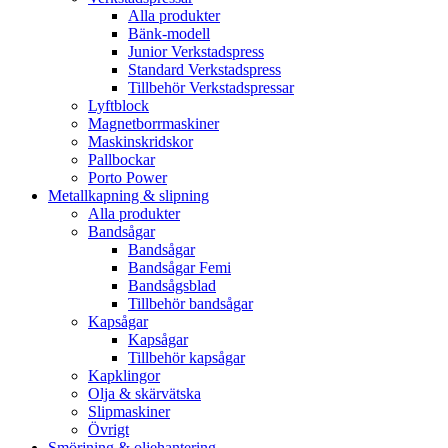
Alla produkter
Bänk-modell
Junior Verkstadspress
Standard Verkstadspress
Tillbehör Verkstadspressar
Lyftblock
Magnetborrmaskiner
Maskinskridskor
Pallbockar
Porto Power
Metallkapning & slipning
Alla produkter
Bandsågar
Bandsågar
Bandsågar Femi
Bandsågsblad
Tillbehör bandsågar
Kapsågar
Kapsågar
Tillbehör kapsågar
Kapklingor
Olja & skärvätska
Slipmaskiner
Övrigt
Smörjning & oljehantering