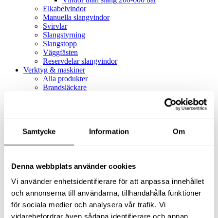
Elkabelvindor
Manuella slangvindor
Svirvlar
Slangstyrning
Slangstopp
Väggfästen
Reservdelar slangvindor
Verktyg & maskiner
Alla produkter
Brandsläckare
Alla produkter
Brandsläckare
Tillbehör brandsläckare
Dammsugare
Samtycke
Alla produkter
Information
Om
Slang & Tillbehör
Slang metervara
Slang komplett
Denna webbplats använder cookies
Slangfäste
Textil- & Våtdammsugare
Vi använder enhetsidentifierare för att anpassa innehållet
Textil- & Våtdammsugare
Tillbehör Textil- & våtdammsugare
och annonserna till användarna, tillhandahålla funktioner
Adaptrar
för sociala medier och analysera vår trafik. Vi
Dammsugare
vidarebefordrar även sådana identifierare och annan