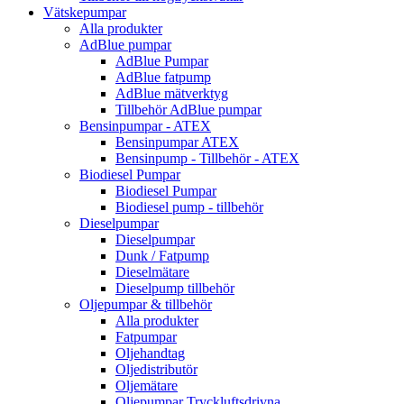
Vätskepumpar
Alla produkter
AdBlue pumpar
AdBlue Pumpar
AdBlue fatpump
AdBlue mätverktyg
Tillbehör AdBlue pumpar
Bensinpumpar - ATEX
Bensinpumpar ATEX
Bensinpump - Tillbehör - ATEX
Biodiesel Pumpar
Biodiesel Pumpar
Biodiesel pump - tillbehör
Dieselpumpar
Dieselpumpar
Dunk / Fatpump
Dieselmätare
Dieselpump tillbehör
Oljepumpar & tillbehör
Alla produkter
Fatpumpar
Oljehandtag
Oljedistributör
Oljemätare
Oljepumpar Tryckluftsdrivna