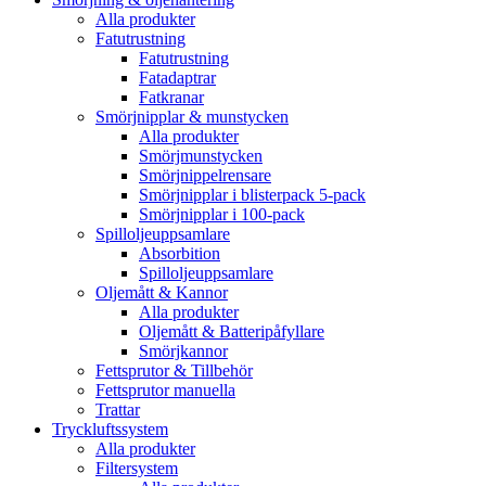
Alla produkter
Fatutrustning
Fatutrustning
Fatadaptrar
Fatkranar
Smörjnipplar & munstycken
Alla produkter
Smörjmunstycken
Smörjnippelrensare
Smörjnipplar i blisterpack 5-pack
Smörjnipplar i 100-pack
Spilloljeuppsamlare
Absorbition
Spilloljeuppsamlare
Oljemått & Kannor
Alla produkter
Oljemått & Batteripåfyllare
Smörjkannor
Fettsprutor & Tillbehör
Fettsprutor manuella
Trattar
Tryckluftssystem
Alla produkter
Filtersystem