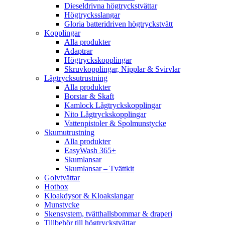
Dieseldrivna högtryckstvättar
Högtrycksslangar
Gloria batteridriven högtryckstvätt
Kopplingar
Alla produkter
Adaptrar
Högtryckskopplingar
Skruvkopplingar, Nipplar & Svirvlar
Lågtrycksutrustning
Alla produkter
Borstar & Skaft
Kamlock Lågtryckskopplingar
Nito Lågtryckskopplingar
Vattenpistoler & Spolmunstycke
Skumutrustning
Alla produkter
EasyWash 365+
Skumlansar
Skumlansar – Tvättkit
Golvtvättar
Hotbox
Kloakdysor & Kloakslangar
Munstycke
Skensystem, tvätthallsbommar & draperi
Tillbehör till högtryckstvättar