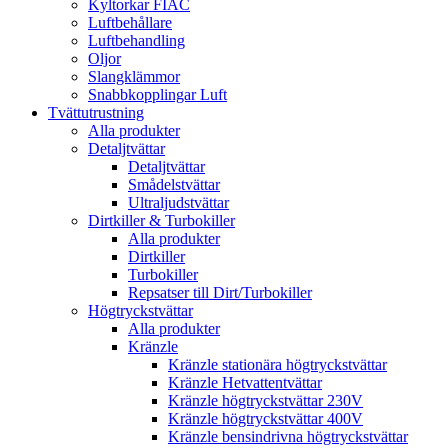
Kyltorkar FIAC
Luftbehållare
Luftbehandling
Oljor
Slangklämmor
Snabbkopplingar Luft
Tvättutrustning
Alla produkter
Detaljtvättar
Detaljtvättar
Smådelstvättar
Ultraljudstvättar
Dirtkiller & Turbokiller
Alla produkter
Dirtkiller
Turbokiller
Repsatser till Dirt/Turbokiller
Högtryckstvättar
Alla produkter
Kränzle
Kränzle stationära högtryckstvättar
Kränzle Hetvattentvättar
Kränzle högtryckstvättar 230V
Kränzle högtryckstvättar 400V
Kränzle bensindrivna högtryckstvättar