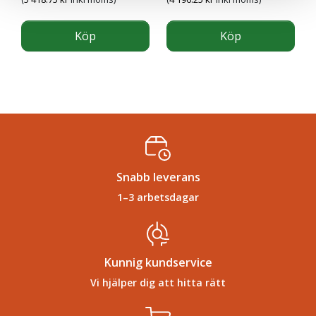
Köp
Köp
Snabb leverans
1–3 arbetsdagar
Kunnig kundservice
Vi hjälper dig att hitta rätt