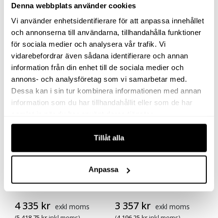
19 483
kr
3 192
kr
Denna webbplats använder cookies
exkl moms
exkl moms
(
24 353.75
kr
inkl moms)
(
3 990
kr
inkl moms)
Vi använder enhetsidentifierare för att anpassa innehållet
och annonserna till användarna, tillhandahålla funktioner
Köp
Köp
för sociala medier och analysera vår trafik. Vi
vidarebefordrar även sådana identifierare och annan
information från din enhet till de sociala medier och
annons- och analysföretag som vi samarbetar med.
Dessa kan i sin tur kombinera informationen med annan
information som du har tillhandahållit eller som de har
samlat in när du har använt deras tjänster.
Tillåt alla
Anpassa
MUTTERDRAGARE 1/2″
MUTTERDRAGARE 1/2″
2130XP-K
2130XP
4 335
kr
3 357
kr
exkl moms
exkl moms
(
5 418.75
kr
inkl moms)
(
4 196.25
kr
inkl moms)