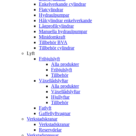
Enkelverkande cylindrar
Flatcylindrar
Hydraulpumpar
Hålcylindrar enkelverkande
Lågprofilcylindrar
Manuella hydraulpumpar
Minidomkraft
Tillbehör BVA
Tillbehör cylindrar
Lyft
Frihjulslyft
Alla produkter
Frihjulslyft
Tillbehör
Växellådslyftar
Alla produkter
Växellådslyftar
Hjullyftar
Tillbehör
Fatlyft
Gaffellyftvagnar
Verkstadskranar
Verkstadskranar
Reservdelar
Verkstadspressar