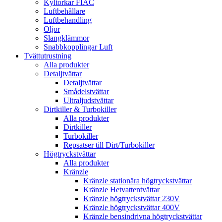
Kyltorkar FIAC
Luftbehållare
Luftbehandling
Oljor
Slangklämmor
Snabbkopplingar Luft
Tvättutrustning
Alla produkter
Detaljtvättar
Detaljtvättar
Smådelstvättar
Ultraljudstvättar
Dirtkiller & Turbokiller
Alla produkter
Dirtkiller
Turbokiller
Repsatser till Dirt/Turbokiller
Högtryckstvättar
Alla produkter
Kränzle
Kränzle stationära högtryckstvättar
Kränzle Hetvattentvättar
Kränzle högtryckstvättar 230V
Kränzle högtryckstvättar 400V
Kränzle bensindrivna högtryckstvättar