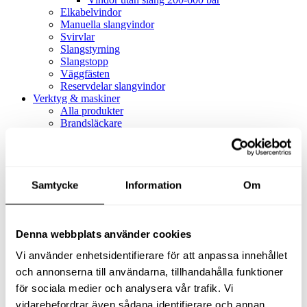
Elkabelvindor
Manuella slangvindor
Svirvlar
Slangstyrning
Slangstopp
Väggfästen
Reservdelar slangvindor
Verktyg & maskiner
Alla produkter
Brandsläckare
Alla produkter
Brandsläckare
Tillbehör brandsläckare
Dammsugare
Samtycke
Alla produkter
Information
Om
Slang & Tillbehör
Slang metervara
Slang komplett
Denna webbplats använder cookies
Slangfäste
Textil- & Våtdammsugare
Vi använder enhetsidentifierare för att anpassa innehållet
Textil- & Våtdammsugare
Tillbehör Textil- & våtdammsugare
och annonserna till användarna, tillhandahålla funktioner
Adaptrar
för sociala medier och analysera vår trafik. Vi
Dammsugare
vidarebefordrar även sådana identifierare och annan