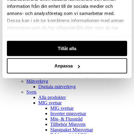
Filter
Golv- & Kombinationsmunstycke
information från din enhet till de sociala medier och
Munstycke
annons- och analysföretag som vi samarbetar med.
Motor
Dessa kan i sin tur kombinera informationen med annan
Reservdelar dammsugare
Rör & handtag
information som du har tillhandahållit eller som de har
Städset komplett
samlat in när du har använt deras tjänster.
Skarvdon
Tillbehör Ventos
Tillåt alla
Uppsamlingspåsar
Elverk
Alla produkter
Elverk
Anpassa
Tillbehör Geko Elverk
Tillbehör Honda ljuddämpade elverk
Mätverktyg
Digitala mätverktyg
Svets
Alla produkter
MIG svetsar
MIG svetsar
Inverter migsvetsar
Mig- & Flusstråd
Tillbehör Migsvets
Slangpaket Migsvetsar