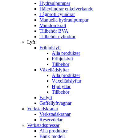
Hydraulpumpar
Hålcylindrar enkelverkande
Lågprofilcylindrar
Manuella hydraulpumpar
Minidomkraft
Tillbehör BVA
Tillbehör cylindrar
Lyft
Frihjulslyft
Alla produkter
Frihjulslyft
Tillbehör
Växellådslyftar
Alla produkter
Växellådslyftar
Hjullyftar
Tillbehör
Fatlyft
Gaffellyftvagnar
Verkstadskranar
Verkstadskranar
Reservdelar
Verkstadspressar
Alla produkter
Bänk-modell