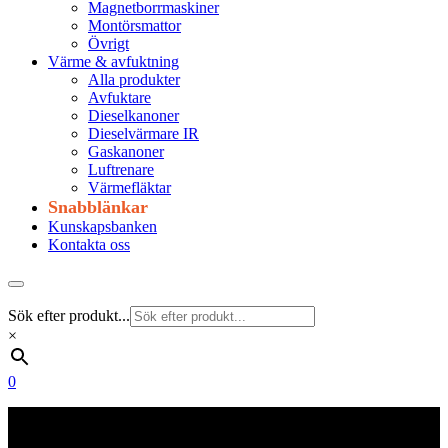
Magnetborrmaskiner
Montörsmattor
Övrigt
Värme & avfuktning
Alla produkter
Avfuktare
Dieselkanoner
Dieselvärmare IR
Gaskanoner
Luftrenare
Värmefläktar
Snabblänkar
Kunskapsbanken
Kontakta oss
Sök efter produkt...
×
0
Frakt 179 kr
Fraktfritt från 1800 kr exkl. moms