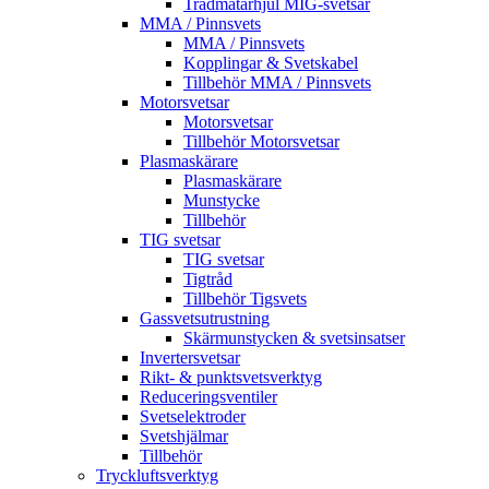
Trådmatarhjul MIG-svetsar
MMA / Pinnsvets
MMA / Pinnsvets
Kopplingar & Svetskabel
Tillbehör MMA / Pinnsvets
Motorsvetsar
Motorsvetsar
Tillbehör Motorsvetsar
Plasmaskärare
Plasmaskärare
Munstycke
Tillbehör
TIG svetsar
TIG svetsar
Tigtråd
Tillbehör Tigsvets
Gassvetsutrustning
Skärmunstycken & svetsinsatser
Invertersvetsar
Rikt- & punktsvetsverktyg
Reduceringsventiler
Svetselektroder
Svetshjälmar
Tillbehör
Tryckluftsverktyg