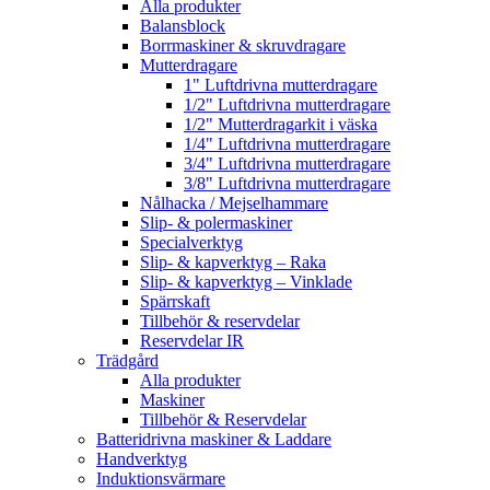
Alla produkter
Balansblock
Borrmaskiner & skruvdragare
Mutterdragare
1" Luftdrivna mutterdragare
1/2" Luftdrivna mutterdragare
1/2" Mutterdragarkit i väska
1/4" Luftdrivna mutterdragare
3/4" Luftdrivna mutterdragare
3/8" Luftdrivna mutterdragare
Nålhacka / Mejselhammare
Slip- & polermaskiner
Specialverktyg
Slip- & kapverktyg – Raka
Slip- & kapverktyg – Vinklade
Spärrskaft
Tillbehör & reservdelar
Reservdelar IR
Trädgård
Alla produkter
Maskiner
Tillbehör & Reservdelar
Batteridrivna maskiner & Laddare
Handverktyg
Induktionsvärmare