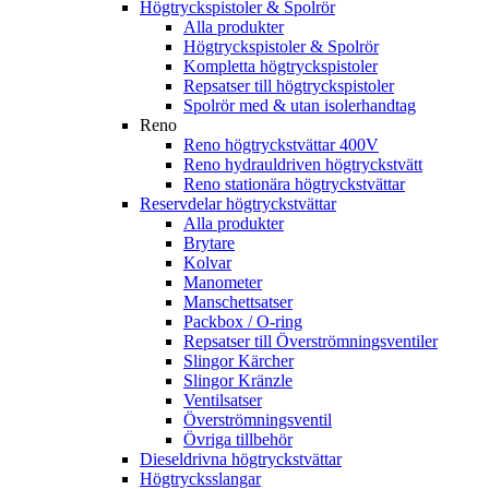
Högtryckspistoler & Spolrör
Alla produkter
Högtryckspistoler & Spolrör
Kompletta högtryckspistoler
Repsatser till högtryckspistoler
Spolrör med & utan isolerhandtag
Reno
Reno högtryckstvättar 400V
Reno hydrauldriven högtryckstvätt
Reno stationära högtryckstvättar
Reservdelar högtryckstvättar
Alla produkter
Brytare
Kolvar
Manometer
Manschettsatser
Packbox / O-ring
Repsatser till Överströmningsventiler
Slingor Kärcher
Slingor Kränzle
Ventilsatser
Överströmningsventil
Övriga tillbehör
Dieseldrivna högtryckstvättar
Högtrycksslangar