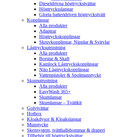
Dieseldrivna högtryckstvättar
Högtrycksslangar
Gloria batteridriven högtryckstvätt
Kopplingar
Alla produkter
Adaptrar
Högtryckskopplingar
Skruvkopplingar, Nipplar & Svirvlar
Lågtrycksutrustning
Alla produkter
Borstar & Skaft
Kamlock Lågtryckskopplingar
Nito Lågtryckskopplingar
Vattenpistoler & Spolmunstycke
Skumutrustning
Alla produkter
EasyWash 365+
Skumlansar
Skumlansar – Tvättkit
Golvtvättar
Hotbox
Kloakdysor & Kloakslangar
Munstycke
Skensystem, tvätthallsbommar & draperi
Tillbehör till högtryckstvättar