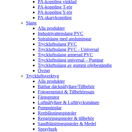
PA-koppling vinklad
PA-koppling T-rör
PA-koppling Y-rör
PA-skarvkoppling
Slang
Alla produkter
Industrivattenslang PVC
Spiralslang med anslutningar
Tryckluftsslang PVC
Tryckluftsslang PVC - Universal
Tryckluftsslang armerad PVC
Tryckluftsslang universal – Pumpar
Tryckluftsslang av gummi oljebeständig
Övrigt
Tryckluftsverktyg
Alla produkter
Bärbar däckpåfyllare/Tillbehör
Fotogenpistol & Tillbehörssats
Färgsprutor
Luftpåfyllare & Lufttrycksmätare
Pumpnipplar
Renblåsningspistoler
Rengöringspistoler & tillbehör
Sandblästringspistoler & Medel
Sprayburk