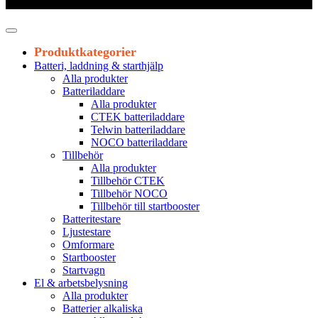
Leveranstid 1-3 arbetsdagar
Produktkategorier
Batteri, laddning & starthjälp
Alla produkter
Batteriladdare
Alla produkter
CTEK batteriladdare
Telwin batteriladdare
NOCO batteriladdare
Tillbehör
Alla produkter
Tillbehör CTEK
Tillbehör NOCO
Tillbehör till startbooster
Batteritestare
Ljustestare
Omformare
Startbooster
Startvagn
El & arbetsbelysning
Alla produkter
Batterier alkaliska