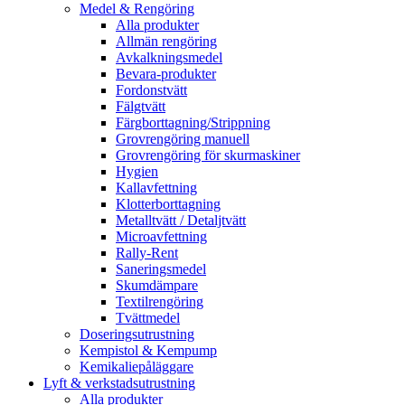
Medel & Rengöring
Alla produkter
Allmän rengöring
Avkalkningsmedel
Bevara-produkter
Fordonstvätt
Fälgtvätt
Färgborttagning/Strippning
Grovrengöring manuell
Grovrengöring för skurmaskiner
Hygien
Kallavfettning
Klotterborttagning
Metalltvätt / Detaljtvätt
Microavfettning
Rally-Rent
Saneringsmedel
Skumdämpare
Textilrengöring
Tvättmedel
Doseringsutrustning
Kempistol & Kempump
Kemikaliepåläggare
Lyft & verkstadsutrustning
Alla produkter