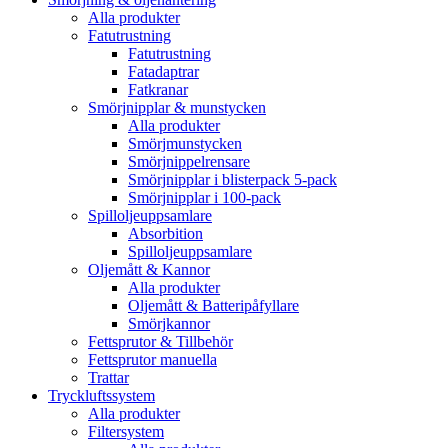
Alla produkter
Fatutrustning
Fatutrustning
Fatadaptrar
Fatkranar
Smörjnipplar & munstycken
Alla produkter
Smörjmunstycken
Smörjnippelrensare
Smörjnipplar i blisterpack 5-pack
Smörjnipplar i 100-pack
Spilloljeuppsamlare
Absorbition
Spilloljeuppsamlare
Oljemått & Kannor
Alla produkter
Oljemått & Batteripåfyllare
Smörjkannor
Fettsprutor & Tillbehör
Fettsprutor manuella
Trattar
Tryckluftssystem
Alla produkter
Filtersystem