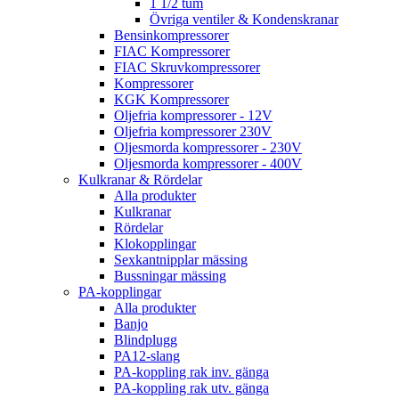
1 1/2 tum
Övriga ventiler & Kondenskranar
Bensinkompressorer
FIAC Kompressorer
FIAC Skruvkompressorer
Kompressorer
KGK Kompressorer
Oljefria kompressorer - 12V
Oljefria kompressorer 230V
Oljesmorda kompressorer - 230V
Oljesmorda kompressorer - 400V
Kulkranar & Rördelar
Alla produkter
Kulkranar
Rördelar
Klokopplingar
Sexkantnipplar mässing
Bussningar mässing
PA-kopplingar
Alla produkter
Banjo
Blindplugg
PA12-slang
PA-koppling rak inv. gänga
PA-koppling rak utv. gänga