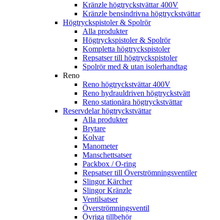
Kränzle högtryckstvättar 400V
Kränzle bensindrivna högtryckstvättar
Högtryckspistoler & Spolrör
Alla produkter
Högtryckspistoler & Spolrör
Kompletta högtryckspistoler
Repsatser till högtryckspistoler
Spolrör med & utan isolerhandtag
Reno
Reno högtryckstvättar 400V
Reno hydrauldriven högtryckstvätt
Reno stationära högtryckstvättar
Reservdelar högtryckstvättar
Alla produkter
Brytare
Kolvar
Manometer
Manschettsatser
Packbox / O-ring
Repsatser till Överströmningsventiler
Slingor Kärcher
Slingor Kränzle
Ventilsatser
Överströmningsventil
Övriga tillbehör