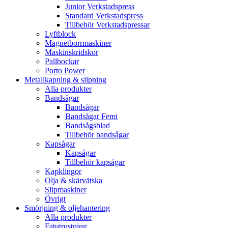
Junior Verkstadspress
Standard Verkstadspress
Tillbehör Verkstadspressar
Lyftblock
Magnetborrmaskiner
Maskinskridskor
Pallbockar
Porto Power
Metallkapning & slipning
Alla produkter
Bandsågar
Bandsågar
Bandsågar Femi
Bandsågsblad
Tillbehör bandsågar
Kapsågar
Kapsågar
Tillbehör kapsågar
Kapklingor
Olja & skärvätska
Slipmaskiner
Övrigt
Smörjning & oljehantering
Alla produkter
Fatutrustning