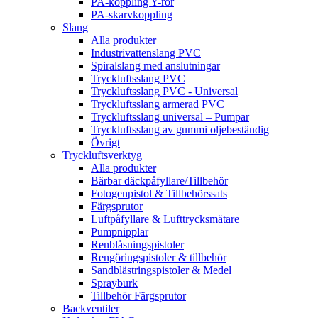
PA-koppling Y-rör
PA-skarvkoppling
Slang
Alla produkter
Industrivattenslang PVC
Spiralslang med anslutningar
Tryckluftsslang PVC
Tryckluftsslang PVC - Universal
Tryckluftsslang armerad PVC
Tryckluftsslang universal – Pumpar
Tryckluftsslang av gummi oljebeständig
Övrigt
Tryckluftsverktyg
Alla produkter
Bärbar däckpåfyllare/Tillbehör
Fotogenpistol & Tillbehörssats
Färgsprutor
Luftpåfyllare & Lufttrycksmätare
Pumpnipplar
Renblåsningspistoler
Rengöringspistoler & tillbehör
Sandblästringspistoler & Medel
Sprayburk
Tillbehör Färgsprutor
Backventiler