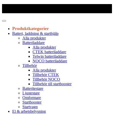
Frakt 179 kr
|
Fraktfritt från 1800 kr exkl. moms
|
Leveranstid 1-3
arbetsdagar
Produktkategorier
Batteri, laddning & starthjälp
Alla produkter
Batteriladdare
Alla produkter
CTEK batteriladdare
Telwin batteriladdare
NOCO batteriladdare
Tillbehör
Alla produkter
Tillbehör CTEK
Tillbehör NOCO
Tillbehör till startbooster
Batteritestare
Ljustestare
Omformare
Startbooster
Startvagn
El & arbetsbelysning