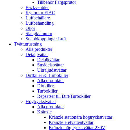
Tillbehör Färgsprutor
Backventiler
Kyltorkar FIAC
Luftbehållare
Luftbehandling
Oljor
Slangklämmor
Snabbkopplingar Luft
Tvättutrustning
Alla produkter
Detaljtvättar
Detaljtvättar
Smådelstvättar
Ultraljudstvättar
Dirtkiller & Turbokiller
Alla produkter
Dirtkiller
Turbokiller
Repsatser till Dirt/Turbokiller
Högtryckstvättar
Alla produkter
Kränzle
Kränzle stationära högtryckstvättar
Kränzle Hetvattentvättar
Kränzle högtryckstvättar 230V