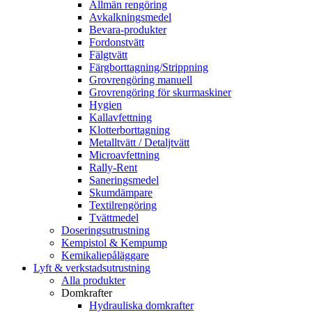
Allmän rengöring
Avkalkningsmedel
Bevara-produkter
Fordonstvätt
Fälgtvätt
Färgborttagning/Strippning
Grovrengöring manuell
Grovrengöring för skurmaskiner
Hygien
Kallavfettning
Klotterborttagning
Metalltvätt / Detaljtvätt
Microavfettning
Rally-Rent
Saneringsmedel
Skumdämpare
Textilrengöring
Tvättmedel
Doseringsutrustning
Kempistol & Kempump
Kemikaliepåläggare
Lyft & verkstadsutrustning
Alla produkter
Domkrafter
Hydrauliska domkrafter