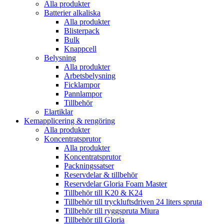
Alla produkter
Batterier alkaliska
Alla produkter
Blisterpack
Bulk
Knappcell
Belysning
Alla produkter
Arbetsbelysning
Ficklampor
Pannlampor
Tillbehör
Elartiklar
Kemapplicering & rengöring
Alla produkter
Koncentratsprutor
Alla produkter
Koncentratsprutor
Packningssatser
Reservdelar & tillbehör
Reservdelar Gloria Foam Master
Tillbehör till K20 & K24
Tillbehör till tryckluftsdriven 24 liters spruta
Tillbehör till ryggspruta Miura
Tillbehör till Gloria