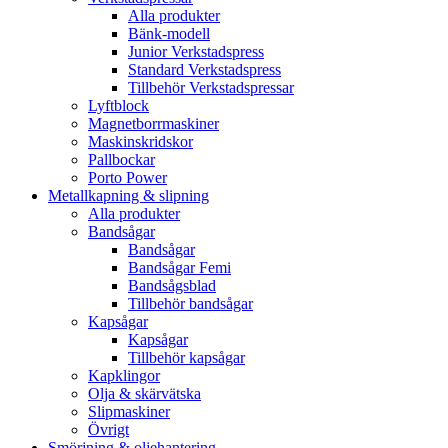
Alla produkter
Bänk-modell
Junior Verkstadspress
Standard Verkstadspress
Tillbehör Verkstadspressar
Lyftblock
Magnetborrmaskiner
Maskinskridskor
Pallbockar
Porto Power
Metallkapning & slipning
Alla produkter
Bandsågar
Bandsågar
Bandsågar Femi
Bandsågsblad
Tillbehör bandsågar
Kapsågar
Kapsågar
Tillbehör kapsågar
Kapklingor
Olja & skärvätska
Slipmaskiner
Övrigt
Smörjning & oljehantering