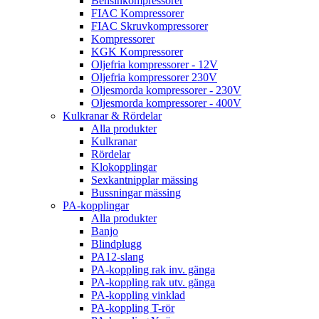
Bensinkompressorer
FIAC Kompressorer
FIAC Skruvkompressorer
Kompressorer
KGK Kompressorer
Oljefria kompressorer - 12V
Oljefria kompressorer 230V
Oljesmorda kompressorer - 230V
Oljesmorda kompressorer - 400V
Kulkranar & Rördelar
Alla produkter
Kulkranar
Rördelar
Klokopplingar
Sexkantnipplar mässing
Bussningar mässing
PA-kopplingar
Alla produkter
Banjo
Blindplugg
PA12-slang
PA-koppling rak inv. gänga
PA-koppling rak utv. gänga
PA-koppling vinklad
PA-koppling T-rör