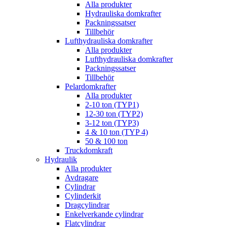
Alla produkter
Hydrauliska domkrafter
Packningssatser
Tillbehör
Lufthydrauliska domkrafter
Alla produkter
Lufthydrauliska domkrafter
Packningssatser
Tillbehör
Pelardomkrafter
Alla produkter
2-10 ton (TYP1)
12-30 ton (TYP2)
3-12 ton (TYP3)
4 & 10 ton (TYP 4)
50 & 100 ton
Truckdomkraft
Hydraulik
Alla produkter
Avdragare
Cylindrar
Cylinderkit
Dragcylindrar
Enkelverkande cylindrar
Flatcylindrar