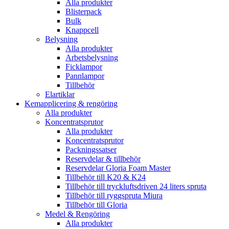
Alla produkter
Blisterpack
Bulk
Knappcell
Belysning
Alla produkter
Arbetsbelysning
Ficklampor
Pannlampor
Tillbehör
Elartiklar
Kemapplicering & rengöring
Alla produkter
Koncentratsprutor
Alla produkter
Koncentratsprutor
Packningssatser
Reservdelar & tillbehör
Reservdelar Gloria Foam Master
Tillbehör till K20 & K24
Tillbehör till tryckluftsdriven 24 liters spruta
Tillbehör till ryggspruta Miura
Tillbehör till Gloria
Medel & Rengöring
Alla produkter