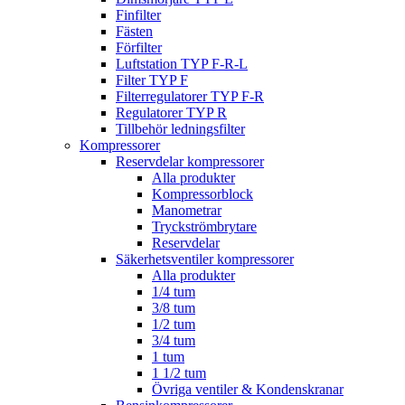
Finfilter
Fästen
Förfilter
Luftstation TYP F-R-L
Filter TYP F
Filterregulatorer TYP F-R
Regulatorer TYP R
Tillbehör ledningsfilter
Kompressorer
Reservdelar kompressorer
Alla produkter
Kompressorblock
Manometrar
Tryckströmbrytare
Reservdelar
Säkerhetsventiler kompressorer
Alla produkter
1/4 tum
3/8 tum
1/2 tum
3/4 tum
1 tum
1 1/2 tum
Övriga ventiler & Kondenskranar