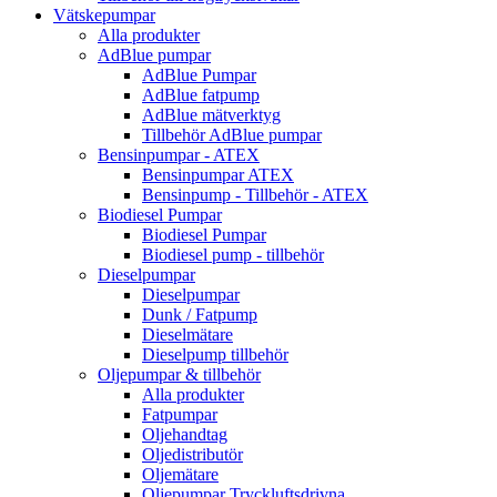
Vätskepumpar
Alla produkter
AdBlue pumpar
AdBlue Pumpar
AdBlue fatpump
AdBlue mätverktyg
Tillbehör AdBlue pumpar
Bensinpumpar - ATEX
Bensinpumpar ATEX
Bensinpump - Tillbehör - ATEX
Biodiesel Pumpar
Biodiesel Pumpar
Biodiesel pump - tillbehör
Dieselpumpar
Dieselpumpar
Dunk / Fatpump
Dieselmätare
Dieselpump tillbehör
Oljepumpar & tillbehör
Alla produkter
Fatpumpar
Oljehandtag
Oljedistributör
Oljemätare
Oljepumpar Tryckluftsdrivna