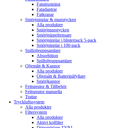
Fatutrustning
Fatadaptrar
Fatkranar
Smörjnipplar & munstycken
Alla produkter
Smörjmunstycken
Smörjnippelrensare
Smörjnipplar i blisterpack 5-pack
Smörjnipplar i 100-pack
Spilloljeuppsamlare
Absorbition
Spilloljeuppsamlare
Oljemått & Kannor
Alla produkter
Oljemått & Batteripåfyllare
Smörjkannor
Fettsprutor & Tillbehör
Fettsprutor manuella
Trattar
Tryckluftssystem
Alla produkter
Filtersystem
Alla produkter
Aktivt kolfilter
Dimsmörjare TYP L