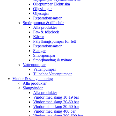
Oljepumpar Elektriska
Oljeslangar
Oljesugar
Reparationssatser
Smörjpumpar & tillbehör
Alla produkter
Fat- & följelock
Kärror
Påfyllningspumpar för fett
Reparationssatser
Slangar
Smörjpumpar
Smörjhandtag & mätare
Vattenpumpar
Vattenpumpar
Tillbehör Vattenpumpar
Vindor & slanghantering
Alla produkter
Slangvindor
Alla produkter
Vindor med slang 10-19 bar
Vindor med slang 20-60 bar
Vindor utan slang 20-60 bar
Vindor med slang 400 bar
Vindor utan slang 200-600 bar