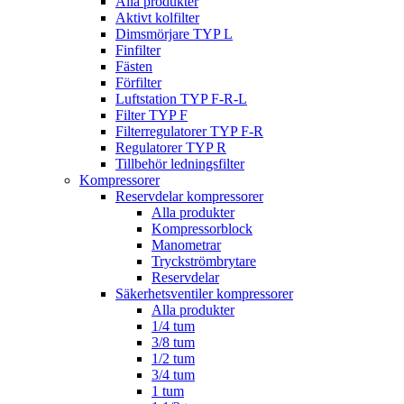
Alla produkter
Aktivt kolfilter
Dimsmörjare TYP L
Finfilter
Fästen
Förfilter
Luftstation TYP F-R-L
Filter TYP F
Filterregulatorer TYP F-R
Regulatorer TYP R
Tillbehör ledningsfilter
Kompressorer
Reservdelar kompressorer
Alla produkter
Kompressorblock
Manometrar
Tryckströmbrytare
Reservdelar
Säkerhetsventiler kompressorer
Alla produkter
1/4 tum
3/8 tum
1/2 tum
3/4 tum
1 tum