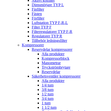
Aktivt kolfilter
Dimsmörjare TYP L
Finfilter
Fästen
Förfilter
Luftstation TYP F-R-L
Filter TYP F
Filterregulatorer TYP F-R
Regulatorer TYP R
Tillbehör ledningsfilter
Kompressorer
Reservdelar kompressorer
Alla produkter
Kompressorblock
Manometrar
Tryckströmbrytare
Reservdelar
Säkerhetsventiler kompressorer
Alla produkter
1/4 tum
3/8 tum
1/2 tum
3/4 tum
1 tum
1 1/2 tum