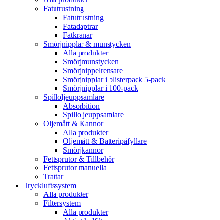
Fatutrustning
Fatutrustning
Fatadaptrar
Fatkranar
Smörjnipplar & munstycken
Alla produkter
Smörjmunstycken
Smörjnippelrensare
Smörjnipplar i blisterpack 5-pack
Smörjnipplar i 100-pack
Spilloljeuppsamlare
Absorbition
Spilloljeuppsamlare
Oljemått & Kannor
Alla produkter
Oljemått & Batteripåfyllare
Smörjkannor
Fettsprutor & Tillbehör
Fettsprutor manuella
Trattar
Tryckluftssystem
Alla produkter
Filtersystem
Alla produkter