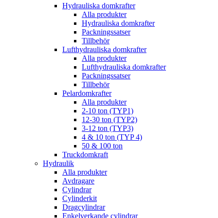
Hydrauliska domkrafter
Alla produkter
Hydrauliska domkrafter
Packningssatser
Tillbehör
Lufthydrauliska domkrafter
Alla produkter
Lufthydrauliska domkrafter
Packningssatser
Tillbehör
Pelardomkrafter
Alla produkter
2-10 ton (TYP1)
12-30 ton (TYP2)
3-12 ton (TYP3)
4 & 10 ton (TYP 4)
50 & 100 ton
Truckdomkraft
Hydraulik
Alla produkter
Avdragare
Cylindrar
Cylinderkit
Dragcylindrar
Enkelverkande cylindrar