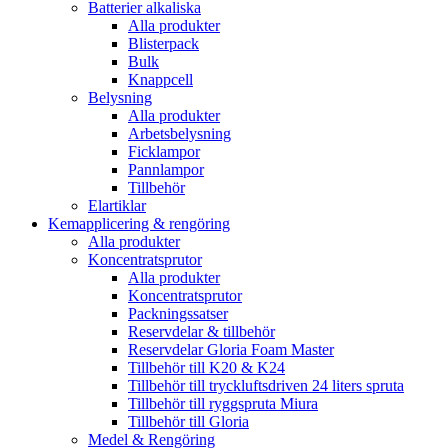
Batterier alkaliska
Alla produkter
Blisterpack
Bulk
Knappcell
Belysning
Alla produkter
Arbetsbelysning
Ficklampor
Pannlampor
Tillbehör
Elartiklar
Kemapplicering & rengöring
Alla produkter
Koncentratsprutor
Alla produkter
Koncentratsprutor
Packningssatser
Reservdelar & tillbehör
Reservdelar Gloria Foam Master
Tillbehör till K20 & K24
Tillbehör till tryckluftsdriven 24 liters spruta
Tillbehör till ryggspruta Miura
Tillbehör till Gloria
Medel & Rengöring