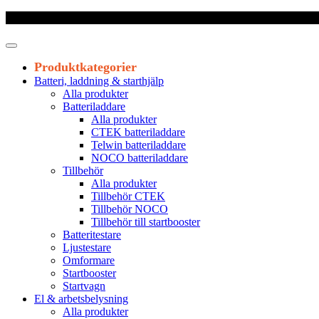
Frakt 179 kr
|
Fraktfritt från 1800 kr exkl. moms
|
Leveranstid 1-3 arb
Produktkategorier
Batteri, laddning & starthjälp
Alla produkter
Batteriladdare
Alla produkter
CTEK batteriladdare
Telwin batteriladdare
NOCO batteriladdare
Tillbehör
Alla produkter
Tillbehör CTEK
Tillbehör NOCO
Tillbehör till startbooster
Batteritestare
Ljustestare
Omformare
Startbooster
Startvagn
El & arbetsbelysning
Alla produkter