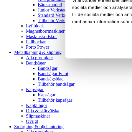
Vi använder enhetsidentifierar
Bänk-modell
sociala medier och analysera 
Junior Verkstadspress
till de sociala medier och a
Standard Verkstadspress
Tillbehör Verkstadspressar
med annan information som du 
Lyftblock
Magnetborrmaskiner
Maskinskridskor
Pallbockar
Porto Power
Metallkapning & slipning
Alla produkter
Bandsågar
Bandsågar
Bandsågar Femi
Bandsågsblad
Tillbehör bandsågar
Kapsågar
Kapsågar
Tillbehör kapsågar
Kapklingor
Olja & skärvätska
Slipmaskiner
Övrigt
Smörjning & oljehantering
Alla produkter