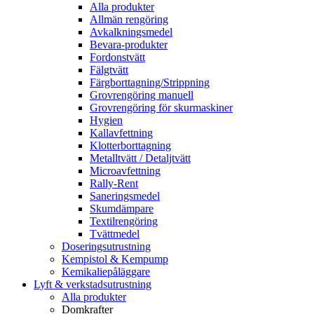
Alla produkter
Allmän rengöring
Avkalkningsmedel
Bevara-produkter
Fordonstvätt
Fälgtvätt
Färgborttagning/Strippning
Grovrengöring manuell
Grovrengöring för skurmaskiner
Hygien
Kallavfettning
Klotterborttagning
Metalltvätt / Detaljtvätt
Microavfettning
Rally-Rent
Saneringsmedel
Skumdämpare
Textilrengöring
Tvättmedel
Doseringsutrustning
Kempistol & Kempump
Kemikaliepåläggare
Lyft & verkstadsutrustning
Alla produkter
Domkrafter