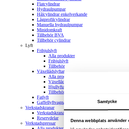
Flatcylindrar
Hydraulpumpar
Hålcylindrar enkelverkande
Lågprofilcylindrar
Manuella hydraulpumpar
Minidomkraft
Tillbehör BVA
Tillbehör cylindrar
Lyft
Frihjulslyft
Alla produkter
Frihjulslyft
Tillbehör
Växellådslyftar
Alla produkter
Växellådslyftar
Hjullyftar
Tillbehör
Fatlyft
Samtycke
Gaffellyftvagnar
Verkstadskranar
Verkstadskranar
Reservdelar
Denna webbplats använder 
Verkstadspressar
Alla produkter