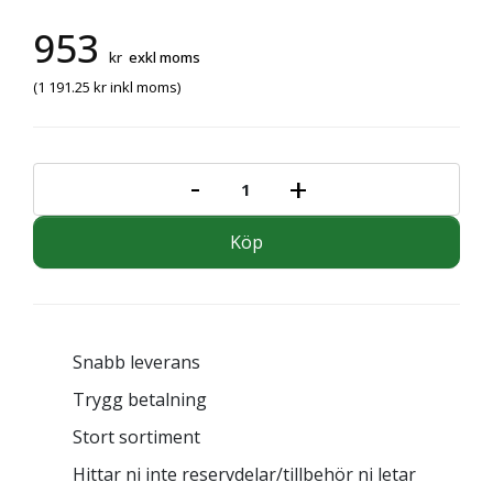
953
kr
exkl moms
(
1 191.25
kr
inkl moms)
-
+
SPOLRÖR ENKELT 40-08 D12 mä
Köp
Snabb leverans
Trygg betalning
Stort sortiment
Hittar ni inte reservdelar/tillbehör ni letar