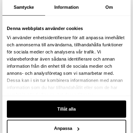
Samtycke
Information
Om
Denna webbplats använder cookies
HÖGTRYCKSPISTOL
HÖGTRYCKSPISTOL
Vi använder enhetsidentifierare för att anpassa innehållet
ST2300
KOMPLETT
och annonserna till användarna, tillhandahålla funktioner
för sociala medier och analysera vår trafik. Vi
Det ursprungliga priset var: 1 100 kr.
Det nuvarande priset är: 845 kr.
845
kr
1 960
kr
exkl moms
exkl moms
vidarebefordrar även sådana identifierare och annan
(
1 056.25
kr
inkl moms)
(
2 450
kr
inkl moms)
information från din enhet till de sociala medier och
annons- och analysföretag som vi samarbetar med.
Köp
Köp
Dessa kan i sin tur kombinera informationen med annan
information som du har tillhandahållit eller som de har
samlat in när du har använt deras tjänster.
Tillåt alla
Anpassa