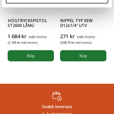
HÖGTRYCKSPISTOL
NIPPEL TYP KEW
ST2600 LÅNG
D12x1/4″ UTV
1 684
kr
271
kr
exkl moms
exkl moms
(
2 105
kr
inkl moms)
(
338.75
kr
inkl moms)
Köp
Köp
Snabb leverans
1–3 arbetsdagar