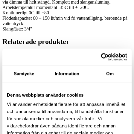
via dimma till helt stängd. Komplett med slanganslutning.
Arbetstemperatur momentant -35C till +120C.
Kontinuerligt 0C till +80
Flödeskapacitet 60 – 150 lit/min vid fri vattentillgång, beroende på
vattentryck.
Slangfäste: 3/4"
Relaterade produkter
Samtycke
Information
Om
SVIRVEL 1/4″x1/4″
NIPPEL TYP KEW
INVxUTV
D12x1/4″ INV
Denna webbplats använder cookies
278
kr
279
kr
Vi använder enhetsidentifierare för att anpassa innehållet
exkl moms
exkl moms
(
347.50
kr
(
348.75
kr
inkl moms)
inkl moms)
och annonserna till användarna, tillhandahålla funktioner
Köp
Köp
för sociala medier och analysera vår trafik. Vi
vidarebefordrar även sådana identifierare och annan
information från din enhet till de sociala medier och