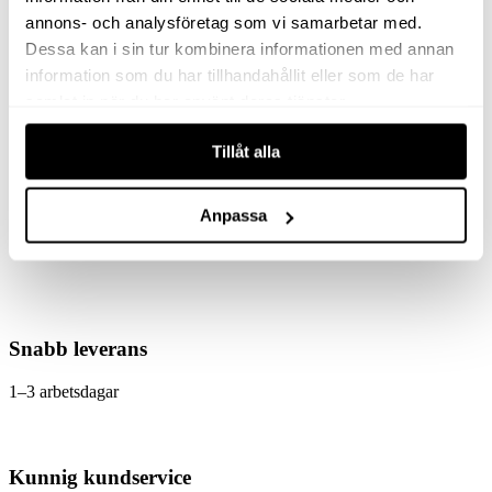
annons- och analysföretag som vi samarbetar med.
Dessa kan i sin tur kombinera informationen med annan
HÖGTRYCKSPISTOL
SNABBKOPPLING
information som du har tillhandahållit eller som de har
ST3600
KEW D12x1/4″ UTV
samlat in när du har använt deras tjänster.
Tillåt alla
4 670
kr
330
kr
exkl moms
exkl moms
(
5 837.50
kr
(
412.50
kr
inkl moms)
inkl moms)
Köp
Köp
Anpassa
Snabb leverans
1–3 arbetsdagar
Kunnig kundservice