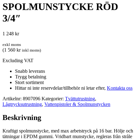
SPOLMUNSTYCKE RÖD
3/4″
1 248
kr
exkl moms
(
1 560
kr
inkl moms)
Excluding VAT
Snabb leverans
Trygg betalning
Stort sortiment
Hittar ni inte reservdelar/tillbehör ni letar efter,
Kontakta oss
Artikelnr:
8907096
Kategorier:
Tvättutrustning
,
Lågtrycksutrustning
,
Vattenpistoler & Spolmunstycken
Beskrivning
Kraftigt spolmunstycke, med max arbetstryck på 16 bar. Hölje och
tätningar i EPDM gummi. Vridbart munstycke, regleras från stråle