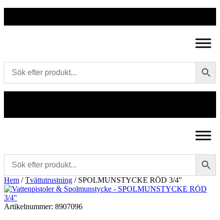
Frakt 179 kr
|
Fraktfritt från 1800 kr exkl. moms
|
Leveranstid 1-3
arbetsdagar
Frakt 179 kr
Fraktfritt från 1800 kr exkl. moms
Leveranstid 1-3 arbetsdagar
Hem
/
Tvättutrustning
/ SPOLMUNSTYCKE RÖD 3/4″
Artikelnummer:
8907096