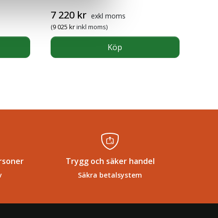
7 220
kr
exkl moms
(
9 025
kr
inkl moms)
Köp
rsoner
Trygg och säker handel
v
Säkra betalsystem