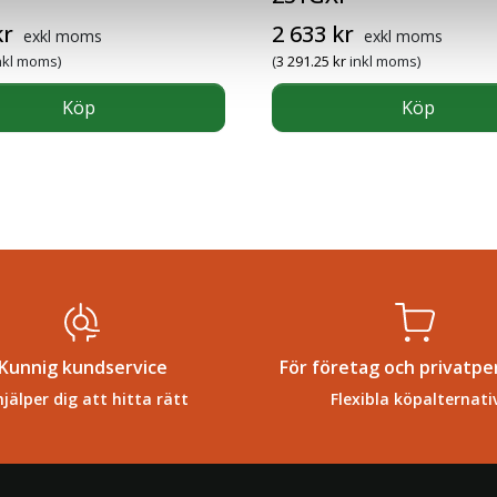
kr
2 633
kr
exkl moms
exkl moms
nkl moms)
(
3 291.25
kr
inkl moms)
Köp
Köp
Kunnig kundservice
För företag och privatpe
hjälper dig att hitta rätt
Flexibla köpalternati