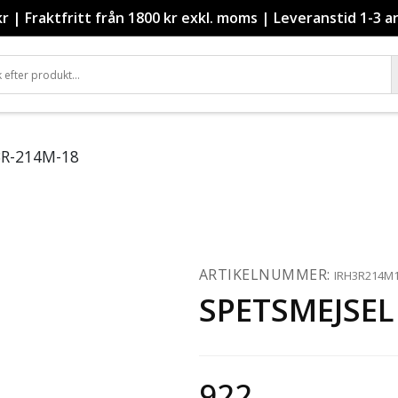
kr
|
Fraktfritt från 1800 kr exkl. moms
|
Leveranstid 1-3 a
3R-214M-18
ARTIKELNUMMER:
IRH3R214M
SPETSMEJSEL
922