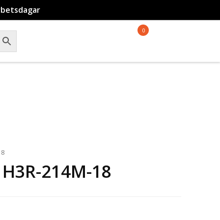
rbetsdagar
0
18
 H3R-214M-18