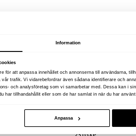
Relaterade produkter
Information
cookies
e för att anpassa innehållet och annonserna till användarna, tillh
vår trafik. Vi vidarebefordrar även sådana identifierare och anna
nnons- och analysföretag som vi samarbetar med. Dessa kan i sin
har tillhandahållit eller som de har samlat in när du har använt 
Anpassa
ASKIN 312A
MUTTERDRAGARE 1/
231GXP