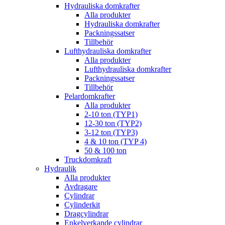
Hydrauliska domkrafter
Alla produkter
Hydrauliska domkrafter
Packningssatser
Tillbehör
Lufthydrauliska domkrafter
Alla produkter
Lufthydrauliska domkrafter
Packningssatser
Tillbehör
Pelardomkrafter
Alla produkter
2-10 ton (TYP1)
12-30 ton (TYP2)
3-12 ton (TYP3)
4 & 10 ton (TYP 4)
50 & 100 ton
Truckdomkraft
Hydraulik
Alla produkter
Avdragare
Cylindrar
Cylinderkit
Dragcylindrar
Enkelverkande cylindrar