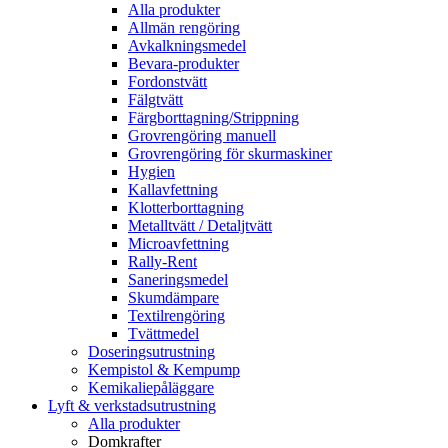
Alla produkter
Allmän rengöring
Avkalkningsmedel
Bevara-produkter
Fordonstvätt
Fälgtvätt
Färgborttagning/Strippning
Grovrengöring manuell
Grovrengöring för skurmaskiner
Hygien
Kallavfettning
Klotterborttagning
Metalltvätt / Detaljtvätt
Microavfettning
Rally-Rent
Saneringsmedel
Skumdämpare
Textilrengöring
Tvättmedel
Doseringsutrustning
Kempistol & Kempump
Kemikaliepåläggare
Lyft & verkstadsutrustning
Alla produkter
Domkrafter