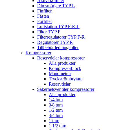
Aktivt kolfilter
Dimsmörjare TYP L
Finfilter
Fästen
Förfilter
Luftstation TYP F-R-L
Filter TYP F
Filterregulatorer TYP F-R
Regulatorer TYP R
Tillbehör ledningsfilter
Kompressorer
Reservdelar kompressorer
Alla produkter
Kompressorblock
Manometrar
Tryckströmbrytare
Reservdelar
Säkerhetsventiler kompressorer
Alla produkter
1/4 tum
3/8 tum
1/2 tum
3/4 tum
1 tum
1 1/2 tum