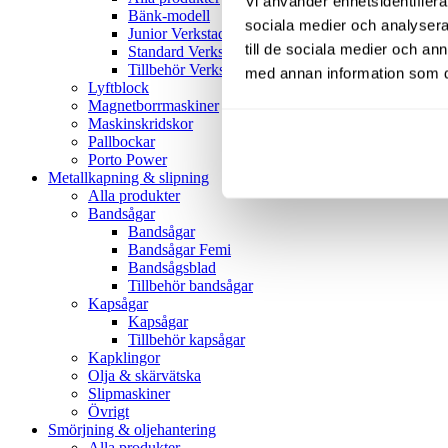
Vi använder enhetsidentifierar
Bänk-modell
sociala medier och analysera 
Junior Verkstadspress
till de sociala medier och a
Standard Verkstadspress
Tillbehör Verkstadspressar
med annan information som du 
Lyftblock
Magnetborrmaskiner
Maskinskridskor
Pallbockar
Porto Power
Metallkapning & slipning
Alla produkter
Bandsågar
Bandsågar
Bandsågar Femi
Bandsågsblad
Tillbehör bandsågar
Kapsågar
Kapsågar
Tillbehör kapsågar
Kapklingor
Olja & skärvätska
Slipmaskiner
Övrigt
Smörjning & oljehantering
Alla produkter