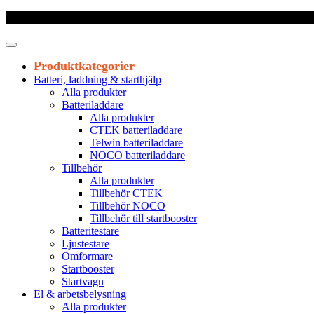
Frakt 179 kr
|
Fraktfritt från 1800 kr exkl. moms
|
Leveranstid 1-3 arb
Produktkategorier
Batteri, laddning & starthjälp
Alla produkter
Batteriladdare
Alla produkter
CTEK batteriladdare
Telwin batteriladdare
NOCO batteriladdare
Tillbehör
Alla produkter
Tillbehör CTEK
Tillbehör NOCO
Tillbehör till startbooster
Batteritestare
Ljustestare
Omformare
Startbooster
Startvagn
El & arbetsbelysning
Alla produkter