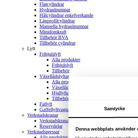
Flatcylindrar
Hydraulpumpar
Hålcylindrar enkelverkande
Lågprofilcylindrar
Manuella hydraulpumpar
Minidomkraft
Tillbehör BVA
Tillbehör cylindrar
Lyft
Frihjulslyft
Alla produkter
Frihjulslyft
Tillbehör
Växellådslyftar
Alla produkter
Växellådslyftar
Hjullyftar
Tillbehör
Fatlyft
Samtycke
Gaffellyftvagnar
Verkstadskranar
Verkstadskranar
Reservdelar
Denna webbplats använder 
Verkstadspressar
Alla produkter