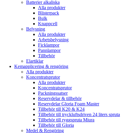
Batterier alkaliska
Alla produkter
Blisterpack
Bulk
Knappcell
Belysning
Alla produkter
Arbetsbelysning
Ficklampor
Pannlampor
Tillbehör
Elartiklar
Kemapplicering & rengöring
Alla produkter
Koncentratsprutor
Alla produkter
Koncentratsprutor
Packningssatser
Reservdelar & tillbehör
Reservdelar Gloria Foam Master
Tillbehör till K20 & K24
Tillbehör till tryckluftsdriven 24 liters spruta
Tillbehör till ryggspruta Miura
Tillbehör till Gloria
Medel & Rengöring