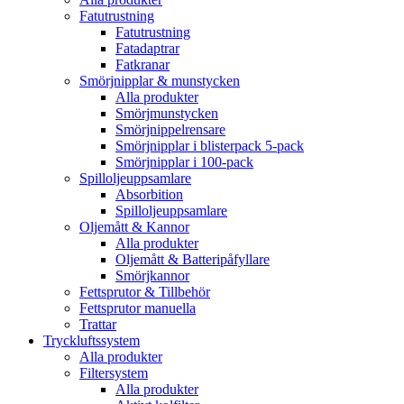
Fatutrustning
Fatutrustning
Fatadaptrar
Fatkranar
Smörjnipplar & munstycken
Alla produkter
Smörjmunstycken
Smörjnippelrensare
Smörjnipplar i blisterpack 5-pack
Smörjnipplar i 100-pack
Spilloljeuppsamlare
Absorbition
Spilloljeuppsamlare
Oljemått & Kannor
Alla produkter
Oljemått & Batteripåfyllare
Smörjkannor
Fettsprutor & Tillbehör
Fettsprutor manuella
Trattar
Tryckluftssystem
Alla produkter
Filtersystem
Alla produkter