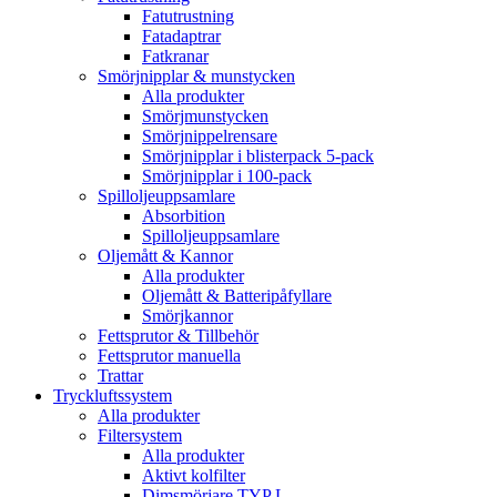
Fatutrustning
Fatadaptrar
Fatkranar
Smörjnipplar & munstycken
Alla produkter
Smörjmunstycken
Smörjnippelrensare
Smörjnipplar i blisterpack 5-pack
Smörjnipplar i 100-pack
Spilloljeuppsamlare
Absorbition
Spilloljeuppsamlare
Oljemått & Kannor
Alla produkter
Oljemått & Batteripåfyllare
Smörjkannor
Fettsprutor & Tillbehör
Fettsprutor manuella
Trattar
Tryckluftssystem
Alla produkter
Filtersystem
Alla produkter
Aktivt kolfilter
Dimsmörjare TYP L