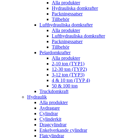
Alla produkter
Hydrauliska domkrafter
Packningssatser
Tillbehör
Lufthydrauliska domkrafter
Alla produkter
Lufthydrauliska domkrafter
Packningssatser
Tillbehör
Pelardomkrafter
Alla produkter
2-10 ton (TYP1)
12-30 ton (TYP2)
3-12 ton (TYP3)
4 & 10 ton (TYP 4)
50 & 100 ton
Truckdomkraft
Hydraulik
Alla produkter
Avdragare
Cylindrar
Cylinderkit
Dragcylindrar
Enkelverkande cylindrar
Flatcylindrar