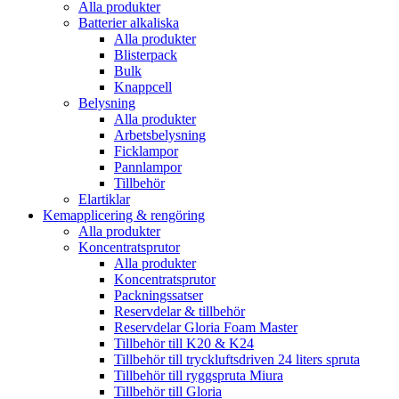
Alla produkter
Batterier alkaliska
Alla produkter
Blisterpack
Bulk
Knappcell
Belysning
Alla produkter
Arbetsbelysning
Ficklampor
Pannlampor
Tillbehör
Elartiklar
Kemapplicering & rengöring
Alla produkter
Koncentratsprutor
Alla produkter
Koncentratsprutor
Packningssatser
Reservdelar & tillbehör
Reservdelar Gloria Foam Master
Tillbehör till K20 & K24
Tillbehör till tryckluftsdriven 24 liters spruta
Tillbehör till ryggspruta Miura
Tillbehör till Gloria