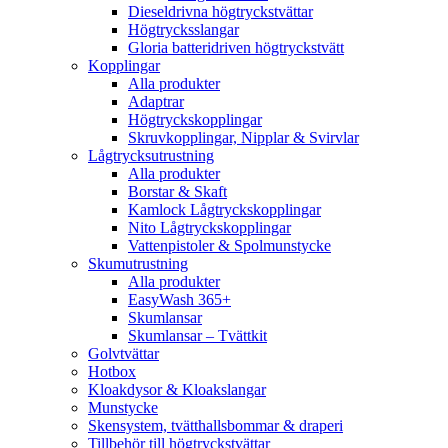
Dieseldrivna högtryckstvättar
Högtrycksslangar
Gloria batteridriven högtryckstvätt
Kopplingar
Alla produkter
Adaptrar
Högtryckskopplingar
Skruvkopplingar, Nipplar & Svirvlar
Lågtrycksutrustning
Alla produkter
Borstar & Skaft
Kamlock Lågtryckskopplingar
Nito Lågtryckskopplingar
Vattenpistoler & Spolmunstycke
Skumutrustning
Alla produkter
EasyWash 365+
Skumlansar
Skumlansar – Tvättkit
Golvtvättar
Hotbox
Kloakdysor & Kloakslangar
Munstycke
Skensystem, tvätthallsbommar & draperi
Tillbehör till högtryckstvättar