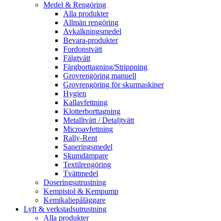
Medel & Rengöring
Alla produkter
Allmän rengöring
Avkalkningsmedel
Bevara-produkter
Fordonstvätt
Fälgtvätt
Färgborttagning/Strippning
Grovrengöring manuell
Grovrengöring för skurmaskiner
Hygien
Kallavfettning
Klotterborttagning
Metalltvätt / Detaljtvätt
Microavfettning
Rally-Rent
Saneringsmedel
Skumdämpare
Textilrengöring
Tvättmedel
Doseringsutrustning
Kempistol & Kempump
Kemikaliepåläggare
Lyft & verkstadsutrustning
Alla produkter