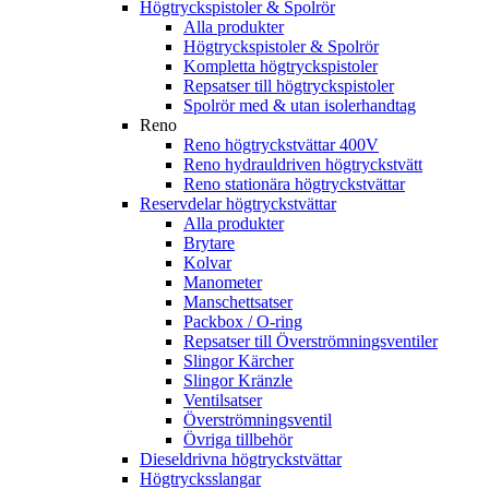
Högtryckspistoler & Spolrör
Alla produkter
Högtryckspistoler & Spolrör
Kompletta högtryckspistoler
Repsatser till högtryckspistoler
Spolrör med & utan isolerhandtag
Reno
Reno högtryckstvättar 400V
Reno hydrauldriven högtryckstvätt
Reno stationära högtryckstvättar
Reservdelar högtryckstvättar
Alla produkter
Brytare
Kolvar
Manometer
Manschettsatser
Packbox / O-ring
Repsatser till Överströmningsventiler
Slingor Kärcher
Slingor Kränzle
Ventilsatser
Överströmningsventil
Övriga tillbehör
Dieseldrivna högtryckstvättar
Högtrycksslangar