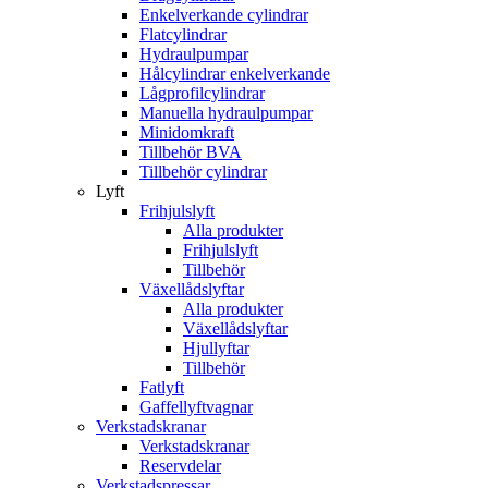
Enkelverkande cylindrar
Flatcylindrar
Hydraulpumpar
Hålcylindrar enkelverkande
Lågprofilcylindrar
Manuella hydraulpumpar
Minidomkraft
Tillbehör BVA
Tillbehör cylindrar
Lyft
Frihjulslyft
Alla produkter
Frihjulslyft
Tillbehör
Växellådslyftar
Alla produkter
Växellådslyftar
Hjullyftar
Tillbehör
Fatlyft
Gaffellyftvagnar
Verkstadskranar
Verkstadskranar
Reservdelar
Verkstadspressar