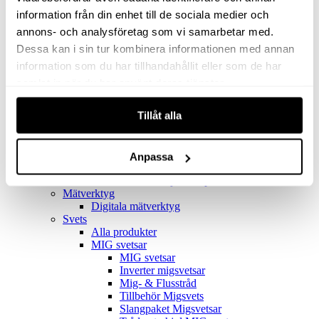
Filter
Golv- & Kombinationsmunstycke
information från din enhet till de sociala medier och
Munstycke
annons- och analysföretag som vi samarbetar med.
Motor
Dessa kan i sin tur kombinera informationen med annan
Reservdelar dammsugare
Rör & handtag
information som du har tillhandahållit eller som de har
Städset komplett
samlat in när du har använt deras tjänster.
Skarvdon
Tillbehör Ventos
Tillåt alla
Uppsamlingspåsar
Elverk
Alla produkter
Elverk
Anpassa
Tillbehör Geko Elverk
Tillbehör Honda ljuddämpade elverk
Mätverktyg
Digitala mätverktyg
Svets
Alla produkter
MIG svetsar
MIG svetsar
Inverter migsvetsar
Mig- & Flusstråd
Tillbehör Migsvets
Slangpaket Migsvetsar