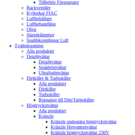
Tillbehör Färgsprutor
Backventiler
Kyltorkar FIAC
Luftbehållare
Luftbehandling
Oljor
Slangklämmor
Snabbkopplingar Luft
Tvättutrustning
Alla produkter
Detaljtvättar
Detaljtvättar
Smådelstvättar
Ultraljudstvättar
Dirtkiller & Turbokiller
Alla produkter
Dirtkiller
Turbokiller
Repsatser till Dirt/Turbokiller
Högtryckstvättar
Alla produkter
Kränzle
Kränzle stationära högtryckstvättar
Kränzle Hetvattentvättar
Kränzle högtryckstvättar 230V