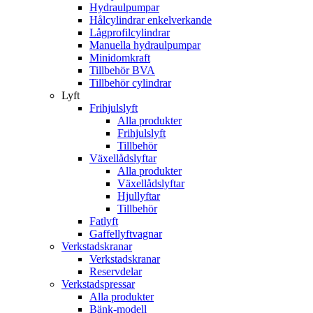
Hydraulpumpar
Hålcylindrar enkelverkande
Lågprofilcylindrar
Manuella hydraulpumpar
Minidomkraft
Tillbehör BVA
Tillbehör cylindrar
Lyft
Frihjulslyft
Alla produkter
Frihjulslyft
Tillbehör
Växellådslyftar
Alla produkter
Växellådslyftar
Hjullyftar
Tillbehör
Fatlyft
Gaffellyftvagnar
Verkstadskranar
Verkstadskranar
Reservdelar
Verkstadspressar
Alla produkter
Bänk-modell