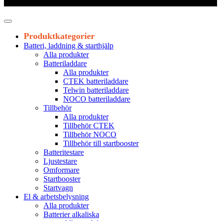
Leveranstid 1-3 arbetsdagar
Produktkategorier
Batteri, laddning & starthjälp
Alla produkter
Batteriladdare
Alla produkter
CTEK batteriladdare
Telwin batteriladdare
NOCO batteriladdare
Tillbehör
Alla produkter
Tillbehör CTEK
Tillbehör NOCO
Tillbehör till startbooster
Batteritestare
Ljustestare
Omformare
Startbooster
Startvagn
El & arbetsbelysning
Alla produkter
Batterier alkaliska