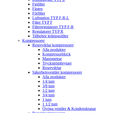
Finfilter
Fästen
Förfilter
Luftstation TYP F-R-L
Filter TYP F
Filterregulatorer TYP F-R
Regulatorer TYP R
Tillbehör ledningsfilter
Kompressorer
Reservdelar kompressorer
Alla produkter
Kompressorblock
Manometrar
Tryckströmbrytare
Reservdelar
Säkerhetsventiler kompressorer
Alla produkter
1/4 tum
3/8 tum
1/2 tum
3/4 tum
1 tum
1 1/2 tum
Övriga ventiler & Kondenskranar