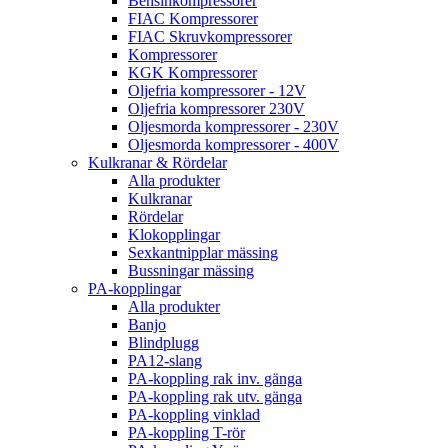
Bensinkompressorer
FIAC Kompressorer
FIAC Skruvkompressorer
Kompressorer
KGK Kompressorer
Oljefria kompressorer - 12V
Oljefria kompressorer 230V
Oljesmorda kompressorer - 230V
Oljesmorda kompressorer - 400V
Kulkranar & Rördelar
Alla produkter
Kulkranar
Rördelar
Klokopplingar
Sexkantnipplar mässing
Bussningar mässing
PA-kopplingar
Alla produkter
Banjo
Blindplugg
PA12-slang
PA-koppling rak inv. gänga
PA-koppling rak utv. gänga
PA-koppling vinklad
PA-koppling T-rör