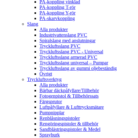
PA-koppling vinklad
PA-koppling T-rör
PA-koppling Y-rör
PA-skarvkoppling
Slang
Alla produkter
Industrivattenslang PVC
Spiralslang med anslutningar
Tryckluftsslang PVC
Tryckluftsslang PVC - Universal
Tryckluftsslang armerad PVC
Tryckluftsslang universal – Pumpar
Tryckluftsslang av gummi oljebeständig
Övrigt
Tryckluftsverktyg
Alla produkter
Bärbar däckpåfyllare/Tillbehör
Fotogenpistol & Tillbehörssats
Färgsprutor
Luftpåfyllare & Lufttrycksmätare
Pumpnipplar
Renblåsningspistoler
Rengöringspistoler & tillbehör
Sandblästringspistoler & Medel
Sprayburk