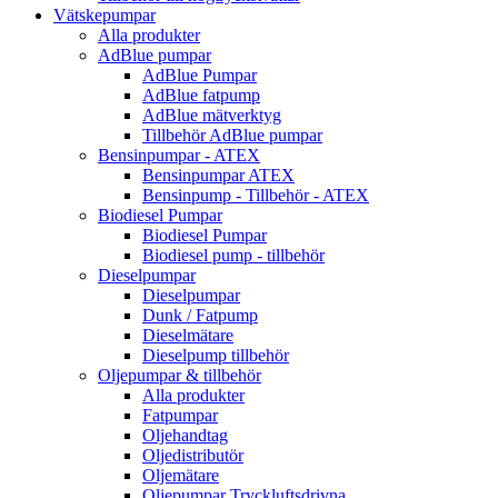
Vätskepumpar
Alla produkter
AdBlue pumpar
AdBlue Pumpar
AdBlue fatpump
AdBlue mätverktyg
Tillbehör AdBlue pumpar
Bensinpumpar - ATEX
Bensinpumpar ATEX
Bensinpump - Tillbehör - ATEX
Biodiesel Pumpar
Biodiesel Pumpar
Biodiesel pump - tillbehör
Dieselpumpar
Dieselpumpar
Dunk / Fatpump
Dieselmätare
Dieselpump tillbehör
Oljepumpar & tillbehör
Alla produkter
Fatpumpar
Oljehandtag
Oljedistributör
Oljemätare
Oljepumpar Tryckluftsdrivna