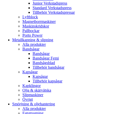
Junior Verkstadspress
Standard Verkstadspress
Tillbehör Verkstadspressar
Lyftblock
Magnetborrmaskiner
Maskinskridskor
Pallbockar
Porto Power
Metallkapning & slipning
Alla produkter
Bandsågar
Bandsågar
Bandsågar Femi
Bandsågsblad
Tillbehör bandsågar
Kapsågar
Kapsågar
Tillbehör kapsågar
Kapklingor
Olja & skärvätska
Slipmaskiner
Övrigt
Smörjning & oljehantering
Alla produkter
Fatutrustning