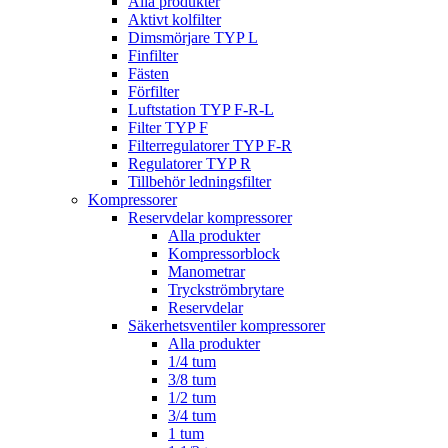
Alla produkter
Aktivt kolfilter
Dimsmörjare TYP L
Finfilter
Fästen
Förfilter
Luftstation TYP F-R-L
Filter TYP F
Filterregulatorer TYP F-R
Regulatorer TYP R
Tillbehör ledningsfilter
Kompressorer
Reservdelar kompressorer
Alla produkter
Kompressorblock
Manometrar
Tryckströmbrytare
Reservdelar
Säkerhetsventiler kompressorer
Alla produkter
1/4 tum
3/8 tum
1/2 tum
3/4 tum
1 tum