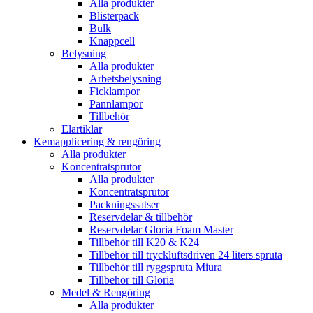
Alla produkter
Blisterpack
Bulk
Knappcell
Belysning
Alla produkter
Arbetsbelysning
Ficklampor
Pannlampor
Tillbehör
Elartiklar
Kemapplicering & rengöring
Alla produkter
Koncentratsprutor
Alla produkter
Koncentratsprutor
Packningssatser
Reservdelar & tillbehör
Reservdelar Gloria Foam Master
Tillbehör till K20 & K24
Tillbehör till tryckluftsdriven 24 liters spruta
Tillbehör till ryggspruta Miura
Tillbehör till Gloria
Medel & Rengöring
Alla produkter