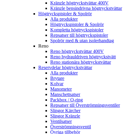
Kränzle högtryckstvättar 400V
Kränzle bensindrivna högtryckstvättar
Högtryckspistoler & Spolrör
Alla produkter
Högtryckspistoler & Spolrör
Kompletta högtryckspistoler
Repsatser till högtryckspistoler
Spolrör med & utan isolerhandtag
Reno
Reno högtryckstvättar 400V
Reno hydrauldriven högtryckstvätt
Reno stationära högtryckstvättar
Reservdelar högtryckstvättar
Alla produkter
Brytare
Kolvar
Manometer
Manschettsatser
Packbox / O-ring
Repsatser till Överströmningsventiler
Slingor Kärcher
Slingor Kränzle
Ventilsatser
Överströmningsventil
Övriga tillbehör