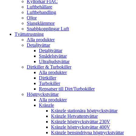
Kyltorkar FIAC
Luftbehållare
Luftbehandling
Oljor
Slangklämmor
Snabbkopplingar Luft
Tvättutrustning
Alla produkter
Detaljtvättar
Detaljtvättar
Smådelstvättar
Ultraljudstvättar
Dirtkiller & Turbokiller
Alla produkter
Dirtkiller
Turbokiller
Repsatser till Dirt/Turbokiller
Högtryckstvättar
Alla produkter
Kränzle
Kränzle stationära högtryckstvättar
Kränzle Hetvattentvättar
Kränzle högtryckstvättar 230V
Kränzle högtryckstvättar 400V
Kränzle bensindrivna högtryckstvättar