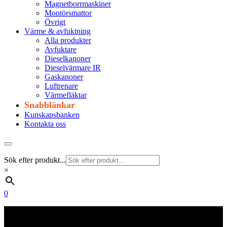
Magnetborrmaskiner
Montörsmattor
Övrigt
Värme & avfuktning
Alla produkter
Avfuktare
Dieselkanoner
Dieselvärmare IR
Gaskanoner
Luftrenare
Värmefläktar
Snabblänkar
Kunskapsbanken
Kontakta oss
Sök efter produkt...
×
0
Frakt 179 kr
Fraktfritt från 1800 kr exkl. moms