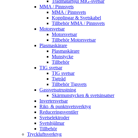
Trådmatarhjul MIG-svetsar
MMA / Pinnsvets
MMA / Pinnsvets
Kopplingar & Svetskabel
Tillbehör MMA / Pinnsvets
Motorsvetsar
Motorsvetsar
Tillbehör Motorsvetsar
Plasmaskärare
Plasmaskärare
Munstycke
Tillbehör
TIG svetsar
TIG svetsar
Tigtråd
Tillbehör Tigsvets
Gassvetsutrustning
Skärmunstycken & svetsinsatser
Invertersvetsar
Rikt- & punktsvetsverktyg
Reduceringsventiler
Svetselektroder
Svetshjälmar
Tillbehör
Tryckluftsverktyg