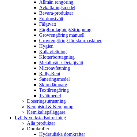
Allmän rengöring
Avkalkningsmedel
Bevara-produkter
Fordonstvätt
Fälgtvätt
Färgborttagning/Strippning
Grovrengöring manuell
Grovrengöring för skurmaskiner
Hygien
Kallavfettning
Klotterborttagning
Metalltvätt / Detaljtvätt
Microavfettning
Rally-Rent
Saneringsmedel
Skumdämpare
Textilrengöring
Tvättmedel
Doseringsutrustning
Kempistol & Kempump
Kemikaliepåläggare
Lyft & verkstadsutrustning
Alla produkter
Domkrafter
Hydrauliska domkrafter