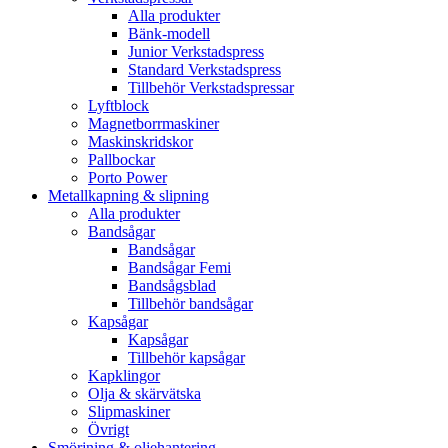
Alla produkter
Bänk-modell
Junior Verkstadspress
Standard Verkstadspress
Tillbehör Verkstadspressar
Lyftblock
Magnetborrmaskiner
Maskinskridskor
Pallbockar
Porto Power
Metallkapning & slipning
Alla produkter
Bandsågar
Bandsågar
Bandsågar Femi
Bandsågsblad
Tillbehör bandsågar
Kapsågar
Kapsågar
Tillbehör kapsågar
Kapklingor
Olja & skärvätska
Slipmaskiner
Övrigt
Smörjning & oljehantering