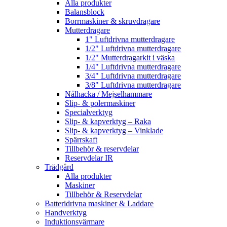
Alla produkter
Balansblock
Borrmaskiner & skruvdragare
Mutterdragare
1" Luftdrivna mutterdragare
1/2" Luftdrivna mutterdragare
1/2" Mutterdragarkit i väska
1/4" Luftdrivna mutterdragare
3/4" Luftdrivna mutterdragare
3/8" Luftdrivna mutterdragare
Nålhacka / Mejselhammare
Slip- & polermaskiner
Specialverktyg
Slip- & kapverktyg – Raka
Slip- & kapverktyg – Vinklade
Spärrskaft
Tillbehör & reservdelar
Reservdelar IR
Trädgård
Alla produkter
Maskiner
Tillbehör & Reservdelar
Batteridrivna maskiner & Laddare
Handverktyg
Induktionsvärmare