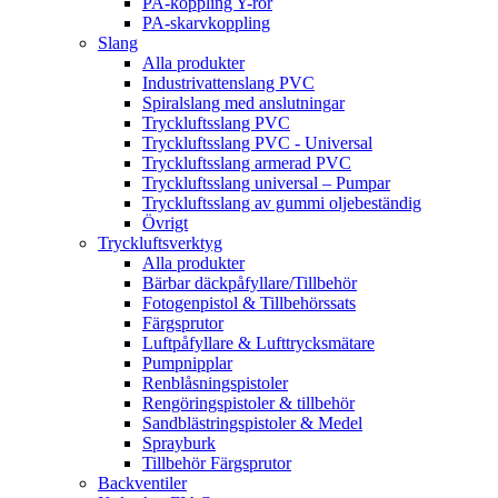
PA-koppling Y-rör
PA-skarvkoppling
Slang
Alla produkter
Industrivattenslang PVC
Spiralslang med anslutningar
Tryckluftsslang PVC
Tryckluftsslang PVC - Universal
Tryckluftsslang armerad PVC
Tryckluftsslang universal – Pumpar
Tryckluftsslang av gummi oljebeständig
Övrigt
Tryckluftsverktyg
Alla produkter
Bärbar däckpåfyllare/Tillbehör
Fotogenpistol & Tillbehörssats
Färgsprutor
Luftpåfyllare & Lufttrycksmätare
Pumpnipplar
Renblåsningspistoler
Rengöringspistoler & tillbehör
Sandblästringspistoler & Medel
Sprayburk
Tillbehör Färgsprutor
Backventiler