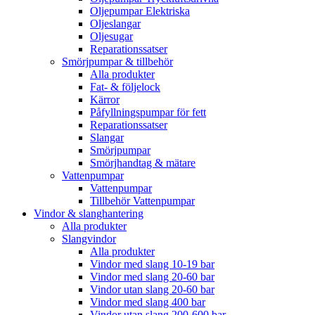
Oljepumpar Elektriska
Oljeslangar
Oljesugar
Reparationssatser
Smörjpumpar & tillbehör
Alla produkter
Fat- & följelock
Kärror
Påfyllningspumpar för fett
Reparationssatser
Slangar
Smörjpumpar
Smörjhandtag & mätare
Vattenpumpar
Vattenpumpar
Tillbehör Vattenpumpar
Vindor & slanghantering
Alla produkter
Slangvindor
Alla produkter
Vindor med slang 10-19 bar
Vindor med slang 20-60 bar
Vindor utan slang 20-60 bar
Vindor med slang 400 bar
Vindor utan slang 200-600 bar