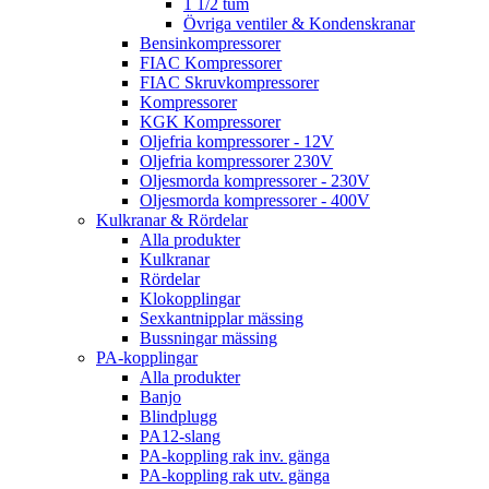
1 1/2 tum
Övriga ventiler & Kondenskranar
Bensinkompressorer
FIAC Kompressorer
FIAC Skruvkompressorer
Kompressorer
KGK Kompressorer
Oljefria kompressorer - 12V
Oljefria kompressorer 230V
Oljesmorda kompressorer - 230V
Oljesmorda kompressorer - 400V
Kulkranar & Rördelar
Alla produkter
Kulkranar
Rördelar
Klokopplingar
Sexkantnipplar mässing
Bussningar mässing
PA-kopplingar
Alla produkter
Banjo
Blindplugg
PA12-slang
PA-koppling rak inv. gänga
PA-koppling rak utv. gänga