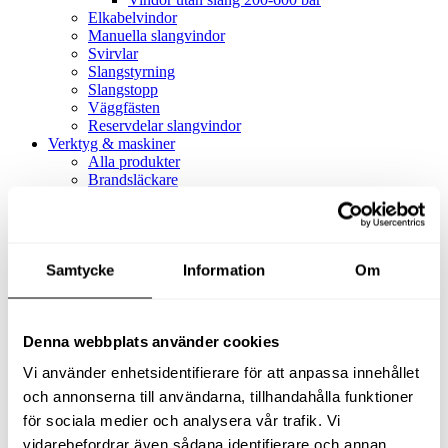
Elkabelvindor
Manuella slangvindor
Svirvlar
Slangstyrning
Slangstopp
Väggfästen
Reservdelar slangvindor
Verktyg & maskiner
Alla produkter
Brandsläckare
Alla produkter
Brandsläckare
Tillbehör brandsläckare
Dammsugare
Samtycke
Alla produkter
Information
Om
Slang & Tillbehör
Slang metervara
Slang komplett
Denna webbplats använder cookies
Slangfäste
Textil- & Våtdammsugare
Vi använder enhetsidentifierare för att anpassa innehållet
Textil- & Våtdammsugare
Tillbehör Textil- & våtdammsugare
och annonserna till användarna, tillhandahålla funktioner
Adaptrar
för sociala medier och analysera vår trafik. Vi
Dammsugare
vidarebefordrar även sådana identifierare och annan