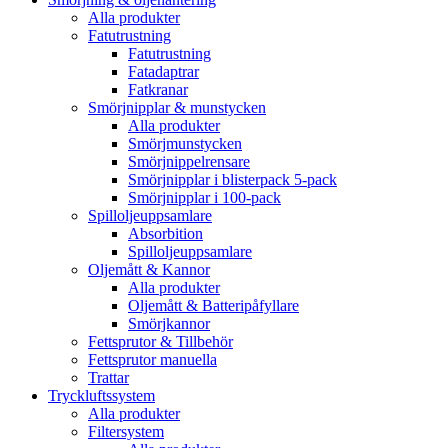
Alla produkter
Fatutrustning
Fatutrustning
Fatadaptrar
Fatkranar
Smörjnipplar & munstycken
Alla produkter
Smörjmunstycken
Smörjnippelrensare
Smörjnipplar i blisterpack 5-pack
Smörjnipplar i 100-pack
Spilloljeuppsamlare
Absorbition
Spilloljeuppsamlare
Oljemått & Kannor
Alla produkter
Oljemått & Batteripåfyllare
Smörjkannor
Fettsprutor & Tillbehör
Fettsprutor manuella
Trattar
Tryckluftssystem
Alla produkter
Filtersystem