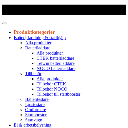
Frakt 179 kr
|
Fraktfritt från 1800 kr exkl. moms
|
Leveranstid 1-3
arbetsdagar
Produktkategorier
Batteri, laddning & starthjälp
Alla produkter
Batteriladdare
Alla produkter
CTEK batteriladdare
Telwin batteriladdare
NOCO batteriladdare
Tillbehör
Alla produkter
Tillbehör CTEK
Tillbehör NOCO
Tillbehör till startbooster
Batteritestare
Ljustestare
Omformare
Startbooster
Startvagn
El & arbetsbelysning