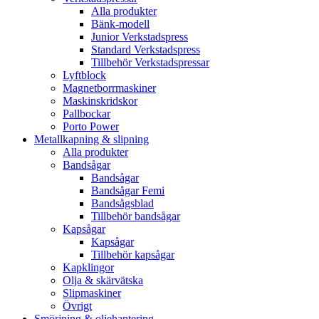
Alla produkter
Bänk-modell
Junior Verkstadspress
Standard Verkstadspress
Tillbehör Verkstadspressar
Lyftblock
Magnetborrmaskiner
Maskinskridskor
Pallbockar
Porto Power
Metallkapning & slipning
Alla produkter
Bandsågar
Bandsågar
Bandsågar Femi
Bandsågsblad
Tillbehör bandsågar
Kapsågar
Kapsågar
Tillbehör kapsågar
Kapklingor
Olja & skärvätska
Slipmaskiner
Övrigt
Smörjning & oljehantering