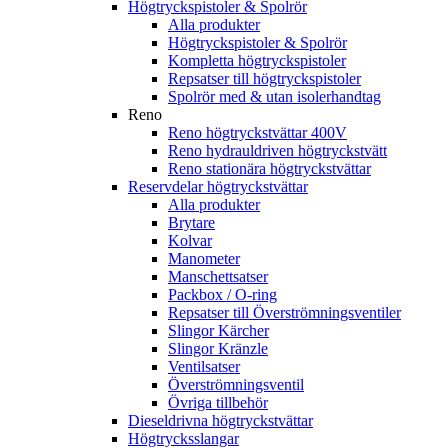
Högtryckspistoler & Spolrör
Alla produkter
Högtryckspistoler & Spolrör
Kompletta högtryckspistoler
Repsatser till högtryckspistoler
Spolrör med & utan isolerhandtag
Reno
Reno högtryckstvättar 400V
Reno hydrauldriven högtryckstvätt
Reno stationära högtryckstvättar
Reservdelar högtryckstvättar
Alla produkter
Brytare
Kolvar
Manometer
Manschettsatser
Packbox / O-ring
Repsatser till Överströmningsventiler
Slingor Kärcher
Slingor Kränzle
Ventilsatser
Överströmningsventil
Övriga tillbehör
Dieseldrivna högtryckstvättar
Högtrycksslangar