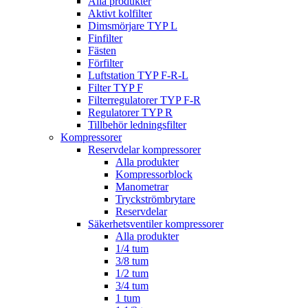
Alla produkter
Aktivt kolfilter
Dimsmörjare TYP L
Finfilter
Fästen
Förfilter
Luftstation TYP F-R-L
Filter TYP F
Filterregulatorer TYP F-R
Regulatorer TYP R
Tillbehör ledningsfilter
Kompressorer
Reservdelar kompressorer
Alla produkter
Kompressorblock
Manometrar
Tryckströmbrytare
Reservdelar
Säkerhetsventiler kompressorer
Alla produkter
1/4 tum
3/8 tum
1/2 tum
3/4 tum
1 tum