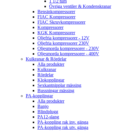
1 1/2 tum
Övriga ventiler & Kondenskranar
Bensinkompressorer
FIAC Kompressorer
FIAC Skruvkompressorer
Kompressorer
KGK Kompressorer
Oljefria kompressorer - 12V
Oljefria kompressorer 230V
Oljesmorda kompressorer - 230V
Oljesmorda kompressorer - 400V
Kulkranar & Rördelar
Alla produkter
Kulkranar
Rördelar
Klokopplingar
Sexkantnipplar mässing
Bussningar mässing
PA-kopplingar
Alla produkter
Banjo
Blindplugg
PA12-slang
PA-koppling rak inv. gänga
PA-koppling rak utv. gänga