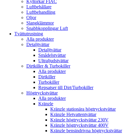
Kyltorkar FIAC
Luftbehållare
Luftbehandling
Oljor
Slangklämmor
Snabbkopplingar Luft
Tvättutrustning
Alla produkter
Detaljtvättar
Detaljtvättar
Smådelstvättar
Ultraljudstvättar
Dirtkiller & Turbokiller
Alla produkter
Dirtkiller
Turbokiller
Repsatser till Dirt/Turbokiller
Högtryckstvättar
Alla produkter
Kränzle
Kränzle stationära högtryckstvättar
Kränzle Hetvattentvättar
Kränzle högtryckstvättar 230V
Kränzle högtryckstvättar 400V
Kränzle bensindrivna högtryckstvättar