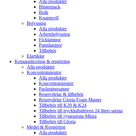
Alla produkter
Blisterpack
Bulk
Knappcell
Belysning
Alla produkter
Arbetsbelysning
Ficklampor
Pannlampor
Tillbehör
Elartiklar
Kemapplicering & rengöring
Alla produkter
Koncentratsprutor
Alla produkter
Koncentratsprutor
Packningssatser
Reservdelar & tillbehör
Reservdelar Gloria Foam Master
Tillbehör till K20 & K24
Tillbehör till tryckluftsdriven 24 liters spruta
Tillbehör till ryggspruta Miura
Tillbehör till Gloria
Medel & Rengöring
Alla produkter