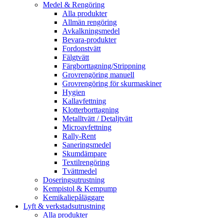
Medel & Rengöring
Alla produkter
Allmän rengöring
Avkalkningsmedel
Bevara-produkter
Fordonstvätt
Fälgtvätt
Färgborttagning/Strippning
Grovrengöring manuell
Grovrengöring för skurmaskiner
Hygien
Kallavfettning
Klotterborttagning
Metalltvätt / Detaljtvätt
Microavfettning
Rally-Rent
Saneringsmedel
Skumdämpare
Textilrengöring
Tvättmedel
Doseringsutrustning
Kempistol & Kempump
Kemikaliepåläggare
Lyft & verkstadsutrustning
Alla produkter