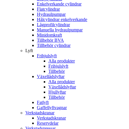
Enkelverkande cylindrar
Flatcylindrar
Hydraulpumpar
Hålcylindrar enkelverkande
Lågprofilcylindrar
Manuella hydraulpumpar
Minidomkraft
Tillbehör BVA
Tillbehör cylindrar
Lyft
Frihjulslyft
Alla produkter
Frihjulslyft
Tillbehör
Växellådslyftar
Alla produkter
Växellådslyftar
Hjullyftar
Tillbehör
Fatlyft
Gaffellyftvagnar
Verkstadskranar
Verkstadskranar
Reservdelar
Verkstadspressar