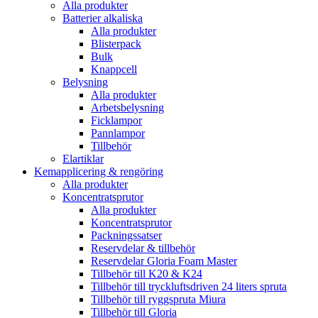
Alla produkter
Batterier alkaliska
Alla produkter
Blisterpack
Bulk
Knappcell
Belysning
Alla produkter
Arbetsbelysning
Ficklampor
Pannlampor
Tillbehör
Elartiklar
Kemapplicering & rengöring
Alla produkter
Koncentratsprutor
Alla produkter
Koncentratsprutor
Packningssatser
Reservdelar & tillbehör
Reservdelar Gloria Foam Master
Tillbehör till K20 & K24
Tillbehör till tryckluftsdriven 24 liters spruta
Tillbehör till ryggspruta Miura
Tillbehör till Gloria