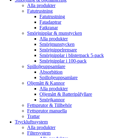
Alla produkter
Fatutrustning
Fatutrustning
Fatadaptrar
Fatkranar
Smörjnipplar & munstycken
Alla produkter
Smörjmunstycken
Smörjnippelrensare
Smörjnipplar i blisterpack 5-pack
Smörjnipplar i 100-pack
Spilloljeuppsamlare
Absorbition
Spilloljeuppsamlare
Oljemått & Kannor
Alla produkter
Oljemått & Batteripåfyllare
Smörjkannor
Fettsprutor & Tillbehör
Fettsprutor manuella
Trattar
Tryckluftssystem
Alla produkter
Filtersystem