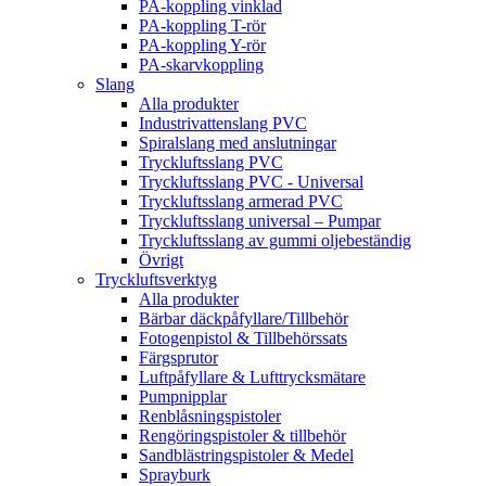
PA-koppling vinklad
PA-koppling T-rör
PA-koppling Y-rör
PA-skarvkoppling
Slang
Alla produkter
Industrivattenslang PVC
Spiralslang med anslutningar
Tryckluftsslang PVC
Tryckluftsslang PVC - Universal
Tryckluftsslang armerad PVC
Tryckluftsslang universal – Pumpar
Tryckluftsslang av gummi oljebeständig
Övrigt
Tryckluftsverktyg
Alla produkter
Bärbar däckpåfyllare/Tillbehör
Fotogenpistol & Tillbehörssats
Färgsprutor
Luftpåfyllare & Lufttrycksmätare
Pumpnipplar
Renblåsningspistoler
Rengöringspistoler & tillbehör
Sandblästringspistoler & Medel
Sprayburk