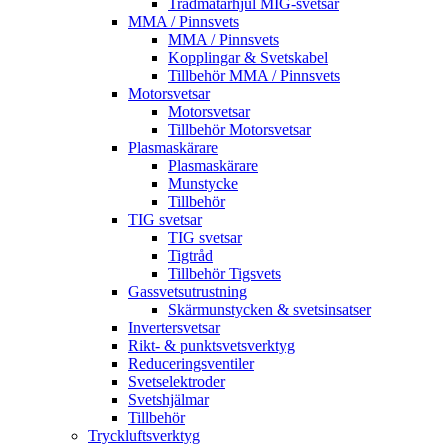
Trådmatarhjul MIG-svetsar
MMA / Pinnsvets
MMA / Pinnsvets
Kopplingar & Svetskabel
Tillbehör MMA / Pinnsvets
Motorsvetsar
Motorsvetsar
Tillbehör Motorsvetsar
Plasmaskärare
Plasmaskärare
Munstycke
Tillbehör
TIG svetsar
TIG svetsar
Tigtråd
Tillbehör Tigsvets
Gassvetsutrustning
Skärmunstycken & svetsinsatser
Invertersvetsar
Rikt- & punktsvetsverktyg
Reduceringsventiler
Svetselektroder
Svetshjälmar
Tillbehör
Tryckluftsverktyg