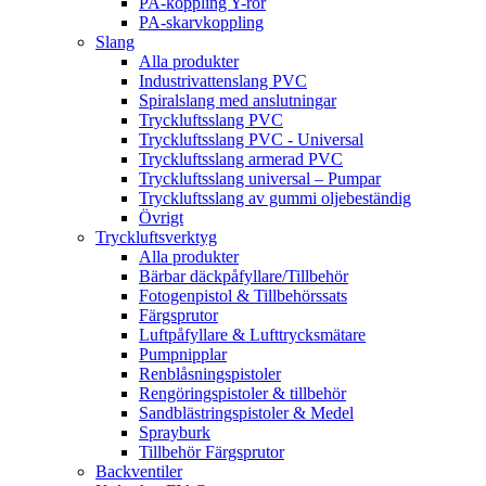
PA-koppling Y-rör
PA-skarvkoppling
Slang
Alla produkter
Industrivattenslang PVC
Spiralslang med anslutningar
Tryckluftsslang PVC
Tryckluftsslang PVC - Universal
Tryckluftsslang armerad PVC
Tryckluftsslang universal – Pumpar
Tryckluftsslang av gummi oljebeständig
Övrigt
Tryckluftsverktyg
Alla produkter
Bärbar däckpåfyllare/Tillbehör
Fotogenpistol & Tillbehörssats
Färgsprutor
Luftpåfyllare & Lufttrycksmätare
Pumpnipplar
Renblåsningspistoler
Rengöringspistoler & tillbehör
Sandblästringspistoler & Medel
Sprayburk
Tillbehör Färgsprutor
Backventiler