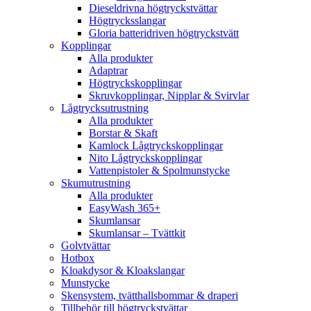
Dieseldrivna högtryckstvättar
Högtrycksslangar
Gloria batteridriven högtryckstvätt
Kopplingar
Alla produkter
Adaptrar
Högtryckskopplingar
Skruvkopplingar, Nipplar & Svirvlar
Lågtrycksutrustning
Alla produkter
Borstar & Skaft
Kamlock Lågtryckskopplingar
Nito Lågtryckskopplingar
Vattenpistoler & Spolmunstycke
Skumutrustning
Alla produkter
EasyWash 365+
Skumlansar
Skumlansar – Tvättkit
Golvtvättar
Hotbox
Kloakdysor & Kloakslangar
Munstycke
Skensystem, tvätthallsbommar & draperi
Tillbehör till högtryckstvättar