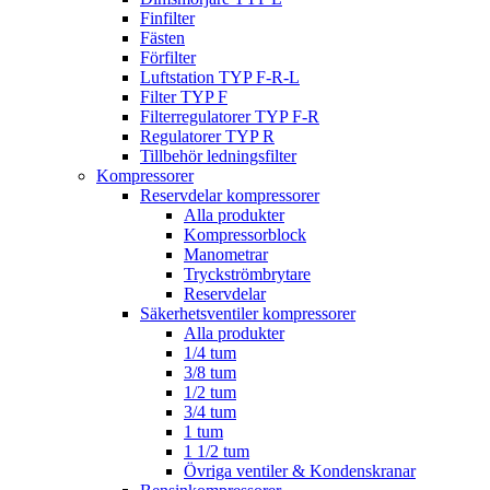
Finfilter
Fästen
Förfilter
Luftstation TYP F-R-L
Filter TYP F
Filterregulatorer TYP F-R
Regulatorer TYP R
Tillbehör ledningsfilter
Kompressorer
Reservdelar kompressorer
Alla produkter
Kompressorblock
Manometrar
Tryckströmbrytare
Reservdelar
Säkerhetsventiler kompressorer
Alla produkter
1/4 tum
3/8 tum
1/2 tum
3/4 tum
1 tum
1 1/2 tum
Övriga ventiler & Kondenskranar