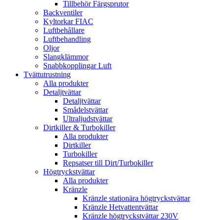
Tillbehör Färgsprutor
Backventiler
Kyltorkar FIAC
Luftbehållare
Luftbehandling
Oljor
Slangklämmor
Snabbkopplingar Luft
Tvättutrustning
Alla produkter
Detaljtvättar
Detaljtvättar
Smådelstvättar
Ultraljudstvättar
Dirtkiller & Turbokiller
Alla produkter
Dirtkiller
Turbokiller
Repsatser till Dirt/Turbokiller
Högtryckstvättar
Alla produkter
Kränzle
Kränzle stationära högtryckstvättar
Kränzle Hetvattentvättar
Kränzle högtryckstvättar 230V