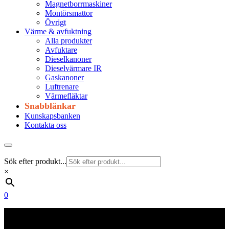
Magnetborrmaskiner
Montörsmattor
Övrigt
Värme & avfuktning
Alla produkter
Avfuktare
Dieselkanoner
Dieselvärmare IR
Gaskanoner
Luftrenare
Värmefläktar
Snabblänkar
Kunskapsbanken
Kontakta oss
Sök efter produkt...
×
0
Frakt 179 kr
Fraktfritt från 1800 kr exkl. moms