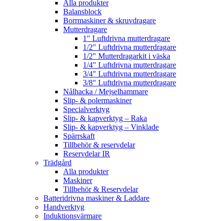
Alla produkter
Balansblock
Borrmaskiner & skruvdragare
Mutterdragare
1" Luftdrivna mutterdragare
1/2" Luftdrivna mutterdragare
1/2" Mutterdragarkit i väska
1/4" Luftdrivna mutterdragare
3/4" Luftdrivna mutterdragare
3/8" Luftdrivna mutterdragare
Nålhacka / Mejselhammare
Slip- & polermaskiner
Specialverktyg
Slip- & kapverktyg – Raka
Slip- & kapverktyg – Vinklade
Spärrskaft
Tillbehör & reservdelar
Reservdelar IR
Trädgård
Alla produkter
Maskiner
Tillbehör & Reservdelar
Batteridrivna maskiner & Laddare
Handverktyg
Induktionsvärmare