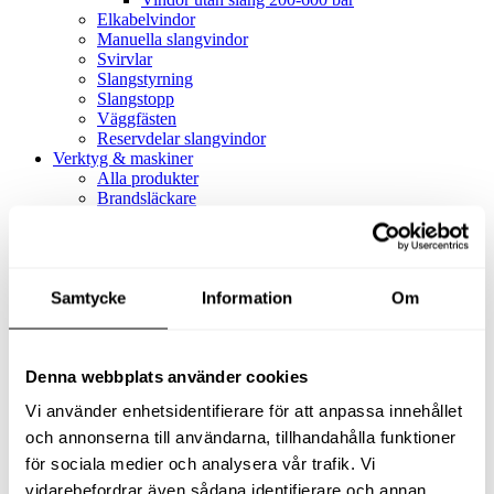
Elkabelvindor
Manuella slangvindor
Svirvlar
Slangstyrning
Slangstopp
Väggfästen
Reservdelar slangvindor
Verktyg & maskiner
Alla produkter
Brandsläckare
Alla produkter
Brandsläckare
Tillbehör brandsläckare
Dammsugare
Samtycke
Alla produkter
Information
Om
Slang & Tillbehör
Slang metervara
Slang komplett
Denna webbplats använder cookies
Slangfäste
Textil- & Våtdammsugare
Vi använder enhetsidentifierare för att anpassa innehållet
Textil- & Våtdammsugare
Tillbehör Textil- & våtdammsugare
och annonserna till användarna, tillhandahålla funktioner
Adaptrar
för sociala medier och analysera vår trafik. Vi
Dammsugare
vidarebefordrar även sådana identifierare och annan