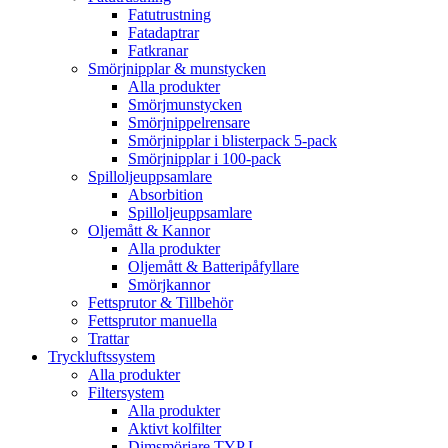
Fatutrustning
Fatadaptrar
Fatkranar
Smörjnipplar & munstycken
Alla produkter
Smörjmunstycken
Smörjnippelrensare
Smörjnipplar i blisterpack 5-pack
Smörjnipplar i 100-pack
Spilloljeuppsamlare
Absorbition
Spilloljeuppsamlare
Oljemått & Kannor
Alla produkter
Oljemått & Batteripåfyllare
Smörjkannor
Fettsprutor & Tillbehör
Fettsprutor manuella
Trattar
Tryckluftssystem
Alla produkter
Filtersystem
Alla produkter
Aktivt kolfilter
Dimsmörjare TYP L