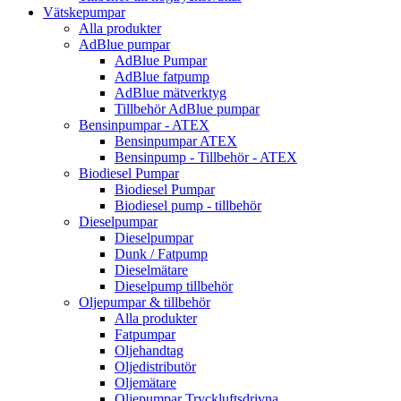
Vätskepumpar
Alla produkter
AdBlue pumpar
AdBlue Pumpar
AdBlue fatpump
AdBlue mätverktyg
Tillbehör AdBlue pumpar
Bensinpumpar - ATEX
Bensinpumpar ATEX
Bensinpump - Tillbehör - ATEX
Biodiesel Pumpar
Biodiesel Pumpar
Biodiesel pump - tillbehör
Dieselpumpar
Dieselpumpar
Dunk / Fatpump
Dieselmätare
Dieselpump tillbehör
Oljepumpar & tillbehör
Alla produkter
Fatpumpar
Oljehandtag
Oljedistributör
Oljemätare
Oljepumpar Tryckluftsdrivna