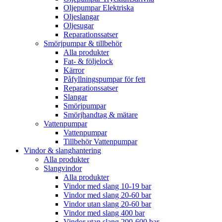
Oljepumpar Elektriska
Oljeslangar
Oljesugar
Reparationssatser
Smörjpumpar & tillbehör
Alla produkter
Fat- & följelock
Kärror
Påfyllningspumpar för fett
Reparationssatser
Slangar
Smörjpumpar
Smörjhandtag & mätare
Vattenpumpar
Vattenpumpar
Tillbehör Vattenpumpar
Vindor & slanghantering
Alla produkter
Slangvindor
Alla produkter
Vindor med slang 10-19 bar
Vindor med slang 20-60 bar
Vindor utan slang 20-60 bar
Vindor med slang 400 bar
Vindor utan slang 200-600 bar