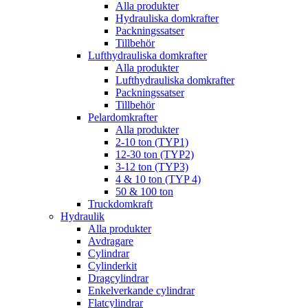
Alla produkter
Hydrauliska domkrafter
Packningssatser
Tillbehör
Lufthydrauliska domkrafter
Alla produkter
Lufthydrauliska domkrafter
Packningssatser
Tillbehör
Pelardomkrafter
Alla produkter
2-10 ton (TYP1)
12-30 ton (TYP2)
3-12 ton (TYP3)
4 & 10 ton (TYP 4)
50 & 100 ton
Truckdomkraft
Hydraulik
Alla produkter
Avdragare
Cylindrar
Cylinderkit
Dragcylindrar
Enkelverkande cylindrar
Flatcylindrar