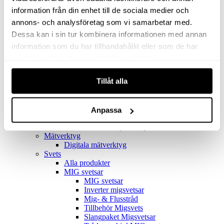
Filter
Golv- & Kombinationsmunstycke
information från din enhet till de sociala medier och
Munstycke
annons- och analysföretag som vi samarbetar med.
Motor
Dessa kan i sin tur kombinera informationen med annan
Reservdelar dammsugare
Rör & handtag
information som du har tillhandahållit eller som de har
Städset komplett
samlat in när du har använt deras tjänster.
Skarvdon
Tillbehör Ventos
Tillåt alla
Uppsamlingspåsar
Elverk
Alla produkter
Elverk
Anpassa
Tillbehör Geko Elverk
Tillbehör Honda ljuddämpade elverk
Mätverktyg
Digitala mätverktyg
Svets
Alla produkter
MIG svetsar
MIG svetsar
Inverter migsvetsar
Mig- & Flusstråd
Tillbehör Migsvets
Slangpaket Migsvetsar