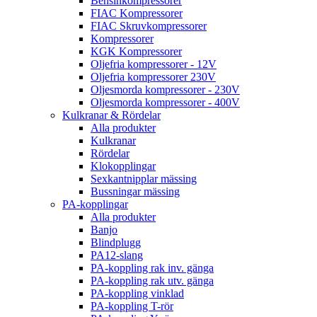
Bensinkompressorer
FIAC Kompressorer
FIAC Skruvkompressorer
Kompressorer
KGK Kompressorer
Oljefria kompressorer - 12V
Oljefria kompressorer 230V
Oljesmorda kompressorer - 230V
Oljesmorda kompressorer - 400V
Kulkranar & Rördelar
Alla produkter
Kulkranar
Rördelar
Klokopplingar
Sexkantnipplar mässing
Bussningar mässing
PA-kopplingar
Alla produkter
Banjo
Blindplugg
PA12-slang
PA-koppling rak inv. gänga
PA-koppling rak utv. gänga
PA-koppling vinklad
PA-koppling T-rör