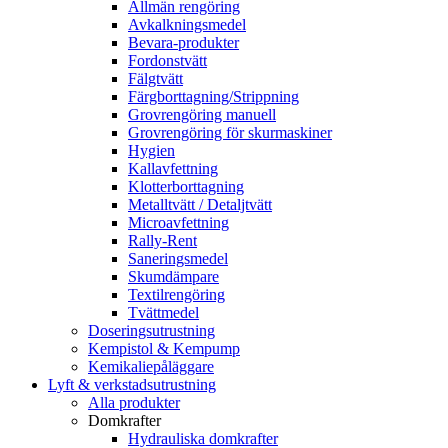
Allmän rengöring
Avkalkningsmedel
Bevara-produkter
Fordonstvätt
Fälgtvätt
Färgborttagning/Strippning
Grovrengöring manuell
Grovrengöring för skurmaskiner
Hygien
Kallavfettning
Klotterborttagning
Metalltvätt / Detaljtvätt
Microavfettning
Rally-Rent
Saneringsmedel
Skumdämpare
Textilrengöring
Tvättmedel
Doseringsutrustning
Kempistol & Kempump
Kemikaliepåläggare
Lyft & verkstadsutrustning
Alla produkter
Domkrafter
Hydrauliska domkrafter