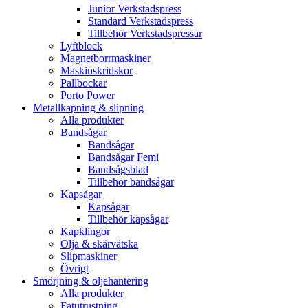
Junior Verkstadspress
Standard Verkstadspress
Tillbehör Verkstadspressar
Lyftblock
Magnetborrmaskiner
Maskinskridskor
Pallbockar
Porto Power
Metallkapning & slipning
Alla produkter
Bandsågar
Bandsågar
Bandsågar Femi
Bandsågsblad
Tillbehör bandsågar
Kapsågar
Kapsågar
Tillbehör kapsågar
Kapklingor
Olja & skärvätska
Slipmaskiner
Övrigt
Smörjning & oljehantering
Alla produkter
Fatutrustning