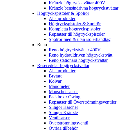
Kränzle högtryckstvättar 400V
Kränzle bensindrivna högtryckstvättar
Högtryckspistoler & Spolrör
Alla produkter
Högtryckspistoler & Spolrör
Kompletta högtryckspistoler
Repsatser till högtryckspistoler
Spolrör med & utan isolerhandtag
Reno
Reno högtryckstvättar 400V
Reno hydrauldriven högtryckstvätt
Reno stationära högtryckstvättar
Reservdelar högtryckstvättar
Alla produkter
Brytare
Kolvar
Manometer
Manschettsatser
Packbox / O-ring
Repsatser till Överströmningsventiler
Slingor Kärcher
Slingor Kränzle
Ventilsatser
Överströmningsventil
Övriga tillbehör