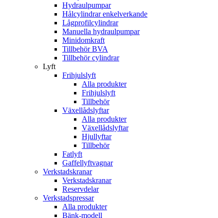
Hydraulpumpar
Hålcylindrar enkelverkande
Lågprofilcylindrar
Manuella hydraulpumpar
Minidomkraft
Tillbehör BVA
Tillbehör cylindrar
Lyft
Frihjulslyft
Alla produkter
Frihjulslyft
Tillbehör
Växellådslyftar
Alla produkter
Växellådslyftar
Hjullyftar
Tillbehör
Fatlyft
Gaffellyftvagnar
Verkstadskranar
Verkstadskranar
Reservdelar
Verkstadspressar
Alla produkter
Bänk-modell