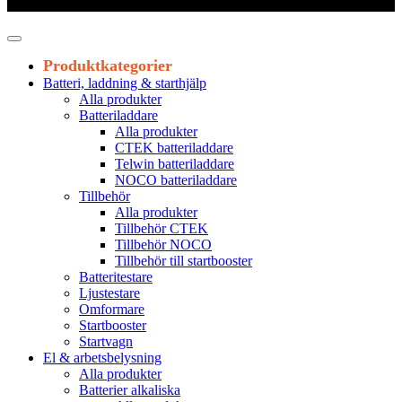
Leveranstid 1-3 arbetsdagar
Produktkategorier
Batteri, laddning & starthjälp
Alla produkter
Batteriladdare
Alla produkter
CTEK batteriladdare
Telwin batteriladdare
NOCO batteriladdare
Tillbehör
Alla produkter
Tillbehör CTEK
Tillbehör NOCO
Tillbehör till startbooster
Batteritestare
Ljustestare
Omformare
Startbooster
Startvagn
El & arbetsbelysning
Alla produkter
Batterier alkaliska