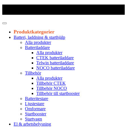
Frakt 179 kr
|
Fraktfritt från 1800 kr exkl. moms
|
Leveranstid 1-3
arbetsdagar
Produktkategorier
Batteri, laddning & starthjälp
Alla produkter
Batteriladdare
Alla produkter
CTEK batteriladdare
Telwin batteriladdare
NOCO batteriladdare
Tillbehör
Alla produkter
Tillbehör CTEK
Tillbehör NOCO
Tillbehör till startbooster
Batteritestare
Ljustestare
Omformare
Startbooster
Startvagn
El & arbetsbelysning