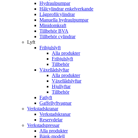
Hydraulpumpar
Hålcylindrar enkelverkande
Lågprofilcylindrar
Manuella hydraulpumpar
Minidomkraft
Tillbehör BVA
Tillbehör cylindrar
Lyft
Frihjulslyft
Alla produkter
Frihjulslyft
Tillbehör
Växellådslyftar
Alla produkter
Växellådslyftar
Hjullyftar
Tillbehör
Fatlyft
Gaffellyftvagnar
Verkstadskranar
Verkstadskranar
Reservdelar
Verkstadspressar
Alla produkter
Bänk-modell