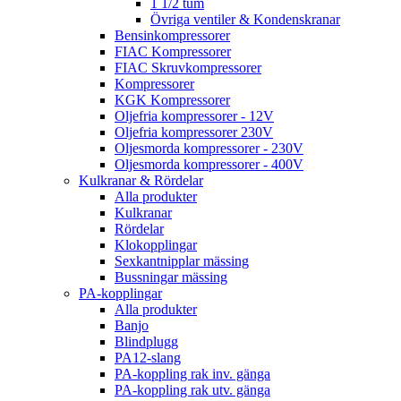
1 1/2 tum
Övriga ventiler & Kondenskranar
Bensinkompressorer
FIAC Kompressorer
FIAC Skruvkompressorer
Kompressorer
KGK Kompressorer
Oljefria kompressorer - 12V
Oljefria kompressorer 230V
Oljesmorda kompressorer - 230V
Oljesmorda kompressorer - 400V
Kulkranar & Rördelar
Alla produkter
Kulkranar
Rördelar
Klokopplingar
Sexkantnipplar mässing
Bussningar mässing
PA-kopplingar
Alla produkter
Banjo
Blindplugg
PA12-slang
PA-koppling rak inv. gänga
PA-koppling rak utv. gänga