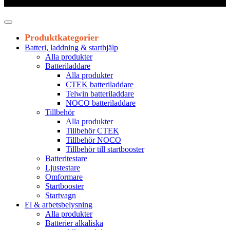
Leveranstid 1-3 arbetsdagar
Produktkategorier
Batteri, laddning & starthjälp
Alla produkter
Batteriladdare
Alla produkter
CTEK batteriladdare
Telwin batteriladdare
NOCO batteriladdare
Tillbehör
Alla produkter
Tillbehör CTEK
Tillbehör NOCO
Tillbehör till startbooster
Batteritestare
Ljustestare
Omformare
Startbooster
Startvagn
El & arbetsbelysning
Alla produkter
Batterier alkaliska