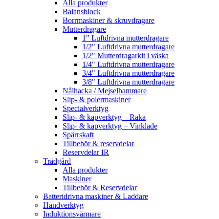
Alla produkter
Balansblock
Borrmaskiner & skruvdragare
Mutterdragare
1" Luftdrivna mutterdragare
1/2" Luftdrivna mutterdragare
1/2" Mutterdragarkit i väska
1/4" Luftdrivna mutterdragare
3/4" Luftdrivna mutterdragare
3/8" Luftdrivna mutterdragare
Nålhacka / Mejselhammare
Slip- & polermaskiner
Specialverktyg
Slip- & kapverktyg – Raka
Slip- & kapverktyg – Vinklade
Spärrskaft
Tillbehör & reservdelar
Reservdelar IR
Trädgård
Alla produkter
Maskiner
Tillbehör & Reservdelar
Batteridrivna maskiner & Laddare
Handverktyg
Induktionsvärmare