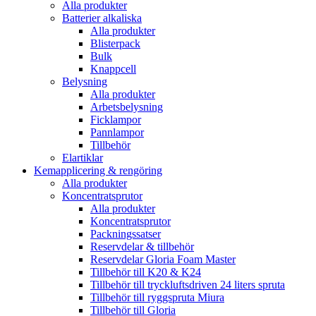
Alla produkter
Batterier alkaliska
Alla produkter
Blisterpack
Bulk
Knappcell
Belysning
Alla produkter
Arbetsbelysning
Ficklampor
Pannlampor
Tillbehör
Elartiklar
Kemapplicering & rengöring
Alla produkter
Koncentratsprutor
Alla produkter
Koncentratsprutor
Packningssatser
Reservdelar & tillbehör
Reservdelar Gloria Foam Master
Tillbehör till K20 & K24
Tillbehör till tryckluftsdriven 24 liters spruta
Tillbehör till ryggspruta Miura
Tillbehör till Gloria