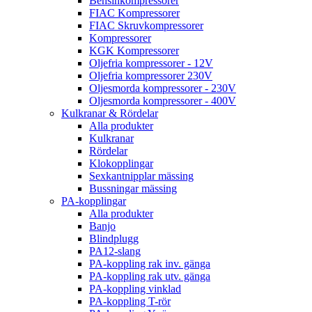
Bensinkompressorer
FIAC Kompressorer
FIAC Skruvkompressorer
Kompressorer
KGK Kompressorer
Oljefria kompressorer - 12V
Oljefria kompressorer 230V
Oljesmorda kompressorer - 230V
Oljesmorda kompressorer - 400V
Kulkranar & Rördelar
Alla produkter
Kulkranar
Rördelar
Klokopplingar
Sexkantnipplar mässing
Bussningar mässing
PA-kopplingar
Alla produkter
Banjo
Blindplugg
PA12-slang
PA-koppling rak inv. gänga
PA-koppling rak utv. gänga
PA-koppling vinklad
PA-koppling T-rör