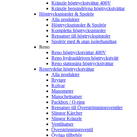
Kränzle högtryckstvättar 400V
Kränzle bensindrivna högtryckstvättar
Högtryckspistoler & Spolrör
Alla produkter
Högtryckspistoler & Spolrör
Kompletta högtryckspistoler
Repsatser till högtryckspistoler
Spolrör med & utan isolerhandtag
Reno
Reno högtryckstvättar 400V
Reno hydrauldriven högtryckstvätt
Reno stationära högtryckstvättar
Reservdelar högtryckstvättar
Alla produkter
Brytare
Kolvar
Manometer
Manschettsatser
Packbox / O-ring
Repsatser till Överströmningsventiler
Slingor Kärcher
Slingor Kränzle
Ventilsatser
Överströmningsventil
Övriga tillbehör