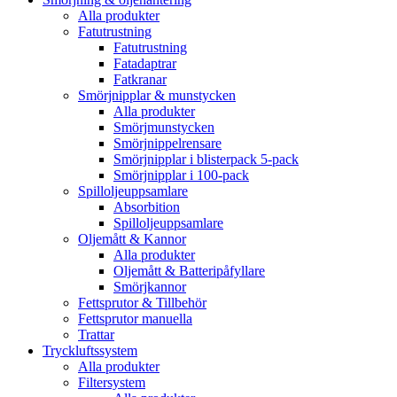
Alla produkter
Fatutrustning
Fatutrustning
Fatadaptrar
Fatkranar
Smörjnipplar & munstycken
Alla produkter
Smörjmunstycken
Smörjnippelrensare
Smörjnipplar i blisterpack 5-pack
Smörjnipplar i 100-pack
Spilloljeuppsamlare
Absorbition
Spilloljeuppsamlare
Oljemått & Kannor
Alla produkter
Oljemått & Batteripåfyllare
Smörjkannor
Fettsprutor & Tillbehör
Fettsprutor manuella
Trattar
Tryckluftssystem
Alla produkter
Filtersystem