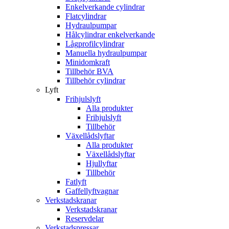
Enkelverkande cylindrar
Flatcylindrar
Hydraulpumpar
Hålcylindrar enkelverkande
Lågprofilcylindrar
Manuella hydraulpumpar
Minidomkraft
Tillbehör BVA
Tillbehör cylindrar
Lyft
Frihjulslyft
Alla produkter
Frihjulslyft
Tillbehör
Växellådslyftar
Alla produkter
Växellådslyftar
Hjullyftar
Tillbehör
Fatlyft
Gaffellyftvagnar
Verkstadskranar
Verkstadskranar
Reservdelar
Verkstadspressar