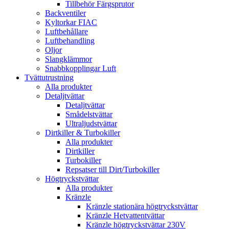
Tillbehör Färgsprutor
Backventiler
Kyltorkar FIAC
Luftbehållare
Luftbehandling
Oljor
Slangklämmor
Snabbkopplingar Luft
Tvättutrustning
Alla produkter
Detaljtvättar
Detaljtvättar
Smådelstvättar
Ultraljudstvättar
Dirtkiller & Turbokiller
Alla produkter
Dirtkiller
Turbokiller
Repsatser till Dirt/Turbokiller
Högtryckstvättar
Alla produkter
Kränzle
Kränzle stationära högtryckstvättar
Kränzle Hetvattentvättar
Kränzle högtryckstvättar 230V