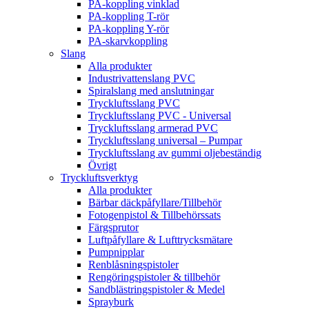
PA-koppling vinklad
PA-koppling T-rör
PA-koppling Y-rör
PA-skarvkoppling
Slang
Alla produkter
Industrivattenslang PVC
Spiralslang med anslutningar
Tryckluftsslang PVC
Tryckluftsslang PVC - Universal
Tryckluftsslang armerad PVC
Tryckluftsslang universal – Pumpar
Tryckluftsslang av gummi oljebeständig
Övrigt
Tryckluftsverktyg
Alla produkter
Bärbar däckpåfyllare/Tillbehör
Fotogenpistol & Tillbehörssats
Färgsprutor
Luftpåfyllare & Lufttrycksmätare
Pumpnipplar
Renblåsningspistoler
Rengöringspistoler & tillbehör
Sandblästringspistoler & Medel
Sprayburk