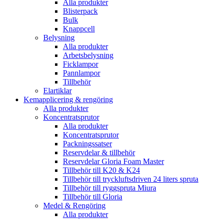
Alla produkter
Blisterpack
Bulk
Knappcell
Belysning
Alla produkter
Arbetsbelysning
Ficklampor
Pannlampor
Tillbehör
Elartiklar
Kemapplicering & rengöring
Alla produkter
Koncentratsprutor
Alla produkter
Koncentratsprutor
Packningssatser
Reservdelar & tillbehör
Reservdelar Gloria Foam Master
Tillbehör till K20 & K24
Tillbehör till tryckluftsdriven 24 liters spruta
Tillbehör till ryggspruta Miura
Tillbehör till Gloria
Medel & Rengöring
Alla produkter