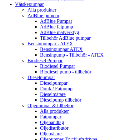
Vätskepumpar
Alla produkter
AdBlue pumpar
AdBlue Pumpar
AdBlue fatpump
AdBlue mätverktyg
Tillbehör AdBlue pumpar
Bensinpumpar - ATEX
Bensinpumpar ATEX
Bensinpump - Tillbehör - ATEX
Biodiesel Pumpar
Biodiesel Pumpar
Biodiesel pump - tillbehör
Dieselpumpar
Dieselpumpar
Dunk / Fatpump
Dieselmätare
Dieselpump tillbehör
Oljepumpar & tillbehör
Alla produkter
Fatpumpar
Oljehandtag
Oljedistributör
Oljemätare
Oljepumpar Tryckluftsdrivna