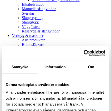
Elkabelvindor
Manuella slangvindor
Svirvlar
Slangstyrning
Slangstopp
Väggfästen
Reservdelar slangvindor
Verktyg & maskiner
Alla produkter
Brandsläckare
Alla produkter
Brandsläckare
Tillbehör brandsläckare
Dammsugare
Samtycke
Alla produkter
Information
Om
Slang & Tillbehör
Slang metervara
Slang komplett
Denna webbplats använder cookies
Slangfäste
Textil- & Våtdammsugare
Vi använder enhetsidentifierare för att anpassa innehållet
Textil- & Våtdammsugare
Tillbehör Textil- & våtdammsugare
och annonserna till användarna, tillhandahålla funktioner
Adaptrar
för sociala medier och analysera vår trafik. Vi
Dammsugare
vidarebefordrar även sådana identifierare och annan