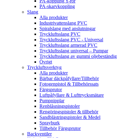
PA-koppling Y-rör
PA-skarvkoppling
Slang
Alla produkter
Industrivattenslang PVC
Spiralslang med anslutningar
Tryckluftsslang PVC
Tryckluftsslang PVC - Universal
Tryckluftsslang armerad PVC
Tryckluftsslang universal – Pumpar
Tryckluftsslang av gummi oljebeständig
Övrigt
Tryckluftsverktyg
Alla produkter
Bärbar däckpåfyllare/Tillbehör
Fotogenpistol & Tillbehörssats
Färgsprutor
Luftpåfyllare & Lufttrycksmätare
Pumpnipplar
Renblåsningspistoler
Rengöringspistoler & tillbehör
Sandblästringspistoler & Medel
Sprayburk
Tillbehör Färgsprutor
Backventiler