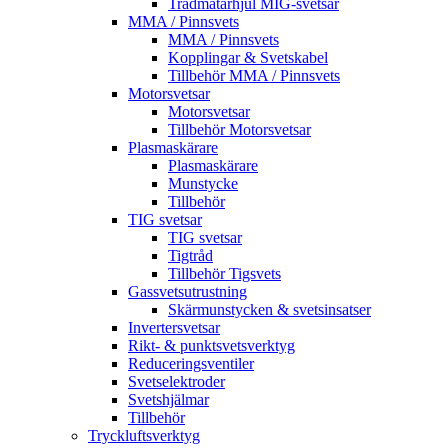
Trådmatarhjul MIG-svetsar
MMA / Pinnsvets
MMA / Pinnsvets
Kopplingar & Svetskabel
Tillbehör MMA / Pinnsvets
Motorsvetsar
Motorsvetsar
Tillbehör Motorsvetsar
Plasmaskärare
Plasmaskärare
Munstycke
Tillbehör
TIG svetsar
TIG svetsar
Tigtråd
Tillbehör Tigsvets
Gassvetsutrustning
Skärmunstycken & svetsinsatser
Invertersvetsar
Rikt- & punktsvetsverktyg
Reduceringsventiler
Svetselektroder
Svetshjälmar
Tillbehör
Tryckluftsverktyg