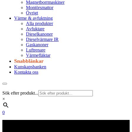
Magnetborrmaskiner
Montörsmattor
Övrigt
Värme & avfuktning
Alla produkter
Avfuktare
Dieselkanoner
Dieselvärmare IR
Gaskanoner
Luftrenare
Värmefläktar
Snabblänkar
Kunskapsbanken
Kontakta oss
Sök efter produkt...
×
0
Frakt 179 kr
Fraktfritt från 1800 kr exkl. moms