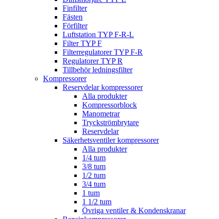
Finfilter
Fästen
Förfilter
Luftstation TYP F-R-L
Filter TYP F
Filterregulatorer TYP F-R
Regulatorer TYP R
Tillbehör ledningsfilter
Kompressorer
Reservdelar kompressorer
Alla produkter
Kompressorblock
Manometrar
Tryckströmbrytare
Reservdelar
Säkerhetsventiler kompressorer
Alla produkter
1/4 tum
3/8 tum
1/2 tum
3/4 tum
1 tum
1 1/2 tum
Övriga ventiler & Kondenskranar