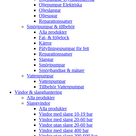
Oljepumpar Elektriska
Oljeslangar
Oljesugar
Reparationssatser
Smörjpumpar & tillbehör
Alla produkter
Fat- & följelock
Kärror
Påfyllningspumpar för fett
Reparationssatser
Slangar
Smörjpumpar
Smörjhandtag & mätare
Vattenpumpar
Vattenpumpar
Tillbehör Vattenpumpar
Vindor & slanghantering
Alla produkter
Slangvindor
Alla produkter
Vindor med slang 10-19 bar
Vindor med slang 20-60 bar
Vindor utan slang 20-60 bar
Vindor med slang 400 bar
Vindor utan slang 200-600 bar