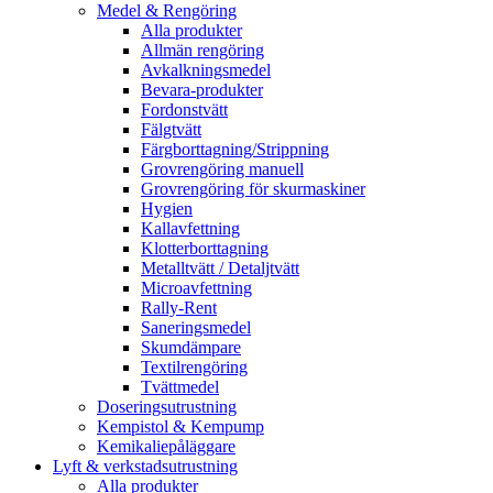
Medel & Rengöring
Alla produkter
Allmän rengöring
Avkalkningsmedel
Bevara-produkter
Fordonstvätt
Fälgtvätt
Färgborttagning/Strippning
Grovrengöring manuell
Grovrengöring för skurmaskiner
Hygien
Kallavfettning
Klotterborttagning
Metalltvätt / Detaljtvätt
Microavfettning
Rally-Rent
Saneringsmedel
Skumdämpare
Textilrengöring
Tvättmedel
Doseringsutrustning
Kempistol & Kempump
Kemikaliepåläggare
Lyft & verkstadsutrustning
Alla produkter