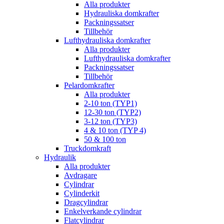
Alla produkter
Hydrauliska domkrafter
Packningssatser
Tillbehör
Lufthydrauliska domkrafter
Alla produkter
Lufthydrauliska domkrafter
Packningssatser
Tillbehör
Pelardomkrafter
Alla produkter
2-10 ton (TYP1)
12-30 ton (TYP2)
3-12 ton (TYP3)
4 & 10 ton (TYP 4)
50 & 100 ton
Truckdomkraft
Hydraulik
Alla produkter
Avdragare
Cylindrar
Cylinderkit
Dragcylindrar
Enkelverkande cylindrar
Flatcylindrar