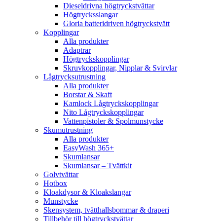
Dieseldrivna högtryckstvättar
Högtrycksslangar
Gloria batteridriven högtryckstvätt
Kopplingar
Alla produkter
Adaptrar
Högtryckskopplingar
Skruvkopplingar, Nipplar & Svirvlar
Lågtrycksutrustning
Alla produkter
Borstar & Skaft
Kamlock Lågtryckskopplingar
Nito Lågtryckskopplingar
Vattenpistoler & Spolmunstycke
Skumutrustning
Alla produkter
EasyWash 365+
Skumlansar
Skumlansar – Tvättkit
Golvtvättar
Hotbox
Kloakdysor & Kloakslangar
Munstycke
Skensystem, tvätthallsbommar & draperi
Tillbehör till högtryckstvättar