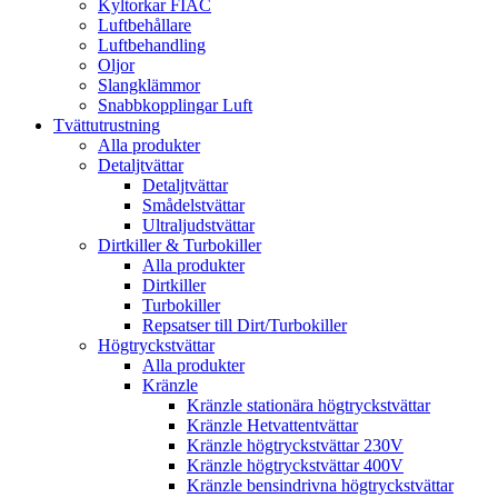
Kyltorkar FIAC
Luftbehållare
Luftbehandling
Oljor
Slangklämmor
Snabbkopplingar Luft
Tvättutrustning
Alla produkter
Detaljtvättar
Detaljtvättar
Smådelstvättar
Ultraljudstvättar
Dirtkiller & Turbokiller
Alla produkter
Dirtkiller
Turbokiller
Repsatser till Dirt/Turbokiller
Högtryckstvättar
Alla produkter
Kränzle
Kränzle stationära högtryckstvättar
Kränzle Hetvattentvättar
Kränzle högtryckstvättar 230V
Kränzle högtryckstvättar 400V
Kränzle bensindrivna högtryckstvättar