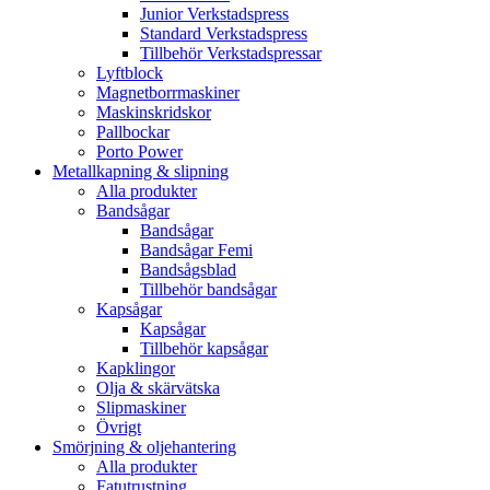
Junior Verkstadspress
Standard Verkstadspress
Tillbehör Verkstadspressar
Lyftblock
Magnetborrmaskiner
Maskinskridskor
Pallbockar
Porto Power
Metallkapning & slipning
Alla produkter
Bandsågar
Bandsågar
Bandsågar Femi
Bandsågsblad
Tillbehör bandsågar
Kapsågar
Kapsågar
Tillbehör kapsågar
Kapklingor
Olja & skärvätska
Slipmaskiner
Övrigt
Smörjning & oljehantering
Alla produkter
Fatutrustning