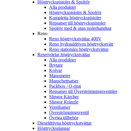
Högtryckspistoler & Spolrör
Alla produkter
Högtryckspistoler & Spolrör
Kompletta högtryckspistoler
Repsatser till högtryckspistoler
Spolrör med & utan isolerhandtag
Reno
Reno högtryckstvättar 400V
Reno hydrauldriven högtryckstvätt
Reno stationära högtryckstvättar
Reservdelar högtryckstvättar
Alla produkter
Brytare
Kolvar
Manometer
Manschettsatser
Packbox / O-ring
Repsatser till Överströmningsventiler
Slingor Kärcher
Slingor Kränzle
Ventilsatser
Överströmningsventil
Övriga tillbehör
Dieseldrivna högtryckstvättar
Högtrycksslangar