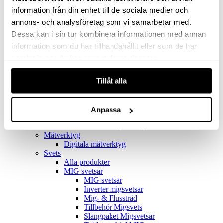
Filter
Golv- & Kombinationsmunstycke
information från din enhet till de sociala medier och
Munstycke
annons- och analysföretag som vi samarbetar med.
Motor
Dessa kan i sin tur kombinera informationen med annan
Reservdelar dammsugare
Rör & handtag
information som du har tillhandahållit eller som de har
Städset komplett
samlat in när du har använt deras tjänster.
Skarvdon
Tillbehör Ventos
Tillåt alla
Uppsamlingspåsar
Elverk
Alla produkter
Elverk
Anpassa
Tillbehör Geko Elverk
Tillbehör Honda ljuddämpade elverk
Mätverktyg
Digitala mätverktyg
Svets
Alla produkter
MIG svetsar
MIG svetsar
Inverter migsvetsar
Mig- & Flusstråd
Tillbehör Migsvets
Slangpaket Migsvetsar