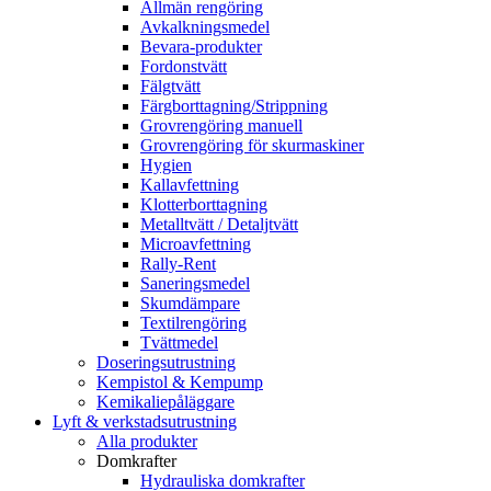
Allmän rengöring
Avkalkningsmedel
Bevara-produkter
Fordonstvätt
Fälgtvätt
Färgborttagning/Strippning
Grovrengöring manuell
Grovrengöring för skurmaskiner
Hygien
Kallavfettning
Klotterborttagning
Metalltvätt / Detaljtvätt
Microavfettning
Rally-Rent
Saneringsmedel
Skumdämpare
Textilrengöring
Tvättmedel
Doseringsutrustning
Kempistol & Kempump
Kemikaliepåläggare
Lyft & verkstadsutrustning
Alla produkter
Domkrafter
Hydrauliska domkrafter