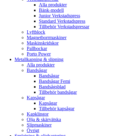
Alla produkter
Bänk-modell
Junior Verkstadspress
Standard Verkstadspress
Tillbehör Verkstadspressar
Lyftblock
Magnetborrmaskiner
Maskinskridskor
Pallbockar
Porto Power
Metallkapning & slipning
Alla produkter
Bandsågar
Bandsågar
Bandsågar Femi
Bandsågsblad
Tillbehör bandsågar
Kapsågar
Kapsågar
Tillbehör kapsågar
Kapklingor
Olja & skärvätska
Slipmaskiner
Övrigt
Smörjning & oljehantering