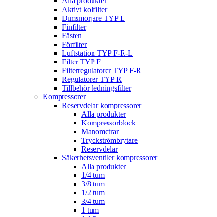
Alla produkter
Aktivt kolfilter
Dimsmörjare TYP L
Finfilter
Fästen
Förfilter
Luftstation TYP F-R-L
Filter TYP F
Filterregulatorer TYP F-R
Regulatorer TYP R
Tillbehör ledningsfilter
Kompressorer
Reservdelar kompressorer
Alla produkter
Kompressorblock
Manometrar
Tryckströmbrytare
Reservdelar
Säkerhetsventiler kompressorer
Alla produkter
1/4 tum
3/8 tum
1/2 tum
3/4 tum
1 tum