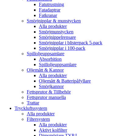
Fatutrustning
Fatadaptrar
Fatkranar
Smörjnipplar & munstycken
Alla produkter
Smörjmunstycken
Smörjnippelrensare
Smörjnipplar i blisterpack 5-pack
Smörjnipplar i 100-pack
Spilloljeuppsamlare
Absorbition
Spilloljeuppsamlare
Oljemått & Kannor
Alla produkter
Oljemått & Batteripåfyllare
Smörjkannor
Fettsprutor & Tillbehör
Fettsprutor manuella
Trattar
Tryckluftssystem
Alla produkter
Filtersystem
Alla produkter
Aktivt kolfilter
Dimsmörjare TYP L